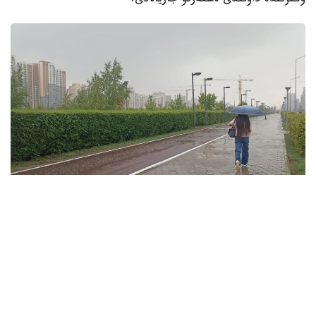
وڭىرىندە داۋىلدى ەسكەرتۋ جاريالادى.
فوتو: ەلميرا ورالبايەۆا/kazinform
ۇلىتاۋ وبلىسىندا تۇندە وبلىستىڭ شىعىسىندا جاڭبىر جاۋىپ،
نايزاعاي وينايدى. سولتۇستىك- باتىستان، سولتۇستىكتەن
سوعاتىن جەلدىڭ ەكپىنى كۇندىز وبلىستىڭ سولتۇستىگى مەن
شىعىسىندا 15 م/س- قا جەتەدى. كۇندىز اۋا تەمپەراتۋراسى +35