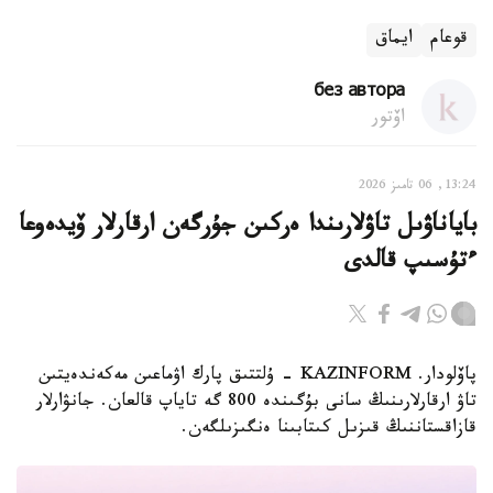
قوعام
ايماق
без автора
اۆتور
13:24, 06 تامىز 2026
باياناۋىل تاۋلارىندا ەركىن جۇرگەن ارقارلار ۆيدەوعا
ءتۇسىپ قالدى
پاۆلودار. KAZINFORM - ۇلتتىق پارك اۋماعىن مەكەندەيتىن
تاۋ ارقارلارىنىڭ سانى بۇگىندە 800 گە تاياپ قالعان. جانۋارلار
قازاقستاننىڭ قىزىل كىتابىنا ەنگىزىلگەن.