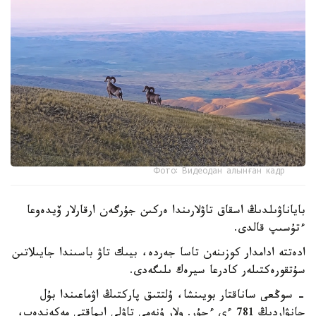
Фото: Видеодан алынған кадр
باياناۋىلدىڭ اسقاق تاۋلارىندا ەركىن جۇرگەن ارقارلار ۆيدەوعا
ءتۇسىپ قالدى.
ادەتتە ادامدار كوزىنەن تاسا جەردە، بيىك تاۋ باسىندا جايىلاتىن
سۇتقورەكتىلەر كادرعا سيرەك ىلىگەدى.
- سوڭعى ساناقتار بويىنشا، ۇلتتىق پاركتىڭ اۋماعىندا بۇل
جانۋاردىڭ 781 ءى ءجۇر. ولار ۇنەمى تاۋلى ايماقتى مەكەندەپ،