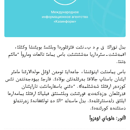
بذل تؤرالئ ق م د ب-نئث قئزئلوردا وبلئسئ بويئنشا وكئلئ،
اقمةشئت-سئرداريا مةشئتئنئث باس يمامئ تالعات وماروأ ءمالئم
ةتتئ.
باس يمامنئث ايتؤئنشا، جاعدايئ تومةن اؤئل مولدالارئنا مامئر
ايئنان باستاپ جالاقئ بةرئلةتئن بولادئ. قارجئ بيؤدجةتتةن تئس
كوزدةر ارقئلئ شةشئلمةك. ءدئني باسقارمانئث تاراپئنان
قذرئلعان «زةكةت» قورئنئث وبلئستئق فيليالئ ارقئلئ يمامدارعا
ايلئق ذلةستئرئلةدئ. بذل ماسةلة ءالئ دة تولئققاندئ زةرتتةلؤ
ذستئندة كورئنةدئ.
اأتور: ةلؤباي اؤةزوأ