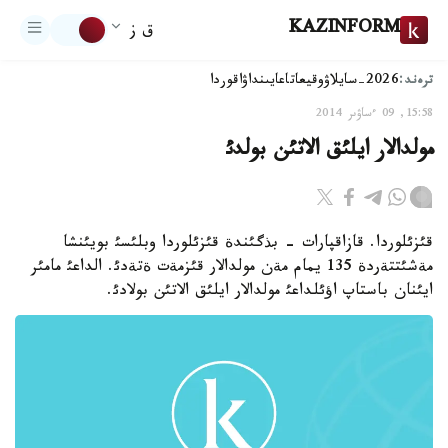
KAZINFORM
ق ز
ترەند:
2026-سايلاۋ
وقيعا
تاعايىنداۋ
اقوردا
15:58, 09 ءساۋىر 2014
مولدالار ايلئق الاتئن بولدئ
قئزئلوردا. قازاقپارات - بذگئندة قئزئلوردا وبلئسئ بويئنشا
مةشئتتةردة 135 يمام مةن مولدالار قئزمةت ةتةدئ. الداعئ مامئر
ايئنان باستاپ اؤئلداعئ مولدالار ايلئق الاتئن بولادئ.