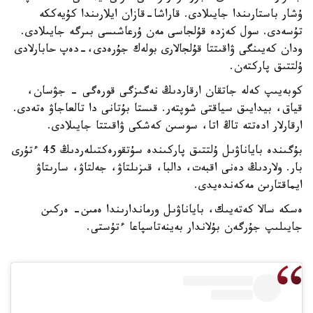
ۇشار باستارىندا جايىلادى. قاراشا-قازان ايلارىندا كۇيەككە
تۇسەدى. سول كەزدە قۇلجاسى مەن ۇرعاشىسى بىرگە جايىلادى.
ودان كەيىنگى ۋاقىتتا قۇلجالارى بولەك جۇرەدى،-دەپ حابارلادى
ۇلتتىق پاركتەن.
كوبەيىپ كەلە جاتقان ارقاردىڭ نەگىزگى قورەگى - جۋسان،
قياق، بيدايىق سياقتى شوپتەر. قىستا بۇتانى دا تالعاجاۋ ەتەدى.
ارقارلار ادەتتە تاڭ اتا، سوسىن كەشكى ۋاقىتتا جايىلادى.
بۇگىندە باياناۋىل ۇلتتىق پاركىندە سۇتقورەكتىلەردىڭ 45 ءتۇرى
بار. ولاردىڭ دەنى اقبەت، دالبا، قىزىلتاۋ، جەلتاۋ، سارىتاۋ
ايماقتارىن مەكەندەيدى.
ەسكە سالا كەتەيىك، باياناۋىل ورماندارىندا ەمىن- ەركىن
جايىلىپ جۇرگەن بۇلاندار بەينەتاسپاعا ءتۇستى.