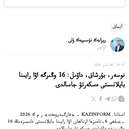
ايماق
ريزابەك نۇسىپبەك ۇلى
اۆتور
10:07, 06 تامىز 2026
نوسەر، بۇرشاق، داۋىل: 16 وڭىرگە اۋا رايىنا
بايلانىستى ەسكەرتۋ جاسالدى
استانا. KAZINFORM - «قازگيدرومەت» ر م ك 2026
-جىلعى 6-تامىزعا ارنالعان اۋا رايىنا بايلانىستى ەلىمىزدىڭ 16