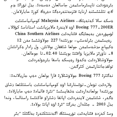
بئرةؤدئث تاپسئرماسئمةن جاسالعان دةسةدئ. بذل تؤرالئ «م
ك» تئلشئسئنة ارنايئ قئزمةتتةردةگئ دةرةك كوزئ حابارلاعان.
ةسكة سالا كةتةيئك، Malaysia Airlines كومپانياسئنئث
Boeing 777-200ER اؤة لاينةرئ مالايزيانئث استاناسئ كؤلالا-
لؤمپؤردةن بةيجئثگة قئتايدئث China Southern Airlines
رةيسئمةن بئرلةسئپ، بورتئندا 227 جولاؤشئسئ مةن 12
ةكيپاج مذشةسئمةن جولعا شئققان بولاتئن. ول رادار ةكرانئنان
8- ناؤرئز مالايزيا ؤاقئتئ بويئنشا 02.40-تا جوعالعان.
جولاؤشئلاردئث ةكةؤئ رةيسكة باسقا بئرةؤلةردئث
تولقذجاتتارئمةن كئرگةن.
نةگئزئ Boeing 777 جولاؤشئلارئ قازا بولعان دةپ جاريالاندئ:
ولاردئث تؤعان-تؤئستارئنا اؤة كومپانياسئنئث باسشئلئعئ ذشاق
بورتئندا بولعانداردئث ةشقايسئسئ ءتئرئ قالمادئ دةپ حابارلادئ.
ةگةر، شئنئمةن لاينةردئث اپاتقا ذشئراؤ فاكتئسئ راستالسا، وندا
بذل 2003 - جئلدان بةرگئ ءئرئ اؤة اپاتئ بولادئ.
وسئ كةزدة قئتايدئث تؤريستئك اگةنتتئكتةرئ بةلگئلئ ءبئر