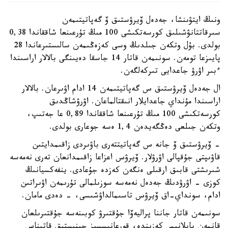
ونىڭ ايتۋىنشا، جەدەل ۆيرۋستىق ۆ گەپاتيتىمەن
سىرقاتتانۋشىلىق كورسەتكىشى 100 مىڭ تۇرعىنعا شاققاندا 0,38
بولدى. بۇل وتكەن جىلدىڭ وسى كەزەڭىمەن سالىستىرعاندا 28
پايىزعا تومەن. سونىمەن قاتار 14 جاسقا دەيىنگى بالالار اراسىندا
ءبىر اۋرۋ جاعدايى تىركەلگەن.
ال جەدەل ۆيرۋستىق س گەپاتيتىمەن 14 ادام اۋىرعان. بالالار
اراسىندا مۇنداي جاعدايلار انىقتالماعان. اۋرۋشاڭدىق
كورسەتكىشى 100 مىڭ تۇرعىنعا شاققاندا 0,89 عا جەتىپ،
وتكەن جىلعى دەڭگەيدەن 1,4 ەسە جوعارى بولدى.
- ۆيرۋستىق ۆ جانە س گەپاتيتتەرى باۋىردى زاقىمدايتىن
قاۋىپتى جۇقپالى اۋرۋلار. ۆيرۋس اعزاعا زاقىمدانعان تەرى نەمەسە
شىرىشتى قابىق ارقىلى ەنگەن كەزدە جۇعادى. ينفەكسيانىڭ
كوزى - اۋرۋدىڭ جەدەل نەمەسە سوزىلمالى تۇرىمەن اۋىراتىن
ادام، سونداي-اق ۆيرۋس تاسىمالداۋشىسى، - دەدى مامان.
سونىمەن قاتار جاننا پراليەۆا جۇقتىرۋ كوبىنەسە جۇقتىرىلعان
قانمەن بايلانىس كەزىندە، قورعانىسسىز جىنىستىق قاتىناس