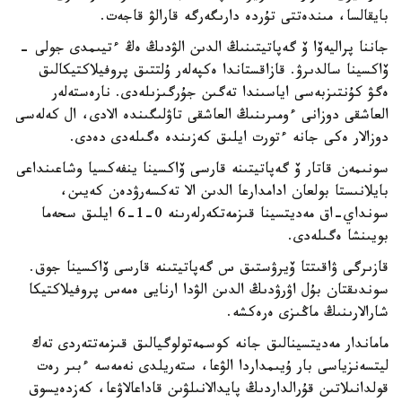
بايقالسا، مىندەتتى تۇردە دارىگەرگە قارالۋ قاجەت.
جاننا پراليەۆا ۆ گەپاتيتىنىڭ الدىن الۋدىڭ ەڭ ءتيىمدى جولى -
ۆاكسينا سالدىرۋ. قازاقستاندا ەكپەلەر ۇلتتىق پروفيلاكتيكالىق
ەگۋ كۇنتىزبەسى اياسىندا تەگىن جۇرگىزىلەدى. نارەستەلەر
العاشقى دوزانى ءومىرىنىڭ العاشقى تاۋلىگىندە الادى، ال كەلەسى
دوزالار ەكى جانە ءتورت ايلىق كەزىندە ەگىلەدى دەدى.
سونىمەن قاتار ۆ گەپاتيتىنە قارسى ۆاكسينا ينفەكسيا وشاعىنداعى
بايلانىستا بولعان ادامدارعا الدىن الا تەكسەرۋدەن كەيىن،
سونداي-اق مەديتسينا قىزمەتكەرلەرىنە 0-1-6 ايلىق سحەما
بويىنشا ەگىلەدى.
قازىرگى ۋاقىتتا ۆيرۋستىق س گەپاتيتىنە قارسى ۆاكسينا جوق.
سوندىقتان بۇل اۋرۋدىڭ الدىن الۋدا ارنايى ەمەس پروفيلاكتيكا
شارالارىنىڭ ماڭىزى ەرەكشە.
ماماندار مەديتسينالىق جانە كوسمەتولوگيالىق قىزمەتتەردى تەك
ليتسەنزياسى بار ۇيىمداردا الۋعا، ستەريلدى نەمەسە ءبىر رەت
قولدانىلاتىن قۇرالداردىڭ پايدالانىلۋىن قاداعالاۋعا، كەزدەيسوق