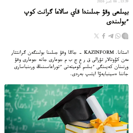
13:39, 06 تامىز 2026
بيىلعى وقۋ جىلىندا قاي سالاعا گرانت كوپ
ءبولىندى
استانا. KAZINFORM - جاڭا وقۋ جىلىنا بولىنگەن گرانتتار
مەن كۆوتالار تۋرالى ق ر ع ج ب م جوعارى جانە جوعارى وقۋ
ورنىنان كەيىنگى ءبىلىم كوميتەتى ءتوراعاسىنىڭ ورىنباسارى
جاننا ەسينبايەۆا ايتىپ بەردى.