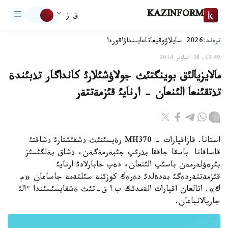
KAZINFORM
ق ز
ترەند:
2026-سايلاۋ
وقيعا
تاعايىنداۋ
اقوردا
13:49, 08 ءساۋىر 2014
مالايزيالئق بوينگتئث جولاؤشئلارئ كانداگار تذبئندة
تذتقئنعا الئنعان - ارنايئ قئزمةتتةر
استانا. قازاقپارات - MH370 رةيسئنئث ذشقئشتارئ ذشاقتئ
قاساقانا باسقا جاققا بذرئپ جئبةرمةگةن، ذشاق بةلگئسئز
بئرةؤلةرمةن باسئپ الئنعان، دةپ حابارلادئ ارنايئ
قئزمةتتةردةگئ بةدةلدئ دةرةك كوزئنة سئلتةمة جاساعان «م
ك». اتالعان اقپارات الةمدئك ب ا ق-تئث ةشقايسئسئندا ءالئ
جاريالانباعان.