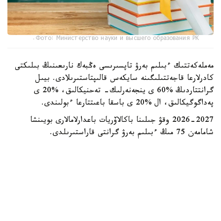
Фото: Министерство науки и высшего образования РК.
مەملەكەتتىك ءبىلىم بەرۋ تاپسىرىسى ەڭبەك نارىعىنىڭ بىلىكتى
كادرلارعا قاجەتتىلىگىنە سايكەس قالىپتاستىرىلادى. بيىل
گرانتتاردىڭ %60 ى ينجەنەرلىك- تەحنيكالىق، %20 ى
پەداگوگيكالىق، ال %20 ى باسقا باعىتتارعا ءبولىندى.
2026-2027 وقۋ جىلىنا باكالاۆريات باعدارلامالارى بويىنشا
شامامەن 75 مىڭ ءبىلىم بەرۋ گرانتى قاراستىرىلدى.
كونكۋرسقا 127 مىڭعا جۋىق ءوتىنىش قابىلدانىپ، گرانتتار ۇ ب
ت ناتيجەلەرى، تالاپكەرلەردىڭ تاڭداۋى جانە زاڭنامادا
بەلگىلەنگەن كۆوتالار ەسكەرىلە وتىرىپ تاعايىندالدى.
تالاپكەرلەر اراسىندا «اۋدارما ءىسى»، «حالىقارالىق قاتىناستار»،
«قۇقىق»، «پسيحولوگيا»، «قارجى» جانە پەداگوگيكالىق
باعىتتار جوعارى سۇرانىسقا يە بولدى.