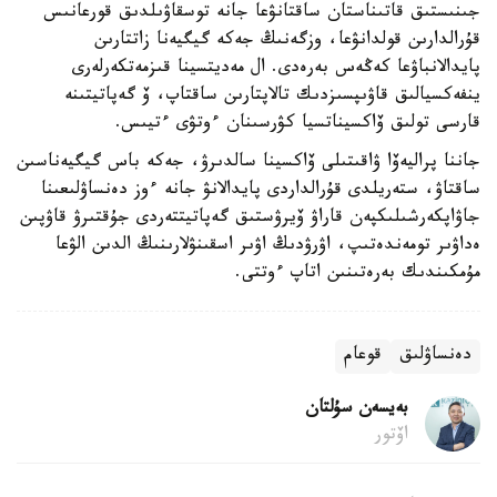
جىنىستىق قاتىناستان ساقتانۋعا جانە توسقاۋىلدىق قورعانىس
قۇرالدارىن قولدانۋعا، وزگەنىڭ جەكە گيگيەنا زاتتارىن
پايدالانباۋعا كەڭەس بەرەدى. ال مەديتسينا قىزمەتكەرلەرى
ينفەكسيالىق قاۋىپسىزدىك تالاپتارىن ساقتاپ، ۆ گەپاتيتىنە
قارسى تولىق ۆاكسيناتسيا كۋرسىنان ءوتۋى ءتيىس.
جاننا پراليەۆا ۋاقىتىلى ۆاكسينا سالدىرۋ، جەكە باس گيگيەناسىن
ساقتاۋ، ستەريلدى قۇرالداردى پايدالانۋ جانە ءوز دەنساۋلىعىنا
جاۋاپكەرشىلىكپەن قاراۋ ۆيرۋستىق گەپاتيتتەردى جۇقتىرۋ قاۋپىن
ەداۋىر تومەندەتىپ، اۋرۋدىڭ اۋىر اسقىنۋلارىنىڭ الدىن الۋعا
مۇمكىندىك بەرەتىنىن اتاپ ءوتتى.
دەنساۋلىق
قوعام
بەيسەن سۇلتان
اۆتور