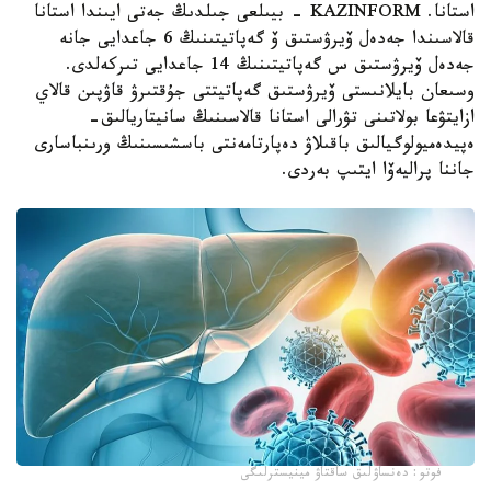
استانا. KAZINFORM - بيىلعى جىلدىڭ جەتى ايىندا استانا
قالاسىندا جەدەل ۆيرۋستىق ۆ گەپاتيتىنىڭ 6 جاعدايى جانە
جەدەل ۆيرۋستىق س گەپاتيتىنىڭ 14 جاعدايى تىركەلدى.
وسىعان بايلانىستى ۆيرۋستىق گەپاتيتتى جۇقتىرۋ قاۋپىن قالاي
ازايتۋعا بولاتىنى تۋرالى استانا قالاسىنىڭ سانيتاريالىق-
ەپيدەميولوگيالىق باقىلاۋ دەپارتامەنتى باسشىسىنىڭ ورىنباسارى
جاننا پراليەۆا ايتىپ بەردى.
فوتو: دەنساۋلىق ساقتاۋ مينيسترلىگى