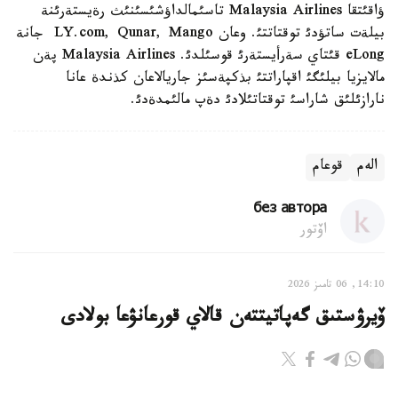
ؤاقئتقا Malaysia Airlines تاسئمالداؤشئسئنئث رةيستةرئنة
بيلةت ساتؤدئ توقتاتتئ. وعان LY.com, Qunar, Mango جانة
eLong قئتاي سةرأيستةرئ قوسئلدئ. Malaysia Airlines پةن
مالايزيا بيلئگئ اقپاراتتئ بذكپةسئز جاريالاعان كذندة عانا
نارازئلئق شاراسئ توقتاتئلادئ دةپ مالئمدةدئ.
الەم
قوعام
без автора
اۆتور
14:10, 06 تامىز 2026
ۆيرۋستىق گەپاتيتتەن قالاي قورعانۋعا بولادى