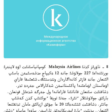
8 - ناؤرئز كذنئ Malaysia Airlines كومپانياسئنئث اؤة لاينةرئ
بورتئنداعئ 227 جولاؤشئ جانة 12 ةكيپاج مذشةسئمةن باسئپ
الئنعان جانة قازئر كانداگاردان وثتذستئك-شئعئسقا قاراي
اؤعانستان اؤماعئندا پاكئستانمةن شةكارالاس جةردة تذر.
ذشاقتئث سئنعان قاناتئنا قاراعاندا ول جةرگة شذعئل قونعان.
بارلئق جولاؤشئلار ءتئرئ، جةتئ توپقا ءبولئنئپ كذن كةشئپ
جاتئر. ذشاقتئث ئشئندةگئ 20 عا جؤئق ازيالئق مامان تذتقئنعا
الئنعان. بذنئث ءبارئ امةريكاندئق تاراپپةن ساؤدا جاساؤ ءذشئن