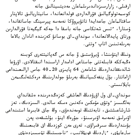
ارقىلى، زارارسىزداندىرىلماعان مەديتسينالىق جانە
كوسمەتولوگيالىق قۇرالداردى قولدانعاندا، سانيتاريالىق تالاپتار
ساقتالماعان جاعدايدا تاتۋيروۆكا نەمەسە پيرسينگ جاساتقاندا،
ۇستارا، ءتىس شەتكاسى جانە باسقا دا جەكە گيگيەنا قۇرالدارىن
ورتاق پايدالانعاندا، سونداي-اق بوسانۋ كەزىندە انادان بالاعا
بەرىلەتىنىن اتاپ ءوتتى.
ونىڭ ايتۋىنشا، ۆيرۋستىق ۆ جانە س گەپاتيتتەرى كوبىنە
ەڭبەككە قابىلەتتى جاستاعى ادامدار اراسىندا انىقتالادى. اۋرۋعا
شالدىققانداردىڭ شامامەن 64 پايىزى 20-40 جاس ارالىعىنداعى
ازاماتتار. بۇل ينفەكسيانىڭ بەرىلۋ جولدارىنىڭ ەرەكشەلىگىمەن
بايلانىستى.
سونداي-اق ول اۋرۋدىڭ العاشقى كەزەڭدەرىندە ەشقانداي
بەلگىسىز ءوتۋى مۇمكىن ەكەنىن ەسكە سالدى. السىزدىك، تەز
شارشاعىشتىق، تابەتتىڭ تومەندەۋى، وڭ جاق قابىرعا استىنداعى
اۋىرلىق نەمەسە اۋىرسىنۋ، جۇرەك اينۋ، بۇلشىقەت پەن
بۋىنداردىڭ سىرقىراۋى، تەرى مەن كوزدىڭ اق قابىعىنىڭ
سارعايۋى، ءزاردىڭ قويۋلانىپ، ءناجىستىڭ تۇسسىزدەنۋى