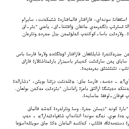
20 - جئلئ بئشكةكتة شئققان «الئمبةكتين سانجئراسئ» اتتئ كئتاپتا ةگجةي-
سئققانئ سونداي، قازاقتار قالماقتاردئ شئمكةنت، سايرام
لئ ئسئرئپ ذلگةرمةي جاتقان ؤاقئتتا-اق، ياعني ءبئر-اق
دئ. ولاردئث باسا-كوكتةپ كةلؤئمةن بذل جةردة وتئرعان
جذرةكتةرئ شايلئققان قازاقتار اؤةلگئدة ولارعا قارسئ باس
ساياق پةن سارئنئث كةيبئر باسبذزار بارئمتاشئلارئ قازاق
تئپ، تئنئشتئق بةرمةيدئ.
اي؟» - دةسة، قارسئ جاق: «ئلةنئث ذزئنا بويئن، ءذشارالدئ
نتكة دةيئنگئ ارالئق باعزئ زاماننان ءبئزدئث مةكةن بولعان.
قوقان-لوققئ جاسايدئ.
ءبارئ كونة ءذيسئن جةرئ. وسئ وثئرلةردئ كةشة قالماق
پ ةدئ عوي. نةگة سوندا اتتانداپ شئقپادئثدار؟» - دةپ
رئ ذستةمدئك قئلئپ، كةلئسة الماعان ةكئ جاق سويئلداسؤعا