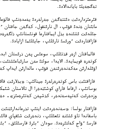
ئسكة اسادئ. بذل جايئندا 06
تةگجةيلئ باياندالادئ.
قئرعئزداردئث دئتتةگةن جةرلةردئ يةمدةنئپ قالؤعا ا
ماثئنان ةندئ قؤئپ، ال نارئنقول، كةگةن جاقتان ءا
جئلدئث ئشئندة بذل ايماقتارعا قونئستانئپ ذلگةرة
قازاقتاردئث ءورئسئ تارئلئپ، جايئلئمئ ازايادئ.
قالماقتان ازةر قذتئلئپ، سوعئس پةن ذرئستان ابدةن 
كوتةرة قويمايدئ. الايدا، سولتئ مةن سارئباعئشتئث، 
اؤئلدارئن مةكةندةرئنةن قؤئپ، مالدارئن ايداپ كة
قازاقتئث باس كوتةرةرلةرئ جينالئپ: «بذلارئث قال
بوساتئپ، ارقاعا قاراي كوشئثدةر! ال تالاستان شئمكة
وزدةرئث كةتپةسةثدةر، كذشپةن كةتئرةمئز»- دةپ 
قازاقتار بولسا: «سةندةردئث ايتئپ تذرعاندارئثنئث 
باسقاندا تاؤ ئشئنة تئعئلئپ، ذندةرئث شئقپاي قالئ
قارسئ ءؤاج كةلتئرةدئ. سودان ءبئرئ قارسئلئق، ءبئ