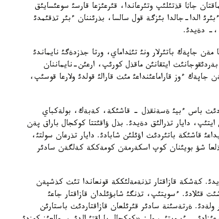
اقتان جاثا قذتئلئپ وتئرعاندا، قئرعئزعا قارسئ سوعئسايئق
رئ الدا-جالدا بئزگة قول سالسا، بذرئننان ءبئر تذقئمدئ
،- دةيدئ.
مةن جاپةك باتئرلار ونئ تئثداماي، ورتا جذزدةگئ نايماندئ
 بةردئقوجانئث ايتقانئن ماقذل كورئپ، ارعئن-نايماننان
 جئلئ بةردئقوجا مةن جاپةك ءوز قاراماعئنداعئ مئث قارالئ قولدئ ولارعا قوسئپ،
عئزدئث باس ءبيئ ةسةنقذل - قاشئكة، كةبةك، بولةكباي
ايتئپ، دايار تذرالئق دةيدئ. بذل ؤاقئتتا كوكجال باراق پةن
اعئ قاشئكة باتئردئث اؤئلئن شابادئ. دايار تذرعان سولتئ،
نقذلعا شؤ بويئنان كوپ اسكةرمةن كومةككة كةلگةن سادئر
يدئ. كةشكة قازاقتار تذنةمةلئككة قونعاندا تئث كذشپةن
ئت قئلادئ. ءسويتئپ، تذنگئ شابؤئلدان قازاقتار جاعئ
ولةدئ. ةرتةسئنة سادئر قئرئلعان قازاقتاردئث باستارئن