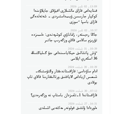
13:09, 02 تامىز 2026
قىتايداعى قازاق مالشىلارى اقبۇلاق جايلاۋىندا
كوكپار جارىسىن ۇيىمداستىردى - شەتەلدەگى
قازاق باسپا ءسوزى
10:57, 02 تامىز 2026
جاڭا رەيستەر، زاماناۋي كوشپەندى: ەلىمىزدە
تۋريزم سالاسى قالاي وزگەرىپ جاتىر
10:39, 31 شىلدە 2026
ءۇش پاتشالىق حيكاياسىنداعى جۋ گىلياڭنىڭ
36 اسكەري ايلاسى
10:39, 30 شىلدە 2026
ادام ساۋداسى: قازاقستاندىقتار وڭتۇستىك-
شىعىس ازياداعى الاياقتىق ورتالىقتارىنا قالاي تاپ
بولادى
07:12, 30 شىلدە 2026
قازاقستاندا 1-تامىزدان باستاپ نە وزگەرەدى؟
16:31, 27 شىلدە 2026
ەلوردادا ۇلتتىق قولونەر مەكتەبى اشىلدى