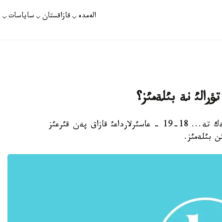
الەمدە
قازاقستان
ساياسات
ت
تؤرالئ نة بئلةمئز؟
استانا. قازاقپارات - ايئرقالپاقتئلاردئ اعايئن دةسةك تة... 18-19 - عاسئرلارداعئ قازاق پةن قئرعئز
ن بئلةمئز.