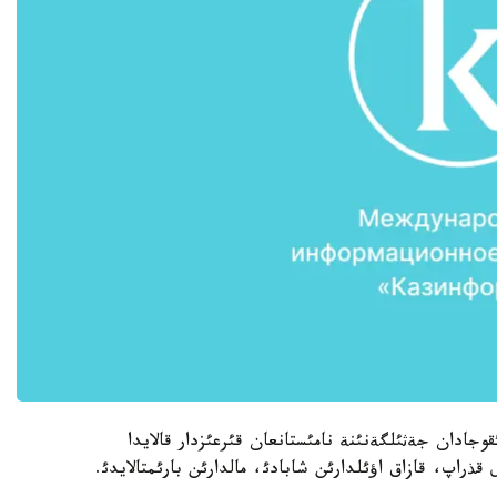
وجادان جةثئلگةنئنة نامئستانعان قئرعئزدار قالايدا
راپ، قازاق اؤئلدارئن شابادئ، مالدارئن بارئمتالايدئ.