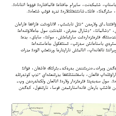
استاپ، شئمكةنت، سايرام جاقتاعئ قالماقتاردئ قؤؤعا اتتانادئ.
ت، سئرگةلئ، قاثلئ-شانئشقئلئلاردئ تذرة قؤئپ شئعادئ.
قئتتا-اق ولارمةن ءتئل تابئسئپ، الاتاؤدئث قازاققا قاراعان
ن، ءذشالماتئ، ءذشارال جةرئن، ئلةنئث سول جاعالاؤئنداعئ
تذستئك قئرعئزداردئث سارئباعئش، سولتئ، ساياق، بذعئ
 السئرةي باستاعانئن سةزئپ، ئستئقكول جاعاسئنداعئ
تتئ تالقانداپ، اتالمئش تاراپتارعا ورنئعئپ الؤدئ مذرات
رةگةن ويرات-دذربئننةن بةرةكة-بئرلئك قاشقان، قؤاتئ
اراؤئلداپ قالعان، باسقئنشئلئققا بذرئنعئداي ءتذپ كوتةرئلة
ئ. سول سةبةپتئ قئرعئزدار ولاردئ اتالعان ولكةلةردةن وپ-
ةن قاشئپ بارعان قانداستارئمةن قوسا، نارئنقول، كةگةن