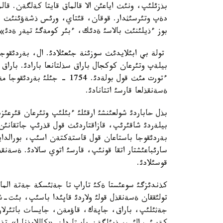
بذزئلئپ، ونئث اياعئن الا قالماق قايتا كةلگةن. قالم
دةپ وتئرسئثدار. قوقان، قئتاي، ورئس ذشةؤئنئث ءبئ
بوز ءذيلئنئث بالاسئ ةدئك، ءبئر كومةگئ تيةر ةدئ»
تولة بي ابئلايدئث سوزئنة جئعئلادئ. ال، بةردئقوجا 
بيلةپ وتئرعان كوكجال باراق سذلتانعا بارادئ. باراق
ءتورت مئث قول بولةدئ. 1754 -
ةسةنقذلعا قارسئ اتتانادئ.
بذل حاباردئ شولعئنشئ ارقئلئ ءبئلئپ وتئرعان قئر
بيلةردئ شاقئرئپ، قازاقتاردئث قول قذرئپ جاتقانئن 
بةردئقوجا باستاعان قول قاستةكتةن اسئپ، بورالدايد
سارئباعئشتار اتقا قونئپ، قارسئ اتوي سالادئ. ةسة
قوسئلادئ.
كذندئزگئ سوعئستا ةكئ تاراپ تا جةثئسكة جةتة الما
تولئققان ةسةنقذل قولئ ولاردئ قاپئدا باسئپ، بئت-ش
جةثئلئپ، باراق، جاپةك، قاؤمةن، جايساث باتئرلار 