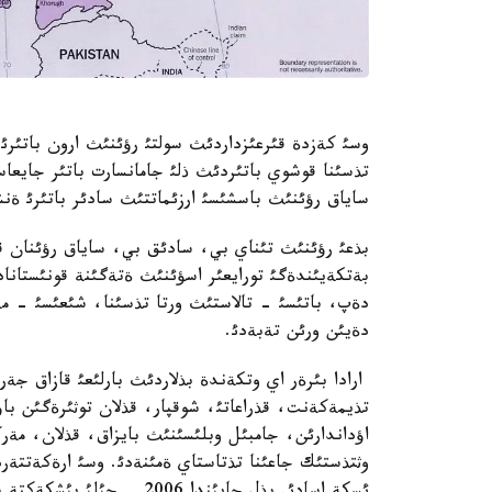
وسئ كةزدة قئرعئزداردئث سولتئ رؤئنئث ارون باتئرئ 
تذسئنا قوشوي باتئردئث ذلئ جامانسارت باتئر جايعاس
ساياق رؤئنئث باسشئسئ ارزئماتتئث سادئر باتئرئ ةنش
بذعئ رؤئنئث تئناي بي، سادئق بي، ساياق رؤئنان قا
بةتكةيئندةگئ تورايعئر اسؤئنئث ةتةگئنة قونئستانادئ
دةپ، باتئسئ - تالاستئث ورتا تذسئنا، شئعئسئ - مةر
دةيئن ورئن تةبةدئ.
ارادا بئرةر اي وتكةندة بذلاردئث بارلئعئ قازاق جة
تذيمةكةنت، قذراعاتئ، شوقپار، قذلان توثئرةگئن باؤئ
اؤداندارئن، جامبئل وبلئسئنئث بايزاق، قذلان، مة
وثتذستئك جاعئنا تذتاستاي ةمئنةدئ. وسئ ارةكةتتةرد