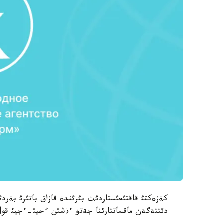
كةزةكتئ قاقتئعئستاردئث بئرئندة قازاق باتئرئ بةردئق
دئتتةگةن ماقساتتارئنا جةتؤ ءذشئن ءجيئ-ءجيئ قول قذ