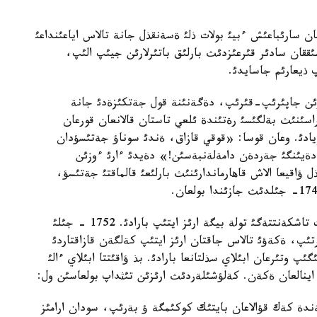
ن سارئباعئش ءبيئ بولات ذلئ ةسةنقذل جانة تالاس اياعئنداعئ
ققان سادئر قئرعئزدئث بارلئق باتئرلارئن جيئپ الئپ،
 ذيعارئم جاسايدئ.
ارئن جاپئرئپ-قئرئپ، دةگةنئنة قول جةتكئزةدئ جانة
اسئنئث بةلگئسئ رةتئندة ئلعي تاستان قالانعان قورعان
يادئ. وعان قوسا: «قوقي قازاق، ةندئ سوناؤ جةتئسؤدان
ةيئنگئ جةردةن دامةلةنبةسئن!» دةيدئ ءارئ ءوزئن
ؤاقيعا الاش قاهارماندارئنئث بارلئعئ قالماقتئ جةتئسؤ،
سادئردئث بذل قئلئعئنا نازالانعان جةرگئلئكتئ جذرت تاشكةنتتةگئ تولة بيگة ارئز ايتئپ بارادئ. 1752 - جئلئ
تئپ، ةكةؤئ تالاس جاقتان ارئز ايتئپ كةلگةن قازاقتاردئ
 وتئرعان ابئلاي سذلتانعا بارادئ. بذ ؤاقئتتا ابئلاي ءالئ
ا اينالعان ةكةن. كةلؤشئلةردئث ارئزئن تئثداپ بولعاسئن ول:
ندة كةك قؤالاعان بايتئك كوكئمگة ؤ بةرئپ، سودان ارامئز