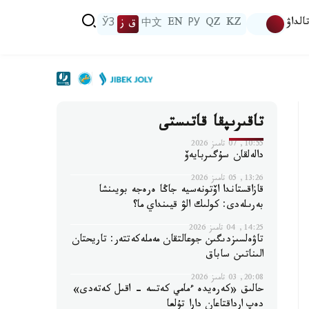
الداۋ
KZ
QZ
РУ
EN
中文
ق ز
ЎЗ
تاقىرىپقا قاتىستى
10:55, 07 تامىز 2026
دالەلقان سۇگىربايەۆ
13:26, 05 تامىز 2026
قازاقستاندا اۆتونەسيە جاڭا ەرەجە بويىنشا
بەرىلەدى: كولىك الۋ قيىنداي ما؟
14:25, 04 تامىز 2026
تاۋەلسىزدىگىن جوعالتقان مەملەكەتتەر: تاريحتان
الىناتىن ساباق
20:08, 03 تامىز 2026
حالىق «كەرەيدە ءمامي كەتسە - اقىل كەتەدى»
دەپ ارداقتاعان دارا تۇلعا