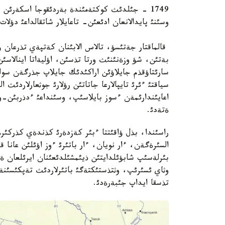
1749 - جئلدئث كوكتةمئندة بةردئقوجا اسكةرئن ب
وسئنئ پايدالانعان ادئعئن- تاعايلار شاتقالداعئ دؤلا
قالماقتار جةتئسؤ، تالاس الابئنان كةتپةي تذرعان ؤا
بةتئن، شؤ وزةنئنئث ورتا تذسئن، اؤليةاتا اينالاسئ
سارئتاؤقذم جايلاؤئن اراكئدئك جايلاپ جذرگةن سول
سياقتئ ءئرئ تايپالارعا جاتاتئن رؤلارئ جوثعارلاردئث
اعايئندارئمةن ءسوز بايلاسئپ، وسئنداعئ ءدذربئن-ويرا
ةتةدئ.
راسئندا، بذل ؤاقئتتا ءبئر كةزدةرئ كذندةي كذركئ
السئرةگةن، ءار نويان، ءار باتئرئ ءوز اؤئلئن عانا ق
بئرلةسئپ شابؤئلدايتئن ذيئمشئلدئعئنان ايرئلعان ةد
وثاي ئسئرئپ، وثتذستئكتةگئ باتئرلاردئث تةپكئسئن
تذسقا ايداپ جئبةرةدئ.