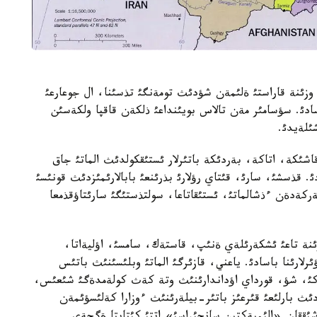
وزئنة قاراستئ ةلئمةن شؤدئث تومةنگئ تذسئنا، ال جوعارعئ
ادئ. سؤسامئر مةن تالاس بويئنداعئ ذلكةن قاقپا ولكةسئن
ئلةيدئ.
شئكة، اتاكة، بةردئكة باتئرلار ئستئقكولدئث الماتئ جاق
. قذسشئ، سارئ، قئتاي رؤلارئ بذرئنعئ بابالارئمئزدئث قونئسئ
كةدةن ءذشالماتئ، ئستئقاتاعا، سولتذستئگئ سارئتاؤقذمعا
رئنة تاعئ ئشكةرئلةي ةنئپ، قاستةك، سامسئ، اؤليةاتا،
رلارئنا باسادئ. ياعني، قازئرگئ الماتئ وبلئسئنئث باتئس
ركئ، شؤ، قورداي اؤداندارئنئث وتة كةث كولةمدةگئ شئعئس،
ئث بارلئعئ قئرعئز باتئر-بيلةرئنئث ءوزارا كةلئسؤئمةن