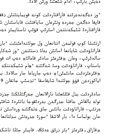
دةيئن بارئپ، ادام شئعئنئ ورئن الادئ.
ءوز دةگةندةرئنة قازاقتاردئث كونة قويمايتئنئن ذققا
قاپقا دةگةن جةردة وتئرعان ساياقتئث قاباسئنان شئ
قازاقتاردئ شئمكةنتتةن اسئرئپ قؤئپ تاستايمئز دةپ
ارتئنشا كوپ قولمةن اتتانعان ول جولئنداعئنئث ءب
قاراتاؤدئث شايانعا اساتئن بةلئ ذستئنةن ءوز شةكار
سالدئرئپ، وعان «قئرعئز سادئر قامالئ» دةپ ات قو
باستاپ، قاراتاؤدئث وسئ شةگئنة ءهام شئمكةنتكة د
«قئرعئزدئث حانئمئن!» دةپ جارياعا جار سالادئ. بذل 
اياكوزدةن قؤؤ جولئندا شايقاسقا ءتذسئپ جاتقان 1749- جئلدئث جازئندا بولعان.
تولة بالقاش جاقتا جذرگةن بةردئقوجا باتئردئ شاقئر
ةرتئپ، قاراتاؤدئث باتئس جاق ةتةگئنة ورداسئن تئگئپ
حان بولماسا دا، بار الاشقا ءسوزئ جذرةتئن سذلتانع
«قازاق-قئرعئز ءبئر ذرئق ةدئك. قايبئر جئلئ تاشكة