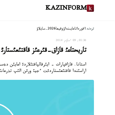
KAZINFORM
ترەند:
اقوردا
تاعايىنداۋ
وقيعا
2026-سايلاۋ
01:36, 09 ءساۋىر 2014
تاريحتاعئ قازاق-قئرعئز قاقتئعئستارئ 
اراسئندا قاقتئعئستاردئث ءجيئ ورئن الئپ تذرعانئ