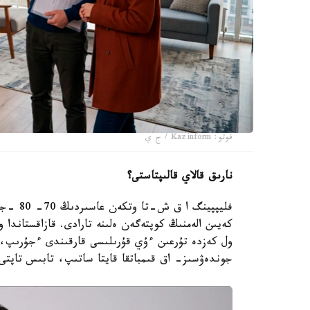
فوتو: Kazinform / ج ي
نارىق قالاي قالىپتاستى؟
فليپپين
ول كەزدە تۇرعىن ءۇي قۇرىلىسى قارقىندى ءجۇرىپ، س
جوندەۋسىز- اق قىمباتقا قايتا ساتىپ، تابىس تاپتى