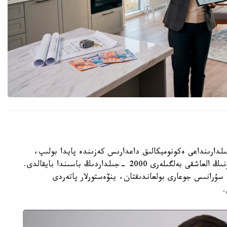
گ ا ق ش-تا وتكەن عاسىردىڭ 70- 80 -جىلدارىنداعى ەكونوميكالىق داعدارىس كەزىندە پايدا بولىپ،
كەيىن الەمنىڭ كوپتەگەن ەلىنە تارادى. قازاقستاندا ونىڭ العاشقى بەلگىلەرى 2000 -جىلداردىڭ باسىندا بايقالدى.
ۇرانىس جوعارى بولعاندىقتان، ينۆەستورلار پاتەردى
.