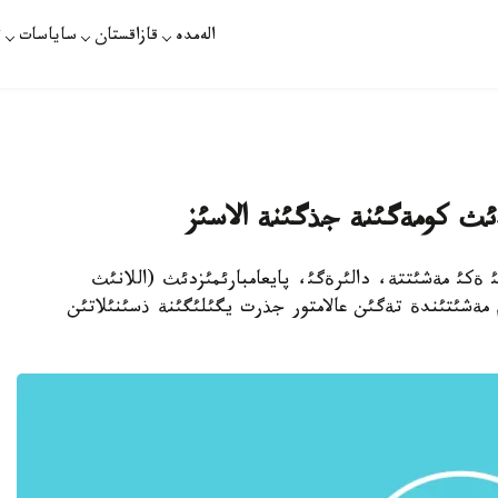
الەمدە
قازاقستان
ساياسات
ت
دئث كومةگئنة جذگئنة الاسئز
 ةكئ مةشئتتة، دالئرةگئ، پايعامبارئمئزدئث (اللانئث
مةشئتئندة تةگئن عالامتور جذرت يگئلئگئنة ذسئنئلاتئن