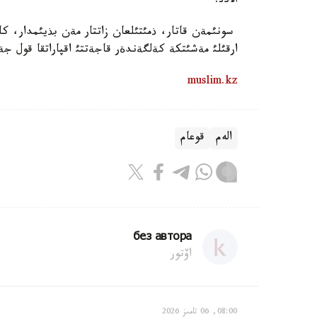
الادئ.
سونئمةن قاتار، ذمئتئلعان زاتتار مةن بذيئمدار، كار
ارقئلئ مةشئتكة كةلگةندةر قاجةتتئ اقپاراتقا قول 
muslim.kz
الەم
قوعام
без автора
اۆتور
08:00, 06 تامىز 2026