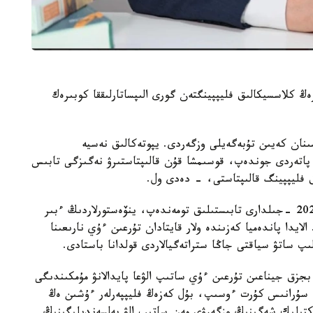
ڭ كلاسسيكالىق فليپپينگتەن گورى الىپساتارلىققا كوبىرەك
قارجى داعدارىسىنان كەيىن تۇبەگەيلى وزگەردى. يپوتەكالىق نەسيە
اتەردى جوندەپ، قوسىمشا قۇن قالىپتاستىرۋ نەگىزگى تابىس
ق فليپپينگ قالىپتاستى، - دەدى ول.
كەيىن نارىق جاڭا جاعدايعا بەيىمدەلدى. 2015- 2020 -جىلدارى تابىستىلىق تومەندەپ، ينۆەستورلاردىڭ ءبىر
ايدا پاندەميا كەزىندە ولار قايتادان تۇرعىن ءۇي نارىعىنا
ىپ ساتۋ سياقتى جاڭا ستراتەگيالاردى قولدانا باستادى.
ىلدارى بايقالدى. بجزق جيناعىن تۇرعىن ءۇي ساتىپ الۋعا پايدالانۋ مۇمكىندىگى
ە سۇرانىس كۇرت ءوسىپ، بۇل كەزەڭ فليپپەرلەر ءۇشىن ەڭ