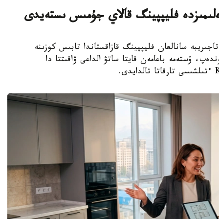
ەلىمىزدە فليپپينگ قالاي جۇمىس ىستەيدى
 شەتەلدىك تاجىريبە سانالعان فليپپينگ قازاقستاندا تابىس كوزىنە
ەپ، ۇستەمە باعامەن قايتا ساتۋ الداعى ۋاقىتتا دا