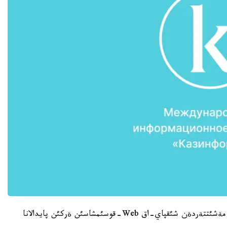
ةندئگئ جةردة قاجئلار مةن كةلگةن ادامدار اتالعان مةشئتتةردةن شئقپاي-اق Web-قوسئمشاسئن ةركئن پايدالانا