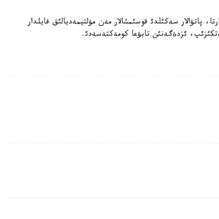
تا، پاتؤالار سةكئلدئ قوسئمشالار مةن مؤلتيمةديالئق فايلدار
جةتكئزئپ، ئزدةگةنئن تابؤعا كومةكتةسةدئ.