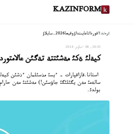
KAZINFORM
ترەند:
اقوردا
تاعايىنداۋ
وقيعا
2026-سايلاۋ
10:53, 08 ءساۋىر 2014
كيةلئ ةكئ مةشئتتة تةگئن عالامتور
استانا.قازاقپارات - ءيسئ مذسئلمان ءذشئن كيةلئ
سالةمئ مةن يگئلئگئ جاؤسئن!) مةشئتئ مةن حارام 
بولدئ.