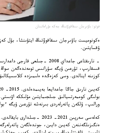
فوتو: باۋىرجان ىسقاقوۆتىڭ جەكە مۇراعاتىنان
ەكونوميست باۋىرجان ىسقاقوۆتىڭ ايتۋىنشا، بۇل كەزە
ۇقسايتىن.
- نارىقتاعى جاعداي 2008 -جىلعى 
قىسقارىپ، تۇرعىن ۇيگە سۇرانىس تومەندەگەن سوڭ پ
كوزىنە اينالدى. وسى كەزەڭدە ەلىمىزدە كلاسسيكالى
بولىگى كوممەرتسيالىق جىلجىمايتىن مۇلىككە اۋىستى. ال
ورالىپ، ۇلكەن پاتەرلەردى بىرنەشە تۇرعىن ۇيگە ءبول
كەلەسى سەرپىن 2021- 2023 -ج
ەنگىزىلگەننەن كەيىن دايىن، جوندەلگەن پاتەرلەرگ