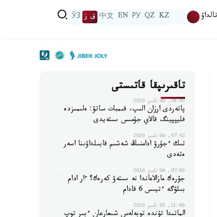
الداۋ
KZ
QZ
РУ
EN
中文
ق ز
ЎЗ
تاقىرىپقا قاتىستى
08:00, 06 تامىز 2026
پاتەردى ارزان الىپ، قىمبات ساتۋ: ەلىمىزدە
فليپپينگ قالاي جۇمىس ىستەيدى
07:42, 06 تامىز 2026
تىك ءجۇرۋ ادامنىڭ شەشىم قابىلداۋىنا اسەر
ەتەدى
07:06, 06 تامىز 2026
جۇرەك مازالاعاندا نە ىستەۋ كەرەك؟ ءار ادام
بىلۋگە ءتيىس 6 قادام
21:46, 05 تامىز 2026
الماتىدا تۇندە توبەلەس شىعارعان ءبىر توپ