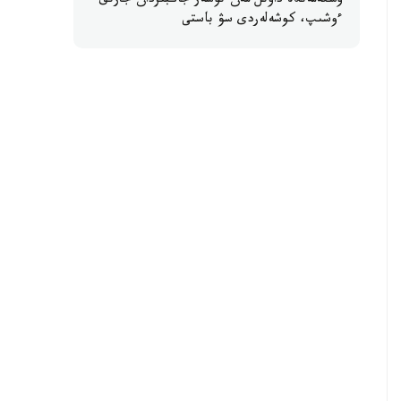
وسكەمەندە داۋىل مەن نوسەر جاڭبىردان جارىق
ءوشىپ، كوشەلەردى سۋ باستى