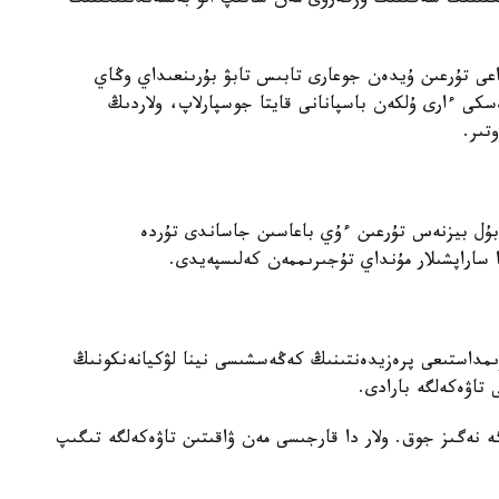
ىكتىلىك شەگىنىڭ وزگەرۋى مەن ساتىپ الۋ بەلسەندىلىگىنىڭ
عى تۇرعىن ۇيدەن جوعارى تابىس تابۋ بۇرىنعىداي وڭاي
سكى ءارى ۇلكەن باسپانانى قايتا جوسپارلاپ، ولاردىڭ
تىر.
 بۇل بيزنەس تۇرعىن ءۇي باعاسىن جاساندى تۇردە
ا ساراپشىلار مۇنداي تۇجىرىممەن كەلىسپەيدى.
ۋىمداستىعى پرەزيدەنتىنىڭ كەڭەسشىسى نينا لۋكيانەنكونىڭ
 تاۋەكەلگە بارادى.
ە نەگىز جوق. ولار دا قارجىسى مەن ۋاقىتىن تاۋەكەلگە تىگىپ