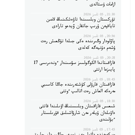
ازامات ۇستالدى
21:30, 05 تامىز 2026
تۇركىستان وبلىسىندا تاۋەشكىنىڭ لاعىن
تاياقپەن ۇرىپ جاتقان ۆيدەو تارادى
20:56, 05 تامىز 2026
پاۆلودار وڭىرىندە ەكى جىلدا تۇڭعىش رەت
ۇشەم دۇنيەگە كەلدى
20:28, 05 تامىز 2026
قازاقستاندا الكوگولسىز سۋسىندار ءوندىرىسى 17
پايىزعا ارتتى
18:45, 05 تامىز 2026
قازاقستان قارۋلى كۇشتەرىندە جاڭا كاسىبي
مەرەكە العاش رەت اتالىپ ءوتتى
18:30, 05 تامىز 2026
شىعىس قازاقستان وبلىسىنىڭ اۋىلىندا قاتتى
داۋىلدان ۇيلەر مەن شارۋاشىلىق قۇرىلىستار
ءبۇلىندى
17:45, 05 تامىز 2026