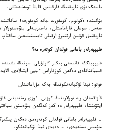
تابىستى ۋاقىتتاردىڭ بىرىنە اينالدى. كەيىن جەتكىل
باسەڭدەۋى نارىقتىڭ قارقىنىن قايتا تومەندەتتى.
بۇگىندە ەكونوم، كومفورت جانە كومفورت+ ساناتىندا
ەمەس. سوعان قاراماستان، تاجىريبەلى ينۆەستورلار ە
نارىقتىق قۇنىن ارتتىرۋ ارقىلى تابىستىلىعىن ساقتاپ و
فليپپەرلەر باعانى قولدان كوتەرە مە؟
فليپپينگكە قاتىستى پىكىر ءارتۇرلى. سونىڭ ىشىندە
قىمباتتاتادى دەگەن كوزقاراس ءجيى ايتىلادى. الايد
فوتو: نينا لۋكيانەنكونىڭ جەكە مۇراعاتىنان
قازاقستان ريەلتورلارىنىڭ ءوزىن-ءوزى رەتتەيتىن قا
ايتۋىنشا، فليپپەرلەر دە كەز كەلگەن ينۆەستور سياقتى
- فليپپەرلەر باعانى قولدان كوتەرەدى دەگەن پىكىرگ
جۇمىس ىستەيدى، - دەيدى نينا لۋكيانەنكو.