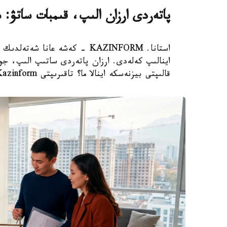
پاتەردى ارزان الىپ، قىمبات ساتۋ: 
استانا. KAZINFORM - كەشە عانا
اينالىپ كەلەدى. ارزان پاتەردى ساتىپ الىپ، جوند
قالىپتى بيزنەسكە اينالا ما؟ تاقىرىپتى Kazinform ءتىلشىسى تارقاتا تالدايدى.