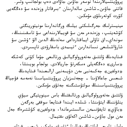
پروۆينتسيالارىندا نوسەر جاۋىن جاۋادى دەپ بولجانىپ وتىر.
قاتتى جاۋىن-شاشىن سالدارىنان ءبىرقاتار وزەندە سۋ دەڭگەيى
كۇرت كوتەرىلۋى مۇمكىن.
مينيسترلىك جەرگىلىكتى بيلىك ورگاندارىنا مونيتورينگتى
كۇشەيتىپ، وزەندەر مەن سۋ قويمالارىنداعى سۋ تاسقىنىنىڭ،
سونداي-اق تاۋلى ايماقتارداعى سەلدىڭ الدىن الۋ ءۇشىن سۋ
شارۋاشىلىعى نىساندارىن ءتيىمدى باسقارۋدى تاپسىردى.
قىتايدىڭ ۇلتتىق مەتەورولوگيالىق ورتالىعى جۇما كۇنى كەشكە
«سارى» دەڭگەيلى ەسكەرتۋ جاريالادى. بولجام بويىنشا،
«دولفين» جەكسەنبى مەن دۇيسەنبى ارالىعىندا قىتايدىڭ
شىعىس جاعالاۋىنا - چجەتسزيان پروۆينتسياسىنا نەمەسە فۋجياڭ
پروۆينتسياسىنىڭ سولتۇستىگىنە جەتۋى مۇمكىن.
ۇلتتىق مەتەورولوگيالىق ورتالىقتىڭ باس سينوپتيگى سيۋي
ينلۋننىڭ ايتۋىنشا، شىلدە ايىندا قىتايعا سوققى بەرگەن
«باۆي» تايفۋنىمەن سالىستىرعاندا، «دولفين» كۇشتىرەك جەل
مەن مول جاۋىن-شاشىن اكەلۋى ىقتيمال.