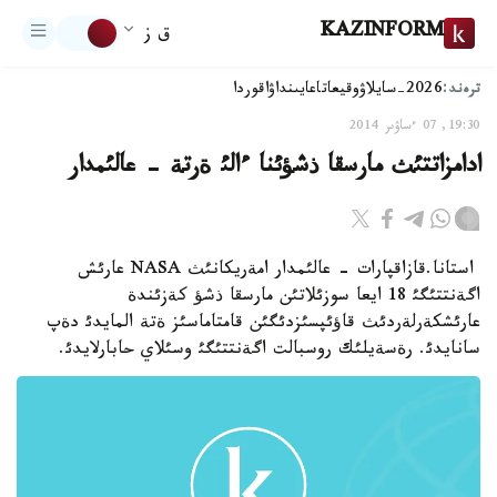
KAZINFORM
ق ز
ترەند:
2026-سايلاۋ
وقيعا
تاعايىنداۋ
اقوردا
19:30, 07 ءساۋىر 2014
ادامزاتتئث مارسقا ذشؤئنا ءالئ ةرتة - عالئمدار
استانا.قازاقپارات - عالئمدار امةريكانئث NASA عارئش
اگةنتتئگئ 18 ايعا سوزئلاتئن مارسقا ذشؤ كةزئندة
عارئشكةرلةردئث قاؤئپسئزدئگئن قامتاماسئز ةتة المايدئ دةپ
سانايدئ. رةسةيلئك روسبالت اگةنتتئگئ وسئلاي حابارلايدئ.