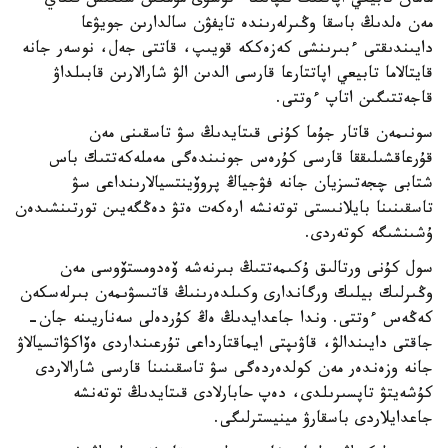
مامان تابيعي اپاتتىڭ ىقپالىنا ءتۇسۋى مۇمكىن شىعىس قىتاي
مەن ەلدىڭ باسقا وڭىرلەرىندە تايفۋن سالدارىن جويۋعا
دايىندىقتى ءبىرىنشى كەزەككە قويىپ، قاتتى جەل، نوسەر جانە
قايتالاما تابيعي اپاتتارعا قارسى الدىن الۋ شارالارىن قابىلداۋ
قاجەتتىگىن اتاپ ءوتتى.
سونىمەن قاتار جۇما كۇنى قىتايدىڭ سۋ تاسقىنى مەن
قۇرعاقشىلىققا قارسى كۇرەس جونىندەگى مەملەكەتتىك باس
شتابى چجەتسزيان جانە فۋجياڭ پروۆينتسيالارىنداعى سۋ
تاسقىنىنا بايلانىستى توتەنشە ارەكەت ەتۋ دەڭگەيىن تورتىنشىدەن
ۇشىنشىگە كوتەردى.
سول كۇنى ورتالىق ۇكىمەتتىڭ بىرنەشە ۆەدومستۆوسى مەن
وڭىرلىك بيلىك ورگاندارى وكىلدەرىنىڭ قاتىسۋىمەن بىرلەسكەن
كەڭەس ءوتتى. وندا جاعدايدىڭ ەڭ كۇردەلى سەناريىنە جان-
جاقتى دايىندالۋ، قاۋىپتى ايماقتارداعى تۇرعىنداردى ەۆاكۋاتسيالاۋ
جانە وزەندەر مەن كولدەردەگى سۋ تاسقىنىنا قارسى شارالاردى
كۇشەيتۋ تاپسىرىلدى، دەپ حابارلادى قىتايدىڭ توتەنشە
جاعدايلاردى باسقارۋ مينيسترلىگى.