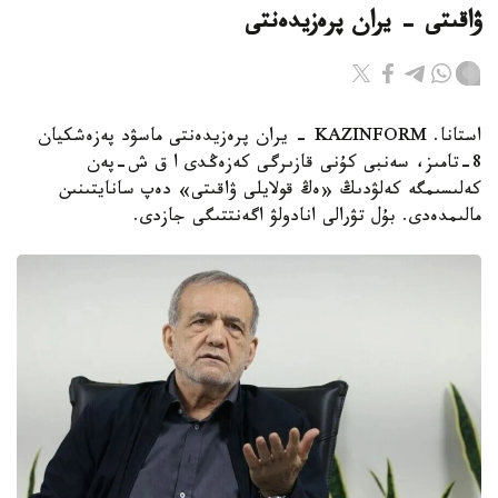
ۋاقىتى - يران پرەزيدەنتى
استانا. KAZINFORM - يران پرەزيدەنتى ماسۋد پەزەشكيان
8-تامىز، سەنبى كۇنى قازىرگى كەزەڭدى ا ق ش-پەن
كەلىسىمگە كەلۋدىڭ «ەڭ قولايلى ۋاقىتى» دەپ سانايتىنىن
مالىمدەدى. بۇل تۋرالى انادولۋ اگەنتتىگى جازدى.