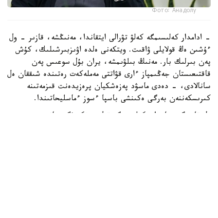
Фото: Анадолу
- ادامدار كەلىسىمگە كەلۋ تۋرالى ايتقاندا، مەنىڭشە، قازىر - ول
ءۇشىن ەڭ قولايلى ۋاقىت. ويتكەنى ەلدە اۋىزبىرشىلىك، كۇش
پەن بىرلىك بار. مەنىڭ بىلۋىمشە، يران بۇل سوعىس پەن
قاقتىعىستان جەڭىمپاز ءارى قۋاتتى مەملەكەت رەتىندە شىققان ەل
سانالادى، - دەدى ماسۋد پەزەشكيان پرەزيدەنت قىزمەتىنە
كىرىسكەننەن بەرگى ەكىنشى باسپا ءسوز ءماسليحاتىندا.
ول قازىرگى جاعداي كەلىسىمگە قول جەتكىزۋگە جانە
شەشىلمەگەن ماسەلەلەردى ديالوگ ارقىلى رەتتەۋگە مۇمكىندىك
بەرەتىنىن اتاپ ءوتتى.
ISNA جارتىلاي رەسمي اقپارات اگەنتتىگىنىڭ حابارلاۋىنشا،
پەزەشكيان يران ءوز قۇقىقتارىن ديالوگ ارقىلى قورعاي الاتىنىن
جانە ەل مەن حالىقتىڭ مۇددەسىنەن باسقا ەشتەڭەگە
ۇمتىلمايتىنىن ايتتى.
ونىڭ سوزىنشە، داۋلاردى تەك سوعىس ارقىلى شەشۋ مۇمكىن