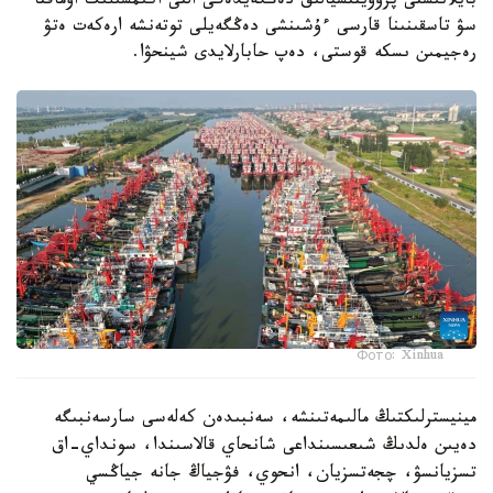
بايلانىستى پروۆينتسيالىق دەڭگەيدەگى التى اكىمشىلىك اۋماقتا
سۋ تاسقىنىنا قارسى ءۇشىنشى دەڭگەيلى توتەنشە ارەكەت ەتۋ
رەجيمىن ىسكە قوستى، دەپ حابارلايدى شينحۋا.
Фото: Xinhua
مينيسترلىكتىڭ مالىمەتىنشە، سەنبىدەن كەلەسى سارسەنبىگە
دەيىن ەلدىڭ شىعىسىنداعى شانحاي قالاسىندا، سونداي-اق
تسزيانسۋ، چجەتسزيان، انحوي، فۋجياڭ جانە جياڭسي