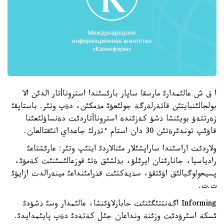
ا ق ش عالئمدارئ مارسقا ساپار بارئسئندا استروناأتار الدئن الا
بولجالئنبايتئن قاتةرلةرگة جولئعؤئ مذمكئن، دةپ وتئر. باستاپقئ
زةرتتةؤ بويئنشا ذشؤ كةزئندة استروناأتاردئث دةنساؤلئعئنا
قاؤئپ توندئرةتئن 30 دان استام ءتذرلئ جاعداي انئقتالعان.
ولاردئث اراسئندا ساراپشئلار مئنالاردئ ايتئپ وتئر: عارئشتاعئ
رادياسيا، جانارئنان ايرئلؤ، بذلشئق ةتئ قوزعالئسئنئث كةمؤئ،
پسيحولوگيالئق اؤئتقؤ، سذيةكتئث قذرامئنداعئ مينةرالدث ازايؤئ
ت.ت.
Informing اگةنتتئگئنئث حابارلاؤئنشا، عالئمدار وسئ ذشؤدئ
ئسكة اسئرؤدئث وزئنة ونداعان جئل كةتةدئ دةپ پايئمدايدئ.