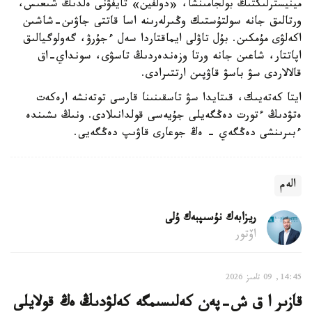
مينيسترلىكتىڭ بولجامىنشا، «دولفين» تايفۋنى ەلدىڭ شىعىس،
ورتالىق جانە سولتۇستىك وڭىرلەرىنە اسا قاتتى جاۋىن-شاشىن
اكەلۋى مۇمكىن. بۇل تاۋلى ايماقتاردا سەل ءجۇرۋ، گەولوگيالىق
اپاتتار، شاعىن جانە ورتا وزەندەردىڭ تاسۋى، سونداي-اق
قالالاردى سۋ باسۋ قاۋپىن ارتتىرادى.
ايتا كەتەيىك، قىتايدا سۋ تاسقىنىنا قارسى توتەنشە ارەكەت
ەتۋدىڭ ءتورت دەڭگەيلى جۇيەسى قولدانىلادى. ونىڭ ىشىندە
ءبىرىنشى دەڭگەي - ەڭ جوعارى قاۋىپ دەڭگەيى.
الەم
ريزابەك نۇسىپبەك ۇلى
اۆتور
14:45, 09 تامىز 2026
قازىر ا ق ش-پەن كەلىسىمگە كەلۋدىڭ ەڭ قولايلى