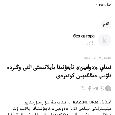
bnews.kz
الەم
без автора
اۆتور
16:08, 09 تامىز 2026
قىتاي «دولفين» تايفۋنىنا بايلانىستى التى وڭىردە
قاۋىپ دەڭگەيىن كوتەردى
استانا. KAZINFORM - قىتايدىڭ سۋ رەسۋرستارى
مينيسترلىگى بيىلعى 13- «دولفين» تايفۋنىنىڭ جاقىنداۋىنا