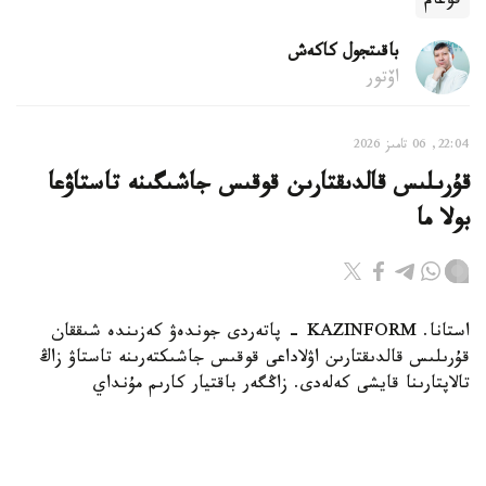
قوعام
باقىتجول كاكەش
اۆتور
22:04, 06 تامىز 2026
قۇرىلىس قالدىقتارىن قوقىس جاشىگىنە تاستاۋعا
بولا ما
استانا. KAZINFORM - پاتەردى جوندەۋ كەزىندە شىققان
قۇرىلىس قالدىقتارىن اۋلاداعى قوقىس جاشىكتەرىنە تاستاۋ زاڭ
تالاپتارىنا قايشى كەلەدى. زاڭگەر باقتيار كارىم مۇنداي
قالدىقتاردى قالاي دۇرىس شىعارۋ كەرەگىن جانە تالاپتى
بۇزعاندارعا قانداي جاۋاپكەرشىلىك قاراستىرىلعانىن Jibek Joly
تەلەارناسىنىڭ باعدارلاماسىندا ءتۇسىندىردى.