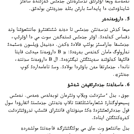
نةمةسة ويعا اؤئرلئق تذسئرةتئن جذمئس كةزئندة ساعئز
شايناؤدئث دا پايداسئ بارئن بئلة جذرةتئن بولدئق.
5. دارؤمةندةر
ميعا كذش تذسةتئن جذمئس تا دةنة شئنئقتئرؤ جاتتئعؤئنا وتة
ذقساس كةلةدئ. اؤئر جذمئس ئستةگةن سوث مي دا اؤئرئپ،
جذمئسقا جارامسئز بولئپ قالادئ ةكةن. دةنيةل ؤيلسون ةسئمدئ
نةأرولوگ مامان كةثةس بةرةدئ: « B دارؤمةنئ ميدئث قايتا
قالئپقا كةلؤئنة سةپتئگئن تيگئزةدئ. ال B دارؤمةنئ سذتتة،
ناندا، جذمئرتقا مةن باؤئردا بولادئ. وسئ تاعامداردئ كوپ
جةثئز».
6. ماسةلةنئ جذدئرئقپةن شةشؤ
جوق، بذل ءسئزدئث ويلاپ وتئرعان توبةلةس ةمةس. نةمئس
پسيحولوگتارئ شئعارماشئلئقتئ تالاپ ةتةتئن جذمئستئ اتقارؤدا سول
قول جذدئرئعئثئزدئ ةكئ مينؤتتاي قاتتئراق قئسئپ تذرؤئثئزدئث
كةرةكتئگئن ايتادئ.
بذل جاتتئعؤ وث جاق مي بولئگئثئزگة قاجةتتئ مولشةردة