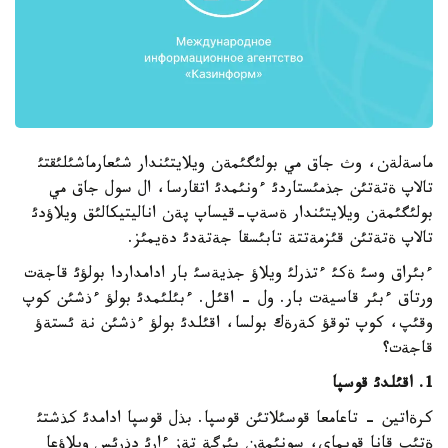
ماسةلةن، وث جاق مي بولئگئمةن ويلايتئندار شئعارماشئلئقتئ
تالاپ ةتةتئن جذمئستاردئ ءونئمدئ اتقارسا، ال سول جاق مي
بولئگئمةن ويلايتئندار ةسةپ-قيساپ پةن اناليتيكالئق ويلاؤدئ
تالاپ ةتةتئن قئزمةتتة تابئسقا جةتةدئ دةيمئز.
ءبئراق وسئ ةكئ ءتذرلئ ويلاؤ جذيةسئ بار ادامداردا بولؤئ قاجةت
ورتاق ءبئر قاسيةت بار. ول - اقئل. ءبئلئمدئ بولؤ ءذشئن كوپ
وقئپ، كوپ توقؤ كةرةك بولسا، اقئلدئ بولؤ ءذشئن نة ئستةؤ
قاجةت؟
1. اقئلدئ قوسپا
كرةاتين - تاعامعا قوسئلاتئن قوسپا. بذل قوسپا ادامدئ كذشتئ
ةتئپ قانا قويماي، سونئمةن بئرگة تةز ءارئ دذرئس ويلاؤعا