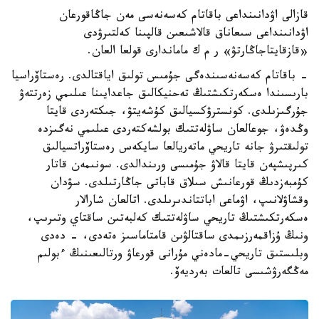
قازالى اۋدانىنداعى باقاتام كەسەنەسى مەن جاڭاقورعان
اۋدانىنداعى سىعاناق قالاشىعىن قالپىنا كەلتىرۋدى
«قازقايتاجاڭارتۋ» ر م ك ماماندارى قولعا العان.
- باقاتام كەسەنەسىندەگى جۇمىس تولىق اياقتالدى. رەستاۆراسيا
بارىسىندا ەسكەرتكىشتىڭ تەحنيكالىق جاعدايىنا عىلىمي زەرتتەۋ
جۇرگىزىلدى. كونسترۋكسيالىق كۇشەيتۋ، جىكتەردى قايتا
وڭدەۋ، جوعالعان ساۋلەتتىك بولشەكتەردى عىلىمي نەگىزدە
تولىقتىرۋ جانە تاريحي ماتەريالعا سايكەس رەستاۆراتسيالىق
كىرپىشپەن قايتا قالاۋ جۇمىسى ورىندالدى. سونىمەن قاتار
كۇمبەزدىڭ قورعانىش سىلاق قاباتى جاڭارتىلدى. سۋدان
وقشاۋلانىپ، اۋماعى اباتتاندىرىلدى. اتالعان شارالار
ەسكەرتكىشتىڭ تاريحي ساۋلەتتىك كەلبەتىن ساقتاي وتىرىپ،
ونىڭ ۇزاقمەرزىمدى ساقتالۋىن قامتاماسىز ەتەدى، - دەدى
وبلىستىق تاريحي-مادەني مۇرانى قورعاۋ ورتالىعىنىڭ ءبولىم
مەڭگەرۋشىسى تالعات بەرديەۆ.