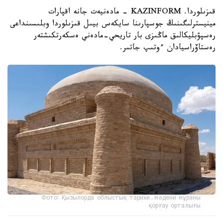
قىزىلوردا. KAZINFORM - مادەنيەت جانە اقپارات
مينيسترلىگىنىڭ جوسپارىنا سايكەس بيىل قىزىلوردا وبلىسىنداعى
رەسپۋبليكالىق ماڭىزى بار تاريحي-مادەني ەسكەرتكىشتەر
رەستاۆراسيادان ءوتىپ جاتىر.
Фото: Қызылорда облыстық тарихи-мәдени мұраны
қорғау орталығы