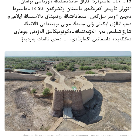
15- 17- عاسىرلاردا قازاق حاندىعىنىڭ ەلورداسى بولعان.
ءتۇرلى تاريحي كەزەڭدى باسىنان وتكىزگەن قالا 18-عاسىرعا
دەيىن ءومىر سۇرگەن. سىعاناقتىڭ «قىپشاق دالاسىنىڭ ايلاعى»
دەپ اتالۋى ايگىلى ۇلى جىبەك جولى بويىنداعى قالانىڭ
شارۋاشىلىعى مەن الەۋمەتتىك-ەكونوميكالىق الەۋەتى جوعارى
دەڭگەيدە دامىعانىن اڭعارتادى، - دەدى تالعات بەرديەۆ.