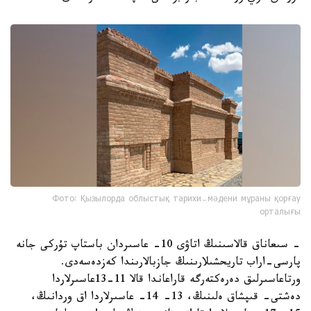
Фото: Қызылорда облыстық тарихи-мәдени мұраны қорғау
орталығы
- سىعاناق قالاسىنىڭ اتاۋى 10- عاسىردان باستاپ تۇركى جانە
پارسى-اراب تاريحشىلارىنىڭ جازبالارىندا كەزدەسەدى.
ورتاعاسىرلىق دەرەكتەرگە قاراعاندا قالا 11-13عاسىرلاردا
دەشتى- قىپشاق ەلىنىڭ، 13- 14- عاسىرلاردا اق وردانىڭ،