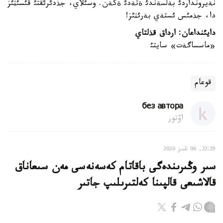
نةيرونداردئ بةلسةندئ ةتةدئ ةكةن. وسئلاي، جذدئرئقتئ قئسئثئز
دا، جذمئس ئستةي بةرئثئز!
دايئنداعان: ارداق قذلتاي
«ماسساگةت» سايتئ
قوعام
без автора
اۆتور
22:29, 06 تامىز 2026
سىر وڭىرىندەگى باقاتام كەسەنەسى مەن سىعاناق
قالاشىعى قالپىنا كەلتىرىلىپ جاتىر