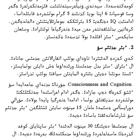
كومةكتةسةدئ. سيدنةي ؤنيأةرسيتةتئنئث قئزمةتكةرلةرئ ةگةر
وسئ قوسپانئ 6 اپتا بويئ كذنئنة 5 گرام مولشةردة قابئلداسا،
ادامنئث IQ دةثگةيئ 15 بئرلئككة جوعارئلايتئنئن دالةلدةگةن.
كرةاتين بذلشئقةتتةر مةن ميدئ ةنةرگياعا تولتئرادئ. وسئعان
سايكةس ءسئز اقئلدئ بولا تذسةدئ ةكةنسئز.
2. ءبئر جذتئم سؤ
كةي كةزدة الدئثئزدا تاؤداي بولئپ اتقارالاتئن جذمئس جاتادئ.
ال ءبئراق ءسئز بذل جذمئستئ ورئنداؤعا ةش دايئن بولمايسئز،
ءئستئ سوثئنا دةيئن بئتئرة المايتئن سياقتئ بولئپ تذراسئز.
Consciousness and Cognition جؤرنالئ مذنداي جاعدايدا سؤ
ءئشؤ كةرةك دةپ جازادئ. ةگةر ادام اعزاسئندا جةتكئلئكتئ
مولشةردة سذيئقتئق بولسا، ادامدا ةنةرگيا پايدا بولادئ. مؤرالي
دورايسأامي ةسئمدئ مامان 15 مينؤت سايئن ئشئلگةن ءبئر جذتئم
سؤ شارشاعاندئقتئ باسادئ دةيدئ.
ال جذمئسقا دةيئنگئ 30 مينؤت الدئندا ءبئر ساپتاياق كوفة
كذردةلئ ماسةلةلةردئ ورئنداؤعا مذمكئندئك بةرةدئ دةيدئ. ال