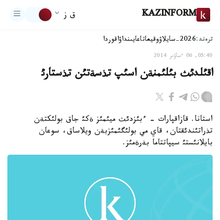
KAZINFORM
ق ز
ترەند:
2026-سايلاۋ
وقيعا
تاعايىنداۋ
اقوردا
05:40, 06 ءساۋىر 2014
اقئلدئث بئلئمنةن اسئپ تذسةتئن تذستارئ
استانا. قازاقپارات - ءبئزدئث ميئمئز ةكئ جاق بولئكتةن
تذراتئندئقتان، قاي مي بولئگئمئزبةن ويلاساق، سوعان
بايلانئستئ سيپاتتاما بةرةمئز.