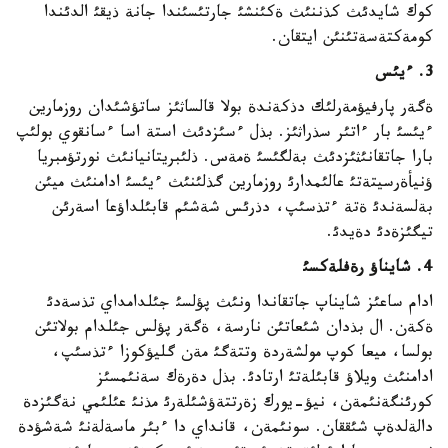
كوك شايدئث كذننئث ةكئنشئ جارتئسئندا جانة ذيقئ الدئندا
كومةكتةسةتئنئن ايتقان.
3. ءيئس
ةگةر پارفيؤمةرلئك دذكةندة بولا قالساثئز ساتؤشئدان روزمارين
ءيئسئ بار ءاتئر سذراثئز. بذل ءسئزدئث استة اسا ءسانقوي بولئپ
بارا جاتقانئثئزدئث بةلگئسئ ةمةس. ذلئبريتانيانئث نورتؤمبريا
ؤنيأةرسيتةتئ عالئمدارئ روزمارين گذلئنئث ءيئسئ ادامنئث ميئن
بةلسةندئ ةتة ءتذسئپ، دذرئس شةشئم قابئلداؤعا اسةرئن
تيگئزةدئ دةيدئ.
4. شايناؤ رةفلةكسئ
ادام ساعئز شايناپ جاتقاندا ونئث پؤلسئ جئلدامداي تذسةدئ
ةكةن. ال بذدان شئعاتئن نارسة، ةگةر پؤلس جئلدام بولاتئن
بولسا، ميعا كوپ مولشةردة وتتةگئ مةن گليؤكوزا ءتذسئپ،
ادامنئث ويلاؤ قابئلةتئ ارتادئ. بذل دةرةك سةنئمسئز
كورئنگةنئمةن، نيؤ-يورك زةرتتةؤشئلةرئ مذنئ عئلئمي نةگئزدة
دالةلدةپ شئققان. سونئمةن، قانداي دا ءبئر ماسةلةنئ شةشؤدة