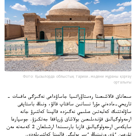
Фото: Қызылорда облыстық тарихи-мәдени мұраны қорғау
орталығы
سىعاناق قالاشىعىنا رەستاۆراتسيا جاساۋداعى نەگىزگى ماقسات -
تاريحي-مادەني مۇرا نىسانىن ساقتاپ قالۋ، ونىڭ باستاپقى
ساۋلەتتىك كەلبەتىن عىلىمي نەگىزدە قالپىنا كەلتىرۋ جانە
ارحەولوگيالىق قۇندىلىعىن بولاشاق ۇرپاققا جەتكىزۋ. جوسپارعا
سايكەس ارحەولوگيالىق قازبا بارىسىندا ارشىلعان 2 كەسەنە مەن
تۇرعىن ءۇي ورنىنىڭ ءبىر بولىگى قالپىنا كەلتىرىلەدى.