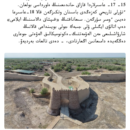
15- 17- عاسىرلاردا قازاق حاندىعىنىڭ ەلورداسى بولعان.
ءتۇرلى تاريحي كەزەڭدى باسىنان وتكىزگەن قالا 18-عاسىرعا
دەيىن ءومىر سۇرگەن. سىعاناقتىڭ «قىپشاق دالاسىنىڭ ايلاعى»
دەپ اتالۋى ايگىلى ۇلى جىبەك جولى بويىنداعى قالانىڭ
شارۋاشىلىعى مەن الەۋمەتتىك-ەكونوميكالىق الەۋەتى جوعارى
دەڭگەيدە دامىعانىن اڭعارتادى، - دەدى تالعات بەرديەۆ.