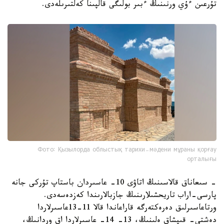
تۇرعىن ءۇي ورنىنىڭ ءبىر بولىگى قالپىنا كەلتىرىلەدى.
Фото: Қызылорда облыстық тарихи-мәдени мұраны қорғау
орталығы
- سىعاناق قالاسىنىڭ اتاۋى 10- عاسىردان باستاپ تۇركى جانە
پارسى-اراب تاريحشىلارىنىڭ جازبالارىندا كەزدەسەدى.
ورتاعاسىرلىق دەرەكتەرگە قاراعاندا قالا 11-13عاسىرلاردا
دەشتى- قىپشاق ەلىنىڭ، 13- 14- عاسىرلاردا اق وردانىڭ،