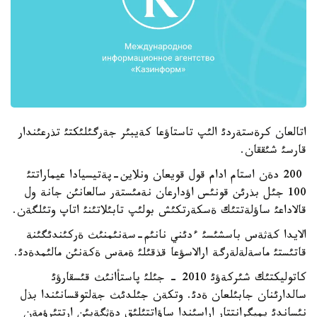
اتالعان كرةستةردئ الئپ تاستاؤعا كةيبئر جةرگئلئكتئ تذرعئندار
قارسئ شئققان.
200 دةن استام ادام قول قويعان ونلاين-پةتيسيادا عيماراتتئ
100 جئل بذرئن قونئس اؤدارعان نةمئستةر سالعانئن جانة ول
قالاداعئ ساؤلةتتئك ةسكةرتكئش بولئپ تابئلاتئنئ اتاپ وتئلگةن.
الايدا كةثةس باسشئسئ ءدئني نانئم-سةنئمنئث ةركئندئگئنة
قاتئستئ ماسةلةلةرگة ارالاسؤعا قذقئلئ ةمةس ةكةنئن مالئمدةدئ.
كاتوليكتئك شئركةؤئ 2010 - جئلئ پاستأانئث قئسقارؤئ
سالدارئنان جابئلعان ةدئ. وتكةن جئلدئث جةلتوقسانئندا بذل
نئساندئ يميگرانتتار اراسئندا ساؤاتتئلئق دةثگةيئن ارتتئرؤمةن