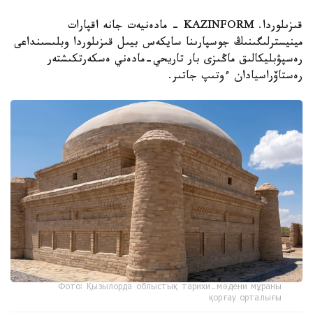
قىزىلوردا. KAZINFORM - مادەنيەت جانە اقپارات
مينيسترلىگىنىڭ جوسپارىنا سايكەس بيىل قىزىلوردا وبلىسىنداعى
رەسپۋبليكالىق ماڭىزى بار تاريحي-مادەني ەسكەرتكىشتەر
رەستاۆراسيادان ءوتىپ جاتىر.
Фото: Қызылорда облыстық тарихи-мәдени мұраны
қорғау орталығы