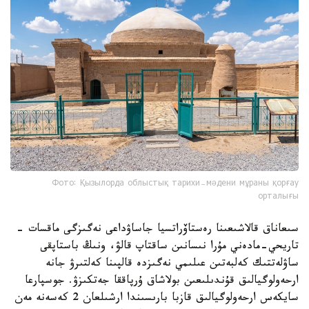
Фото: Қызылорда облыстық тарихи-мәдени мұраны қорғау
орталығы
سىعاناق قالاشىعىنا رەستاۆراتسيا جاساۋداعى نەگىزگى ماقسات -
تاريحي-مادەني مۇرا نىسانىن ساقتاپ قالۋ، ونىڭ باستاپقى
ساۋلەتتىك كەلبەتىن عىلىمي نەگىزدە قالپىنا كەلتىرۋ جانە
ارحەولوگيالىق قۇندىلىعىن بولاشاق ۇرپاققا جەتكىزۋ. جوسپارعا
سايكەس ارحەولوگيالىق قازبا بارىسىندا ارشىلعان 2 كەسەنە مەن