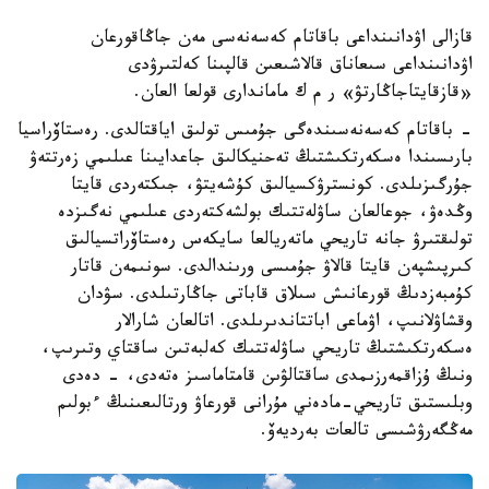
قازالى اۋدانىنداعى باقاتام كەسەنەسى مەن جاڭاقورعان
اۋدانىنداعى سىعاناق قالاشىعىن قالپىنا كەلتىرۋدى
«قازقايتاجاڭارتۋ» ر م ك ماماندارى قولعا العان.
- باقاتام كەسەنەسىندەگى جۇمىس تولىق اياقتالدى. رەستاۆراسيا
بارىسىندا ەسكەرتكىشتىڭ تەحنيكالىق جاعدايىنا عىلىمي زەرتتەۋ
جۇرگىزىلدى. كونسترۋكسيالىق كۇشەيتۋ، جىكتەردى قايتا
وڭدەۋ، جوعالعان ساۋلەتتىك بولشەكتەردى عىلىمي نەگىزدە
تولىقتىرۋ جانە تاريحي ماتەريالعا سايكەس رەستاۆراتسيالىق
كىرپىشپەن قايتا قالاۋ جۇمىسى ورىندالدى. سونىمەن قاتار
كۇمبەزدىڭ قورعانىش سىلاق قاباتى جاڭارتىلدى. سۋدان
وقشاۋلانىپ، اۋماعى اباتتاندىرىلدى. اتالعان شارالار
ەسكەرتكىشتىڭ تاريحي ساۋلەتتىك كەلبەتىن ساقتاي وتىرىپ،
ونىڭ ۇزاقمەرزىمدى ساقتالۋىن قامتاماسىز ەتەدى، - دەدى
وبلىستىق تاريحي-مادەني مۇرانى قورعاۋ ورتالىعىنىڭ ءبولىم
مەڭگەرۋشىسى تالعات بەرديەۆ.