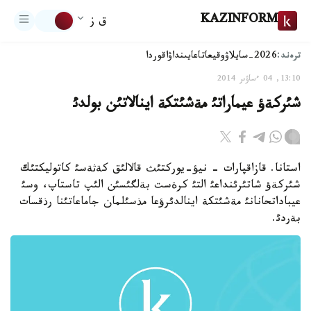
KAZINFORM
ق ز
ترەند:
2026-سايلاۋ
وقيعا
تاعايىنداۋ
اقوردا
13:10, 04 ءساۋىر 2014
شئركةؤ عيماراتئ مةشئتكة اينالاتئن بولدئ
استانا. قازاقپارات - نيؤ-يوركتئث قالالئق كةثةسئ كاتوليكتئك
شئركةؤ شاتئرئنداعئ التئ كرةست بةلگئسئن الئپ تاستاپ، وسئ
عيباداتحانانئ مةشئتكة اينالدئرؤعا مذسئلمان جاماعاتئنا رذقسات
بةردئ.