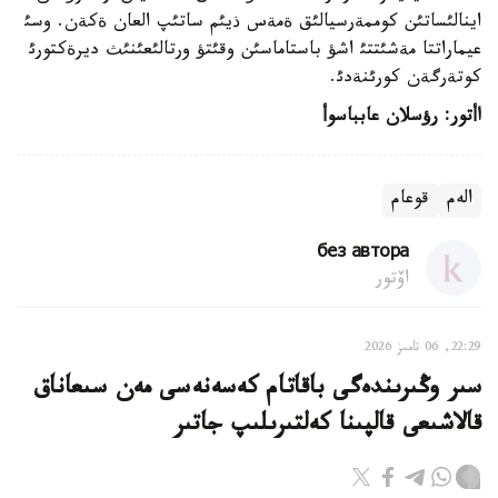
اينالئساتئن كوممةرسيالئق ةمةس ذيئم ساتئپ العان ةكةن. وسئ
عيماراتتا مةشئتتئ اشؤ باستاماسئن وقئتؤ ورتالئعئنئث ديرةكتورئ
كوتةرگةن كورئنةدئ.
اأتور: رؤسلان عابباسوأ
الەم
قوعام
без автора
اۆتور
22:29, 06 تامىز 2026
سىر وڭىرىندەگى باقاتام كەسەنەسى مەن سىعاناق
قالاشىعى قالپىنا كەلتىرىلىپ جاتىر