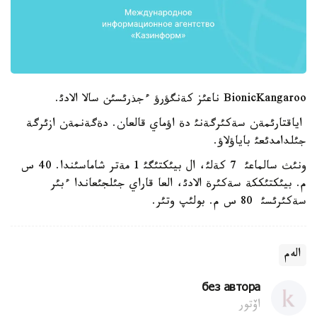
BionicKangaroo ناعئز كةنگؤرؤ ءجذرئسئن سالا الادئ.
اياقتارئمةن سةكئرگةنئ دة اؤماي قالعان. دةگةنمةن ازئرگة
جئلدامدئعئ باياؤلاؤ.
ونئث سالماعئ 7 كةلئ، ال بيئكتئگئ 1 مةتر شاماسئندا. 40 س
م. بيئكتئككة سةكئرة الادئ، العا قاراي جئلجئعاندا ءبئر
سةكئرئسئ 80 س م. بولئپ وتئر.
الەم
без автора
اۆتور