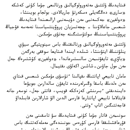
قىتايدىڭ ۇلتتىق مەتەورولوگيالىق ورتالىعى جۇما كۇنى كەشكە
«سارى» دەڭگەيلى ەسكەرتۋ جاريالادى. بولجام بويىنشا،
«دولفين» جەكسەنبى مەن دۇيسەنبى ارالىعىندا قىتايدىڭ
شىعىس جاعالاۋىنا - چجەتسزيان پروۆينتسياسىنا نەمەسە فۋجياڭ
پروۆينتسياسىنىڭ سولتۇستىگىنە جەتۋى مۇمكىن.
ۇلتتىق مەتەورولوگيالىق ورتالىقتىڭ باس سينوپتيگى سيۋي
ينلۋننىڭ ايتۋىنشا، شىلدە ايىندا قىتايعا سوققى بەرگەن
«باۆي» تايفۋنىمەن سالىستىرعاندا، «دولفين» كۇشتىرەك جەل
مەن مول جاۋىن-شاشىن اكەلۋى ىقتيمال.
مامان تابيعي اپاتتىڭ ىقپالىنا ءتۇسۋى مۇمكىن شىعىس قىتاي
مەن ەلدىڭ باسقا وڭىرلەرىندە تايفۋن سالدارىن جويۋعا
دايىندىقتى ءبىرىنشى كەزەككە قويىپ، قاتتى جەل، نوسەر جانە
قايتالاما تابيعي اپاتتارعا قارسى الدىن الۋ شارالارىن قابىلداۋ
قاجەتتىگىن اتاپ ءوتتى.
سونىمەن قاتار جۇما كۇنى قىتايدىڭ سۋ تاسقىنى مەن
قۇرعاقشىلىققا قارسى كۇرەس جونىندەگى مەملەكەتتىك باس