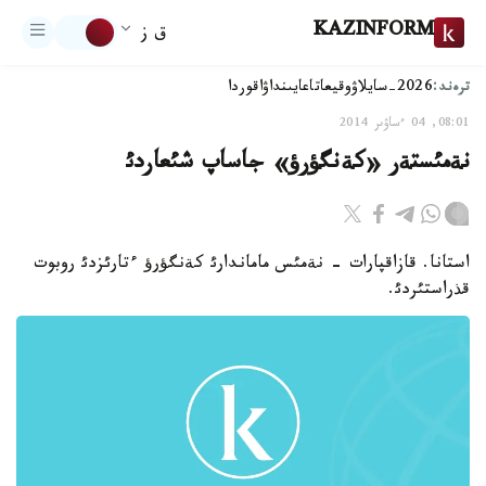
KAZINFORM
ق ز
ترەند:
2026-سايلاۋ
وقيعا
تاعايىنداۋ
اقوردا
08:01, 04 ءساۋىر 2014
نةمئستةر «كةنگؤرؤ» جاساپ شئعاردئ
استانا. قازاقپارات - نةمئس ماماندارئ كةنگؤرؤ ءتارئزدئ روبوت
قذراستئردئ.