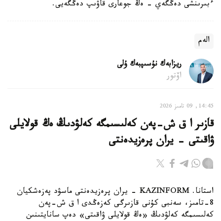
ءبىرىنشى دەڭگەي - ەڭ جوعارى قاۋىپ دەڭگەيى.
الەم
ريزابەك نۇسىپبەك ۇلى
اۆتور
14:45, 09 تامىز 2026
قازىر ا ق ش-پەن كەلىسىمگە كەلۋدىڭ ەڭ قولايلى
ۋاقىتى - يران پرەزيدەنتى
استانا. KAZINFORM - يران پرەزيدەنتى ماسۋد پەزەشكيان
8-تامىز، سەنبى كۇنى قازىرگى كەزەڭدى ا ق ش-پەن
كەلىسىمگە كەلۋدىڭ «ەڭ قولايلى ۋاقىتى» دەپ سانايتىنىن