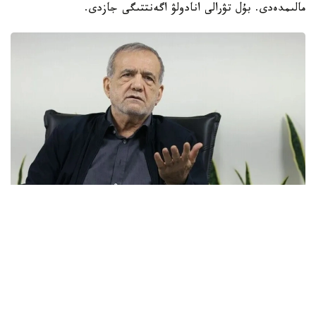
مالىمدەدى. بۇل تۋرالى انادولۋ اگەنتتىگى جازدى.
Фото: Анадолу
- ادامدار كەلىسىمگە كەلۋ تۋرالى ايتقاندا، مەنىڭشە، قازىر - ول
ءۇشىن ەڭ قولايلى ۋاقىت. ويتكەنى ەلدە اۋىزبىرشىلىك، كۇش
پەن بىرلىك بار. مەنىڭ بىلۋىمشە، يران بۇل سوعىس پەن
قاقتىعىستان جەڭىمپاز ءارى قۋاتتى مەملەكەت رەتىندە شىققان ەل
سانالادى، - دەدى ماسۋد پەزەشكيان پرەزيدەنت قىزمەتىنە