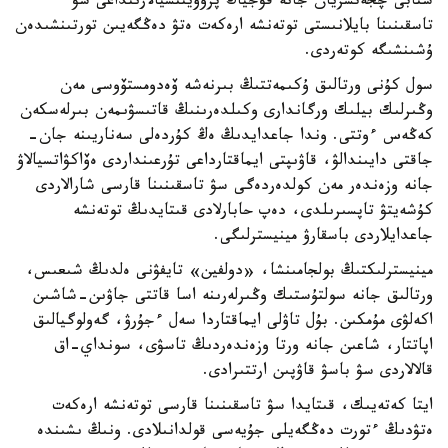
شتابى چجەتسزيان جانە فۋجياڭ پروۆينتسيالارىنداعى سۋ
تاسقىنىنا بايلانىستى توتەنشە ارەكەت ەتۋ دەڭگەيىن تورتىنشىدەن
ۇشىنشىگە كوتەردى.
سول كۇنى ورتالىق ۇكىمەتتىڭ بىرنەشە ۆەدومستۆوسى مەن
وڭىرلىك بيلىك ورگاندارى وكىلدەرىنىڭ قاتىسۋىمەن بىرلەسكەن
كەڭەس ءوتتى. وندا جاعدايدىڭ ەڭ كۇردەلى سەناريىنە جان-
جاقتى دايىندالۋ، قاۋىپتى ايماقتارداعى تۇرعىنداردى ەۆاكۋاتسيالاۋ
جانە وزەندەر مەن كولدەردەگى سۋ تاسقىنىنا قارسى شارالاردى
كۇشەيتۋ تاپسىرىلدى، دەپ حابارلادى قىتايدىڭ توتەنشە
جاعدايلاردى باسقارۋ مينيسترلىگى.
مينيسترلىكتىڭ بولجامىنشا، «دولفين» تايفۋنى ەلدىڭ شىعىس،
ورتالىق جانە سولتۇستىك وڭىرلەرىنە اسا قاتتى جاۋىن-شاشىن
اكەلۋى مۇمكىن. بۇل تاۋلى ايماقتاردا سەل ءجۇرۋ، گەولوگيالىق
اپاتتار، شاعىن جانە ورتا وزەندەردىڭ تاسۋى، سونداي-اق
قالالاردى سۋ باسۋ قاۋپىن ارتتىرادى.
ايتا كەتەيىك، قىتايدا سۋ تاسقىنىنا قارسى توتەنشە ارەكەت
ەتۋدىڭ ءتورت دەڭگەيلى جۇيەسى قولدانىلادى. ونىڭ ىشىندە