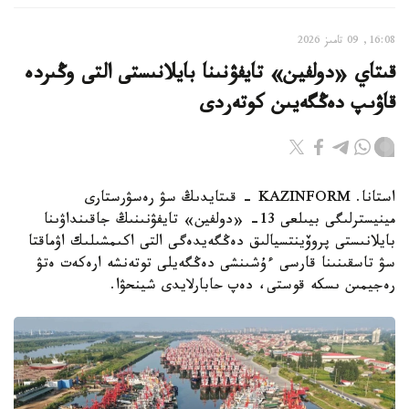
16:08, 09 تامىز 2026
قىتاي «دولفين» تايفۋنىنا بايلانىستى التى وڭىردە
قاۋىپ دەڭگەيىن كوتەردى
استانا. KAZINFORM - قىتايدىڭ سۋ رەسۋرستارى
مينيسترلىگى بيىلعى 13- «دولفين» تايفۋنىنىڭ جاقىنداۋىنا
بايلانىستى پروۆينتسيالىق دەڭگەيدەگى التى اكىمشىلىك اۋماقتا
سۋ تاسقىنىنا قارسى ءۇشىنشى دەڭگەيلى توتەنشە ارەكەت ەتۋ
رەجيمىن ىسكە قوستى، دەپ حابارلايدى شينحۋا.