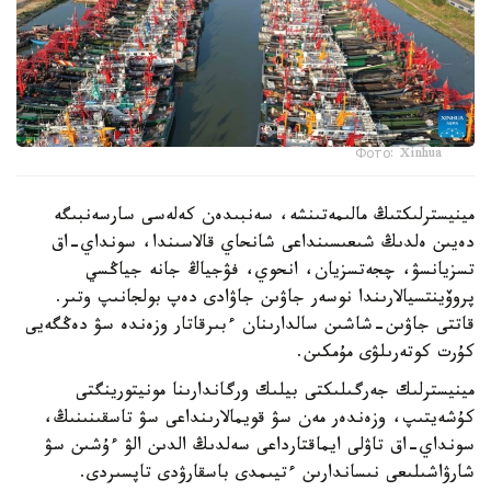
Фото: Xinhua
مينيسترلىكتىڭ مالىمەتىنشە، سەنبىدەن كەلەسى سارسەنبىگە
دەيىن ەلدىڭ شىعىسىنداعى شانحاي قالاسىندا، سونداي-اق
تسزيانسۋ، چجەتسزيان، انحوي، فۋجياڭ جانە جياڭسي
پروۆينتسيالارىندا نوسەر جاۋىن جاۋادى دەپ بولجانىپ وتىر.
قاتتى جاۋىن-شاشىن سالدارىنان ءبىرقاتار وزەندە سۋ دەڭگەيى
كۇرت كوتەرىلۋى مۇمكىن.
مينيسترلىك جەرگىلىكتى بيلىك ورگاندارىنا مونيتورينگتى
كۇشەيتىپ، وزەندەر مەن سۋ قويمالارىنداعى سۋ تاسقىنىنىڭ،
سونداي-اق تاۋلى ايماقتارداعى سەلدىڭ الدىن الۋ ءۇشىن سۋ
شارۋاشىلىعى نىساندارىن ءتيىمدى باسقارۋدى تاپسىردى.