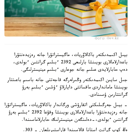
Фото: Gov.kz
بيىل اكىمدىكتەر باكالاۆريات، ماگيستراتۋرا جانە رەزيدەنتۋرا
باعدارلامالارى بويىنشا بارلىعى 2392 ءبىلىم گرانتىن ءبولدى،
دەپ حابارلايدى عىلىم جانە جوعارى ءبىلىم مينيسترلىگى.
جىل سايىن اكىمدىكتەر وڭىرلەرگە قاجەتتى جانە باسىم باعىتتار
بويىنشا مامانداردى ماقساتتى دايارلاۋ ءۇشىن ءبىلىم بەرۋ
گرانتتارىن ۇسىنادى.
- بيىل جەرگىلىكتى اتقارۋشى ورگاندار باكالاۆريات، ماگيستراتۋرا
جانە رەزيدەنتۋرا باعدارلامالارى بويىنشا وقۋعا 2392 ءبىلىم بەرۋ
گرانتىن ءبولدى،-دەلىنگەن مينيسترلىك حابارلاماسىندا.
ەڭ كوپ گرانت استانا قالاسىندا قاراستىرىلعان - 303.