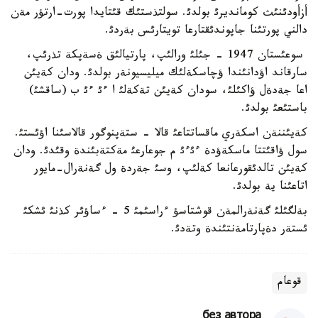
أزأودئنئث كومانديرئ بولدئ. سولتذستئك قئتايدا پورت-ارتؤر مةن
دالني پورتئنا جاپوندئقتارعا تويتارئس بةردئ.
سوعئستان 1947 - جئلئ ورالئپ، پارتيالئق ةسةپكة تذرئپ،
سارقاند اؤدانئندا ؤچاسكةلئك ميليسيونةر بولدئ. ودان كةيئن
اعا جةدةل ؤاكئلئ، سودان كةيئن تةكةلئ ا ءئ ءئ ب (ساقشئ)
باستئعئ بولدئ.
كةيئننةن اسكةري ماقساتتاعئ قالا - ستةپنوگور قالاسئنا اؤئستئ.
سول ؤاقئتتا ماسكةؤدة ءئءئ م جوعارعئ مةكتةبئندة وقئدئ. ودان
كةيئن تالدئقورعانعا كةلئپ، وسئ جةردة ول گةنةرال-مايور
اتاعئنا ية بولدئ.
بةلگئلئ گةنةرالمةن قوشتاسؤ ءراسئمئ 5 - ءساؤئر كذنئ ئشكئ
ئستةر دةپارتامةنتئندة وتةدئ.
قوعام
без автора