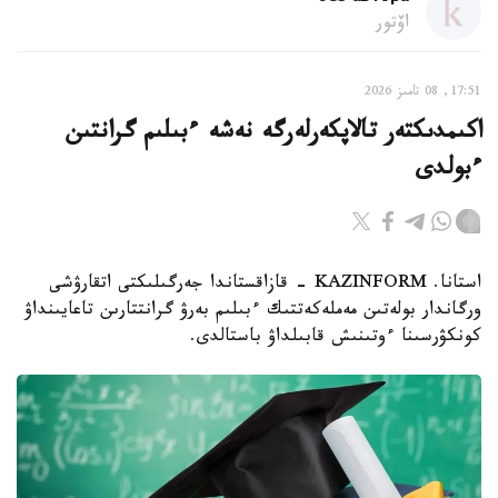
اۆتور
17:51, 08 تامىز 2026
اكىمدىكتەر تالاپكەرلەرگە نەشە ءبىلىم گرانتىن
ءبولدى
استانا. KAZINFORM - قازاقستاندا جەرگىلىكتى اتقارۋشى
ورگاندار بولەتىن مەملەكەتتىك ءبىلىم بەرۋ گرانتتارىن تاعايىنداۋ
كونكۋرسىنا ءوتىنىش قابىلداۋ باستالدى.