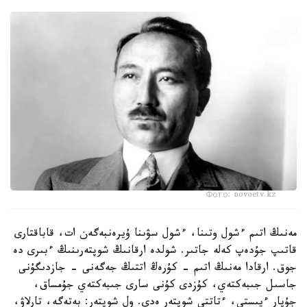
Фото: novoetv.kz
مەنىڭ اتىم ءشول وتىنا، ءشول سۋىنا ۇيرەنبەگەن ات، قاباقتارى
قاتىپ جۇدەپ كەلە جاتىر. شولدە ارقانىڭ شوپتەرىنىڭ ءبىرى دە
جوق. ارقادا مەنىڭ اتىم - كۇرەڭ اتتىڭ جەگەنى - جازدىگۇنى
جاسىل جىبەكتەي، كۇزدى كۇنى سارى جىبەكتەي جۇمساق،
جۇپار ءيىستى، ءتاتتى شوپتەر ەدى. ول شوپتەر: بەتەگە، تارلاۋ،