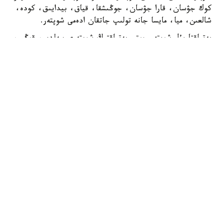
كوك جۋسان، قارا جۋسان، جوڭىشقا، قياق، بيدايىق، كودە،
شالعىن، ميا، مايسا جانە تولىپ جاتقان ادەمى شوپتەر.
بەتپاقتا بۇل شوپتەر جوق. بەتپاقتىڭ شوپتەرى سەلدىر، قوڭىر،
سۇر، قۋارعان، سوياۋلانعان قاتتى، قوڭىرسۇر وسىمدىك. ول
شوپتەر: سوياۋ جۋسان، قارا قوڭىر جۋسان، يزەن، ەبەلەك.
راس، كوكپەك پەن جۋسان ارقادا دا بار. بەتپاقتا دا بار.
ارقانىڭ سۋى كوبىنەسە تۇشى، ءتاتتى، تۇنىق سۋ جانە ونداي
سۋلار كوپ. ۇلكەن شالقار ايدىن كولدەر، ۇزىن اققان وزەندەر،
تاۋدان، ادىردان سىلدىراپ اققان كۇمىس سۋلى بۇلاقتار، كوك
شالعىندى، ءمولدىر سۋلى تومارلار ءتاتتى سۋىق سۋلى قۇدىقتار
ارقانىڭ جان- جانۋارلارىنىڭ سۇيگەن، ۇيرەنگەن سۋسىنى.
بەتپاقتا سۋ سيرەك كەزدەسەدى. ول سۋدىڭ ءوزى تاپشى جانە
ءدامى دە باسقالاۋ بولادى. ول سۋلار كوبىنەسە سول، اندا- ساندا
ءبىر جەردە، سوقىردىڭ كوزىندەي سىعىرايعان ناشار قۇدىقشالار
بولادى...
ىلعي ءجۇرىس بولعان سوڭ، جەيتىن ءشوبى، ىشەتىن سۋى