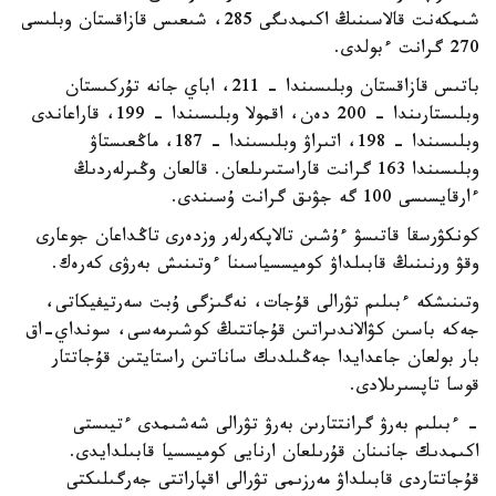
شىمكەنت قالاسىنىڭ اكىمدىگى 285، شىعىس قازاقستان وبلىسى
270 گرانت ءبولدى.
باتىس قازاقستان وبلىسىندا – 211، اباي جانە تۇركىستان
وبلىستارىندا – 200 دەن، اقمولا وبلىسىندا – 199، قاراعاندى
وبلىسىندا – 198، اتىراۋ وبلىسىندا – 187، ماڭعىستاۋ
وبلىسىندا 163 گرانت قاراستىرىلعان. قالعان وڭىرلەردىڭ
ءارقايسىسى 100 گە جۋىق گرانت ۇسىندى.
كونكۋرسقا قاتىسۋ ءۇشىن تالاپكەرلەر وزدەرى تاڭداعان جوعارى
وقۋ ورنىنىڭ قابىلداۋ كوميسسياسىنا ءوتىنىش بەرۋى كەرەك.
وتىنىشكە ءبىلىم تۋرالى قۇجات، نەگىزگى ۇبت سەرتيفيكاتى،
جەكە باسىن كۋالاندىراتىن قۇجاتتىڭ كوشىرمەسى، سونداي-اق
بار بولعان جاعدايدا جەڭىلدىك ساناتىن راستايتىن قۇجاتتار
قوسا تاپسىرىلادى.
- ءبىلىم بەرۋ گرانتتارىن بەرۋ تۋرالى شەشىمدى ءتيىستى
اكىمدىك جانىنان قۇرىلعان ارنايى كوميسسيا قابىلدايدى.
قۇجاتتاردى قابىلداۋ مەرزىمى تۋرالى اقپاراتتى جەرگىلىكتى