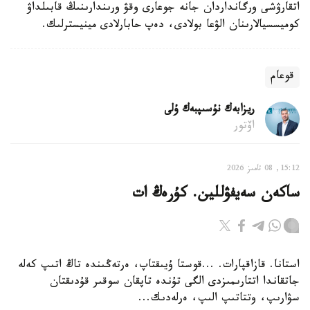
اتقارۋشى ورگانداردان جانە جوعارى وقۋ ورىندارىنىڭ قابىلداۋ
كوميسسيالارىنان الۋعا بولادى، دەپ حابارلادى مينيسترلىك.
قوعام
ريزابەك نۇسىپبەك ۇلى
اۆتور
15:12, 08 تامىز 2026
ساكەن سەيفۋللين. كۇرەڭ ات
استانا. قازاقپارات. ...قوستا ۇيىقتاپ، ەرتەڭىندە تاڭ اتىپ كەلە
جاتقاندا اتتارىمىزدى الگى تۇندە تاپقان سوقىر قۇدىقتان
سۋارىپ، وتتاتىپ الىپ، ەرلەدىك...