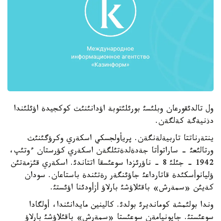
ول تالدئقورعان وبلئسئ بورئلئتوبة اؤدانئنئث كوكجيدة اؤئلئندا
دذنيةگة كةلگةن.
ينتةرناتتا تاربيةلةنگةن. پريأولجسكي اسكةري وكرؤگئنئث
ورتالئعئ - ساراتوأتا جةدةلدةتئلگةن اسكةري كؤرستان ءوتئپ،
1942 - جئلئ 8 - ناؤرئزدا سوعئسقا اتتاندئ. اسكةري قئزمةتئن
ؤليانوأسكئدة قاتارداعئ جاؤئنگةر رةتئندة باستاعان. سودان
كةيئن «سمةرش» باقئلاؤشئ بارلاؤ أزأودئنا اؤئستئ.
وندا بولئمشة كومانديرئ بولدئ. كالينين مايدانئندا، أولگادا
سوعئستئ. جاپونيامةن سوعئستا «سمةرش» باقئلاؤشئ بارلاؤ