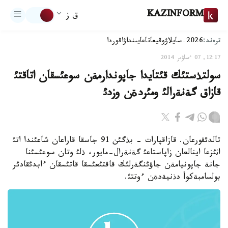
KAZINFORM
ق ز
ترەند:
2026-سايلاۋ
وقيعا
تاعايىنداۋ
اقوردا
12:17, 07 ءساۋىر 2014
سولتذستئك قئتايدا جاپوندارمةن سوعئسقان اتاقتئ
قازاق گةنةرالئ ومئردةن وزدئ
تالدئقورعان. قازاقپارات - بذگئن 91 جاسقا قاراعان شاعئندا اتئ
اثئزعا اينالعان زاپاستاعئ گةنةرال-مايور، ذلئ وتان سوعئسئنا
جانة جاپونيامةن جاؤئنگةرلئك قاقتئعئسقا قاتئسقان ءابدئقادئر
بولسامبةكوأ دذنيةدةن ءوتتئ.