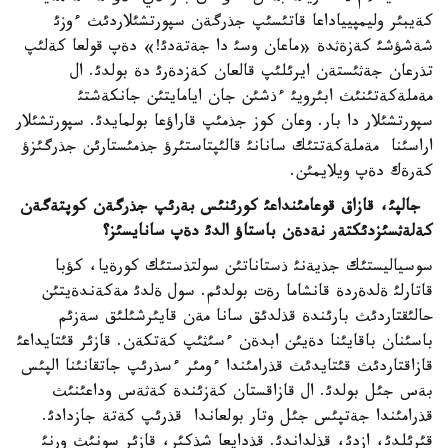
كةيبئر وليمپيياداعا قاتئسئپ جذرگةن سپورتشئلاردئث ءوزئ
شةشؤشئ كةزةثدة «ماعان وسئ دا جةتةدئ!» دةپ قولعا كةلئپ
تذرعان جةثئستةن ايرئلئپ قالعان كةزدةرئ دة بولدئ. ال
مةملةكةتئنئث ابئرويئ ءذشئن جان ايامايتئن جانكةشتئ
سپورتشئلار دا بار. وعان كوز جذمئپ قاراؤعا بولمايدئ. سپورتشئلار
اراسئنا مةملةكةتتئك سانانئ قالئپتاستئرؤ جذمئستارئن جذرگئزؤ
كةرةك دةپ ويلايمئن.
جالپئ، قازاق قوعامئنداعئ كورئنئس بةرئپ جذرگةن كوپتةگةن
كةلةثسئزدئكتةر نةدةن باستاؤ الدئ دةپ سانايسئز؟
سوسياليستئك جذيةنئ ذستاناتئن سولتذستئك كورةيا، كؤبا
قاتارلئ ةلدةردة قانشاما رةت بولدئم. سول ةلدئ مةكةندةيتئن
حالئقتاردئث بارئندة قذلدئق سانا مةن قايئرشئلئق سةزئم
باسئنان باقايئنا دةيئن ابدةن ءسئثئپ كةتكةن. قازئر قئتايداعئ
قازاقتاردئث قئتايدئث قذرامئندا ءومئر ءسذرئپ جاتقانئنا الپئس
بةس جئل بولدئ. ال قازاقستان كةزئندة كةثةس وداعئنئث
قذرامئندا جةتپئس جئل وتار بولعاندا قذرئپ كةتة جازدادئ.
قئرئلدئ، ازدئ، قذلداندئ. قذدايعا شذكئر، قازئر سونئث ورنئ