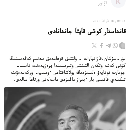
اۆتور
08:04, 18 قاراشا 2021
قانداستار كوشى قايتا جاندانادى
نۇر-سۇلتان.قازاقپارات - ۇلتتىق قوعامدىق سەنىم كەڭەسىنىڭ
كۇنى كەشە وتكەن التىنشى وتىرىسىندا پرەزيدەنت قاسىم-
جومارت توقايەۆ ەلىمىزدىڭ بولاشاقتاعى ءوسىپ- وركەندەۋىنە
تىكىلەي قاتىسى بار ءبىراز ماڭىزدى ماسەلەنى ورتاعا سالدى.