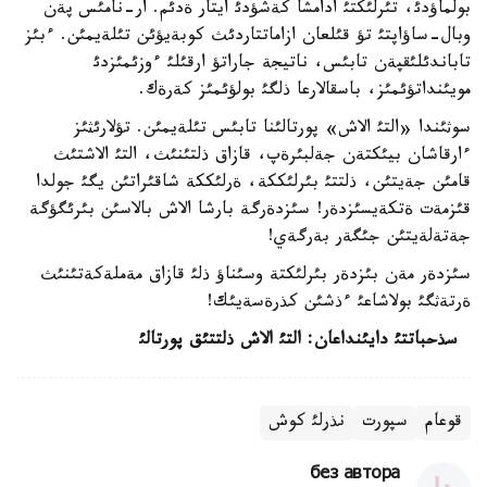
بولماؤدئ، تئرلئكتئ ادامشا كةشؤدئ ايتار ةدئم. ار-نامئس پةن
وبال-ساؤاپتئ تؤ قئلعان ازاماتتاردئث كوبةيؤئن تئلةيمئن. ءبئز
تاباندئلئقپةن تابئس، ناتيجة جاراتؤ ارقئلئ ءوزئمئزدئ
مويئنداتؤئمئز، باسقالارعا ذلگئ بولؤئمئز كةرةك.
سوثئندا «التئ الاش» پورتالئنا تابئس تئلةيمئن. تؤلارئثئز
ءارقاشان بيئكتةن جةلبئرةپ، قازاق ذلتئنئث، التئ الاشتئث
قامئن جةيتئن، ذلتتئ بئرلئككة، ةرلئككة شاقئراتئن يگئ جولدا
قئزمةت ةتكةيسئزدةر! سئزدةرگة بارشا الاش بالاسئن بئرئگؤگة
جةتةلةيتئن جئگةر بةرگةي!
سئزدةر مةن بئزدةر بئرلئكتة وسئناؤ ذلئ قازاق مةملةكةتئنئث
ةرتةثگئ بولاشاعئ ءذشئن كذرةسةيئك!
سذحباتتئ دايئنداعان: التئ الاش ذلتتئق پورتالئ
قوعام
سپورت
نذرلئ كوش
без автора