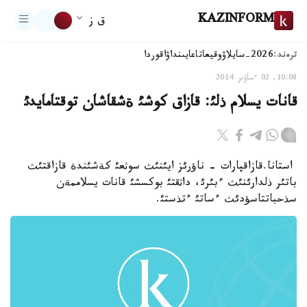
KAZINFORM
ق ز
ترەند:
2026-سايلاۋ
وقيعا
تاعايىنداۋ
اقوردا
10:08, 02 ءساۋىر 2014
قانات يسلام ذلئ: قازاق كوشئ ةشقاشان توقتامايدئ
استانا.قازاقپارات - ناؤرئز ايئنئث سوثعئ كةشئندة قازاقتئث
باتئر ذلدارئنئث ءبئرئ، داثقتئ بوكسشئ قانات يسلاممةن
سذحباتتاسؤدئث ءساتئ ءتذستئ.