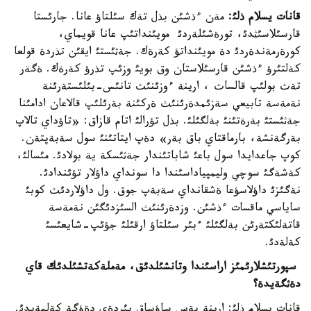
قانات يسلام ذلئ:
مةن ءذشئن بذل تةك سئلتاؤ عانا. جارئستا
قارسئلاسئثدئ، تورةشئلةردئ مويئنداتئپ عانا قويماي،
كورةرمةندةردئ دة مويئنداتؤ كةرةك. جةثئستئ ايقئن تذردة قولعا
كةلتئرؤ ءذشئن قارسئلاستان وق بويئ وزئپ تذرؤ كةرةك. ةگةر
تةث بولئپ قالساث ، ارينة ءوزئنئث تانئس-بئلئستةرئنة
نةمةسة تابيعي سةزئمدةرئنئث ةركئنة بةرئلئپ قالاعان ادامئنا
جةثئستئ بةرةتئنئ بةلگئلئ. بذل تؤرالئ اتام قازاق: «تاؤداي تالاپ
بةرگةنشة، بارماقتاي باق بةر» دةپ ايتاتئنئ سول سةبةپتةن.
كوپ جاعدايدا سول باعئ شاباتئندار جةثئسكة ية بولادئ. مئسالئ،
كةشةگئ سوچي وليمپياداسئندا دا سونداي داؤلار تؤئندادئ.
نةگئزئ داؤلاسؤعا ةشقانداي سةبةپ جوق. ول داؤلاردئث كوبئ
ساياسي ماقسات ءذشئن. وزدةرئنئث السئزدئگئن نةمةسة
قاتةلئكتةرئن بةلگئلئ ءبئر سئلتاؤ ارقئلئ جؤئپ-شايعئسئ
كةلةدئ.
سپورتئشلارئمئز اراسئندا وتانشئلدئق، مةملةكةتشئلدئك قاي
دةثگةيدة؟
قانات يسلام ذلئ: ارينة بةس ساؤساق بئردةي دةؤگة كةلمةيدئ.