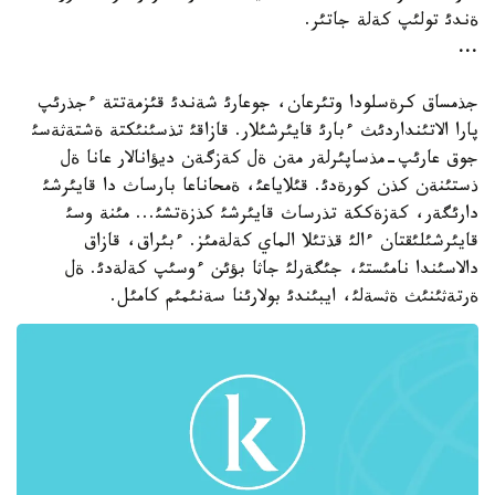
ةندئ تولئپ كةلة جاتئر.
...
جذمساق كرةسلودا وتئرعان، جوعارئ شةندئ قئزمةتتة ءجذرئپ
پارا الاتئنداردئث ءبارئ قايئرشئلار. قازاقئ تذسئنئكتة ةشتةثةسئ
جوق عارئپ-مذساپئرلةر مةن ةل كةزگةن ديؤانالار عانا ةل
ذستئنةن كذن كورةدئ. قئلاياعئ، ةمحاناعا بارساث دا قايئرشئ
دارئگةر، كةزةككة تذرساث قايئرشئ كذزةتشئ... مئنة وسئ
قايئرشئلئقتان ءالئ قذتئلا الماي كةلةمئز. ءبئراق، قازاق
دالاسئندا نامئستئ، جئگةرلئ جاثا بؤئن ءوسئپ كةلةدئ. ةل
ةرتةثئنئث ةثسةلئ، ايبئندئ بولارئنا سةنئمئم كامئل.