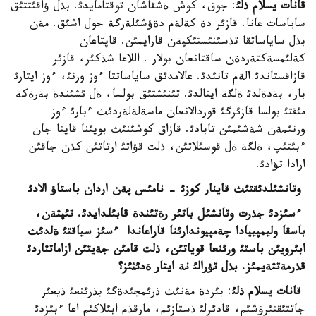
قانات يسلام ذلئ
: جوق، كوش ةشقاشان توقتامايدئ. بذل ؤاقئتتئق
ساياسات عانا. قازئر دة كةلةم دةؤشئلةرگة جول اشئق. مةن
بذل ساياساتقا تذسئنئستئكپةن قارايمئن. قاپتاعان
كةلئمسةكتةردةن ساقتانعان بولار . اللاعا شذكئر، قازئر
قازاقستاندئ الةم تانئدئ. عالامدئق ساياساتتا ءوز ورنئ، ءوز ايتارئ
بار، بةدةلدئ ةلگة اينالدئ. تئنئشتئق بولسا، ةل ئشئندة بةرةكة
مئقتئ بولسا قازئرگئ قوردالانعان ماسةلةلةردئث ءبارئ ءوز
ورنئمةن شةشئمئن تابادئ. قازاق كوشئنئث بويئنا قايتا جان
ءبئتئپ، ةلگة ةل قوسئلاتئن، ذلت قؤاتئ ارتاتئن كذن جاقئن
ارادا تؤادئ.
وتانشئلدئقتئث قاينار كوزئ - نامئس پةن اردان باستاؤ الادئ
ءسئزدئ جذرت وتانشئل باتئر رةتئندة قابئلدايدئ. تئپتةن،
باسقا وليمپييادا چةمپيوندارئنا قاراعاندا ءسئز سياقتئ ةلدئث
ابئرويئن باستئ ورئنعا قوياتئن، ذلت قامئن جةيتئن ازاماتتاردئ
قذرمةتتةيمئز. بذل تؤرالئ نة ايتار ةدئثئز؟
قانات يسلام ذلئ
: بئردة مةنئث ذرئمجئدةگئ بذرئنعئ ذيعئر
جاتتئقتئرؤشئم، قادئرلئ ذستازئم، مارقذم ابئلاكئم اعا ءبئزدئ