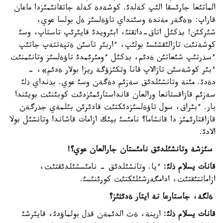
الماتئعا جارئسقا الئپ كةلدئ. كوشةدة كةلة جاتقانئمئزدا ماعان
قاراپ: «ةگةر مةندة وسئنداي تاؤةلسئز ةل بولسا عوي،
شئركئن! بذكئل اتاق-داثقتئ، ابئرويدئ قايئرئپ تاستاپ، وسئ
كوشةنئث تازالئقشئسئ بولئپ، ءاربئر تاسئن ةتپةتتةپ جاتئپ
ءسذرتئپ شئعاتئن ةدئم، بذكئل ءومئرئمدئ تاؤةلسئز وتانئمنئث
ءبئر كوشةسئن تازالاپ قانا وتكئزؤگة ريزا بولار ةدئم»، -
دةدئ. مئنة وتانشئلدئق سةزئم دةگةن وسئ عوي. بذنداي ذلئ
سةزئم قازاقستانعا ورالعان قانداستارئمئزدئث كوبئنئث بويئندا
بار. ءبئراق، سول تاؤةلسئزدئكتئث قادئرئن بئلمةي جذرگةن
قازاقتارئمئز دا قانشاما؟ نامئسئ بيئك ازامات قاشاندا وتانشئل بولا
الادئ.
سئزشة وتانشئلدئق نامئستان جارالعان عوي؟!
قانات يسلام ذلئ:
ءيا. وتانشئلدئق - نامئسشئلدئقتئث،
ازاماتتئقتئث، ادامگةرشئلئكتئث كورئنئسئ.
ةلگة، جاستارعا نة ايتار ةدئثئز؟
قانات يسلام ذلئ:
ارينة، ةث الدئمةن قذل بولماؤدئ، قايئرشئ