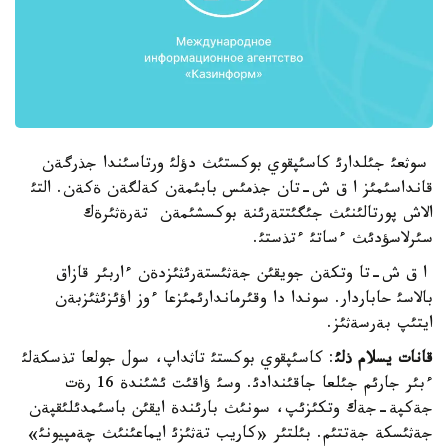
سوثعئ جئلدارئ كاسئپقوي بوكستئث دؤلئ ورتاسئندا جذرگةن
قانداسئمئز ا ق ش-تان جذمئس بابئمةن كةلگةن ةكةن. التئ
الاش پورتالئنئث جئگئتتةرئنة بوكسشئمةن تةرةثئرةك
سئرلاسؤدئث ءساتئ ءتذستئ.
ا ق ش-تا وتكةن جويقئن جةثئستةرئثئزدةن ءاربئر قازاق
بالاسئ حاباردار. سوندا دا وقئرماندارئمئزعا ءوز اؤئزئثئزبةن
ايتئپ بةرسةثئز.
قانات يسلام ذلئ
: كاسئپقوي بوكستئ تاثداپ، سول جولعا تذسكةلئ
ءبئر جارئم جئلعا جاقئندادئ. وسئ ؤاقئت ئشئندة 16 رةت
جةكپة-جةك وتكئزئپ، سونئث بارئندة ايقئن باسئمدئلئقپةن
جةثئسكة جةتتئم. بئلتئر «كاريب تةثئزئ ايماعئنئث چةمپيونئ»