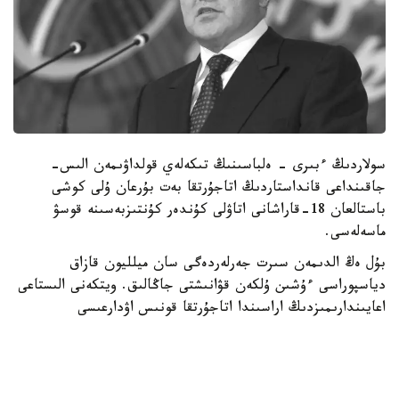
سولاردىڭ ءبىرى - ەلباسىنىڭ تىكەلەي قولداۋىمەن الىس-
جاقىنداعى قانداستاردىڭ اتاجۇرتقا بەت بۇرعان ۇلى كوشى
باستالعان 18-قاراشانى اتاۋلى كۇندەر كۇنتىزبەسىنە قوسۋ
ماسەلەسى.
بۇل ەڭ الدىمەن سىرت جەرلەردەگى سان ميلليون قازاق
دياسپوراسى ءۇشىن ۇلكەن قۋانىشتى جاڭالىق. ويتكەنى الىستاعى
اعايىندارىمىزدىڭ اراسىندا اتاجۇرتقا قونىس اۋدارعىسى
كەلەتىندەردىڭ قاتارى الدە دە قالىڭ. ءبىراق سوڭعى كەزدە
ءتۇرلى سەبەپتەرمەن قانداستار كوشىنىڭ ازايعانى دا جاسىرىن
ەمەس. پرەزيدەنتتىڭ ۇلى كوش ماسەلەسىن كوتەرۋى وسى
قانداستار كوشىنىڭ قايتادان كوبەيۋىنە جول اشاتىنى انىق.