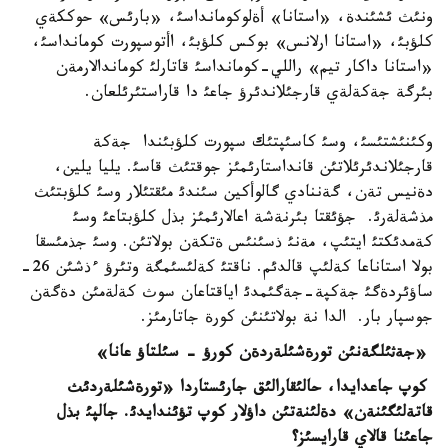
ونئث ئشئندة، «استانا» أةلوكومانداسئ، «بارئس» حوككةي
كلؤبئ، «استانا ارلانس» بوكس كلؤبئ، اأتوسپورت كومانداسئ،
«استانا داكار تيم» راللي-كومانداسئ قاتارلئ كوماندالارمةن
بئرگة جةكةلةي قارجئلاندئرؤ جاعئ دا قاراستئرئلعان.
وكئنئشتئسئ، وسئ كاسئپتئك سپورت كلؤبئندا جةكة
قارجئلاندئرئلاتئن قانداستارئمئز جوقتئث قاسئ. يليا يلين،
دةنيس تةن، گةننادي گالوأكين سئندئ مئقتئلار وسئ كلؤبتئث
مذشةلةرئ. جؤئقتا بئرنةشة اعالارئمئز بذل كلؤبتاعئ وسئ
كةمدئكتئ ايتئپ، مةنئ ذسئنئس ةتكةن بولاتئن. وسئ جذمئسقا
بولا استاناعا كةلئپ قالدئم. ناقتئ كةلئسئمگة وتئرؤ ءذشئن 26-
ساؤئردةگئ جةكپة-جةگئمدئ اياقتاعان سوث كةلةمئن دةگةن
جوسپار بار. الدا نة بولاتئنئن كورة جاتارمئز.
«جةثئلگةنئن تورةشئلةردةن كورؤ - سئلتاؤ عانا»
كوپ جاعدايدا، حالئقارالئق جارئستاردا «تورةشئلةردئث
قاتةلئگئنةن» دةلئنةتئن داؤلار كوپ تؤئندايدئ. جالپئ بذل
جاعئنا قالاي قارايسئز؟