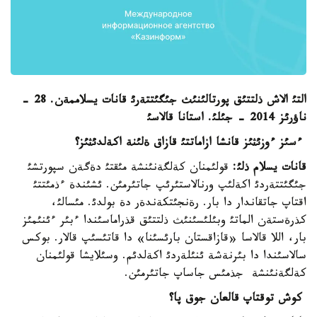
التئ الاش ذلتتئق پورتالئنئث جئگئتتةرئ قانات يسلاممةن. 28 -
ناؤرئز 2014 - جئلئ. استانا قالاسئ
ءسئز ءوزئثئز قانشا ازاماتتئ قازاق ةلئنة اكةلدئثئز؟
قانات يسلام ذلئ:
قولئمنان كةلگةنئنشة مئقتئ دةگةن سپورتشئ
جئگئتتةردئ اكةلئپ ورنالاستئرئپ جاتئرمئن. ئشئندة ءذمئتتئ
اقتاپ جاتقاندار دا بار. رةنجئتكةندةر دة بولدئ. مئسالئ،
كذرةستةن الماتئ وبئلئسئنئث ذلتتئق قذراماسئندا ءبئر ءئنئمئز
بار، اللا قالاسا «قازاقستان بارئسئنا» دا قاتئسئپ قالار. بوكس
سالاسئندا دا بئرنةشة ئنئلةردئ اكةلدئم. وسئلايشا قولئمنان
كةلگةنئنشة جذمئس جاساپ جاتئرمئن.
كوش توقتاپ قالعان جوق پا؟