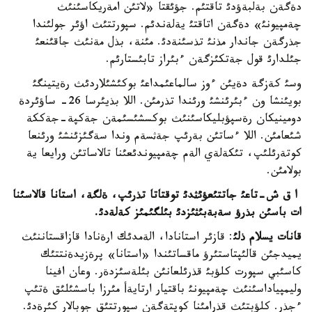
دةگةن بةلبةؤدئ تاقتئم. جؤئقتا «لاتئن امةريكاسئنئث
چةمپيونئ» دةگةن اتاقتئ يةلةندئم. سپورتتئث اؤئر جولئندا
جذرگةن جاندار مذنئ تذسئنةدئ. مئنة، بذل مةنئث جاقئنعئ
جئلدارئ قول جةتكئزگةن ءبئراز تابئستارئم.
وسئ كةزگة دةيئن ءوز سالماعئمداعئ بوكئشئلاردئث رةيتينگئ
بويئنشا ون ءبئرئنشئ ورئندا تذرمئن. اللا بذيئرسا 26- ساؤئردة
دومينيكان رةسپؤبليكاسئنئث بوكسشئسئمةن جةكپة-جةككة
شئعامئن. اللا ءساتئن بةرئپ جةثسةم وندا سةگئزئنشئ ورئنعا
كوتةرئلئپ، تئكةلةي الةم چةمپيوندئعئنا تالاساتئن ورايعا ية
بولامئن.
ا ق ش-تاعئ جاتتئعؤئثدئ توقتاتا تذرئپ، ةلگة، استانا قالاسئنا
ات باسئن بذرؤ سةبةبئثئزدئ بئلگئمئز كةلةدئ.
قانات يسلام ذلئ
: قازئر استانادا، الةمدئك ارةنادا قازاقستاننئث
يميدجئن قالئپتاستئرؤ ماقساتئندا «استانا» پرةزيدةنتتئك
كاسئبي سپورت كلؤبئ قذرئلعانئن بئلةسئزدةر. وعان افينا
وليمپياداسئنئث چةمپيونئ باقتيار ارتايةأ مئرزا باسشئلئق ةتئپ
ءجذر. كلؤبتئث قذرامئنا كوپتةگةن سپورتتئق جوبالار كئرةدئ.