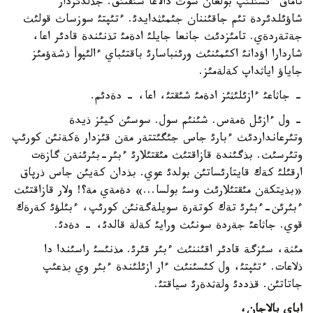
تاماق ءئشئلئپ بولعان سوث دالاعا شئقتئق. جذلدئزدار
شاؤئلدئردة تئم جاقئننان جئمئثدايدئ. ءتئپتئ سوزساث قولئث
جةتةردةي. تامئزدئث جانعا جايلئ ادةمئ تذنئندة قادئر اعا،
شاردارا اؤدانئ اكئمئنئث ورئنباسارئ باقتئباي ءالئپوأ ذشةؤمئز
جاياؤ اياثداپ كةلةمئز.
- جاثاعئ ءازئلئثئز ادةمئ شئقتئ، اعا، - دةدئم.
- ول ءازئل ةمةس. شئنئم سول. سوسئن كيئز ذيدة
وتئرعانداردئث ءبارئ جاس جئگئتتةر مةن قئزدار ةكةنئن كورئپ
وتئرسئث. بذگئندة قازاقتئث مئقتئلارئ ءبئر-بئرئنةن گازةت
ارقئلئ كةك قايتارئساتئن بولدئ عوي. بذدان كةيئن جاس ذرپاق
«بذيتكةن مئقتئلارئث وسئ بولسا...» دةمةي مة؟! ولار قازاقتئث
ءبئرئن-ءبئرئ تةك كوتةرة سويلةگةنئن كورئپ، ءبئلؤئ كةرةك
قوي. جاثاعئ جةردة سونئث ورايئ كةلة قالدئ، - دةدئ.
مئنة، سئزگة قادئر اقئننئث ءبئر قئرئ. مذنئسئ راسئندا دا
ذلاعات. ءتئپتئ، ول كئسئنئث ءار ازئلئندة ءبئر وي بذعئپ
جاتاتئن. قذددئ ولةثدةرئ سياقتئ.
اباي بالاجان،