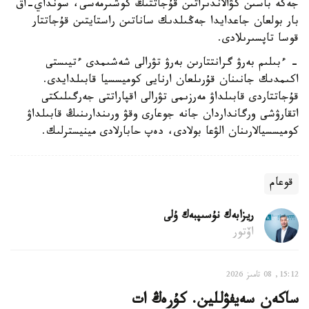
جەكە باسىن كۋالاندىراتىن قۇجاتتىڭ كوشىرمەسى، سونداي-اق
بار بولعان جاعدايدا جەڭىلدىك ساناتىن راستايتىن قۇجاتتار
قوسا تاپسىرىلادى.
- ءبىلىم بەرۋ گرانتتارىن بەرۋ تۋرالى شەشىمدى ءتيىستى
اكىمدىك جانىنان قۇرىلعان ارنايى كوميسسيا قابىلدايدى.
قۇجاتتاردى قابىلداۋ مەرزىمى تۋرالى اقپاراتتى جەرگىلىكتى
اتقارۋشى ورگانداردان جانە جوعارى وقۋ ورىندارىنىڭ قابىلداۋ
كوميسسيالارىنان الۋعا بولادى، دەپ حابارلادى مينيسترلىك.
قوعام
ريزابەك نۇسىپبەك ۇلى
اۆتور
15:12, 08 تامىز 2026
ساكەن سەيفۋللين. كۇرەڭ ات