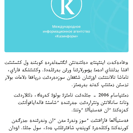
«قادةكةث ايتئپتئ» دةلئنةتئن اثگئمةلةردة كوبئنة ول كئسئنئث
اقشا بذلتتاي ادةمئ يؤمورلارئنا ورئن بةرئلةدئ. وكئنئشكة قاراي،
تاماشا تالانتتئث اؤزئنان شئققان سوزدةردئث ذرپاققا ذلاعات بولار
تذسئن ذمئتئپ كةتة بةرةمئز.
ذمئتپاسام 2006 - جئلدئث تامئزئ بولؤئ كةرةك، ذلئلاردئث
وتانئ سانالاتئن وتئراردئث جةرئندة ءشامشئ قالداياقوأتئث
كةزةكتئ ءان فةستيأالئ ءوتتئ.
فةستيأالعا قازاقتئث ءسوز ونةرئ مةن ءان ونةرئندة جذرگةن
كورنةكتئ وكئلدةرئ كوپتةپ شاقئرئلئپ ةدئ، سول جئلئ. اؤدان