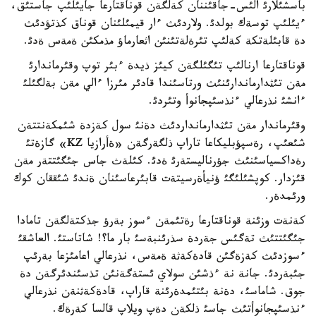
باسشئلارئ الئس-جاقئننان كةلگةن قوناقتارعا جايئلئپ جاستئق،
ءيئلئپ توسةك بولدئ. ولاردئث ءار قيمئلئنان قوناق كذتؤدئث
دة قابئلةتكة كةلئپ تئرةلةتئنئن اثعارماؤ مذمكئن ةمةس ةدئ.
قوناقتارعا ارنالئپ تئگئلگةن كيئز ذيدة ءبئر توپ وقئرماندارئ
مةن تئثدارماندارئنئث ورتاسئندا قادئر مئرزا ءالي مةن بةلگئلئ
ءانشئ نذرعالي ءنذسئپجانوأ وتئردئ.
وقئرماندار مةن تئثدارمانداردئث دةنئ سول كةزدة شئمكةنتتةن
شئعئپ، رةسپؤبليكاعا تاراپ ذلگةرگةن «ةأرازيا KZ» گازةتئ
رةداكسياسئنئث جؤرناليستةرئ ةدئ. كئلةث جاس جئگئتتةر مةن
قئزدار. كوپشئلئگئ ؤنيأةرسيتةت قابئرعاسئنان ةندئ شئققان كوك
ورئمدةر.
كةنةت وزئنة قوناقتارعا رةتئمةن ءسوز بةرؤ جذكتةلگةن تامادا
جئگئتتئث تةگئس جةردة سذرئنبةسئ بار ما؟! شاتاستئ. العاشقئ
ءسوزدئث كةزةگئن قادةكةثة ةمةس، نذرعالي اعامئزعا بةرئپ
جئبةردئ. جانة نة ءذشئن سولاي ئستةگةنئن تذسئندئرگةن دة
جوق. شاماسئ، دةنة بئتئمدةرئنة قاراپ، قادةكةثنةن نذرعالي
ءنذسئپجانوأتئث جاسئ ذلكةن دةپ ويلاپ قالسا كةرةك.