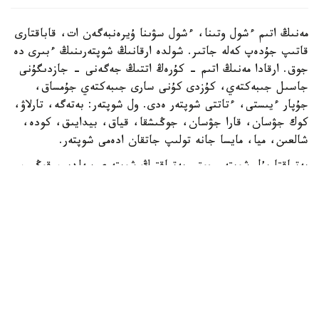
مەنىڭ اتىم ءشول وتىنا، ءشول سۋىنا ۇيرەنبەگەن ات، قاباقتارى
قاتىپ جۇدەپ كەلە جاتىر. شولدە ارقانىڭ شوپتەرىنىڭ ءبىرى دە
جوق. ارقادا مەنىڭ اتىم - كۇرەڭ اتتىڭ جەگەنى - جازدىگۇنى
جاسىل جىبەكتەي، كۇزدى كۇنى سارى جىبەكتەي جۇمساق،
جۇپار ءيىستى، ءتاتتى شوپتەر ەدى. ول شوپتەر: بەتەگە، تارلاۋ،
كوك جۋسان، قارا جۋسان، جوڭىشقا، قياق، بيدايىق، كودە،
شالعىن، ميا، مايسا جانە تولىپ جاتقان ادەمى شوپتەر.
بەتپاقتا بۇل شوپتەر جوق. بەتپاقتىڭ شوپتەرى سەلدىر، قوڭىر،
سۇر، قۋارعان، سوياۋلانعان قاتتى، قوڭىرسۇر وسىمدىك. ول
شوپتەر: سوياۋ جۋسان، قارا قوڭىر جۋسان، يزەن، ەبەلەك.
راس، كوكپەك پەن جۋسان ارقادا دا بار. بەتپاقتا دا بار.
ارقانىڭ سۋى كوبىنەسە تۇشى، ءتاتتى، تۇنىق سۋ جانە ونداي
سۋلار كوپ. ۇلكەن شالقار ايدىن كولدەر، ۇزىن اققان وزەندەر،
تاۋدان، ادىردان سىلدىراپ اققان كۇمىس سۋلى بۇلاقتار، كوك
شالعىندى، ءمولدىر سۋلى تومارلار ءتاتتى سۋىق سۋلى قۇدىقتار
ارقانىڭ جان- جانۋارلارىنىڭ سۇيگەن، ۇيرەنگەن سۋسىنى.