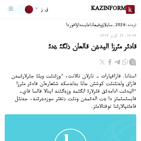
KAZINFORM
ق ز
ترەند:
2026-سايلاۋ
وقيعا
تاعايىنداۋ
اقوردا
16:34, 31 ناۋرىز 2014
قادئر مئرزا اليدةن قالعان ذلگئ ةدئ
استانا. قازاقپارات - تارلان تالانت، ءوزئنئث ويلئ جئرلارئمةن
قازاق ولةثئنئث كوشئن جاثا بةلةسكة شئعارعان قادئر مئرزا
ءاليدئث ادامدئق قئرلارئ اثگئمة وزةگئنة اينالا قالسا قاي-
قايسئسئمئز دا ةث الدئمةن ونئث ذتقئر سوزدةرئنة، جةثئل
قاعئتپالارئنا توقتالامئز.