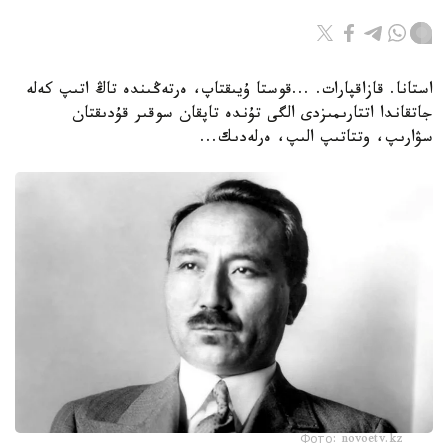
استانا. قازاقپارات. ...قوستا ۇيىقتاپ، ەرتەڭىندە تاڭ اتىپ كەلە
جاتقاندا اتتارىمىزدى الگى تۇندە تاپقان سوقىر قۇدىقتان
سۋارىپ، وتتاتىپ الىپ، ەرلەدىك...
Фото: novoetv.kz