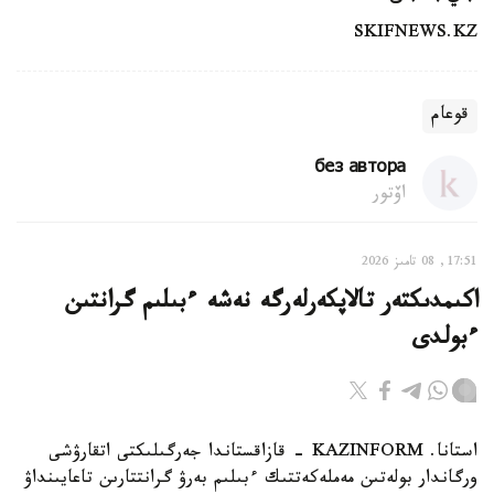
SKIFNEWS.KZ
قوعام
без автора
اۆتور
17:51, 08 تامىز 2026
اكىمدىكتەر تالاپكەرلەرگە نەشە ءبىلىم گرانتىن
ءبولدى
استانا. KAZINFORM - قازاقستاندا جەرگىلىكتى اتقارۋشى
ورگاندار بولەتىن مەملەكەتتىك ءبىلىم بەرۋ گرانتتارىن تاعايىنداۋ