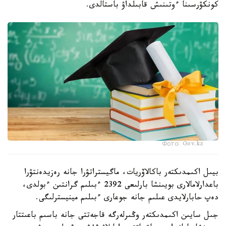
كونكۋرسىنا ءوتىنىش قابىلداۋ باستالدى.
Фото: Gov.kz
بيىل اكىمدىكتەر باكالاۆريات، ماگيستراتۋرا جانە رەزيدەنتۋرا
باعدارلامالارى بويىنشا بارلىعى 2392 ءبىلىم گرانتىن ءبولدى،
دەپ حابارلايدى عىلىم جانە جوعارى ءبىلىم مينيسترلىگى.
جىل سايىن اكىمدىكتەر وڭىرلەرگە قاجەتتى جانە باسىم باعىتتار