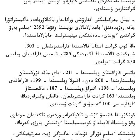
بويىنشا مامانداردى ماقساتتى دايارلاۋ ءۇشىن ءبىلىم بەرۋ
گرانتتارىن ۇسىنادى.
- بيىل جەرگىلىكتى اتقارۋشى ورگاندار باكالاۆريات، ماگيستراتۋرا
جانە رەزيدەنتۋرا باعدارلامالارى بويىنشا وقۋعا 2392 ءبىلىم بەرۋ
گرانتىن ءبولدى،-دەلىنگەن مينيسترلىك حابارلاماسىندا.
ەڭ كوپ گرانت استانا قالاسىندا قاراستىرىلعان - 303.
شىمكەنت قالاسىنىڭ اكىمدىگى 285، شىعىس قازاقستان وبلىسى
270 گرانت ءبولدى.
باتىس قازاقستان وبلىسىندا – 211، اباي جانە تۇركىستان
وبلىستارىندا – 200 دەن، اقمولا وبلىسىندا – 199، قاراعاندى
وبلىسىندا – 198، اتىراۋ وبلىسىندا – 187، ماڭعىستاۋ
وبلىسىندا 163 گرانت قاراستىرىلعان. قالعان وڭىرلەردىڭ
ءارقايسىسى 100 گە جۋىق گرانت ۇسىندى.
كونكۋرسقا قاتىسۋ ءۇشىن تالاپكەرلەر وزدەرى تاڭداعان جوعارى
وقۋ ورنىنىڭ قابىلداۋ كوميسسياسىنا ءوتىنىش بەرۋى كەرەك.
وتىنىشكە ءبىلىم تۋرالى قۇجات، نەگىزگى ۇبت سەرتيفيكاتى،