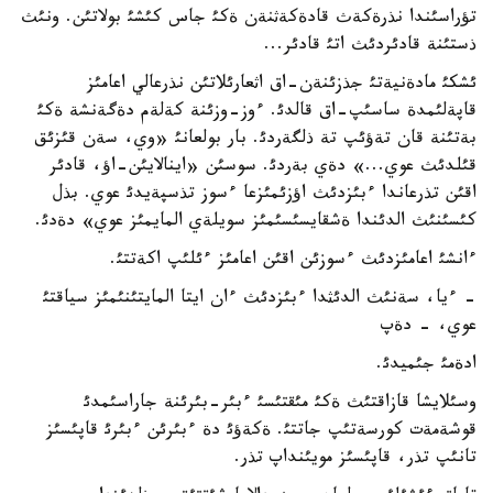
تؤراسئندا نذرةكةث قادةكةثنةن ةكئ جاس كئشئ بولاتئن. ونئث
ذستئنة قادئردئث اتئ قادئر...
ئشكئ مادةنيةتئ جذزئنةن-اق اثعارئلاتئن نذرعالي اعامئز
قاپةلئمدة ساسئپ-اق قالدئ. ءوز-وزئنة كةلةم دةگةنشة ةكئ
بةتئنة قان تةؤئپ تة ذلگةردئ. بار بولعانئ «وي، سةن قئزئق
قئلدئث عوي...» دةي بةردئ. سوسئن «اينالايئن-اؤ، قادئر
اقئن تذرعاندا ءبئزدئث اؤزئمئزعا ءسوز تذسپةيدئ عوي. بذل
كئسئنئث الدئندا ةشقايسئسئمئز سويلةي المايمئز عوي» دةدئ.
ءانشئ اعامئزدئث ءسوزئن اقئن اعامئز ءئلئپ اكةتتئ.
- ءيا، سةنئث الدئثدا ءبئزدئث ءان ايتا المايتئنئمئز سياقتئ
عوي، - دةپ
ادةمئ جئميدئ.
وسئلايشا قازاقتئث ةكئ مئقتئسئ ءبئر-بئرئنة جاراسئمدئ
قوشةمةت كورسةتئپ جاتتئ. ةكةؤئ دة ءبئرئن ءبئرئ قاپئسئز
تانئپ تذر، قاپئسئز مويئنداپ تذر.