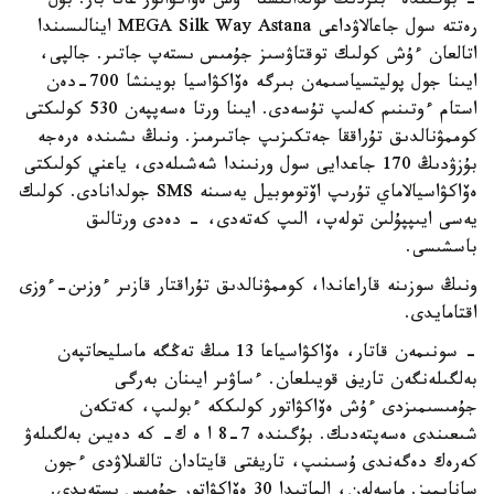
- بۇگىندە ءبىزدىڭ قولدانىستا ءۇش ەۆاكۋاتور عانا بار. بۇل
رەتتە سول جاعالاۋداعى MEGA Silk Way Astana اينالىسىندا
اتالعان ءۇش كولىك توقتاۋسىز جۇمىس ىستەپ جاتىر. جالپى،
ايىنا جول پوليتسياسىمەن بىرگە ەۆاكۋاسيا بويىنشا 700-دەن
استام ءوتىنىم كەلىپ تۇسەدى. ايىنا ورتا ەسەپپەن 530 كولىكتى
كوممۋنالدىق تۇراققا جەتكىزىپ جاتىرمىز. ونىڭ ىشىندە ەرەجە
بۇزۋدىڭ 170 جاعدايى سول ورنىندا شەشىلەدى، ياعني كولىكتى
ەۆاكۋاسيالاماي تۇرىپ اۆتوموبيل يەسىنە SMS جولدانادى. كولىك
يەسى ايىپپۇلىن تولەپ، الىپ كەتەدى، - دەدى ورتالىق
باسشىسى.
ونىڭ سوزىنە قاراعاندا، كوممۋنالدىق تۇراقتار قازىر ءوزىن-ءوزى
اقتامايدى.
- سونىمەن قاتار، ەۆاكۋاسياعا 13 مىڭ تەڭگە ماسليحاتپەن
بەلگىلەنگەن تاريف قويىلعان. ءساۋىر ايىنان بەرگى
جۇمىسىمىزدى ءۇش ەۆاكۋاتور كولىككە ءبولىپ، كەتكەن
شىعىندى ەسەپتەدىك. بۇگىندە 7-8 ا ە ك- كە دەيىن بەلگىلەۋ
كەرەك دەگەندى ۇسىنىپ، تاريفتى قايتادان تالقىلاۋدى ءجون
سانايمىز. ماسەلەن، الماتىدا 30 ەۆاكۋاتور جۇمىس ىستەيدى.