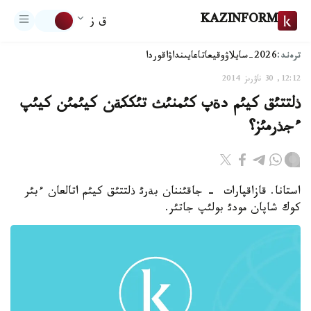
KAZINFORM
ق ز
ترەند:
2026-سايلاۋ
وقيعا
تاعايىنداۋ
اقوردا
12:12, 30 ناۋرىز 2014
ذلتتئق كيئم دةپ كئمنئث تئككةن كيئمئن كيئپ
ءجذرمئز؟
استانا. قازاقپارات - جاقئننان بةرئ ذلتتئق كيئم اتالعان ءبئر
كوك شاپان مودئ بولئپ جاتئر.