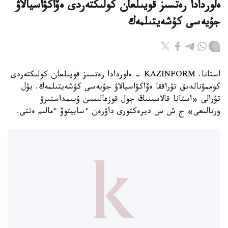
ەلوردادا رەتسىز قويىلعان كولىكتەردى ەۆاكۋاسيالاۋ
جۇيەسى كۇشەيتىلمەك
استانا. KAZINFORM - ەلوردادا رەتسىز قويىلعان كولىكتەردى
كوممۋنالدىق تۇراققا ەۆاكۋاسيالاۋ جۇيەسى كۇشەيتىلمەك. بۇل
تۋرالى «استانا قالاسىنىڭ جول قوزعالىسىن ۇيىمداستىرۋ
ورتالىعى» ج ش س ديرەكتورى داۋرەن ءسابيتوۆ ءمالىم ەتتى.