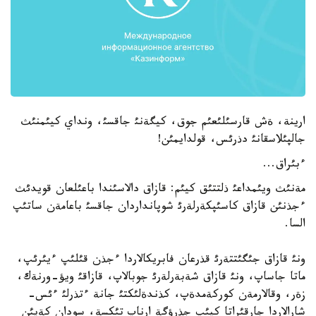
ارينة، ةش قارسئلئعئم جوق، كيگةنئ جاقسئ، ونداي كيئمنئث
جالپئلاسقانئ دذرئس، قولدايمئن!
ءبئراق...
مةنئث ويئمداعئ ذلتتئق كيئم: قازاق دالاسئندا باعئلعان قويدئث
ءجذنئن قازاق كاسئپكةرلةرئ شوپانداردان جاقسئ باعامةن ساتئپ
السا.
ونئ قازاق جئگئتتةرئ قذرعان فابريكالاردا ءجذن قئلئپ ءيئرئپ،
ماتا جاساپ، ونئ قازاق شةبةرلةرئ جوبالاپ، قازاقئ ويؤ-ورنةك،
زةر، وقالارمةن كوركةمدةپ، كذندةلئكتئ جانة ءتذرلئ ءئس-
شارالاردا جارقئراتا كيئپ جذرؤگة ارناپ تئكسة، سودان كةيئن