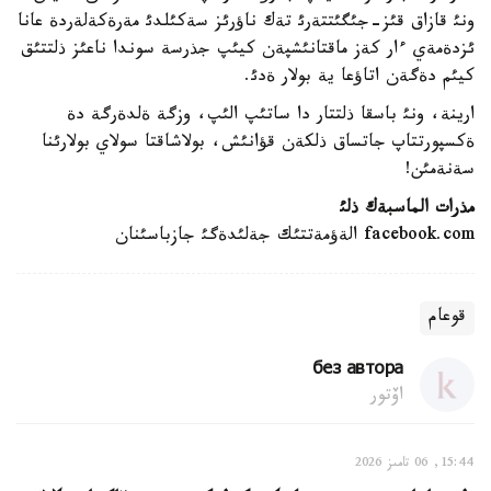
ونئ قازاق قئز-جئگئتتةرئ تةك ناؤرئز سةكئلدئ مةرةكةلةردة عانا
ئزدةمةي ءار كةز ماقتانئشپةن كيئپ جذرسة سوندا ناعئز ذلتتئق
كيئم دةگةن اتاؤعا ية بولار ةدئ.
ارينة، ونئ باسقا ذلتتار دا ساتئپ الئپ، وزگة ةلدةرگة دة
ةكسپورتتاپ جاتساق ذلكةن قؤانئش، بولاشاقتا سولاي بولارئنا
سةنةمئن!
مذرات الماسبةك
ذلئ
facebook.com الةؤمةتتئك جةلئدةگئ جازباسئنان
قوعام
без автора
اۆتور
15:44, 06 تامىز 2026