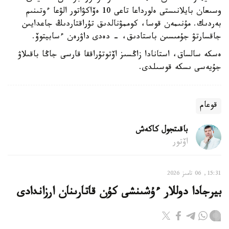
وسىعان بايلانىستى ەلورداعا تاعى 10 ەۆاكۋاتور الۋعا ءوتىنىم
بەردىك. مۇنىمەن قوسا، كوممۋنالدىق تۇراقتاردىڭ جاعدايىن
جاقسارتۋ جۇمىسىن باستادىق، - دەدى داۋرەن ءسابيتوۆ.
ەسكە سالساق، استانادا زاڭسىز اۆتوتۇراققا قارسى جاڭا باقىلاۋ
جۇيەسى ىسكە قوسىلدى.
قوعام
باقىتجول كاكەش
اۆتور
15:31, 06 تامىز 2026
بيرجادا دوللار ءۇشىنشى كۇن قاتارىنان ارزاندادى