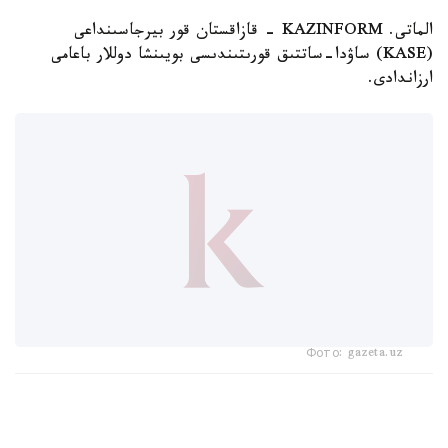
الماتى. KAZINFORM - قازاقستان قور بيرجاسىنداعى
(KASE) ساۋدا-ساتتىق قورىتىندىسى بويىنشا دوللار باعامى
ارزاندادى.
Фото: gazeta.uz
كۇندىزگى ساۋدا-ساتتىق قورىتىندىسى بويىنشا دوللاردىڭ ورتاشا
باعامى 2,16 تەڭگەگە ءتۇسىپ، 467,48 تەڭگە بولدى. ۇلتتىق