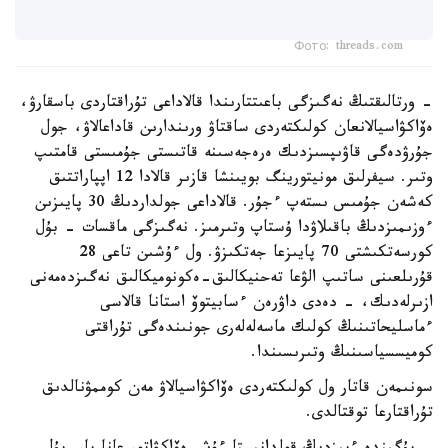
Фото: threads.com
- ورتالىقتىڭ نەگىزگى باعىتتارىندا قالاداعى تۇراقتاردى باسقارۋ،
ەۆاكۋاسيالانعان كولىكتەردى ساقتاۋ ورىندارىن قاداعالاۋ، جول
جۇرۋدەگى قاۋىپسىزدىك ەرەجەسىنە قاتىستى جۇمىستى قامتىپ
وتىر. سيفرلىق مونيتورينگ بويىنشا قازىر قالادا 12 اپپاراتتىق
كەشەن جۇمىس ىستەپ ءجۇر. قالاداعى جولداردىڭ 30 پايىزىن
ءوزىمىزدىڭ باقىلاۋدا ۇستاپ وتىرمىز. نەگىزگى ماقسات - بۇل
كورسەتكىشتى 70 پايىزعا جەتكىزۋ. ول ءۇشىن تاعى 28
قۇرىلعىنى ساتىپ الۋعا تەحنيكالىق-ەكونوميكالىق نەگىزدەمەنى
ازىرلەدىك، - دەدى داۋرەن ءسابيتوۆ استانا قالاسى
ءماسليحاتىنىڭ كولىك ماسەلەلەرى جونىندەگى تۇراقتى
كوميسسياسىنىڭ وتىرىسىندا.
سونىمەن قاتار ول كولىكتەردى ەۆاكۋاسيالاۋ مەن كوممۋنالدىق
تۇراقتارعا توقتالدى.