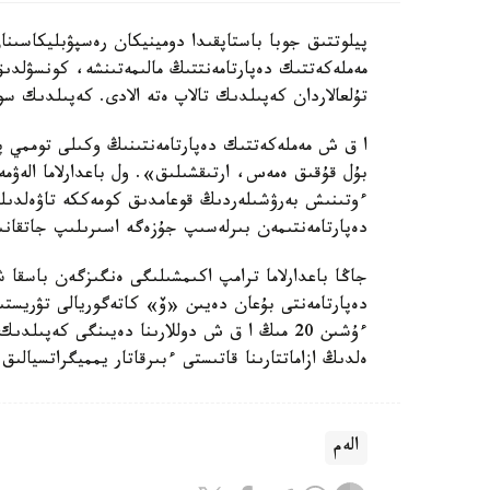
پيلوتتىق جوبا باستاپقىدا دومينيكان رەسپۋبليكاسىن
مەملەكەتتىك دەپارتامەنتتىڭ مالىمەتىنشە، كونسۋلد
تۇلعالاردان كەپىلدىك تالاپ ەتە الادى. كەپىلدىك سو
ا ق ش مەملەكەتتىك دەپارتامەنتىنىڭ وكىلى توممي پي
بۇل قۇقىق ەمەس، ارتىقشىلىق». ول باعدارلاما الەۋمە
ءوتىنىش بەرۋشىلەردىڭ قوعامدىق كومەككە تاۋەلدىلىگ
دەپارتامەنتىمەن بىرلەسىپ جۇزەگە اسىرىلىپ جاتقان
جاڭا باعدارلاما ترامپ اكىمشىلىگى ەنگىزگەن باسقا 
دەپارتامەنتى بۇعان دەيىن «ۆ» كاتەگوريالى تۋريستى
ەلدىڭ ازاماتتارىنا قاتىستى ءبىرقاتار يمميگراتسيالىق
الەم