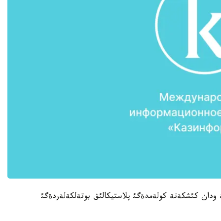
تؤ ءذشئن قالا بيلئگئ 600 م ل جانة ودان كئشكةنة كولةمدةگئ پلاستيكالئق بوتةلكةلةردةگئ