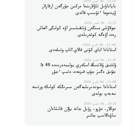
13:24, 06 تامىز 2026
باياناۋىل تاۋلارىندا ەركىن جۇرگەن ارقارلار
ۆيدەوعا ءتۇسىپ قالدى
12:25, 06 تامىز 2026
جولاۋشى مىنگەن ۇشقىشسىز اۋە كولىگى العاش
رەت اۋەگە كوتەرىلدى
11:40, 06 تامىز 2026
استانادا اباي كۇنى قالاي اتاپ وتىلەدى
11:25, 06 تامىز 2026
ۇلتتىق ۇلاننىڭ اسكەري بولىمدەرىندە 40 قا
جۋىق ەگىز جۇپ قىزمەت ەتىپ ءجۇر
11:08, 06 تامىز 2026
استانادا سوندىرىلمەگەن سىرىڭكە كولىك ورتىنە
سەبەپ بولدى
10:23, 06 تامىز 2026
دوللار، ەۋرو، رۋبل جانە يۋان قانشادان
ساۋدالانىپ جاتىر