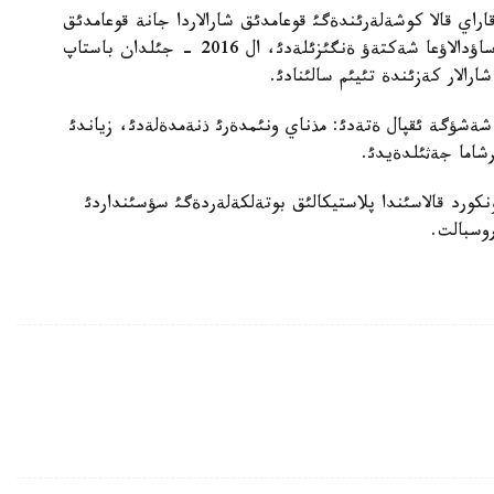
راي قالا كوشةلةرئندةگئ قوعامدئق شارالاردا جانة قوعامدئق
ورئنداردا شاعئن پلاستيكالئق ئدئستاعئ سؤسئنداردئ ساؤدالاؤعا شةكتةؤ ةنگئزئلةدئ، ال 2016 - جئلدان باستاپ
ارالار كةزئندة تئيئم سالئنادئ.
شةشؤگة ئقپال ةتةدئ: مذناي ونئمدةرئ ذنةمدةلةدئ، زياندئ
شاما جةثئلدةيدئ.
ةتستةگئ كونكورد قالاسئندا پلاستيكالئق بوتةلكةلةردةگئ سؤسئنداردئ
روسبالت.