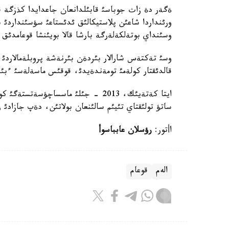
ةگةر دة زاث جوباسئ قابئلدانعان جاعدايدا كذزگة قا
وسئنداي بوتةلكةلةرگة بارشا قالا بويئنشا قوعامدئق ش
وسئ تةكتةس شارالار بئردةن بئرنةشة پروبلةمالاردئ 
قالدئقتار كولةمئ تومةندةيدئ، قوقئس ماسةلةسئ ءبئر
ايتا كةتةيئك، 2013 - جئلئ ماسساچؤس
ساتؤ تولئقتاي تئيئم سالئنعان بولاتئن، دةپ جازادئ 
اأتور:
رؤسلان عابباسوأ
الەم
قوعام