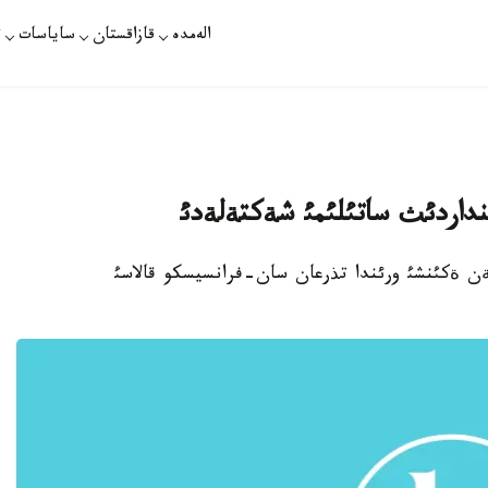
الەمدە
قازاقستان
ساياسات
ت
نداردئث ساتئلئمئ شةكتةلةدئ
ن ةكئنشئ ورئندا تذرعان سان-فرانسيسكو قالاسئ