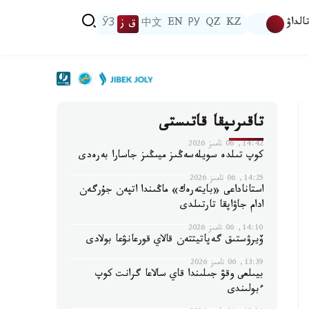
الداۋ
KZ
QZ
РУ
EN
中文
ق ز
ЎЗ
تاقىرىپقا قاتىستى
14:42, 06 تامىز 2026
كوپ تىلدە سويلەسەڭىز ميىڭىز جاسارا بەرەدى
14:25, 06 تامىز 2026
استاناداعى «بايتەرەك» ماڭىندا اتپەن جۇرگەن
ادام جاۋاپقا تارتىلدى
14:10, 06 تامىز 2026
ۆيرۋستىق گەپاتيتتەن قالاي قورعانۋعا بولادى
13:39, 06 تامىز 2026
بيىلعى وقۋ جىلىندا قاي سالاعا گرانت كوپ
ءبولىندى