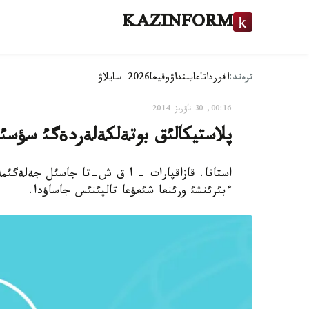
KAZINFORM
ترەند:
اقوردا
تاعايىنداۋ
وقيعا
2026-سايلاۋ
00:16, 30 ناۋرىز 2014
پلاستيكالئق بوتةلكةلةردةگئ سؤسئ
استانا. قازاقپارات - ا ق ش-تا جاسئل جةلةگئمة
ءبئرئنشئ ورئنعا شئعؤعا تالپئنئس جاساؤدا.