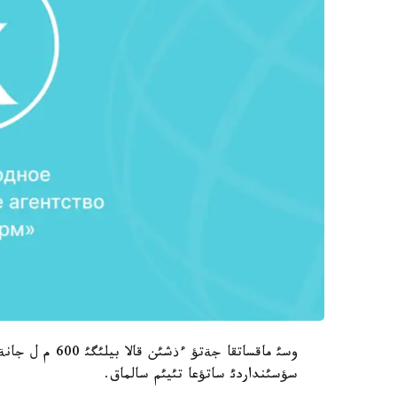
وسئ ماقساتقا جة
سؤسئنداردئ ساتؤعا تئيئم سالماق.