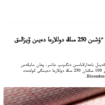
ا ق ش كەيبىر ءوتىنىش بەرۋشىلەر ءۇشىن 250 مىڭ دوللارعا دەيىن ۆيزالىق
ا ۆيزالىق كەپىل باعدارلاماسىن ەنگىزىپ جاتىر، وعان سايكەس
يمميگراتسيالىق ۆيزاعا كەيبىر ءوتىنىش بەرۋشىلەر 100 مىڭنان 250 مىڭ دوللارعا دەيىنگى كولەمدە