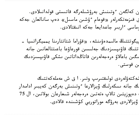
ان كەلگەن ءوتىنىش بەرۋشىلەرگە قاتىستى قولدانىلادى.
ىق قىزمەتكەرلەر «قوعام ءۇشىن ماسىل» دەپ سانالعان جەكە
ماسى ءاربىر جاعدايعا جەكە انىقتالادى.
گوتتتىڭ مالىمدەۋىنشە، «قۇراما شتاتتارىنا يمميگراتسيا -
تتىك قاۋىپسىزدىك جەلىسىن قورعاۋعا باعىتتالعانىن جانە
ىن باعالاۋ ەرەجەلەرىن قاتاڭداتاتىن ىشكى قاۋىپسىزدىك
ىن قوستى.
شەكتەۋلەردى تولىقتىرىپ وتىر. ا ق ش مەملەكەتتىك
ك جانە ىسكەرلىك ۆيزالارعا ءوتىنىش بەرگەن كەيبىر ادامدار
ءۇشىن 20 مىڭ ا ق ش دوللارىنا دەيىنگى كەپىلدىك دەپوزيتىن تالاپ ەتەتىن ەرەجەلەر شىعارعان بولاتىن، ال 75
 ۆيزالاردى بەرۋگە موراتوريي كۇشىندە قالادى.