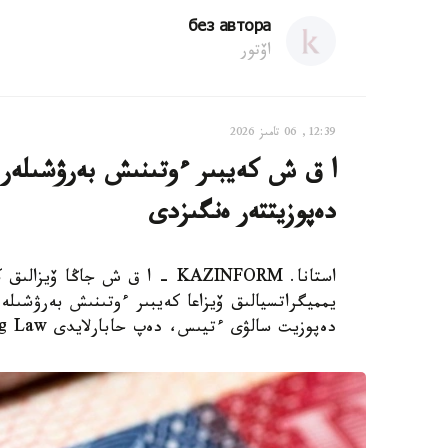
без автора
اۆتور
12:39, 06 تامىز 2026
دەپوزيتتەر ەنگىزدى
استانا. KAZINFORM – ا ق ش جاڭ
دەپوزيت سالۋى ءتيىس، دەپ حابارلايدى Bloomberg Law.