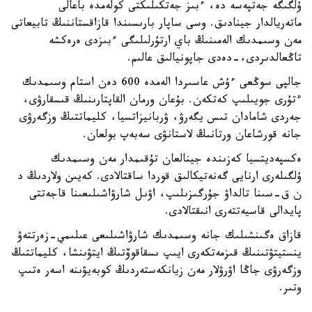
ۇلگىگە جەتپەسە دە، ءبىز جەتكىلىكتى كولەمدە باعالى
ماتەريالدار جينادىق. وسى ساپار بارىسىندا قازاقستاننىڭ تابيعاتى
مەن وسىمدىك الەمىنىڭ باي ارتۇرلىلىگى ءبىزدى ەرەكشە
تاڭعالدىردى،-دەدى جاپونيالىق عالىم.
جالپى سوڭعى ءۇش عاسىردا الەمدە 600 دەن استام وسىمدىك
ءتۇرى جويىلىپ كەتكەن. بۇعان ورمان القاپتارىنىڭ قىسقارۋى،
جەردى شامادان تىس يگەرۋ، ۋربانيزاتسيا، كليماتتىڭ وزگەرۋى
جانە قورشاعان ورتانىڭ لاستانۋى سەبەپ بولعان.
ەكسپەديتسيا كەزىندە جينالعان تۇقىمدار مەن وسىمدىك
ۇلگىلەرى ارنايى گەنەتيكالىق قوردا ساقتالادى. كەيىن ولاردىڭ د
ن ق-سىنا تالداۋ جۇرگىزىلىپ، اۋىل شارۋاشىلىعىنا قاجەتتى
پايدالى قاسيەتتەرى انىقتالادى.
قازاق ەگىنشىلىك جانە وسىمدىك شارۋاشىلىعى عىلىمي-زەرتتەۋ
ينستيتۋتىنىڭ قىزمەتكەرى ايىپ ىسقاقوۆتىڭ ايتۋىنشا، كليماتتىڭ
وزگەرۋى جاڭا اۋرۋلار مەن زيانكەستەردىڭ كوبەيۋىنە اسەر ەتىپ
وتىر.