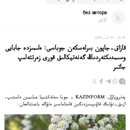
без автора
اۆتور
13:41, 07 تامىز 2026
قازاق-جاپون بىرلەسكەن جوباسى: ەلىمىزدە جابايى
وسىمدىكتەردىڭ گەنەتيكالىق قورى زەرتتەلىپ
جاتىر
پەتروپاۆل. KAZINFORM - جوبا سەلەكتسيا عىلىمىن دامىتىپ،
ازىق-تۇلىك قاۋىپسىزدىگىن قامتاماسىز ەتۋگە باعىتتالعان.