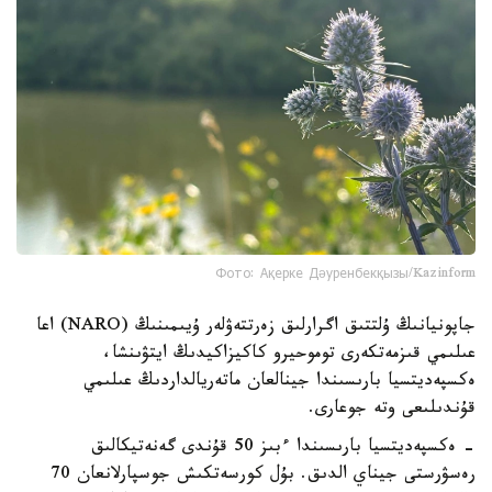
Фото: Ақерке Дәуренбекқызы/Kazinform
جاپونيانىڭ ۇلتتىق اگرارلىق زەرتتەۋلەر ۇيىمىنىڭ (NARO) اعا
عىلىمي قىزمەتكەرى توموحيرو كاكيزاكيدىڭ ايتۋىنشا،
ەكسپەديتسيا بارىسىندا جينالعان ماتەريالداردىڭ عىلىمي
قۇندىلىعى وتە جوعارى.
- ەكسپەديتسيا بارىسىندا ءبىز 50 قۇندى گەنەتيكالىق
رەسۋرستى جيناي الدىق. بۇل كورسەتكىش جوسپارلانعان 70