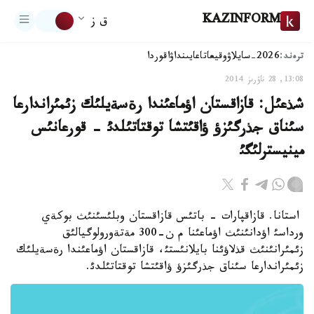
KAZINFORM
ق ز
ترەند:
2026-سايلاۋ
وقيعا
تاعايىنداۋ
اقوردا
13:08, 28 ناۋرىز 2014
شذعئل: قازاقستان اؤماعئندا رةسةيلئك زئمئراندارعا
سئناق جذرگئزؤ ؤاقئتشا توقتاتئلدئ - قورعانئس
مينيسترلئگئ
استانا. قازاقپارات - باتئس قازاقستان وبلئسئنئث بوكةي
ورداسئ اؤدانئنئث اؤماعئنا م ن-300 مةتةورولوگيالئق
زئمئرانئنئث قذلاؤئنا بايلانئستئ، قازاقستان اؤماعئندا رةسةيلئك
زئمئراندارعا سئناق جذرگئزؤ ؤاقئتشا توقتاتئلدئ.