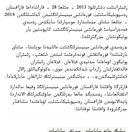
زئمئراننئث ذشئرئلؤئ 2013 - جئلعئ 28 - قاراشاداعئ قازاقستان
رةسپؤبليكاسئنئث قورعانئس مينيسترلئگئمةن كةلئسئلگةن 2014
- جئلعئ سئناق جذمئستارئ جوسپارئنا سايكةس رةسةي
فةدةراسياسئ قورعانئس مينيسترلئگئنئث كاپؤستين يار
پوليگونئنان جذرگئزئلدئ.
«رةسةي قورعانئس مينيسترلئگئنئث مالئمةتئ بويئنشا، سئناق
بارئسئندا قوزعالتقئش قوندئرعئسئ ئستةن شئعئپ، زئمئران
پوليگون اؤماعئنا جةتپةي قذلاعان. قذلاعان زئمئران
قالدئقتارئنان زارداپ شةككةندةر جوق، ةكولوگيالئق زالال
كةلتئرئلمةگةن»، - دةلئنگةن مينيسترلئك تاراتقان حابارلامادا.
قازئرگئ ؤاقئتتا قازاقستان قورعانئس مينيسترلئگئ وقيعا سالدارئ
انئقتالعانشا، رةسةيگة جالعا بةرئلگةن جاؤئنگةرلئك الاثداردئ
پايدالانؤمةن قازاقستان رةسپؤبليكاسئنئث اؤماعئندا سئناقتار
جذرگئزؤدئ ؤاقئتشا توقتاتتئ.
بيلىك جانە ساياسات
سىرتقى ساياسات