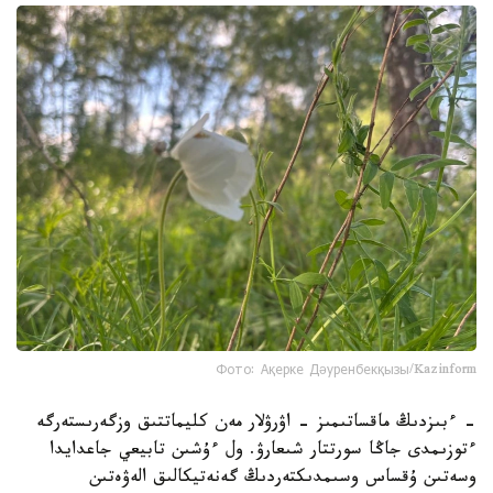
Фото: Ақерке Дәуренбекқызы/Kazinform
- ءبىزدىڭ ماقساتىمىز - اۋرۋلار مەن كليماتتىق وزگەرىستەرگە
ءتوزىمدى جاڭا سورتتار شىعارۋ. ول ءۇشىن تابيعي جاعدايدا
وسەتىن ۇقساس وسىمدىكتەردىڭ گەنەتيكالىق الەۋەتىن