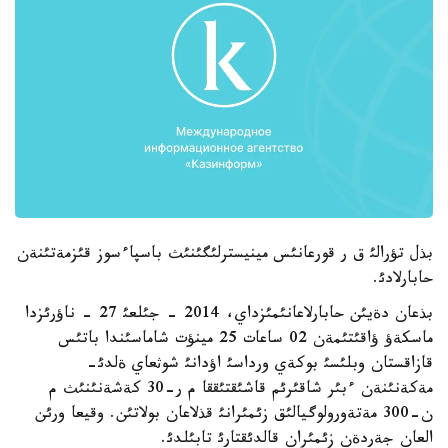
بذل تؤرالئ ق ر قورعانئس مينيسترلئگئنئث باسپاءسوز قئزمةتئنةن
حابارلادئ.
بذعان دةيئن حابارلاعانئمئزداي، 2014 - جئلعئ 27 - ناؤرئزدا
ماسكةؤ ؤاقئتئمةن 02 ساعات 25 مينؤت شاماسئندا باتئس
قازاقستان وبلئسئ بوكةي ورداسئ اؤدانئ شوثعاي ةلدئ-
مةكةنئنةن ءبئر شاقئرئم قاشئقتئققا م ر-30 كةشةنئنئث م
ن-300 مةتةورولوگيالئق زئمئرانئ قذلاعان بولاتئن. وقيعا ورئن
العان جةردةن زئمئران قالدئقتارئ تابئلدئ.