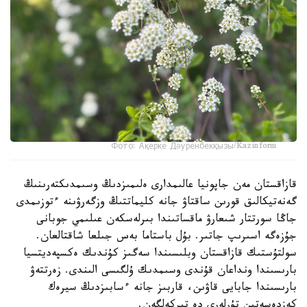
Фото: Ақерке Дәуренбекқызы/Kazinform
قازاقستان مەن جاپونيا عالىمدارى ەلىمىزدىڭ وسىمدىكتەرىنىڭ
گەنەتيكالىق قورىن ساقتاۋ جانە كليماتتىڭ وزگەرۋىنە ءتوزىمدى
جاڭا سورتتار شىعارۋ ماقساتىندا بىرلەسكەن عىلىمي جوبانى
جۇزەگە اسىرىپ جاتىر. بۇل باستاما بەس جىلعا شاقتالعان.
سولتۇستىك قازاقستان وبلىسىندا سەگىز كۇندىك ەكسپەديتسيا
بارىسىندا ونداعان قۇندى وسىمدىك ۇلگىسى الىندى. زەرتتەۋ
بارىسىندا جابايى قاۋىن، قاربىز جانە ءسابىزدىڭ سيرەك
كەزدەسەتىن تۇرلەرى دە تىركەلگەن.