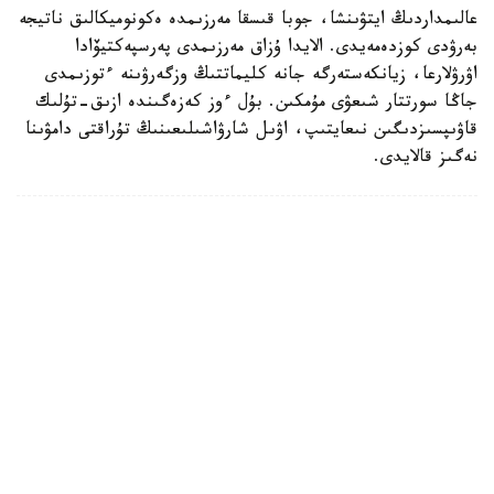
عالىمداردىڭ ايتۋىنشا، جوبا قىسقا مەرزىمدە ەكونوميكالىق ناتيجە
بەرۋدى كوزدەمەيدى. الايدا ۇزاق مەرزىمدى پەرسپەكتيۆادا
اۋرۋلارعا، زيانكەستەرگە جانە كليماتتىڭ وزگەرۋىنە ءتوزىمدى
جاڭا سورتتار شىعۋى مۇمكىن. بۇل ءوز كەزەگىندە ازىق-تۇلىك
قاۋىپسىزدىگىن نىعايتىپ، اۋىل شارۋاشىلىعىنىڭ تۇراقتى دامۋىنا
نەگىز قالايدى.
سىرتقى ساياسات
قوعام
ريزابەك نۇسىپبەك ۇلى
اۆتور
11:06, 07 تامىز 2026
قازاقستاندىق مەكتەپ ديرەكتورلارى قىتايدىڭ
ءبىلىم جۇيەسىندەگى جاساندى ينتەللەكت