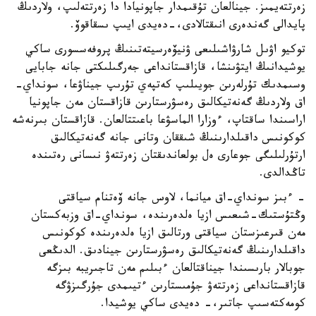
زەرتتەيمىز. جينالعان تۇقىمدار جاپونيادا دا زەرتتەلىپ، ولاردىڭ
پايدالى گەندەرى انىقتالادى،-دەيدى ايىپ ىسقاقوۆ.
توكيو اۋىل شارۋاشىلىعى ۋنيۆەرسيتەتىنىڭ پروفەسسورى ساكي
يوشيدانىڭ ايتۋىنشا، قازاقستانداعى جەرگىلىكتى جانە جابايى
وسىمدىك تۇرلەرىن جويىلىپ كەتپەي تۇرىپ جيناۋعا، سونداي-
اق ولاردىڭ گەنەتيكالىق رەسۋرستارىن قازاقستان مەن جاپونيا
اراسىندا ساقتاپ، ءوزارا الماسۋعا باعىتتالعان. قازاقستان بىرنەشە
كوكونىس داقىلدارىنىڭ شىققان وتانى جانە گەنەتيكالىق
ارتۇرلىلىگى جوعارى ەل بولعاندىقتان زەرتتەۋ نىسانى رەتىندە
تاڭدالدى.
- ءبىز سونداي-اق ميانما، لاوس جانە ۆەتنام سياقتى
وڭتۇستىك-شىعىس ازيا ەلدەرىندە، سونداي-اق وزبەكستان
مەن قىرعىزستان سياقتى ورتالىق ازيا ەلدەرىندە كوكونىس
داقىلدارىنىڭ گەنەتيكالىق رەسۋرستارىن جينادىق. الدىڭعى
جوبالار بارىسىندا جيناقتالعان ءبىلىم مەن تاجىريبە بىزگە
قازاقستانداعى زەرتتەۋ جۇمىستارىن ءتيىمدى جۇرگىزۋگە
كومەكتەسىپ جاتىر،- دەيدى ساكي يوشيدا.