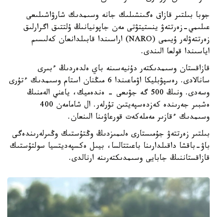
جوبا بىلتىر قازاق ەگىنشىلىك جانە وسىمدىك شارۋاشىلىعى
عىلىمي-زەرتتەۋ ينستيتۋتى مەن جاپونيانىڭ ۇلتتىق اگرارلىق
زەرتتەۋلەر ۇيىمى (NARO) اراسىندا قابىلدانعان كەلىسىم
اياسىندا قولعا الىندى.
قازاقستان وسىمدىكتەر دۇنيەسىنە باي ەلدەردىڭ ءبىرى
سانالادى. رەسپۋبليكا اۋماعىندا 6 مىڭنان استام وسىمدىك ءتۇرى
وسەدى. ونىڭ 500 گە جۋىعى - ەندەميك، ياعني الەمنىڭ
ەشبىر جەرىندە كەزدەسپەيتىن تۇرلەر. ال شامامەن 400
وسىمدىك ءقازىر مەملەكەت قورعاۋىنا الىنعان.
بىلتىر زەرتتەۋ جۇمىستارى ەلىمىزدىڭ وڭتۇستىك وڭىرلەرىندەگى
باۋ-باقشا داقىلدارىنا باعىتتالسا، بيىل ەكسپەديتسيا سولتۇستىك
قازاقستاننىڭ جابايى وسىمدىكتەرىنە ارنالدى.