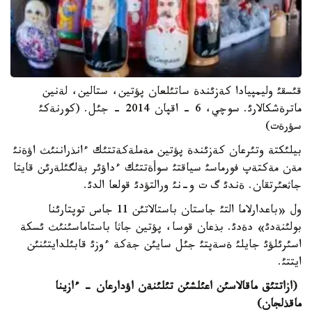
قئسقئ وليمپيادا كةزئندة ساتئلعان پؤتين، ستالين، لةنين
ماترةشكالارئ. سوچي، 6 - اقپان 2014 - جئل. (كورنةكئ
سؤرةت)
بيلئكتة وتئرعان كةزئندة پؤتين مةملةكةتتئك ءانذراننئث اؤةنئ
مةن مةكتةپ فورماسئ سياقتئ سوأةتتئك ءداؤئر بةلگئلةرئن قايتا
جاثعئرتقان. ةندئ گ ت و-نئ ورالتؤدئ قولعا الدئ.
ول «باعدارلاما التئ جاستان باستالاتئن 11 جاس توپتارئنا
بولئنةدئ» دةدئ. بذعان قوسا، پؤتين جاثا باستاماسئنئث ئسكة
اسئرئلؤئ جايلئ ةسةپتئ جئل سايئن جةكة ءوزئ قابئلدايتئنئن
ايتتئ.
(ازاتتئق ماقالاسئن اعئلشئن تئلئنةن اؤدارعان - ءازينا
ماقذلجان)