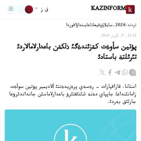
KAZINFORM
ق ز
ترەند:
2026-سايلاۋ
وقيعا
تاعايىنداۋ
اقوردا
15:12, 27 ناۋرىز 2014
پؤتين سأوةت كةزئندةگئ ذلكةن باعدارلامالاردئ
تئرئلتة باستادئ
استانا. قازاقپارات - رةسةي پرةزيدةنتئ ألاديمير پؤتين سوأةت
زامانئنداعئ جاپپاي دةنة شئنئقتئرؤ باعدارلاماسئن جانداندئرؤعا
جارلئق بةردئ.