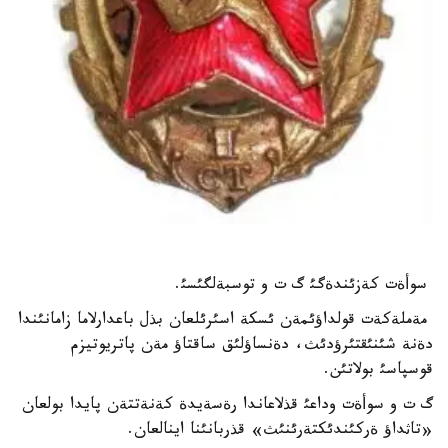
سوأةت كةزئندةگئ گ ت و توسبةلگئسئ.
مةملةكةت قولداؤئمةن ئسكة اسئرئلعان بذل باعدارلاما زامانئندا
دةنة شئنئقتئرؤدئث، دةنساؤلئق ساقتاؤ مةن پاتريوتيزم
قوسپاسئ بولاتئن.
گ ت و سوأةت وداعئ قذلاعاندا رةسةيدة كةنةتتةن پايدا بولعان
«تاثداؤ ةركئندئكتةرئنئث» قذربانئنا اينالعان.