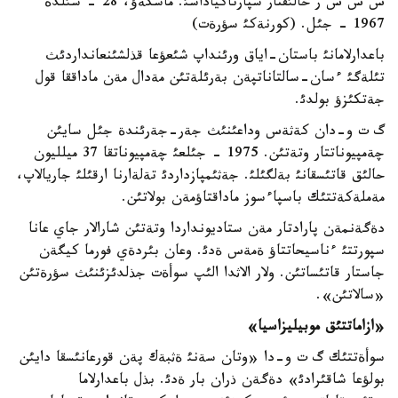
س س س ر حالئقتار سپارتاكياداسئ. ماسكةؤ، 28 - شئلدة
1967 - جئل. (كورنةكئ سؤرةت)
باعدارلامانئ باستان-اياق ورئنداپ شئعؤعا قذلشئنعانداردئث
تئلةگئ ءسان-سالتاناتپةن بةرئلةتئن مةدال مةن ماداققا قول
جةتكئزؤ بولدئ.
گ ت و-دان كةثةس وداعئنئث جةر-جةرئندة جئل سايئن
چةمپيوناتتار وتةتئن. 1975 - جئلعئ چةمپيوناتقا 37 ميلليون
حالئق قاتئسقانئ بةلگئلئ. جةثئمپازداردئ تةلةارنا ارقئلئ جاريالاپ،
مةملةكةتتئك باسپاءسوز ماداقتاؤمةن بولاتئن.
دةگةنمةن پارادتار مةن ستاديونداردا وتةتئن شارالار جاي عانا
سپورتتئ ءناسيحاتتاؤ ةمةس ةدئ. وعان بئردةي فورما كيگةن
جاستار قاتئساتئن. ولار الاثدا الئپ سوأةت جذلدئزئنئث سؤرةتئن
«سالاتئن».
«ازاماتتئق موبيليزاسيا»
سوأةتتئك گ ت و-دا «وتان سةنئ ةثبةك پةن قورعانئسقا دايئن
بولؤعا شاقئرادئ» دةگةن ذران بار ةدئ. بذل باعدارلاما