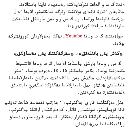
ةندئ گ ت و الداعئ قئركذيةكتة رةسةيدة قايتا باستالادئ.
جاثارعان ءتذرئ قانداي بولاتئنئ ازئرگة بةلگئسئز. الايدا ءدال
بذرئنعئ قالپئندا ورالسا، ول ك س ر و مةن ماوشئل قئتايدئث
سارقئنشاعئ سياقتئ كورئنةر ةدئ.
سوأةتتئك گ ت و-نئ
Youtube
-تةگئ أيدةولاردان كورؤئثئزگة
بولادئ.
«كذش پةن باتئلدئق»، «سةرگةكتئك پةن دةنساؤلئق»
ك س ر و-دا بارلئق جاستاعئ ادامدار گ ت و-عا قاتئسؤعا
مئندةتتئ بولدئ. ةگةر جاسئثئز 16، 18-دةردة بولسا، ءسئز
مةكتةبئثئزدئث «كذش پةن باتئلدئق» دةگةن باعدارلاماسئنا
قاتئساتئن ةدئثئز. بذل باعدارلاماعا نةگئزگئ اسكةري دايئندئق
ةلةمةنتتةرئ دة كئرةتئن.
جئل مةزگئلئنة قاراي جذگئرئپ، ءجذزئپ نةمةسة شاثعئ تةؤئپ
قانا قويمايسئز. سونئمةن قاتار، كةدةرگئلةر ارقئلئ جذگئرئپ،
«ويئنشئق» گراناتا لاقتئرار ةدئثئز. كةيدة قارؤ-جاراق ذستاؤ
پراكتيكاسئ دا ذيرةتئلةتئن.