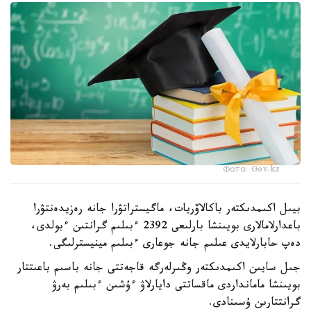
Фото: Gov.kz
بيىل اكىمدىكتەر باكالاۆريات، ماگيستراتۋرا جانە رەزيدەنتۋرا
باعدارلامالارى بويىنشا بارلىعى 2392 ءبىلىم گرانتىن ءبولدى،
دەپ حابارلايدى عىلىم جانە جوعارى ءبىلىم مينيسترلىگى.
جىل سايىن اكىمدىكتەر وڭىرلەرگە قاجەتتى جانە باسىم باعىتتار
بويىنشا مامانداردى ماقساتتى دايارلاۋ ءۇشىن ءبىلىم بەرۋ
گرانتتارىن ۇسىنادى.