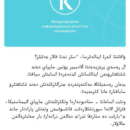
ؤاقئتتئ كةرئ اينالدئرسا، ءسئز نةنئ قالار ةدئثئز؟
ال رةسةي پرةزيدةنتئ ألاديمير پؤتين جاپپاي دةنة
شئنئقتئرؤمةن اينالئساتئن كذندةردئ اثسايتئن سياقتئ.
بذعان رةسةيلئك مةكتةپتةردة جذرگئزئلةتئن دةنة شئنئقتئرؤ
ساباقتارئ عانا كئرمةيدئ.
ونئث اثساعانئ - ستاديونداردا وتكئزئلةتئن جاپپاي گيمناستيكا،
قئزئل الاثدا سپورتشئلاردئث قاتئسؤئمةن وتةتئن پارادتار جانة
«ءبارئث دة ستارتقا تذر!» دةگةن ذراندارئ بار جةلبئرةگةن
جالاؤلار.