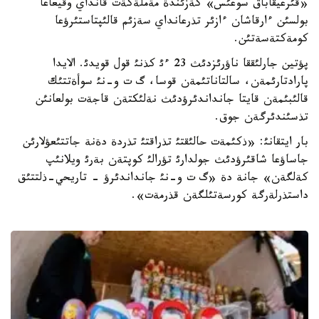
«قئرعيقاباق سوعئس» كةزئندة مةملةكةت قانداي وقيعاعا
بولسئن ءارقاشان ءازئر تذرعانداي سةزئم قالئپتاستئرؤعا
كومةكتةسةتئن.
پؤتين جارلئققا ناؤرئزدئث 23 ءئ كذنئ قول قويدئ. الايدا
پارادتارئمةن، سالتاناتئمةن قوسا، گ ت و-نئ سوأةتتئك
قالئبئمةن قايتا جانداندئرؤدئث نةلئكتةن قاجةت بولعانئن
تذسئندئرگةن جوق.
بار ايتقانئ: «ذكئمةت حالئقتئ تذراقتئ تذردة دةنة جاتتئعؤلارئن
جاساؤعا شاقئرؤدئث جولدارئ تؤرالئ كوپتةن بةرئ ويلانئپ
كةلگةن» جانة دة «گ ت و-نئ جانداندئرؤ - تاريحي-ذلتتئق
داستذرلةرگة كورسةتئلگةن قذرمةت».