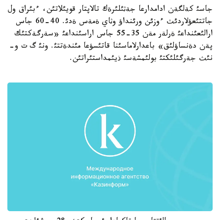
جاسئ كةلگةن ادامدارعا جةثئلئرةك تالاپتار قويئلاتئن، ءبئراق ول
جاتتئعؤلاردئث ءوزئن ورئنداؤ وثاي ةمةس ةدئ. 40-60 جاس
ارالئعئنداعئ ةرلةر مةن 35-55 جاس اراسئنداعئ «سةرگةكتئك
پةن دةنساؤلئق» باعدارلاماسئنا قاتئسؤعا مئندةتتئ. ونئ گ ت و-
نئث جةرگئلئكتئ بولئمشةسئ ذيئمداستئراتئن.