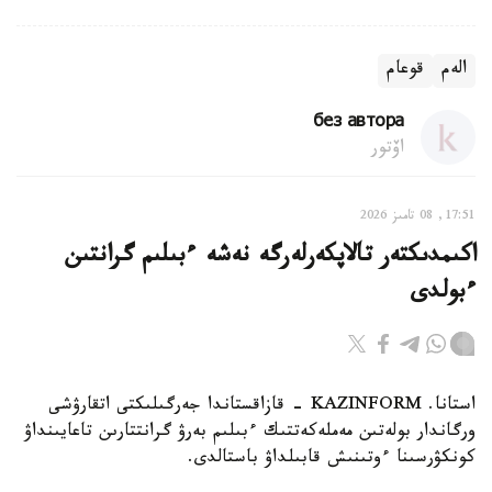
الەم
قوعام
без автора
اۆتور
17:51, 08 تامىز 2026
اكىمدىكتەر تالاپكەرلەرگە نەشە ءبىلىم گرانتىن
ءبولدى
استانا. KAZINFORM - قازاقستاندا جەرگىلىكتى اتقارۋشى
ورگاندار بولەتىن مەملەكەتتىك ءبىلىم بەرۋ گرانتتارىن تاعايىنداۋ
كونكۋرسىنا ءوتىنىش قابىلداۋ باستالدى.