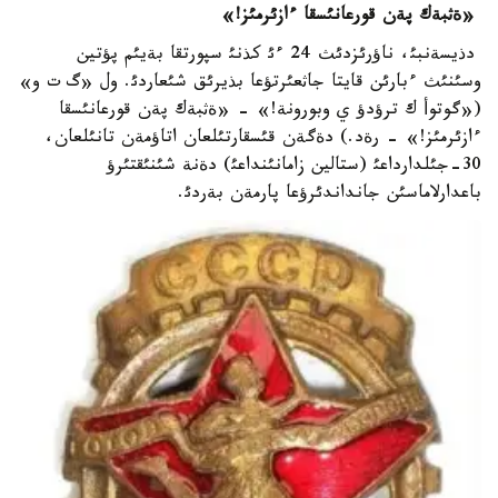
«ةثبةك پةن قورعانئسقا ءازئ
رمئز!»
دذيسةنبئ، ناؤرئزدئث 24 ءئ كذنئ سپورتقا بةيئم پؤتين
وسئنئث ءبارئن قايتا جاثعئرتؤعا بذيرئق شئعاردئ. ول «گ ت و»
(«گوتوأ ك ترؤدؤ ي وبورونة!» - «ةثبةك پةن قورعانئسقا
ءازئرمئز!» - رةد.) دةگةن قئسقارتئلعان اتاؤمةن تانئلعان،
30-جئلدارداعئ (ستالين زامانئنداعئ) دةنة شئنئقتئرؤ
باعدارلاماسئن جانداندئرؤعا پارمةن بةردئ.