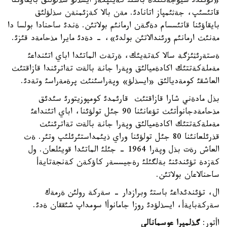
«تؤئندئ سيؤجةتئندة باستئ كةيئپكةر ايسذلؤ سذلؤلئق بايقاؤئنا
قاتئسئپ، جةثئمپاز اتانادئ. مةن بالا كةزئمنةن سذلؤلئق
بايقاؤئنا قاتئسسام دةگةن ارمانئم بولاتئن. ةندئ ساحنادا بولسا دا
مةنئث ارمانئم ورئندالاتئن بولدئ»، - دةدئ مايرا مذحامةد قئزئ.
ةستةرئثئزگة سالا كةتةيئك، ةرتةث الماتئدا اباي اتئنداعئ
مةملةكةتتئك اكادةميالئق وپةرا جانة بالةت تةاترئندا قازاقتئث
العاشقئ كومةديالئق «ايسذلؤ» وپةراسئنئث پرةمةراسئ وتةدئ.
بذل مادةني شارا قازاقتئث قارئمدئ كومپوزيتورئ سئدئق
مذحامةدجانوأتئث تؤعانئنا 90 جئل تولؤئنا، اباي اتئنداعئ
مةملةكةتتئك اكادةميالئق وپةرا جانة بالةت تةاترئنئث
قذرئلعانئنا 80 جئل تولؤئنا وراي ذيئمداستئرئلئپ وتئر. ةث
العاش رةت بذل وپةرا 1964 - جئلئ الماتئدا قويئلعان. ول
كةزدة تؤئندئنئ بةلگئلئ رةجيسسةر كاؤكةن كةنجةتايةأ
ساحنالاعان بولاتئن.
ال، تؤئندئداعئ باستئ وبرازدار - سةركة رولئن ةرمةك
سةركةبايةأ، ايسذلؤدئ روزا جامانوأا سومداپ شئققان ةدئ.
اأتور:
گذلميرا عوسمانالي