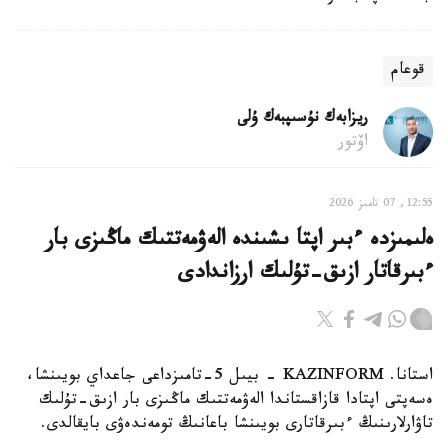
قوعام
ريزابەك نۇسىپبەك ۇلى
اۆتور
12:55, 07 تامىز 2026
ەلىمىزدە ءبىر اپتا ىشىندە الەۋمەتتىك ماڭىزى بار
ءبىرقاتار ازىق-تۇلىك ارزاندادى
استانا. KAZINFORM - بيىل 5-تامىزداعى جاعداي بويىنشا،
ەسەپتى اپتادا قازاقستاندا الەۋمەتتىك ماڭىزى بار ازىق-تۇلىك
تاۋارلارىنىڭ ءبىرقاتارى بويىنشا باعانىڭ تومەندەۋى بايقالدى.