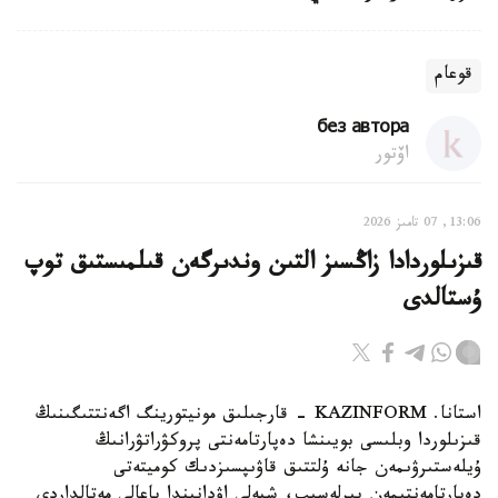
قوعام
без автора
اۆتور
13:06, 07 تامىز 2026
قىزىلوردادا زاڭسىز التىن وندىرگەن قىلمىستىق توپ
ۇستالدى
استانا. KAZINFORM - قارجىلىق مونيتورينگ اگەنتتىگىنىڭ
قىزىلوردا وبلىسى بويىنشا دەپارتامەنتى پروكۋراتۋرانىڭ
ۇيلەستىرۋىمەن جانە ۇلتتىق قاۋىپسىزدىك كوميتەتى
دەپارتامەنتىمەن بىرلەسىپ، شيەلى اۋدانىندا باعالى مەتالداردى