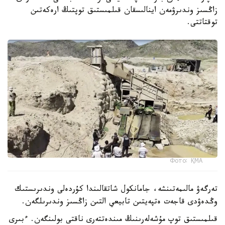
زاڭسىز وندىرۋمەن اينالىسقان قىلمىستىق توپتىڭ ارەكەتىن
توقتاتتى.
Фото: ҚМА
تەرگەۋ مالىمەتىنشە، جامانكول شاتقالىندا كۇردەلى وندىرىستىك
وڭدەۋدى قاجەت ەتپەيتىن تابيعي التىن زاڭسىز وندىرىلگەن.
قىلمىستىق توپ مۇشەلەرىنىڭ مىندەتتەرى ناقتى بولىنگەن. ءبىرى