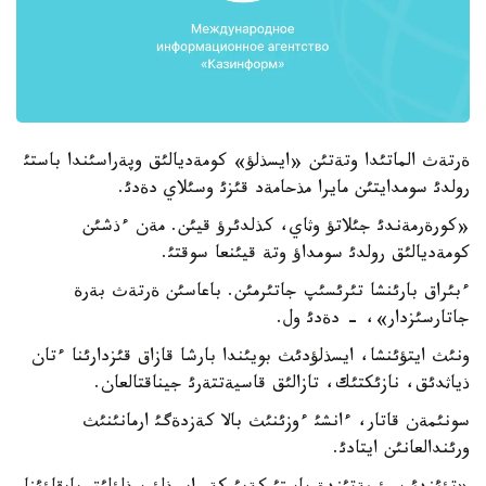
ةرتةث الماتئدا وتةتئن «ايسذلؤ» كومةديالئق وپةراسئندا باستئ
رولدئ سومدايتئن مايرا مذحامةد قئزئ وسئلاي دةدئ.
«كورةرمةندئ جئلاتؤ وثاي، كذلدئرؤ قيئن. مةن ءذشئن
كومةديالئق رولدئ سومداؤ وتة قيئنعا سوقتئ.
ءبئراق بارئنشا تئرئسئپ جاتئرمئن. باعاسئن ةرتةث بةرة
جاتارسئزدار»، - دةدئ ول.
ونئث ايتؤئنشا، ايسذلؤدئث بويئندا بارشا قازاق قئزدارئنا ءتان
ذياثدئق، نازئكتئك، تازالئق قاسيةتتةرئ جيناقتالعان.
سونئمةن قاتار، ءانشئ ءوزئنئث بالا كةزدةگئ ارمانئنئث
ورئندالعانئن ايتادئ.