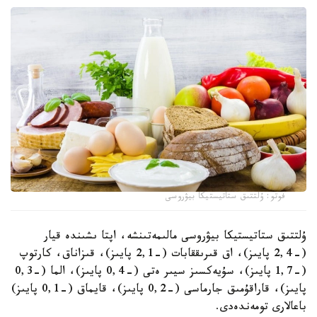
فوتو: ۇلتتىق ستاتيستيكا بيۋروسى
ۇلتتىق ستاتيستيكا بيۋروسى مالىمەتىنشە، اپتا ىشىندە قيار
(-2,4 پايىز)، اق قىرىققابات (-2,1 پايىز)، قىزاناق، كارتوپ
(-1,7 پايىز)، سۇيەكسىز سيىر ەتى (-0,4 پايىز)، الما (-0,3
پايىز)، قاراقۇمىق جارماسى (-0,2 پايىز)، قايماق (-0,1 پايىز)
باعالارى تومەندەدى.