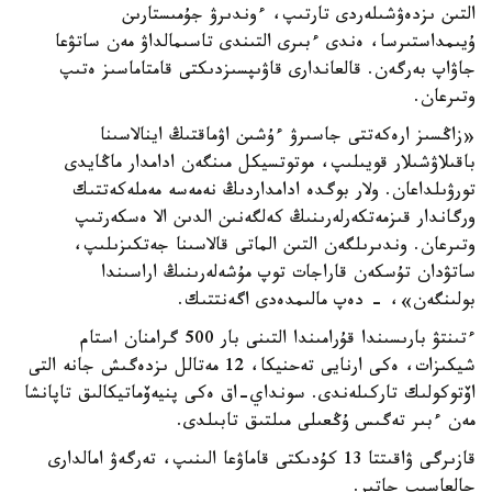
التىن ىزدەۋشىلەردى تارتىپ، ءوندىرۋ جۇمىستارىن
ۇيىمداستىرسا، ەندى ءبىرى التىندى تاسىمالداۋ مەن ساتۋعا
جاۋاپ بەرگەن. قالعاندارى قاۋىپسىزدىكتى قامتاماسىز ەتىپ
وتىرعان.
«زاڭسىز ارەكەتتى جاسىرۋ ءۇشىن اۋماقتىڭ اينالاسىنا
باقىلاۋشىلار قويىلىپ، موتوتسيكل مىنگەن ادامدار ماڭايدى
تورۋىلداعان. ولار بوگدە ادامداردىڭ نەمەسە مەملەكەتتىك
ورگاندار قىزمەتكەرلەرىنىڭ كەلگەنىن الدىن الا ەسكەرتىپ
وتىرعان. وندىرىلگەن التىن الماتى قالاسىنا جەتكىزىلىپ،
ساتۋدان تۇسكەن قاراجات توپ مۇشەلەرىنىڭ اراسىندا
بولىنگەن»، - دەپ مالىمدەدى اگەنتتىك.
ءتىنتۋ بارىسىندا قۇرامىندا التىنى بار 500 گرامنان استام
شيكىزات، ەكى ارنايى تەحنيكا، 12 مەتالل ىزدەگىش جانە التى
اۆتوكولىك تاركىلەندى. سونداي-اق ەكى پنيەۆماتيكالىق تاپانشا
مەن ءبىر تەگىس ۇڭعىلى مىلتىق تابىلدى.
قازىرگى ۋاقىتتا 13 كۇدىكتى قاماۋعا الىنىپ، تەرگەۋ امالدارى
جالعاسىپ جاتىر.