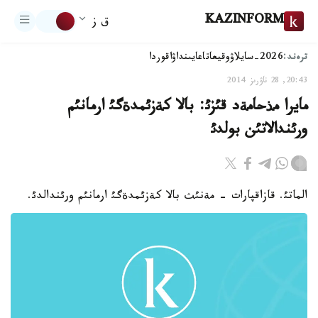
KAZINFORM
ق ز
ترەند:
2026-سايلاۋ
وقيعا
تاعايىنداۋ
اقوردا
20:43, 28 ناۋرىز 2014
مايرا مذحامةد قئزئ: بالا كةزئمدةگئ ارمانئم
ورئندالاتئن بولدئ
الماتئ. قازاقپارات - مةنئث بالا كةزئمدةگئ ارمانئم ورئندالدئ.