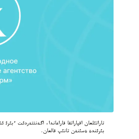
تاراتئلعان اقپاراتقا قاراعاندا، اگةنتتةردئث ءبئرئ
بئرئندة ةسئنةن تانئپ قالعان.