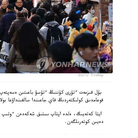
Фото: Yonhap
بۇل قىزمەت ءتۇرى كۇننىڭ ءتۇسۋ باعىتىن ەسەپتەپ،
قوعامدىق كولىكتەردىڭ قاي جاعىندا سالقىنداۋعا بولا
دەيىن كوتەرىلگەن.