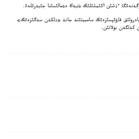
رگةندئگئ ءذشئن اكئمشئلئك ةثبةك دةمالئسئنا جئبةرئلدئ.
 يادرولئق قاؤئپسئزدئك سامميتئنة جانة «ذلكةن سةگئزدئك»
 كةلگةن بولاتئن.