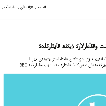
الەمدە
قازاقستان
ساياسات
ت
وققاعارلارئ ذيئنة قايتارئلدئ
امانئث قاؤئپسئزدئگئن قامتاماسئز ةتةتئن قذپيا