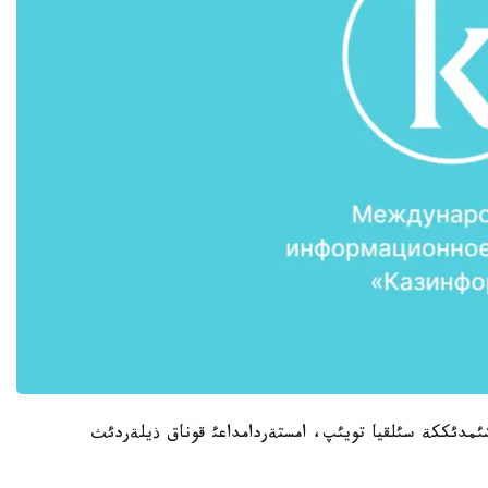
 ئشئمدئككة سئلقيا تويئپ، امستةردامداعئ قوناق ذيلةردئث