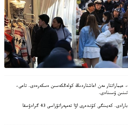
 عيماراتتار مەن اعاشتاردىڭ كولەڭكەسىن ەسكەرەدى. تاعى،
تىنىن ۇسىنادى.
ايتا كەتەيىك، ەلدە اپتاپ ىستىق شەكەدەن ءوتىپ بارادى. كەيىنگى كۇندەرى اۋا تەمپەراتۋراسى 43 گرادۋسقا