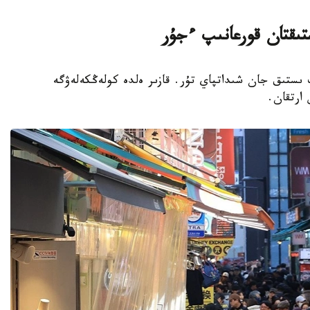
تىقتان قورعانىپ ءجۇر
پ ىستىق جان شىداتپاي تۇر. قازىر ەلدە كولەڭكەلەۋگە
 ارتقان.