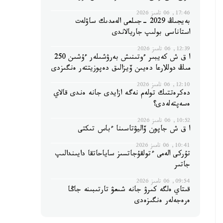
17:46, 06 تامىز 2026
بەيجىڭ 2029 -جىلعى الەمدىك ساۋلەت
استاناسى بولىپ جاريالاندى
12:39, 06 تامىز 2026
ا ق ش كەيبىر ءوتىنىش بەرۋشىلەر ءۇشىن 250
مىڭ دوللارعا دەيىن ۆيزالىق دەپوزيتتەر ەنگىزدى
12:10, 06 تامىز 2026
دەكرەتتىك تولەم نەگە ازايدى جانە ەندى قالاي
ەسەپتەلەدى؟
10:52, 06 تامىز 2026
ا ق ش جاپون ۆاليۋتاسىنا ءباس تىكتى
10:41, 06 تامىز 2026
تۇركى الەمى ءتولقۇجاتسىز ساياحاتقا دايىندالىپ
جاتىر
09:54, 06 تامىز 2026
قىتاي ەلگە كىرۋ جانە شىعۋ تارتىبىنە جاڭا
ەرەجەلەر ەنگىزەدى