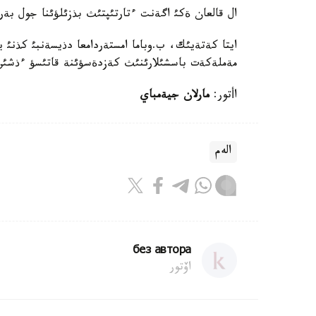
ال قالعان ةكئ اگةنت ءتارتئپتئث بذزئلؤئنا جول بة
ايتا كةتةيئك، ب.وباما امستةردامعا دذيسةنبئ كذنئ
مةملةكةت باسشئلارئنئث كةزدةسؤئنة قاتئسؤ ءذشئن
اأتور:
مارلان جيةمباي
الەم
без автора
اۆتور