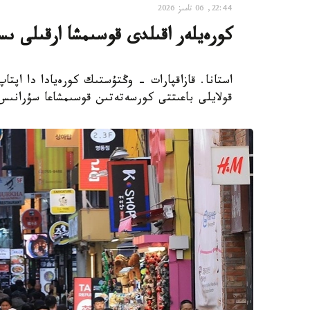
22:44, 06 تامىز 2026
كورەيلەر اقىلدى قوسىمشا ارقىلى ىس
استانا. قازاقپارات - وڭتۇستىك كورەيادا دا اپتا
قولايلى باعىتتى كورسەتەتىن قوسىمشاعا سۇرانىس