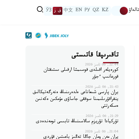
الداۋ
KZ
QZ
РУ
EN
中文
ق ز
ЎЗ
تاقىرىپقا قاتىستى
22:44, 06 تامىز 2026
كورەيلەر اقىلدى قوسىمشا ارقىلى ىستىقتان
قورعانىپ ءجۇر
21:43, 06 تامىز 2026
يران پارسى شىعاناعى ەلدەرىنىڭ ەنەرگەتيكالىق
ينفراقۇرىلىمىنا سوققى جاساۋى مۇمكىن ەكەنىن
ەسكەرتتى
21:29, 06 تامىز 2026
تۇركيادا تۋريزم سالاسىنىڭ تابىسى تومەندەدى
21:04, 06 تامىز 2026
يران مەن ومان جاڭا تەڭىز باعىتىن قۇردى