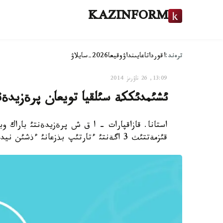
KAZINFORM
ترەند:
اقوردا
تاعايىنداۋ
وقيعا
2026-سايلاۋ
13:09, 26 ناۋرىز 2014
ئشئمدئككة سئلقيا تويعان پرةزيدةنت 
استانا. قازاقپارات - ا ق ش پرةزيدةنتئ باراك وب
قئزمةتتئث 3 اگةنتئ ءتارتئپ بذزعانئ ءذشئن نيدةرلاندئدان امةريكاعا قايتارئلدئ، دةپ حابارلادئ ВВС.