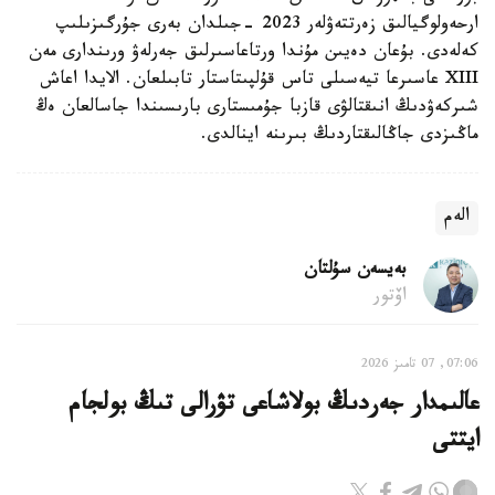
ارحەولوگيالىق زەرتتەۋلەر 2023 -جىلدان بەرى جۇرگىزىلىپ
كەلەدى. بۇعان دەيىن مۇندا ورتاعاسىرلىق جەرلەۋ ورىندارى مەن
XIII عاسىرعا تيەسىلى تاس قۇلپىتاستار تابىلعان. الايدا اعاش
شىركەۋدىڭ انىقتالۋى قازبا جۇمىستارى بارىسىندا جاسالعان ەڭ
ماڭىزدى جاڭالىقتاردىڭ بىرىنە اينالدى.
الەم
بەيسەن سۇلتان
اۆتور
07:06, 07 تامىز 2026
عالىمدار جەردىڭ بولاشاعى تۋرالى تىڭ بولجام
ايتتى