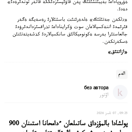
ةؤروپاداعئ بةيبئتشئلئك پةن قاؤئپسئزدئككة قاتةر توندئرةدئ»
دةدئ.
«ذلكةن جةتئلئك» ةلدةرئنئث باسشئلارئ رةسةيگة ةگةر
قئرئمدئ اننةكسيالاعان سوث ؤكرايناداعئ تذراقسئزداندئرؤدئ
جالعاستئرا بةرسة ةكونوميكالئق سانكسيالاردئ كذشةيتةتئنئن
ةسكةرتكةن.
«ازاتتئق»
الەم
без автора
اۆتور
09:25, 07 تامىز 2026
پولشادا بالمۇزداق ساتىلعان ءدامحانا استىنان 900