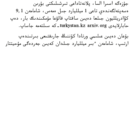
جۇزەگە اسىرا السا، پلانەتاداعى تىرشىلىكتى بۇرىن
ەسەپتەلگەندەي تاعى 1 ميلليارد جىل ەمەس، شامامەن 9,1
كۆادريلليون جىلعا دەيىن ساقتاپ قالۋعا مۇمكىندىك بار، دەپ
حابارلايدى turkystan.kz arxiv.org-كە سىلتەمە جاساپ.
بۇعان دەيىن عىلىمي ورتادا كۇننىڭ جارىقتىعى بىرتىندەپ
ارتىپ، شامامەن ءبىر ميلليارد جىلدان كەيىن جەردەگى مۇحيتتار
بۋلانىپ، پلانەتا تىرشىلىككە جارامسىز كۇيگە تۇسەدى دەگەن
كوزقاراس كەڭ تاراعان بولاتىن. جاڭا زەرتتەۋ اۆتورلارى بۇل
سەناري مىندەتتى ەمەس ەكەنىن ايتادى. ولار جەردى ۇزاق
مەرزىمدە قورعاۋعا ارنالعان بىرنەشە الىپ ينجەنەرلىك جوبانى
ۇسىنعان. سونىڭ ءبىرى - اي وربيتاسى ماڭىنا كۇن
ساۋلەسىنىڭ ءبىر بولىگىن بوگەيتىن الىپ قالقان ورناتۋ. مۇنداي
قۇرىلىم جەرگە تۇسەتىن جىلۋ مولشەرىن ازايتىپ، كۇننىڭ
بىرتىندەپ كۇشەيۋىنەن بولاتىن قىزىپ كەتۋدىڭ الدىن الۋى
مۇمكىن.
عالىمدار سونىمەن قاتار بولاشاقتا ادامزاتقا قاجەتتى ەنەرگيانى
يۋپيتەر جۇيەسىندەگى رەسۋرستاردى پايدالانۋ ارقىلى جۇمىس