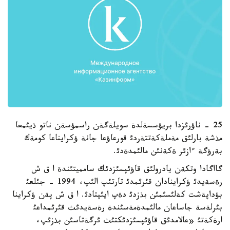
25 - ناؤرئزدا بريؤسسةلدة سويلةگةن راسمؤسةن ناتو ذيئمعا
مذشة بارلئق مةملةكةتتةردئ قورعاؤعا جانة ؤكرايناعا كومةك
بةرؤگة ءازئر ةكةنئن مالئمدةدئ.
گااگادا وتكةن يادرولئق قاؤئپسئزدئك سامميتئندة ا ق ش
رةسةيدئ ؤكراينادان قئرئمدئ تارتئپ الئپ، 1994 - جئلعئ
بؤداپةشت كةلئسئمئن بذزدئ دةپ ايئپتادئ. ا ق ش پةن ؤكراينا
بئرلةسة جاساعان مالئمدةمةسئندة رةسةيدئث قئرئمداعئ
ارةكةتئ «عالامدئق قاؤئپسئزدئكتئث ئرگةتاسئن بذزئپ،