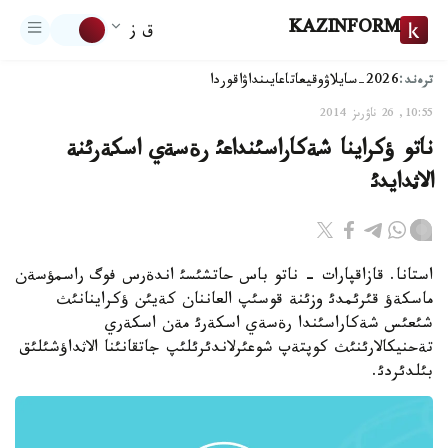
KAZINFORM
ق ز
ترەند:
2026-سايلاۋ
وقيعا
تاعايىنداۋ
اقوردا
10:55, 26 ناۋرىز 2014
ناتو ؤكراينا شةكاراسئنداعئ رةسةي اسكةرئنة
الاثدايدئ
استانا. قازاقپارات - ناتو باس حاتشئسئ اندةرس فوگ راسمؤسةن
ماسكةؤ قئرئمدئ وزئنة قوسئپ العاننان كةيئن ؤكراينانئث
شئعئس شةكاراسئندا رةسةي اسكةرئ مةن اسكةري
تةحنيكالارئنئث كوپتةپ شوعئرلاندئرئلئپ جاتقانئنا الاثداؤشئلئق
بئلدئردئ.