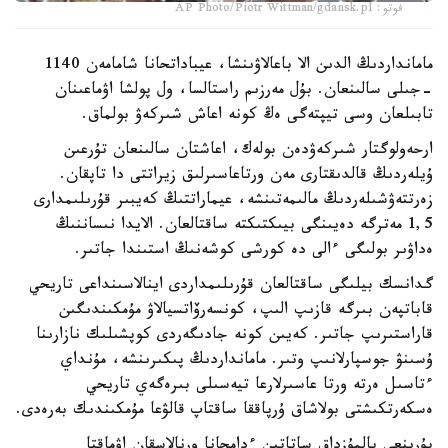
فوتو: AP Photo/Piotr Wittman/gdansk.pl
مامانداردىڭ الدىن الا باعالاۋىنشا، عيباداتحانا شامامەن 1140
-جىلى سالىنعان. بۇل مەرزىم راستالسا، ول پولشا اۋماعىنان
تابىلعان وسى تيپتەگى ەڭ كونە اعاش شىركەۋ بولماق.
ارحەولوگتار شىركەۋدەن بولەك، اعاشتان سالىنعان تۇرعىن
ۇيلەردىڭ قالدىقتارى مەن ورتاعاسىرلىق زيراتتى دا تاپقان.
زەرتتەۋشىلەردىڭ مالىمەتىنشە، عيماراتتىڭ كەيبىر قۇرىلىمدارى
1,5 مەترگە دەيىنگى بيىكتىكتە ساقتالعان. الايدا نىساننىڭ
ەداۋىر بولىگى ءالى دە كورشى كوشەنىڭ استىندا جاتىر.
گدانسك بيلىگى ساقتالعان قۇرىلىمداردى اينالاسىنداعى تاريحي
قاباتپەن بىرگە قازىپ الىپ، كونسەرۆاتسيالاۋ مۇمكىندىگىن
قاراستىرىپ جاتىر. كەيىن كونە جادىگەردى كوپشىلىك نازارىنا
ۇسىنۋ جوسپارلانىپ وتىر. مامانداردىڭ پىكىرىنشە، مۇنداي
ءتاسىل ەرتە ورتا عاسىرلارعا تيەسىلى بىرەگەي تاريحي
ەسكەرتكىشتى بولاشاق ۇرپاققا ساقتاپ قالۋعا مۇمكىندىك بەرەدى.
بۇرىنعى بالمۇزداق ساتاتىن ءدامحانا ورنالاسقان اۋماقتا