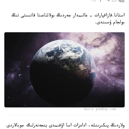
استانا.قازاقپارات - عالىمدار جەردىڭ بولاشاعىنا قاتىستى تىڭ
بولجام ۇسىندى.
Фото: pixabay.com
ولاردىڭ پىكىرىنشە، ادامزات اسا اۋقىمدى ينجەنەرلىك جوبالاردى