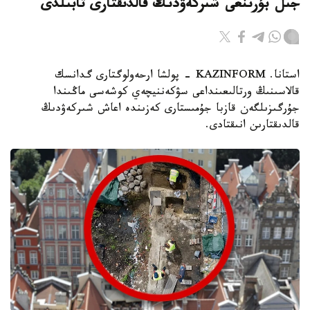
جىل بۇرىنعى شىركەۋدىڭ قالدىقتارى تابىلدى
استانا. KAZINFORM - پولشا ارحەولوگتارى گدانسك
قالاسىنىڭ ورتالىعىنداعى سۋكەننيچەي كوشەسى ماڭىندا
جۇرگىزىلگەن قازبا جۇمىستارى كەزىندە اعاش شىركەۋدىڭ
قالدىقتارىن انىقتادى.