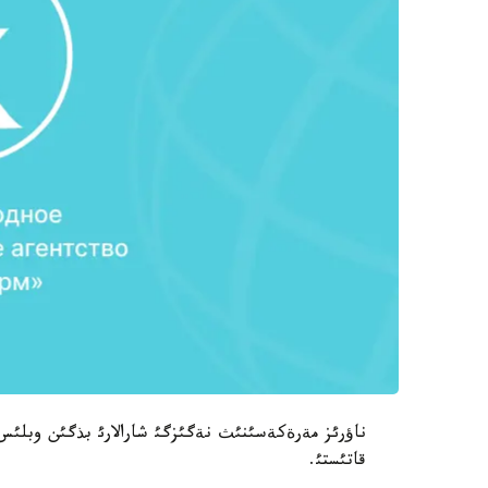
ناؤرئز مةرةكةسئنئث نةگئزگئ شارالارئ بذگئن وبلئس
قاتئستئ.