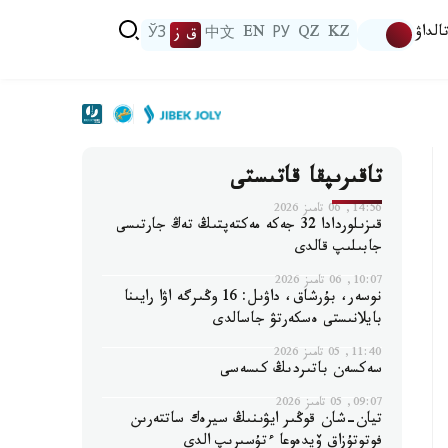
الداۋ
KZ
QZ
РУ
EN
中文
ق ز
ЎЗ
تاقىرىپقا قاتىستى
14:56, 06 تامىز 2026
قىزىلوردادا 32 جەكە مەكتەپتىڭ تەڭ جارتىسى
جابىلىپ قالدى
10:07, 06 تامىز 2026
نوسەر، بۇرشاق، داۋىل: 16 وڭىرگە اۋا رايىنا
بايلانىستى ەسكەرتۋ جاسالدى
11:40, 05 تامىز 2026
سەكسەن باتىردىڭ كىسەسى
09:07, 05 تامىز 2026
تيان-شان قوڭىر ايۋىنىڭ سيرەك ساتتەرىن
فوتوتۇزاق ۆيدەوعا ءتۇسىرىپ الدى