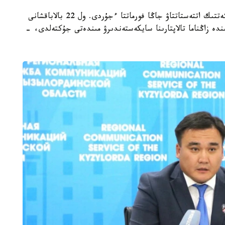
- مامىر ايىنان باستاپ ءبىلىم بەرۋ ۇيىمدارىن مەملەكەتتىك اتتەستاتتاۋ جاڭا فورماتتا ءجۇردى. ول 22 بالاباقشانى
ىنە انىقتالعان كەمشىلىكتەردى 3 اي ىشىندە زاڭناما تالاپتارىنا سايكەستەندىرۋ مىندەتى جۇكتەلدى، -