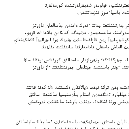
سالت-ءداستذر جاثعئرتئلئپ، قولونةر شةبةرلةرئنئث كورمةلةرئ
تئث باسپاءسوز قئزمةتئنةن.
جذرتشئلئعئ جةتئ ءتذرلئ دامنةن جاسالعان ناؤرئز
ذراستئ. سالةمدةسؤ، دذنيةگة كةلگةن بالاعا ات قويؤ،
وشةربايةأ پةن قازاقستاننئث ةثبةك ةرئ ا.ةراليةأ كئشكةنتاي
العاش باسقان قادامدارئنا ساتتئلئك تئلةدئ.
 جةرگئلئكتئ ونةرپازدار ساحنالئق كورئنئس ارقئلئ جاثا
ئ. ءوثئر باسشئسئ جيئلعان جذرتشئلئقتئ ءاز ناؤرئز
ت پةن ئزگئ نيةت ذيالاتقان ذلئستئث ذلئ كذنئ قذتتئ
بولسئن!وتكةن جئلعا وكپةمئز جوق. ايماعئمئزعا 370 ميلليارد تةثگةدةن استام ينأةستيسيا سالئندئ. سالئق
پ، قذرئلئس قارقئن الدئ. 8300 جاثا جذمئس ورنئ اشئلدئ. مذنئث بارلئعئ حالئقتئث تذرمئسئن
تابان باستئق. مةملةكةت باسشئسئنئث ءساليقالئ ساياساتئن