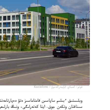
فوتو: اعىباي اياپبەرگەنوۆ / Kazinform
سىناقتان وتكەن جوق. ايتا كەتەرلىگى، ونىڭ بارلىعى