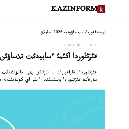
KAZINFORM
ترەند:
اقوردا
تاعايىنداۋ
وقيعا
2026-سايلاۋ
16:11, 21 ناۋرىز 2014
قئزئلوردا اكئمئ ءسابيدئث تذساؤئن
قئزئلوردا. قازاقپارات - تازالئق پةن تاتؤلئقتئث
مةرةكة قئزئلوردا وبلئسئندا ءبئر اي كولةمئندة تو