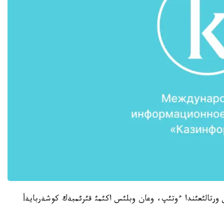
 ورتالئعئندا ءوتئپ، وعان وبلئس اكئمئ قئرئمبةك كوشةربايةأ