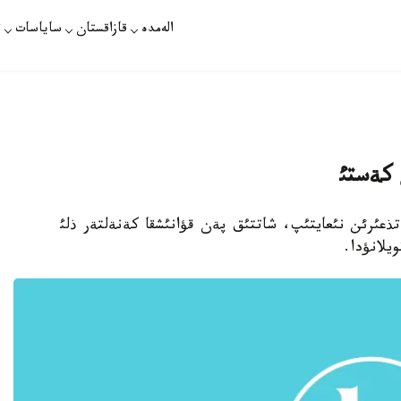
الەمدە
قازاقستان
ساياسات
ت
 كةستئ
 تذعئرئن نئعايتئپ، شاتتئق پةن قؤانئشقا كةنةلتةر ذلئ
يلانؤدا.