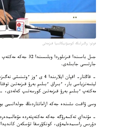
فوتو: وڭىرلىك كوممۋنيكاتسيا قىزمەتى
جىل باسىندا قىزىلوردا 
جارتىسى جابىلدى.
- قاڭتار- اقپان ايلارىندا 4 ى 
مەكتەپ ءبىلىم بەرۋ قىزمەتىن كورسەتىپ كەلەدى، -
وسى ۋاقىت ىشىندە جەكە ازاماتتاردىڭ جولدانىمى بويىنشا جوسپاردان
- مۇنداي تەكسەرۋگە جەكە مەكتەپتەردە مۇعالىمدەرد
دۇرىس راسىمدەلمەۋى، كونكۋرسقا تۇسكەن كانديداتتاردى