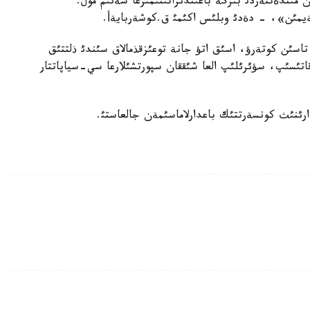
ن مئندةتتةردئ بئرگة باعئندئراتئنئمئزعا سةنئم مول.
ئلةيمئن»، - دةدئ وبلئس اكئمئ ق.كوشةربايةأ.
سئن كوتةرؤ، اسئق اتؤ جانة توعئزقذمالاق سئندئ ذلتتئق
قاتئسئپ، سؤئرئلئپ العا شئققان سپورتشئلارعا سي-سياپاتتار
دارئنئث كونسةرتتئك باعدارلاماسئمةن جالعاستئ.