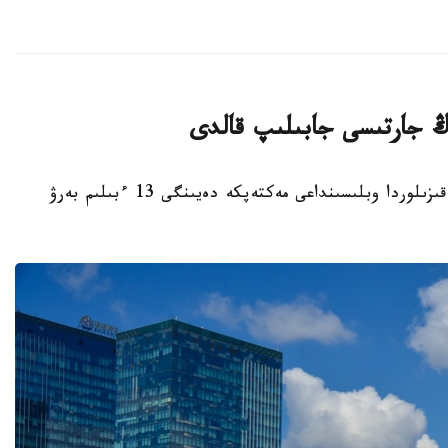
قىزىلوردا. KAZINFORM - بيىل قاڭتار ايىندا قىزىلوردا وبلىسىنداعى مەكتەپكە دەيىنگى 13 ءبىلىم بەرۋ