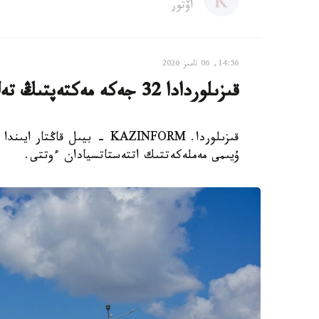
اۆتور
14:56, 06 تامىز 2026
قىزىلوردادا 32 جەكە مەكتەپتىڭ تەڭ جارتىسى جابىلىپ قالدى
ۇيىمى مەملەكەتتىك اتتەستاتسيادان ءوتتى.