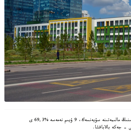
وبلىستىق ءبىلىم ساپاسىن قامتاماسىز ەتۋ دەپارتامەنتىنىڭ مالىمەتىنە سۇيەنسەك، 9 ۇيىم نەمەسە %69,3 ى
 - جەكە بالاباقشا.