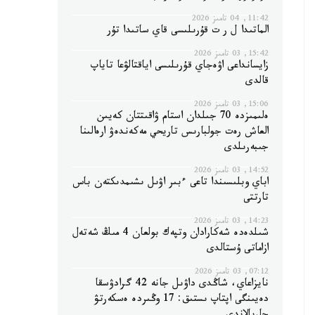
11:42, 04 تامىز 2026
الماتىدا ل ر ت قۇرىلىسى قاي ساتىدا تۇر
15:42, 03 تامىز 2026
زايسانداعى اۋەجاي قۇرىلىسى اياقتالۋعا تاياپ
قالدى
15:06, 03 تامىز 2026
ەلىمىزدە 70 جىلدان استام ۋاقىتتان كەيىن
العاش رەت جولبارىس تاريحي مەكەندەۋ ارەالىنا
جىبەرىلدى
14:52, 03 تامىز 2026
اباي وبلىسىندا تاعى ءبىر اۋىل ىشىمدىكتەن باس
تارتتى
14:23, 03 تامىز 2026
شىلدەدە شەكارادان وتپەك بولعان 4 مىڭ شەتەل
ازاماتى ۇستالدى
07:12, 03 تامىز 2026
نايزاعاي، شاڭدى داۋىل جانە 42 گرادۋسقا
دەيىنگى اپتاپ ىستىق: 17 وڭىردە ەسكەرتۋ