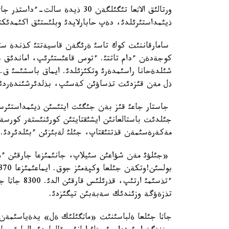
ورتالئق الاثعا تئگئلگةن 30 ذيدة 
ذيئمداستئرئلدئ، دةپ حابارلايدئ وبلئستئق اكئمدئك
سامارقاننئث كوك تاسئ ةرئگةن قاسيةتتئ كذندة سئر 
كوجةدةن ءدام تاتتئ. ءتوس قاعئستئرئپ، اماندئق س
شئلدةحانا راسئمدةرئ وتكئزئلدئ. ايماق باسشئسئ ق.ك
ذل مةن قئزدئث تذساؤئن كةسئپ، بذلدئرشئندةردئث 
جاستار جاعئ قئز بةن جئگئت ايتئسئن ذيئمداستئرسا،
جئلدئث باستالعانئن ايشئقتايتئن كورئنئستةر كورسةتت
مةكةرةسئمةن قذتتئقتاپ، جئلئ لةبئزئن ءبئلدئردئ.
«جئلؤئ مةن شؤاعئن سئيلاپ، جانئمئزعا جارقئن ءذمئ
ءتذسئمئ ارتئ
تذزةؤگة وزئندئك سةبةبئن تيگئزدئ.
جاثا جئلعا ةلباسئنئث «ماثگئلئك ةل» يدةياسئمةن 