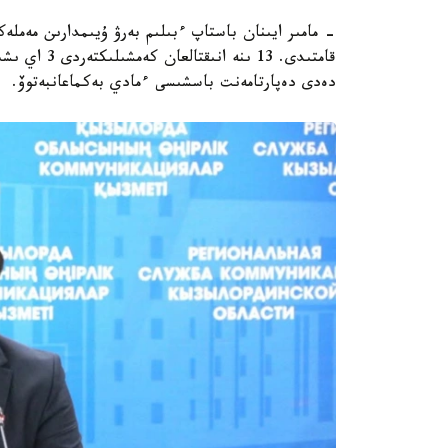
قامتىدى. 13 
دەدى دەپارتامەنت باسشىسى ءمادي بەكماعانبەتوۆ.