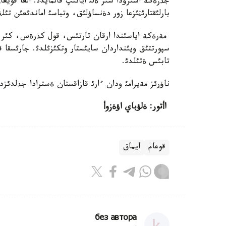
جذزةگة اسئرؤدا سئر ةلئ ايانئپ قالمايدئ. العا قويعا
بارلئقتارئثئزعا زور دةنساؤلئق، وتباسئ اماندئعئن ت
مةرةكة اياسئندا ارقان تارتئس، قول كذرةس، كئر تا
سپورتتئق ويئنداردان سايئستار وتكئزئلدئ. جارئسقا 
تابئس ةتئلدئ.
ناؤرئز مةيرامئ ودان ءارئ قازاقستان ةسترادا جذلدئز
اأتور: ةلؤباي اؤةزوأ
قوعام
ايماق
без автора