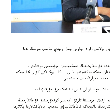
وبلىسىندا 32 جەكە مەكتەپ بار بولاتىن. ارادا جارتى جىل وتپەي جاتىپ سونىڭ تەڭ
ءوز ءوتىنىشى نەگىزىندە قۇرىلتايشىنىڭ شەشىمىمەن جۇمىسىن توقتاتتى.
ليتسەنزياسى بار، ءبىراق ءبىلىم بەرۋ قىزمەتىن توقتاتقان جەكە مەكتەپتەر سانى - 12. بۇگىنگى كۇنى 16 جەكە
 دەدى دەپارتامەنت باسشىسى.
 تىس 13 تەكسەرۋ جۇرگىزىلدى.
ى ارتىق جۇمىسقا تارتۋ، كەيبىر كونكۋرستىق قۇجاتتاردىڭ
ڭ ناتيجەگە قاناعاتتانباۋى سەبەپ. بالاباقشالاردا بالالارعا