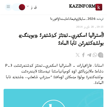
KAZINFORM
ق ز
ترەند:
2026-سايلاۋ
وقيعا
تاعايىنداۋ
اقوردا
19:15, 20 ناۋرىز 2014
اأستراليا اسكةري-تةثئز كذشتةرئ «بوينگ»
بولشةكتةرئن تابا المادئ
استانا. قازاقپارات - اأستراليا اسكةري-تةثئز كذشتةرئنئث Р-3
ذشاعئ مالايزيالئق اؤة كومپانياسئنا تيةسئلئ لاينةردئث
بولشةكتةرئ بولؤئ مذمكئن اؤماقتئ ءسذزئپ شئعئپ، ةشتةثة تابا
المادئ.