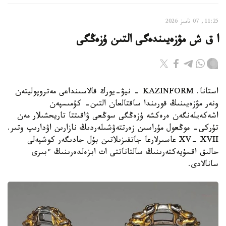
11:25, 07 تامىز 2026
ا ق ش مۋزەيىندەگى التىن ۇزەڭگى
استانا. KAZINFORM - نيۋ-يورك قالاسىنداعى مەتروپوليتەن
ونەر مۋزەيىنىڭ قورىندا ساقتالعان التىن- كۇمىسپەن
اشەكەيلەنگەن ەرەكشە ۇزەڭگى سوڭعى ۋاقىتتا تاريحشىلار مەن
تۇركى- موڭعول مۇراسىن زەرتتەۋشىلەردىڭ نازارىن اۋدارىپ وتىر.
XV- XVII عاسىرلارعا جاتقىزىلاتىن بۇل جادىگەر كوشپەلى
حالىق اقسۇيەكتەرىنىڭ سالتاناتتى ات ابزەلدەرىنىڭ ءبىرى
سانالادى.