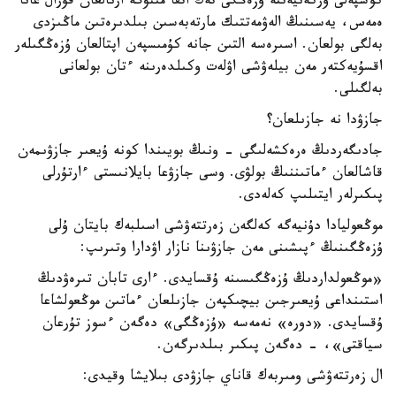
كوشپەلى وركەنيەتتە ۇزەڭگى تەك اتقا مىنۋگە ارنالعان قۇرال عانا
ەمەس، يەسىنىڭ الەۋمەتتىك مارتەبەسىن بىلدىرەتىن ماڭىزدى
بەلگى بولعان. اسىرەسە التىن جانە كۇمىسپەن اپتالعان ۇزەڭگىلەر
اقسۇيەكتەر مەن بيلەۋشى اۋلەت وكىلدەرىنە ءتان بولعانى
بەلگىلى.
جازۋدا نە جازىلعان؟
جادىگەردىڭ ەرەكشەلىگى - ونىڭ بويىندا كونە ۇيعىر جازۋىمەن
قاشالعان ءماتىننىڭ بولۋى. وسى جازۋعا بايلانىستى ءارتۇرلى
پىكىرلەر ايتىلىپ كەلەدى.
موڭعوليادا دۇنيەگە كەلگەن زەرتتەۋشى اسىلبەك بايتان ۇلى
ۇزەڭگىنىڭ ءپىشىنى مەن جازۋىنا نازار اۋدارا وتىرىپ:
«موڭعولداردىڭ ۇزەڭگىسىنە ۇقسايدى. ءارى تابان تىرەۋدىڭ
استىنداعى ۇيعىرجىن بيچىكپەن جازىلعان ءماتىن موڭعولشاعا
ۇقسايدى. «دورە» نەمەسە «ۇزەڭگى» دەگەن ءسوز تۇرعان
سياقتى»، - دەگەن پىكىر بىلدىرگەن.
ال زەرتتەۋشى ومىربەك قاناي جازۋدى بىلايشا وقيدى: