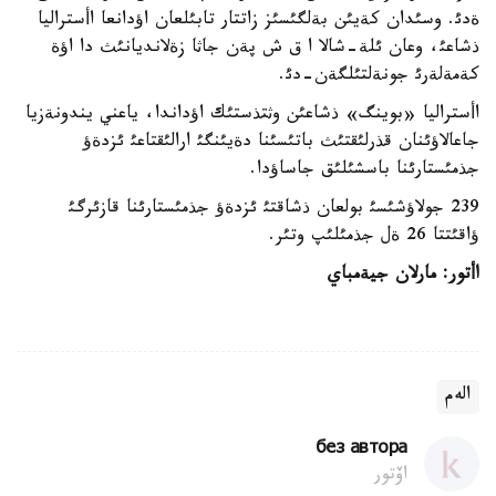
ةدئ. وسئدان كةيئن بةلگئسئز زاتتار تابئلعان اؤدانعا اأستراليا
ذشاعئ، وعان ئلة-شالا ا ق ش پةن جاثا زةلانديانئث دا اؤة
كةمةلةرئ جونةلتئلگةن-دئ.
اأستراليا «بوينگ» ذشاعئن وثتذستئك اؤداندا، ياعني يندونةزيا
جاعالاؤئنان قذرلئقتئث باتئسئنا دةيئنگئ ارالئقتاعئ ئزدةؤ
جذمئستارئنا باسشئلئق جاساؤدا.
239 جولاؤشئسئ بولعان ذشاقتئ ئزدةؤ جذمئستارئنا قازئرگئ
ؤاقئتتا 26 ةل جذمئلئپ وتئر.
اأتور: مارلان جيةمباي
الەم
без автора
اۆتور