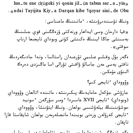
«luu-tu ene dِrügeki yi qonin jil-ün tabun sar-a-yin
qoyar sini-de Obu؟ adai Tayijita Kiy-a Darqan kibe».
ونىڭ تۇسىندىرۋىنشە، ءماتىننىڭ ماعىناسى:
«قيا دارحان وسى ايداھار ورنەكتى ۇزەڭگىنى قوي جىلىنىڭ
بەسىنشى جاڭا ايىنىڭ ەكىنشى كۇنى وبوداي تايجىعا ارناپ
سوقتى».
ەگەر بۇل وقىلىم عىلىمي تۇرعىدان راستالسا، وندا جادىگەردىڭ
ناقتى يەسى مەن جاسالۋ ۋاقىتى تۋرالى اسا ماڭىزدى دەرەك
الىنۋى مۇمكىن.
وۆووداي ءتايجى كىم؟
جازۋشى جۇكەل حامايدىڭ پىكىرىنشە، ماتىندە اتالعان وۆووداي
(وبوداي) ءتايجى XVII عاسىردا ءومىر سۇرگەن ءسونيد
حوشۋىنىنىڭ بيلەۋشىسى بولعان. ونىڭ ايتۋىنشا، وۆووداي
ءتايجى كەرۋلەن وزەنى بويىندا مانجىلەرمەن بولعان شايقاستا قازا
تاپقان.