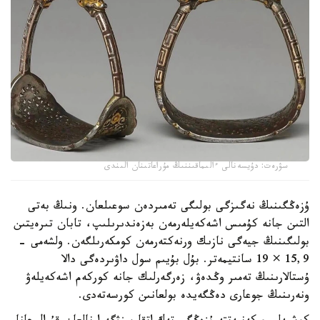
سۋرەت: دۇيسەنالى ءالىماقىننىڭ مۇراعاتىنان الىندى
ۇزەڭگىنىڭ نەگىزگى بولىگى تەمىردەن سوعىلعان. ونىڭ بەتى
التىن جانە كۇمىس اشەكەيلەرمەن بەزەندىرىلىپ، تابان تىرەيتىن
بولىگىنىڭ جيەگى نازىك ورنەكتەرمەن كومكەرىلگەن. ولشەمى -
15,9 × 19 سانتيمەتر. بۇل بۇيىم سول داۋىردەگى دالا
ۇستالارىنىڭ تەمىر وڭدەۋ، زەرگەرلىك جانە كوركەم اشەكەيلەۋ
ونەرىنىڭ جوعارى دەڭگەيدە بولعانىن كورسەتەدى.