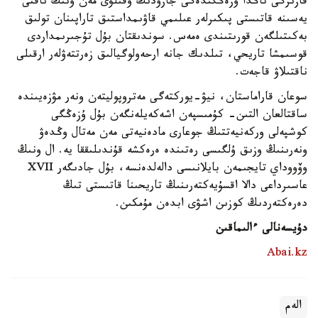
قازىرگى تاڭدا ۇزەڭگىدەگى جازۋدىڭ وقىلۋى مەن ونىڭ ناقتى
يەسىنە قاتىستى پىكىرلەر عىلىمي قاۋىمداستىق تاراپىنان تولىق
بەكىتىلگەن قورىتىندى ەمەس. سوندىقتان بۇل تۇجىرىمداردى
قوسىمشا تاريحي، تىلدىك جانە ارحەولوگيالىق زەرتتەۋلەر ارقىلى
ناقتىلاۋ قاجەت.
سوعان قاراماستان، نيۋ-يوركتەگى مەتروپوليتەن ونەر مۋزەيىندە
ساقتالعان التىن- كۇمىسپەن اشەكەيلەنگەن بۇل ۇزەڭگى
كوشپەلى وركەنيەتتىڭ جوعارى مادەنيەتى مەن مەتال وڭدەۋ
ونەرىنىڭ وزىق ۇلگىسى رەتىندە ەرەكشە قۇندىلىققا يە. ال ونىڭ
وۆووداي تايجىمەن بايلانىسى دالەلدەنسە، بۇل جادىگەر XVII
عاسىرداعى دالا اقسۇيەكتەرىنىڭ تاريحىنا قاتىستى تىڭ
دەرەكتەردىڭ كوزىن اشۋى ابدەن مۇمكىن.
دۇيسەنالى ءالىماقىن
Abai.kz
الەم