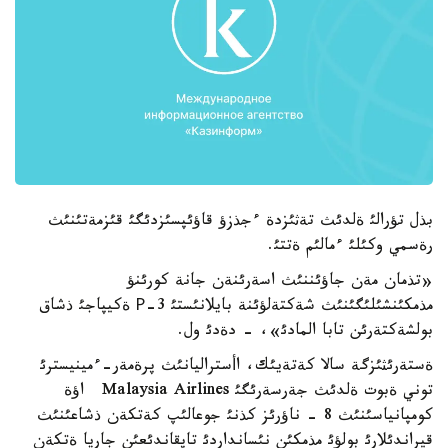
بذل تؤرالئ ةلدئث تةثئزدة ءجذزؤ قاؤئپسئزدئگئ قئزمةتئنئث
رةسمي وكئلئ ءمالئم ةتتئ.
«تذمان مةن جاؤئننئث اسةرئنةن جانة كورئنؤ
مذمكئنشئلئگئنئث شةكتةلؤئنة بايلانئستئ Р-3 ةكيپاجئ ذشاق
بولشةكتةرئن تابا المادئ»، - دةدئ ول.
ةستةرئثئزگة سالا كةتةيئك، اأستراليانئث پرةمةر-ءمينيسترئ
توني ةبوت ةلدئث جةرسةرئگئ Malaysia Airlines اؤة
كومپانياسئنئث 8 - ناؤرئز كذنئ جوعالئپ كةتكةن ذشاعئنئث
قيراندئلارئ بولؤئ مذمكئن نئسانداردئ تاپقاندئعئن جاريا ةتكةن