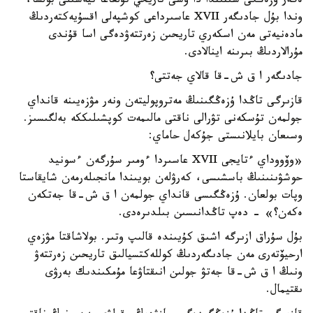
ەگەر ۇزەڭگى شىنىندا دا وسى تاريحي تۇلعاعا تيەسىلى بولسا،
وندا بۇل جادىگەر XVII عاسىرداعى كوشپەلى اقسۇيەكتەردىڭ
مادەنيەتى مەن اسكەري تاريحىن زەرتتەۋدەگى اسا قۇندى
مۇرالاردىڭ بىرىنە اينالادى.
جادىگەر ا ق ش-قا قالاي جەتتى؟
قازىرگى تاڭدا ۇزەڭگىنىڭ مەتروپوليتەن ونەر مۋزەيىنە قانداي
جولمەن تۇسكەنى تۋرالى ناقتى مالىمەت كوپشىلىككە بەلگىسىز.
وسىعان بايلانىستى جۇكەل حاماي:
«وۆووداي ءتايجى XVII عاسىردا ءومىر سۇرگەن ءسونيد
حوشۋىنىنىڭ باسشىسى، كەرۋلەن بويىندا مانجىلەرمەن شايقاستا
وپات بولعان. ۇزەڭگىسى قانداي جولمەن ا ق ش-قا جەتكەن
ەكەن؟» - دەپ تاڭدانىسىن بىلدىرەدى.
بۇل سۇراق ازىرگە اشىق كۇيىندە قالىپ وتىر. بولاشاقتا مۋزەي
ارحيۆتەرى مەن جادىگەردىڭ كوللەكتسيالىق تاريحىن زەرتتەۋ
ونىڭ ا ق ش-قا جەتۋ جولىن انىقتاۋعا مۇمكىندىك بەرۋى
ىقتيمال.