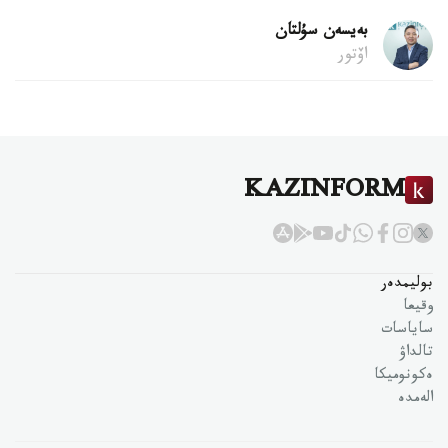
بەيسەن سۇلتان
اۆتور
KAZINFORM
بوليمدەر
وقيعا
ساياسات
تالداۋ
ەكونوميكا
الەمدە