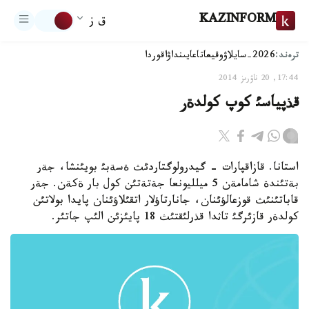
KAZINFORM
ق ز
ترەند:
2026-سايلاۋ
وقيعا
تاعايىنداۋ
اقوردا
17:44, 20 ناۋرىز 2014
قذپياسئ كوپ كولدةر
استانا. قازاقپارات - گيدرولوگتاردئث ةسةبئ بويئنشا، جةر
بةتئندة شامامةن 5 ميلليونعا جةتةتئن كول بار ةكةن. جةر
قاباتئنئث قوزعالؤئنان، جانارتاؤلار اتقئلاؤئنان پايدا بولاتئن
كولدةر قازئرگئ تاثدا قذرلئقتئث 18 پايئزئن الئپ جاتئر.