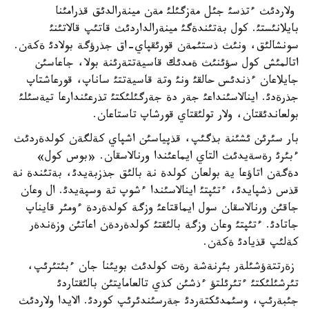
ولاردئث ءتذسئ جئل مةزگئلئ مةن مينةرالدئق قذرامئنا
بايلانئستئ. كول بةتئندةگئ مينةرالداردئث قاتئپ قالاتئنئ
سونشالئق، ونئث ذستئمةن قورئقپاي-اق جذرؤگة بولادئ ةكةن.
اتالمئش كول سؤئنئث ةمدئك قاسيةتتةرئنة بولا، جاعاسئن
جايلاعان ءذندئس حالقئ ونئ وتة قاسيةتتئ ساناپ، قورعاشتاپ
جذرةدئ. اينالاسئنداعئ جةر دة جةرگئلئكتئ تذرعئندارعا تيةسئلئ
بولعاندئقتان، ولار تولئقتاي قورشاپ تاستاعان.
بار سئرئن ئشئنة بذگئپ، قذپياسئن اشپاي كةلگةن كولدةردئث
ءبئرئ رةسةيدئث التاي ايماعئندا ورنالاسقان. «بوس كول»
دةگةن اتاؤعا ية بولعان كولدة نة بالئق جذزبةيدئ، بةتئندة نة
قذس ذشپايدئ، ءتئپتئ اينالاسئندا ءشوپ تة وسپةيدئ. ال وعان
جاقئن ورنالاسقان سول ايماقتاعئ وزگة كولدةردة ءومئر قايناپ
جاتادئ. ءتئپتئ وعان وزگة بالئقتئ كولدةردةن اعاتئن وزةندةر
كةلئپ قذيادئ ةكةن.
زةرتتةؤشئلةر بئرنةشة رةت كولدئث بويئنا جان ءبئتئرئپ،
تئرشئلئكتئ ءتئرئلتؤ ءذشئن كذي تالعامايتئن بالئقتاردئ
جئبةرئپ، وسئمدئكتةردئ جةرسئندئرئپ كوردئ. الايدا ولاردئث