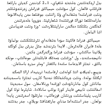
بذل ارةكةتئنةن ةشتةثة شئقپاي، 1-2 كذننةن كةيئن بارلئعئ
قئرئلئپ قالعان. كول سؤئنئث حيميالئق قذرامئن زةرتتةؤشئلةر
ونئث قذرامئندا ةشقانداي ؤلئ زاتتئث جوقتئعئ مةن پايدالانؤعا
جارامدئلئعئ تؤرالئ قورئتئندئ شئعارئپتئ. ةؤروپا ةلدةرئنةن
كةلگةن بئلئكتئ دةگةن ساراپشئلاردئث ءوزئ ونئث قذپياسئن
اشا الماعان.
حيميالئق قذرامئ قالئپتئ سؤدا ةشقانداي تئرشئلئكتئث بولماؤئ
ةلدئ قايران قالدئرعان. الايدا بئرنةشة جئل بذرئن بذل كولگة
پلاتينا سالئنئپ، سؤدئث قذرامئ وزگةرگةن ةكةن.
ناتيجةسئندة، ول ءوزئنئث ةمدئك قابئلةتئن جوعالتئپ، موثكة
بالئق، تةثئز الابذعاسئ سئندئ بالئقتار ءومئر سذرة باستاعان.
«پيچ-لةيك» اتتئ كولدئث ارقاسئندا ترينيداد ارالئ الةمگة
ايگئلئ بولدئ. ونئث ةرةكشةلئگئ نةدة؟ كاريب تةثئزئ باسسةينئنة
جاتاتئن كول جانارتاؤدئث اؤزئندا ورنالاسقان. سول سةبةپتئ
اسفالتتئث تابيعي قاينار كوزئ بولئپ سانالادئ. شايئرعا تولئ كول
كاريب پليتاسئنئث ورنئنان قوزعالئپ، جارئلؤئ اسةرئنةن پايدا
بولعان. جةر استئنداعئ مذناي جارئقشاقتئ بويلاي، جةر بةتئنة