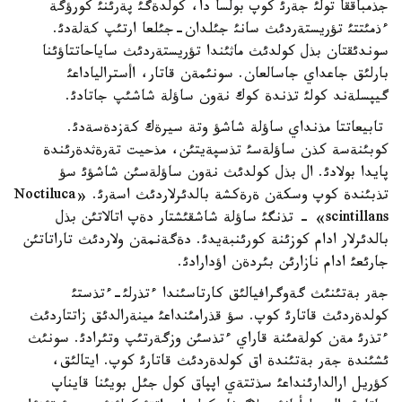
جذمباققا تولئ جةرئ كوپ بولسا دا، كولدةگئ پةرئنئ كورؤگة
ءذمئتتئ تؤريستةردئث سانئ جئلدان-جئلعا ارتئپ كةلةدئ.
سوندئقتان بذل كولدئث ماثئندا تؤريستةردئث ساياحاتتاؤئنا
بارلئق جاعداي جاسالعان. سونئمةن قاتار، اأسترالياداعئ
گيپسلةند كولئ تذندة كوك نةون ساؤلة شاشئپ جاتادئ.
تابيعاتتا مذنداي ساؤلة شاشؤ وتة سيرةك كةزدةسةدئ.
كوبئنةسة كذن ساؤلةسئ تذسپةيتئن، مذحيت تةرةثدةرئندة
پايدا بولادئ. ال بذل كولدئث نةون ساؤلةسئن شاشؤئ سؤ
تذبئندة كوپ وسكةن ةرةكشة بالدئرلاردئث اسةرئ. «Noctiluca
scintillans» - تذنگئ ساؤلة شاشقئشتار دةپ اتالاتئن بذل
بالدئرلار ادام كوزئنة كورئنبةيدئ. دةگةنمةن ولاردئث تاراتاتئن
جارئعئ ادام نازارئن بئردةن اؤدارادئ.
جةر بةتئنئث گةوگرافيالئق كارتاسئندا ءتذرلئ-ءتذستئ
كولدةردئث قاتارئ كوپ. سؤ قذرامئنداعئ مينةرالدئق زاتتاردئث
ءتذرئ مةن كولةمئنة قاراي ءتذسئن وزگةرتئپ وتئرادئ. سونئث
ئشئندة جةر بةتئندة اق كولدةردئث قاتارئ كوپ. ايتالئق،
كؤريل ارالدارئنداعئ سذتتةي اپپاق كول جئل بويئنا قايناپ