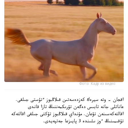
Фото: Кадр из видео
اقجان - وتە سيرەك كەزدەسەتىن قىلاڭبوز ءتۇستى جىلقى.
عاناتلى جانە تابىس دەگەن تۇرىكمەننىڭ تازا قاندى
اقالتەكەسىنەن تۋعان. مۇنداي قىلاڭبوز تۇكتى جىلقى اقالتەكە
تۇقىمىنىڭ ءوز ىشىندە 3 پايىزعا جەتپەيدى.