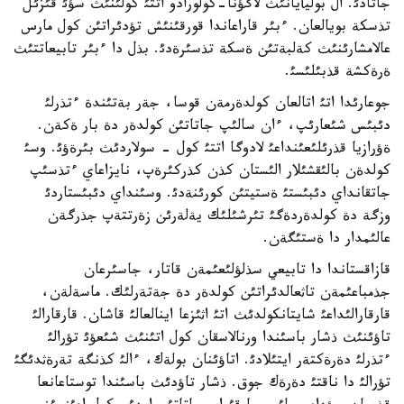
جاتادئ. ال بوليأيانئث لاگؤنا-كولورادو اتتئ كولئنئث سؤئ قئزئل
تذسكة بويالعان. ءبئر قاراعاندا قورقئنئش تؤدئراتئن كول مارس
عالامشارئنئث كةلبةتئن ةسكة تذسئرةدئ. بذل دا ءبئر تابيعاتتئث
ةرةكشة قذبئلئسئ.
جوعارئدا اتئ اتالعان كولدةرمةن قوسا، جةر بةتئندة ءتذرلئ
دئبئس شئعارئپ، ءان سالئپ جاتاتئن كولدةر دة بار ةكةن.
ةؤرازيا قذرئلئعئنداعئ لادوگا اتتئ كول - سولاردئث بئرةؤئ. وسئ
كولدةن بالئقشئلار الئستان كذن كذركئرةپ، نايزاعاي ءتذسئپ
جاتقانداي دئبئستئ ةستيتئن كورئنةدئ. وسئنداي دئبئستاردئ
وزگة دة كولدةردةگئ تئرشئلئك يةلةرئن زةرتتةپ جذرگةن
عالئمدار دا ةستئگةن.
قازاقستاندا دا تابيعي سذلؤلئعئمةن قاتار، جاسئرعان
جذمباعئمةن تاثعالدئراتئن كولدةر دة جةتةرلئك. ماسةلةن،
قارقارالئداعئ شايتانكولدئث اتئ اثئزعا اينالعالئ قاشان. قارقارالئ
تاؤئنئث ذشار باسئندا ورنالاسقان كول اتئنئث شئعؤئ تؤرالئ
ءتذرلئ دةرةكتةر ايتئلادئ. اتاؤئنان بولةك، ءالئ كذنگة تةرةثدئگئ
تؤرالئ دا ناقتئ دةرةك جوق. ذشار تاؤدئث باسئندا توستاعانعا