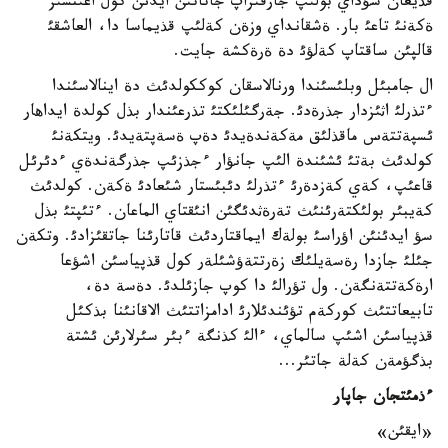
قذيعان سؤداي بولئپ جارقئراپ جاتاتئن ايدئن كول اعئنسئز
ةكةنئ تاعئ بار. ةشقانداي وزةن كةلئپ قذيماسا دا، العاشقئ
قالپئن ساقتاپ كةلؤئ دة ةرةكشة جايت.
ال جامبئل وبلئسئندا ورنالاسقان كوككولدئث دة اينالاسئندا
ءتذرلئ اثئزدار جذرةدئ. جةرگئلئكتئ تذرعئندار بذل كولدة ايداهار
ئسپةتتةس ماقذلئق مةكةندةيدئ دةپ ةسةپتةيدئ. ويتكةنئ
كولدئث بةتئ ئشئندة الئپ جانؤار ءجذزئپ جذرگةندةي ءدئرئل
قاعئپ، كةي كةزدةرئ ءتذرلئ دئبئستار شئعادئ ةكةن. كولدئث
كةيبئر بولئكتةرئنئث تةرةثدئگئن انئقتاي الماعان. ءتئپتئ بذل
سؤ ايدئنئن اؤراسئ بولةك ايماقتاردئث قاتارئنا جاتقئزادئ. وتكةن
جئلئ جازدا رةسةيلئك زةرتتةؤشئلةر كول قذپياسئن اشؤعا
ارةكةتتةنگةن. ول تؤرالئ دا كوپ جازئلدئ. دةسة دة،
تابيعاتتئث كوركةم تؤئندئلارئ ادامزاتتئث الاقانئنا بذكئل
قذپياسئن اشئپ سالماي، ءالئ كذنگة ءبئر سئرلارئن ئشتة
بذگؤمةن كةلة جاتئر...
ءذمئتجان جاپار
«ايقئن»