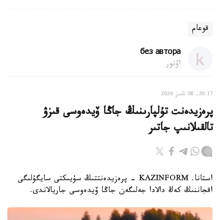
قوعام
без автора
اۆتور
20:17, 08 تامىز 2026
پرەزيدەنت تۇلپارىنىڭ جاڭا ۆيدەوسى قىزۋ
تالقىلانىپ جاتىر
استانا. KAZINFORM - پرەزيدەنتتىڭ سۇيىكتى سايگۇلىگى
اقجاننىڭ كەڭ دالادا جەلىگەن جاڭا ۆيدەوسى جاريالاندى.