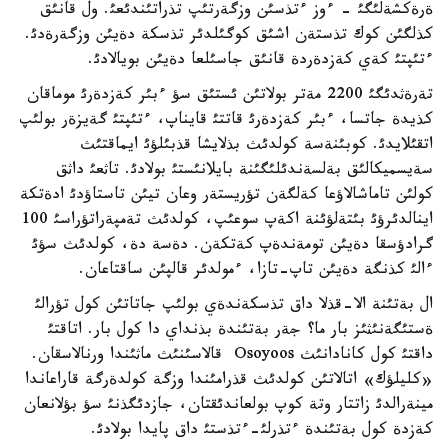
ةرةكشةلئگئ - ءوز ءتذسئن وزگةرتئپ تذراتئندئعئ. ول قانئق
كذلگئن كوك تذستةن اشئق كوگئلدئر تذسكة دةيئن وزگةرةدئ.
ءتئپتئ كةي كةزدةردة قانئق جاسئلعا دةيئن بويالادئ.
تةرةثدئگئ 2200 مةتر بولاتئن ئستئق سؤ ءبئر كةزدةرئ موماقان
كذيدة جاتسا، ءبئر كةزدةرئ قاتتئ قايناپ، ءتئپتئ گةيزةر بولئپ
اتقئلايدئ. كوبئنةسة كولدئث بذلايشا قذبئلؤئ ايماقتئث
سةيسميكالئق بةلسةندئلئگئنة بايلانئستئ بولادئ. تاثعئ داثق
كولئن تاماشالاؤعا كةلگةن تؤريستةر وعان تيئن تاستاؤدئ ادةتكة
اينالدئرؤئ بئتةلؤئنة اكةپ سوعئپ، كولدئث تةمپةراتؤراسئ 100
گرادؤسقا دةيئن تومةندةپ كةتكةن. دةسة دة، كولدئث سؤئ
ءالئ كذنگة دةيئن تاپ-تازا، ءمولدئر قالپئن ساقتاعان.
ال بةتئنة الا-قذلا داق تذسكةندةي بولئپ جاتاتئن كول تؤرالئ
ةستئگةنئثئز بار ما؟ جةر بةتئندة بذنداي دا كول بار. اتاقتئ
داقتئ كول كانادانئث Osoyoos قالاسئنئث ماثئندا ورنالاسقان.
«كليلؤك» اتالاتئن كولدئث قذرامئندا وزگة كولدةرگة قاراعاندا
مينةرالدئ زاتتار وتة كوپ بولعاندئقتان، جازدئگذنئ سؤ بؤلانعان
كةزدة كول بةتئندة ءتذرلئ-ءتذستئ داق پايدا بولادئ.