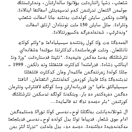
شئعئپ، ذشپا زاتتاردئث بؤلانؤئ سالدارئنان، وندئرئستئك
جولمةن الئنعان تذرئنةن كةم تذسپةيتئن اسفالتقا اينالادئ.
ؤاقئت وتكةن سايئن كولدئث بةتئنة جاثا اسفالت شئعئپ
وتئرادئ. جئل سايئن 150 مئث توننادان ارتئق اسفالت
ءوندئرئپ، شةتةلدةرگة ةكسپورتتالادئ.
الةمدةگئ ةث ؤلئ كول رةتئندة سيسيلياداعئ «ءولئم كولئ»
تانئلعان. ونئث قورعاسئندئ-كذكئرتتئ سؤئندا ةشقانداي
تئرشئلئك يةسئ مةكةن ةتپةيدئ. ءتئپتئ قذستاردئث ءوزئ ونئ
اينالئپ ذشادئ. قذرامئندا كذكئرت قئشقئلئ وتة ذلكةن. 1999 -
جئلئ كولدئ زةرتتةگةن عالئمدار وعان كذكئرت قئشقئلئ
تذبئندةگئ ةكئ قاينار كوزدةن كةلةتئنئن انئقتاعان. اتاقتئ
سيسيليالئق مافيا ءوز قذرباندارئن وسئ كولگة لاقتئرئپ وتئرعان
دةگةن دةرةكتةر دة بار. ويتكةنئ كولگة تذسكةن تئرشئلئك
كوزئنةن ءبئر دةمدة تذك تة قالمايدئ...
ال شوتلانديانئث بةلگئلئ لوح-نةسس كولئ تؤرالئ ةستئمةگةن
ادام جوق شئعار. قذپياعا تولئ بذل كولدة لوح-نةسس قذبئجئعئ
مةكةندةيدئ دةلئنةدئ. دةسة دة، بذل ةلدئث ءتذرلئ اثئز بةن