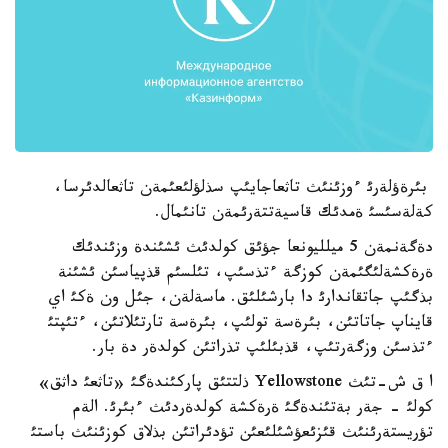
بئرةؤلةرئ ءوزئنئث تاثعاجايئپ سذلؤلئعئمةن تاثعالدئرسا،
كةلةسئسئ ةمدئك قاسيةتتةرئمةن تانئمال.
دةگةنمةن 5 ميلليونعا جؤئق كولدئث ئشئندة وزئندئك
ةرةكشةلئگئمةن كوزگة ءتذسئپ، تئلسئم قذپياسئن ئشئنة
بذگئپ جاتقاندارئ دا بارشئلئق. ماسةلةن، جئل ون ةكئ اي
قايناپ جاتاتئن، بئرةسة تولئپ، بئرةسة تارتئلاتئن، ءتئپتئ
ءتذسئن وزگةرتئپ، قذبئلئپ تذراتئن كولدةر دة بار.
ا ق ش-تئث Yellowstone ذلتتئق پاركئندةگئ «تاثعئ داثق»
كولئ - جةر بةتئندةگئ ةرةكشة كولدةردئث ءبئرئ. الةم
تؤريستةرئنئث قئزئعؤشئلئعئن تؤدئراتئن بذلاق كوزئنئث باستئ