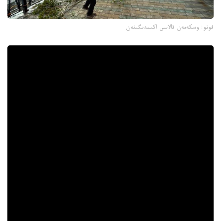
فوتو: وسكەمەن قالاسى اكىمدىگىنەن