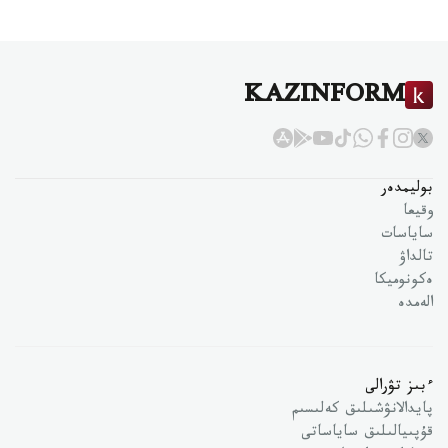
KAZINFORM
بوليمدەر
وقيعا
ساياسات
تالداۋ
ەكونوميكا
الەمدە
ءبىز تۋرالى
پايدالانۋشىلىق كەلىسىم
قۇپىيالىلىق ساياساتى