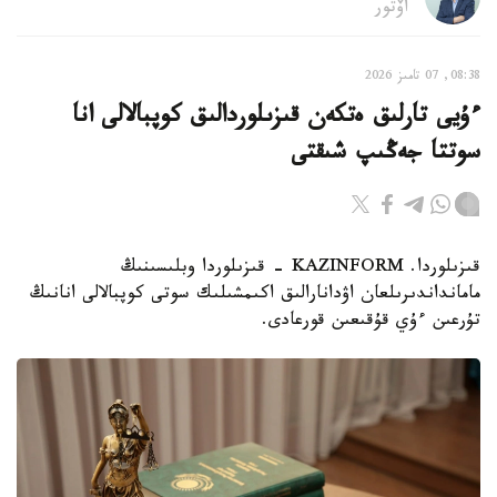
اۆتور
08:38, 07 تامىز 2026
ءۇيى تارلىق ەتكەن قىزىلوردالىق كوپبالالى انا
سوتتا جەڭىپ شىقتى
قىزىلوردا. KAZINFORM - قىزىلوردا وبلىسىنىڭ
مامانداندىرىلعان اۋدانارالىق اكىمشىلىك سوتى كوپبالالى انانىڭ
تۇرعىن ءۇي قۇقىعىن قورعادى.