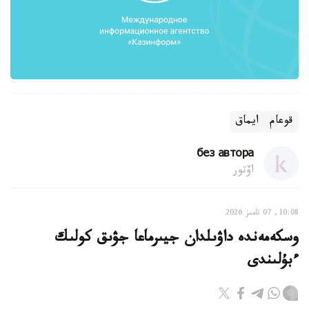
قوعام
ايماق
без автора
اۆتور
10:08, 07 تامىز 2026
وسكەمەندە داۋىلدان جيىرماعا جۋىق كولىك
ءبۇلىندى