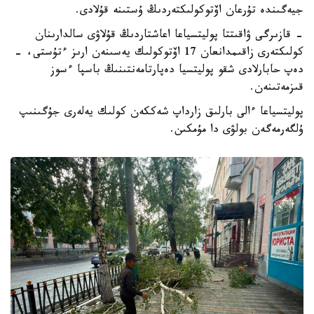
جيەگىندە تۇرعان اۆتوكولىكتەردىڭ ۇستىنە قۇلادى.
- قازىرگى ۋاقىتتا پوليتسياعا اعاشتاردىڭ قۇلاۋى سالدارىنان
كولىكتەرى زاقىمدانعان 17 اۆتوكولىك يەسىنەن ارىز ءتۇستى، -
دەپ حابارلادى شقو پوليتسيا دەپارتامەنتىنىڭ باسپا ءسوز
قىزمەتىنەن.
پوليتسياعا ءالى بارلىق زارداپ شەككەن كولىك يەلەرى جۇگىنىپ
ۇلگەرمەگەن بولۋى دا مۇمكىن.