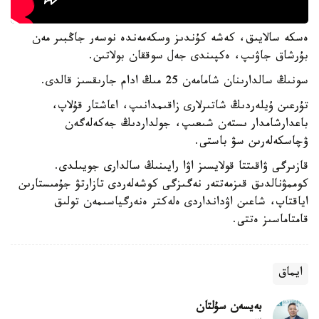
ەسكە سالايىق، كەشە كۇندىز وسكەمەندە نوسەر جاڭبىر مەن
بۇرشاق جاۋىپ، ەكپىندى جەل سوققان بولاتىن.
سونىڭ سالدارىنان شامامەن 25 مىڭ ادام جارىقسىز قالدى.
تۇرعىن ۇيلەردىڭ شاتىرلارى زاقىمدانىپ، اعاشتار قۇلاپ،
باعدارشامدار ىستەن شىعىپ، جولداردىڭ جەكەلەگەن
ۋچاسكەلەرىن سۋ باستى.
قازىرگى ۋاقىتتا قولايسىز اۋا رايىنىڭ سالدارى جويىلدى.
كوممۋنالدىق قىزمەتتەر نەگىزگى كوشەلەردى تازارتۋ جۇمىستارىن
اياقتاپ، شاعىن اۋدانداردى ەلەكتر ەنەرگياسىمەن تولىق
قامتاماسىز ەتتى.
ايماق
بەيسەن سۇلتان