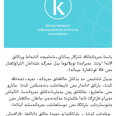
باستئ مةرةكةلئك شارالار يساتاي-ماحامبةت اتئنداعئ ورتالئق
الاثدا ءوتتئ. مةيرامدئ تويلاتؤعا بذل جةرگة مئثداعان اتئراؤلئقتار
مةن قالا قوناقتارئ جينالدئ.
«بذل شئنئمةن دة بذكئل حالئقتئق مةرةكة، تةپة-تةثدئك
كذنئ، بارلئق ادامدار مةن تابيعاتتئث ذندةسكةن كذنئ. جاثارؤ
مةن جاثعئرؤ، جئلئلئق پةن مةيئرباندئلئق مةرةكةسئ. اتالمئش
مةيرام قازئرگئ تاثدا ةلئمئزدئ مةكةندةپ جاتقان حالئقتار مةن
ةتنوستاردئث بئرلئگئ مةن دوستئعئنئث مةرةكةسئنة اينالدئ.
«ةلدئث كذشئ - بئرلئكتة!» دةيدئ حالئق دانالئعئ. قازاقستان