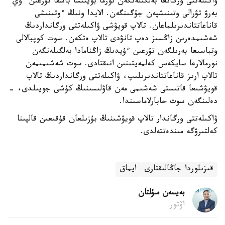
ۋاكىلەتتى ورگانعا بەلگىلەنگەن نورما بويىنشا باسقا تۇرعىن ءۇي
بەرۋ تۋرالى وتىنىشپەن جۇگىنگەن. الايدا ونىڭ ءوتىنىشى
قاناعاتتاندىرىلماعان. تالاپ قويۋشى ۋاكىلەتتى ورگانداردىڭ
شەشىمدەرىن زاڭسىز دەپ تانۋدى تالاپ ەتكەن. سوت كوپبالالى
وتباسىعا بەرىلگەن تۇرعىن ءۇيدىڭ زاڭنامادا بەلگىلەنگەن
نورمالارعا سايكەس كەلمەيتىنىن انىقتادى. سوت شەشىمىمەن
تالاپ ارىز قاناعاتتاندىرىلىپ، ۋاكىلەتتى ورگانداردىڭ تالاپ
قويۋشىعا قاتىستى شەشىمى مەن قاۋلىسىنىڭ كۇشى جويىلدى، -
دەلىنگەن سوت حابارلاماسىندا.
ۋاكىلەتتى ورگاندار تالاپ قويۋشىنىڭ بۇزىلعان قۇقىعىن قالپىنا
كەلتىرۋگە مىندەتتەلدى.
قىزىلوردا جاڭالىقتارى
ايماق
بەيسەن سۇلتان
اۆتور