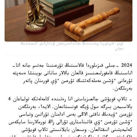
فوتو: قىزىلوردا وبلىسىنىڭ مامانداندىرىلعان اۋدانارالىق اكىمشىلىك
سوتى
2024 -جىلى قىزىلوردا قالاسىنىڭ تۇرعىنىنا جەتىم جانە اتا-
اناسىنىڭ قامقورلىعىنسىز قالعان بالالار ساناتى بويىنشا ەسەپتە
تۇرعانى ءۇشىن مەملەكەتتىك تۇرعىن ءۇي قورىنان پاتەر
بەرىلگەن.
- تالاپ قويۋشى جالعىزباستى انا رەتىندە كامەلەتكە تولماعان 4
بالاسىمەن بىرگە سول ۇيگە قونىستانعان. الايدا، بەرىلگەن
تۇرعىن ءۇيدىڭ ناقتى الاڭى بەس ادامنان تۇراتىن وتباسى
ءۇشىن تۇرعىن ءۇي قاتىناستارى تۋرالى زاڭ نورمالارىنا سايكەس
كەلمەيتىنى انىقتالعان. وسىعان بايلانىستى تالاپ قويۋشى