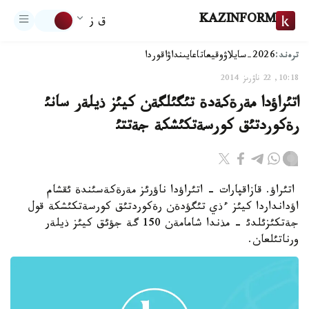
KAZINFORM
ق ز
ترەند:
2026-سايلاۋ
وقيعا
تاعايىنداۋ
اقوردا
10:18, 22 ناۋرىز 2014
اتئراؤدا مةرةكةدة تئگئلگةن كيئز ذيلةر سانئ
رةكوردتئق كورسةتكئشكة جةتتئ
اتئراؤ. قازاقپارات - اتئراؤدا ناؤرئز مةرةكةسئندة ئقشام
اؤدانداردا كيئز ءذي تئگؤدةن رةكوردتئق كورسةتكئشكة قول
جةتكئزئلدئ - مذندا شامامةن 150 گة جؤئق كيئز ذيلةر
ورناتئلعان.