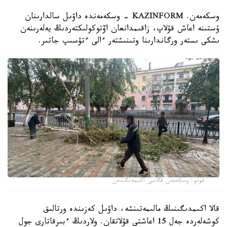
وسكەمەن. KAZINFORM - وسكەمەندە داۋىل سالدارىنان
ۇستىنە اعاش قۇلاپ، زاقىمدانعان اۆتوكولىكتەردىڭ يەلەرىنەن
ىشكى ىستەر ورگاندارىنا وتىنىشتەر ءالى ءتۇسىپ جاتىر.
فوتو: وسكەمەن قالاسى اكىمدىگىنەن
قالا اكىمدىگىنىڭ مالىمەتىنشە، داۋىل كەزىندە ورتالىق
كوشەلەردە جەل 15 اعاشتى قۇلاتقان. ولاردىڭ ءبىرقاتارى جول