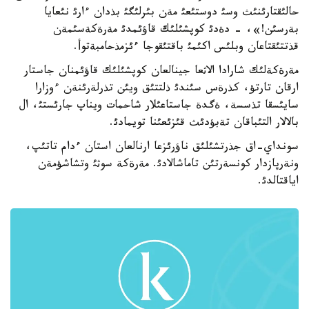
حالئقتارئنئث وسئ دوستئعئ مةن بئرلئگئ بذدان ءارئ نئعايا
بةرسئن!»، - دةدئ كوپشئلئك قاؤئمدئ مةرةكةسئمةن
قذتتئقتاعان وبلئس اكئمئ باقتئقوجا ءئزمذحامبةتوأ.
مةرةكةلئك شارادا الاثعا جينالعان كوپشئلئك قاؤئمنان جاستار
ارقان تارتؤ، كذرةس سئندئ ذلتتئق ويئن تذرلةرئنةن ءوزارا
سايئسقا تذسسة، ةگدة جاستاعئلار شاحمات ويناپ جارئستئ، ال
بالالار التئباقان تةبؤدئث قئزئعئنا تويمادئ.
سونداي-اق جذرتشئلئق ناؤرئزعا ارنالعان استان ءدام تاتئپ،
ونةرپازدار كونسةرتئن تاماشالادئ. مةرةكة سوثئ وتشاشؤمةن
اياقتالدئ.