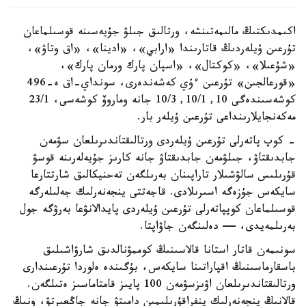
اكىمدىكتىڭ مالىمەتىنشە، ورتالىق جىلۋ جۇيەسىنە قوسىلماعان
تۇرعىن ۇيلەردىڭ قاتارىندا «ارابي»، «ادينا»، «اق وتاۋ»،
«شۇعىلا»، «كوكتال»، «اسپان پارك ورمان پارك»،
«قورعالجىن» تۇرعىن ءۇي كەشەندەرى، سونداي-اق ە-496
كوشەسىندەگى 10, 10/1, 10/3 جانە وماروۆ كوشەسى، 23/1
مەكەنجايلارىنداعى تۇرعىن ۇيلەر بار.
- كوپ پاتەرلى تۇرعىن ۇيلەردى ورتالىقتاندىرىلعان سۋمەن
جابدىقتاۋ، جىلۋمەن جابدىقتاۋ جانە كارىز جۇيەلەرىنە قوسۋ
قۇرىلىس سالۋشىلار تاراپىنان بەرىلگەن تەحنيكالىق شارتتارعا
سايكەس جۇزەگە اسىرىلادى. قاجەتتى ينجەنەرلىك جەلىلەرگە
قوسىلماعان كوپپاتەرلى تۇرعىن ۇيلەردى پايدالانۋعا بەرۋگە جول
بەرىلمەيدى، — دەلىنگەن جاۋاپتا.
سونىمەن قاتار استانا قالاسىنىڭ كوممۋنالدىق شارۋاشىلىق
باسقارماسىنىڭ اقپاراتىنا سايكەس، بۇگىندە ەلوردا تۇرعىندارى
ورتالىقتاندىرىلعان اۋىزسۋمەن 100 پايىز قامتاماسىز ەتىلگەن.
قالانىڭ ينجەنەرلىك ينفراقۇرىلىمىن دامىتۋ جانە جاڭعىرتۋ، ونىڭ