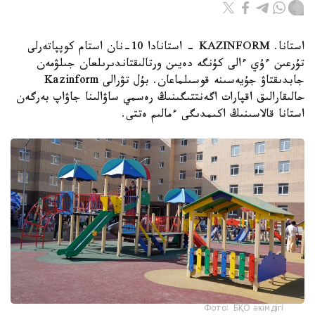
استانا. KAZINFORM - استانادا 10-نان استام كوپپاتەرلى
تۇرعىن ءۇي ءالى كۇنگە دەيىن ورتالىقتاندىرىلعان جىلۋمەن
جابدىقتاۋ جۇيەسىنە قوسىلماعان. بۇل تۋرالى Kazinform
حالىقارالىق اقپارات اگەنتتىگىنىڭ رەسمي ساۋالىنا جاۋاپ بەرگەن
استانا قالاسىنىڭ اكىمدىگى ءمالىم ەتتى.
Фото: БҚО әкімдігі