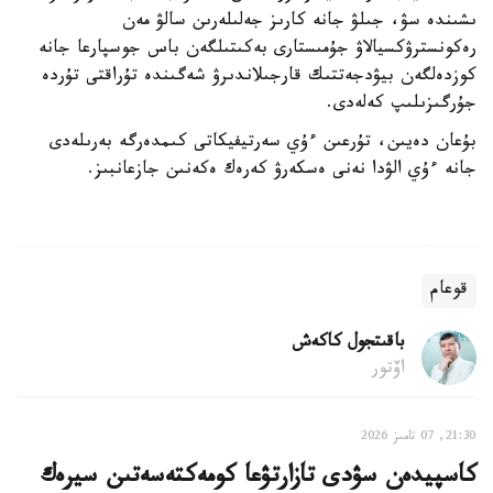
ىشىندە سۋ، جىلۋ جانە كارىز جەلىلەرىن سالۋ مەن
رەكونسترۋكسيالاۋ جۇمىستارى بەكىتىلگەن باس جوسپارعا جانە
كوزدەلگەن بيۋدجەتتىك قارجىلاندىرۋ شەگىندە تۇراقتى تۇردە
جۇرگىزىلىپ كەلەدى.
بۇعان دەيىن، تۇرعىن ءۇي سەرتيفيكاتى كىمدەرگە بەرىلەدى
جانە ءۇي الۋدا نەنى ەسكەرۋ كەرەك ەكەنىن جازعانبىز.
قوعام
باقىتجول كاكەش
اۆتور
21:30, 07 تامىز 2026
كاسپيدەن سۋدى تازارتۋعا كومەكتەسەتىن سيرەك