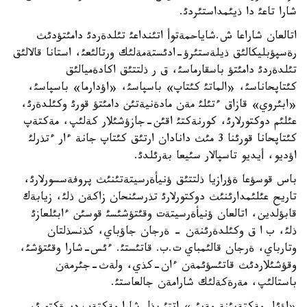
شارا تاعئ دا ذيئمداستئردئ.
اتالعان شاراعا ش.شاياحمةتوأ اتئنداعئ تئلدةردئ دامئتؤدئث
رةسپؤبليكالئق ذيلةستئرؤ-ادئستةمةلئك ورتالئعئ، استانا قالالئق
تئلدةردئ دامئتؤ باسقارماسئ، ق ر ذلتتئق اكادةميالئق
كئتاپحاناسئ، «الماتئ كئتاپ» باسپاسئ، «اؤدارما» باسپاسئ،
«ابئروي» قازاق ءتئلئ مةن مادةنيةتئن دامئتؤ قورئ وكئلدةرئ،
عئلئم دوكتورلارئ، كورنةكتئ اقئن-جازؤشئلار كةلئپ، مةكتةپ
كئتاپحانا قورئنا 3 مئث دانادان ارتئق كئتاپ جانة ءار ءتذرلئ
اؤديو، أيديو تاسپالار سئيعا بةرئلدئ.
باس قوسؤعا ةؤرازيا ذلتتئق ؤنيأةرسيتةتئنئث پروفةسسورلارئ،
تاريح عئلئمدارئنئث دوكتورلارئ تذرسئنحان زاكةن ذلئ، زيابةك
قابؤلدين، اتالعان ؤنيأةرسيتةت وقئتؤشئسئ قوسئن ءابئلعازئ
ذلئ، ب ا ق وكئلدةرئنةن - ةرجان جاؤباي، كذنسذلتان
وتارباي، ةرجان قالئمباي ت.ب. قاتئستئ. ءئس-شارا وقئتؤشئ،
وقؤشئلاردئث قاتئسؤئمةن ءان-كذي، ولةث-جئرمةن
باستالئپ، مةرةكةلئك شارامةن جالعاستئ.