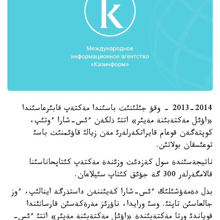
2013-2014 - وقؤ جئلئنئث باسئندا مةكتةپ قابئرعاسئندا
«اؤئل مةكتةبئنة مةيئر» اتتئ ذلكةن ءئس-شارا ءوتئپ،
كوپتةگةن قوعام قايراتكةرلةرئ مةن زيالئ قاؤئمنئث باسئ
توعئسقان بولاتئن.
ناتيجةسئندة سول كةزدئث وزئندة مةكتةپ كئتاپحاناسئنا
قالامگةرلةر 300 گة جؤئق كئتاپ سئيلاعان.
بذل دةمةؤشئلئك ءئس-شارا كةيئننةن داستذرگة اينالئپ، ءوز
جالعاسئن تاپتئ. وسئ ورايدا، ناؤرئز مةرةكةسئن قارساثئندا
قوياندئ ورتا مةكتةبئندة «اؤئل مةكتةبئنة مةيئر» اتتئ ءئس-