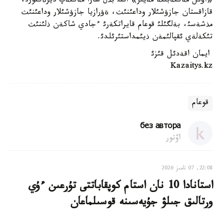
«اؤئل مةكتةبئنة مةيئر» اتتئ بذل شارا مةكتةپ ديرةكتورئ،
قازاقستان جازؤشئلار وداعئنئث، ةؤرازيا جازؤشئلار وداعئنئث
مذشةسئ، بةلگئلئ قوعام قايراتكةرئ ءجادي شاكةن ذلئنئث
تئكةلةي ئقپالئمةن ذيئمداستئرئلدئ.
ايمان اقةدئل قئزئ
Kazaitys.kz
قوعام
без автора
اۆتور
22:08, 07 تامىز 2026
استانادا 10 نان استام كوپقاباتتى تۇرعىن ءۇي
ورتالىق جىلۋ جۇيەسىنە قوسىلماعان