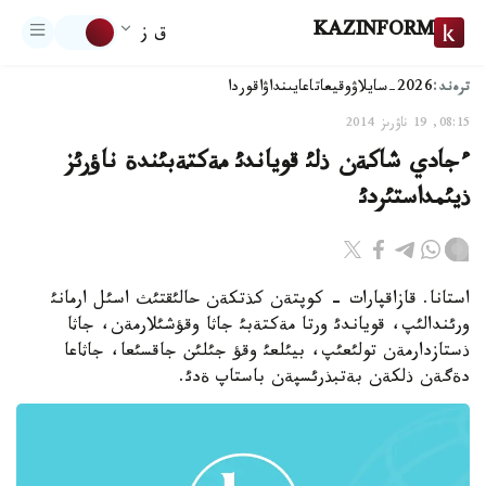
KAZINFORM
ق ز
ترەند:
2026-سايلاۋ
وقيعا
تاعايىنداۋ
اقوردا
08:15, 19 ناۋرىز 2014
ءجادي شاكةن ذلئ قوياندئ مةكتةبئندة ناؤرئز
ذيئمداستئردئ
استانا. قازاقپارات - كوپتةن كذتكةن حالئقتئث اسئل ارمانئ
ورئندالئپ، قوياندئ ورتا مةكتةبئ جاثا وقؤشئلارمةن، جاثا
ذستازدارمةن تولئعئپ، بيئلعئ وقؤ جئلئن جاقسئعا، جاثاعا
دةگةن ذلكةن بةتبذرئسپةن باستاپ ةدئ.