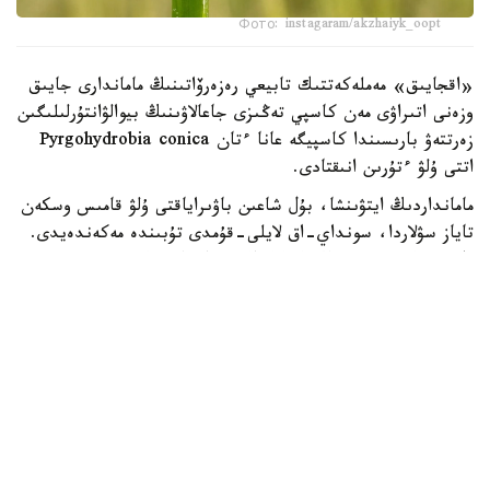
Фото: instagaram/akzhaiyk_oopt
«اقجايىق» مەملەكەتتىك تابيعي رەزەرۆاتىنىڭ ماماندارى جايىق
وزەنى اتىراۋى مەن كاسپي تەڭىزى جاعالاۋىنىڭ بيوالۋانتۇرلىلىگىن
زەرتتەۋ بارىسىندا كاسپيگە عانا ءتان Pyrgohydrobia conica
اتتى ۇلۋ ءتۇرىن انىقتادى.
مامانداردىڭ ايتۋىنشا، بۇل شاعىن باۋىراياقتى ۇلۋ قامىس وسكەن
تاياز سۋلاردا، سونداي-اق لايلى-قۇمدى تۇبىندە مەكەندەيدى.
ول سۋ ەكوجۇيەسىنىڭ ەكولوگيالىق جاعدايىن كورسەتەتىن
ماڭىزدى ينديكاتورلاردىڭ ءبىرى سانالادى. ۇلۋ كولەمى جاعىنان
كىشكەنتاي بولعانىمەن، تابيعي ورتا ءۇشىن ماڭىزى زور. ول
ورگانيكالىق قالدىقتارمەن جانە ميكروسكوپيالىق بالدىرلارمەن
قورەكتەنىپ، سۋدىڭ تابيعي تازارۋىنا ىقپال ەتەدى. سونىمەن
قاتار بالىقتار مەن سۋ قۇستارى ءۇشىن قورەك تىزبەگىنىڭ
ماڭىزدى بولىگى بولىپ تابىلادى، دەپ اتاپ ءوتتى «اقجايىق»
مەملەكەتتىك تابيعي رەزەرۆاتىنىڭ قىزمەتكەرلەرى.