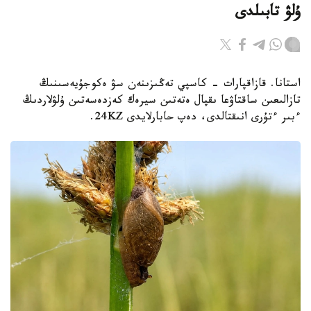
ۇلۋ تابىلدى
استانا. قازاقپارات - كاسپي تەڭىزىنەن سۋ ەكوجۇيەسىنىڭ
تازالىعىن ساقتاۋعا ىقپال ەتەتىن سيرەك كەزدەسەتىن ۇلۋلاردىڭ
ءبىر ءتۇرى انىقتالدى، دەپ حابارلايدى 24KZ.