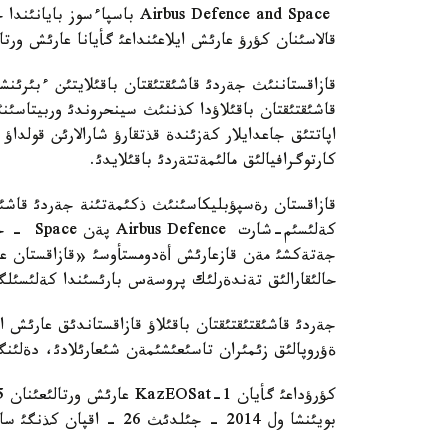
Airbus Defence and Space با
قالاسئنان كؤرؤ عارئش ايلاعئنداعئ گأيانا عارئش ورتا
قاشئقتئقتان باقئلاؤدا كذننئث سينحروندئ وربيتاسئن
اپاتتئق جاعدايلار كةزئندة قذتقارؤ شارالارئن قولدا
كارتوگرافيالئق مالئمةتتةردئ باقئلايدئ.
قازاقستان رةسپؤبليكاسئنئث ذكئمةتئنة جةردئ قاشئق
كةلئسئم-ش
حالئقارالئق تةندةرلئك پروسةس بارئسئندا كةلئسئلگ
جةردئ قاشئقتئقتئقتان باقئلاؤ قازاقستاندئق عارئش اپ
ةؤروپالئق زئمئران تاسئعئشئمةن شئعارئلادئ، دةلئنگةن Airbus Defence and Space باسپاءسوز حابارلا
بويئنشا ول 2014 - جئلدئث 26 - اقپان كذنگئ ساعات 7:37 كةزئ.