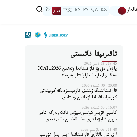
الداۋ
KZ
QZ
РУ
EN
中文
ق ز
ЎЗ
تاقىرىپقا قاتىستى
19:45, 03 تامىز 2026
پاۆەل دۋروۆ قازاقستاندا وتەتىن IOAI-2026
جەڭىمپازدارىنا ماراپاتتار بەرمەك
20:08, 30 شىلدە 2026
قازاقستاننىڭ ۇلتتىق قاۋىپسىزدىك كوميتەتى
كورەيانىڭ 14 ازاماتىن ۇستادى
16:07, 30 شىلدە 2026
كاسپي قۇبىر كونسورسيۋمى تانكەرلەرگە تاعى
درون شابۋىلدارى جاسالعانىن مالىمدەدى
11:48, 06 ماۋسىم 2026
ا ق ش بالالارى قازاقستاندا ءبىر جىل تۇرىپ