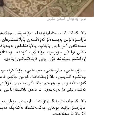
فوتو: ۆيدەودان الىنعان سكرين
بالانىڭ اتا-اناسىنىڭ ايتۋىنشا، ءبۇلدىرشىن جەكەمە
مازاسىزدانۋىن بەيىمدەلۋ كەزەڭىمەن بايلانىستىرعان. 
تىستەلگەن ءىز بارىن بايقاپ، بالاباقشاداعى بەينەباقى
بالانى قولىنان سۇيرەپ، جۇلقىلاپ، كۇشتەپ ۇيىقتاتۋ
ارەكەتتەر بىرنەشە كۇن بويى قايتالانعانىن ايتادى.
- دۇيسەنبى، سارسەنبى، بەيسەنبى، جۇما كۇندەرى ء
جەتكىزە المايمىن. بالا ۇيىقتاماسا، قولىن جاۋىپ ت
كەزدە لاقتىرىپ جىبەرەدى. بالا ەكى بەتىمەن قۇلايد
كەلسە، ونى دا بەرمەيدى، - دەدى بالانىڭ اناسى جا
بالانىڭ جاقىندارىنىڭ ايتۋىنشا، تاربيەشى بۇعان دە
حابارسىز. وقيعا بولعان جەكەمەنشىك مەكتەپكە دەيىن
24 بالا تاربيەلەنەدى.