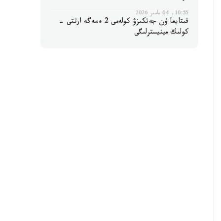
10:55, 04 مامىر 2026
قىتايعا ۇن جەتكىزۋ كولەمى 2 ەسەگە ارتتى -
كولىك مينيسترلىگى