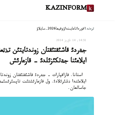
KAZINFORM
ترەند:
اقوردا
تاعايىنداۋ
وقيعا
2026-سايلاۋ
14:51, 14 ناۋرىز 2014
جةردئ قاشئقتئقتان زوندتايتئن تذث
ايلاعئنا جةتكئزئلدئ - قازعارئش
استانا. قازاقپارات - جةردئ قاشئقتئقتان زوندت
جاسالعان.