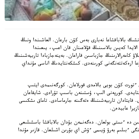
نشىك بالاباقشاعا نەبارى بەس كۇن بارعان. العاشىندا ونىڭ
الايدا كەيىن بالاسىنىڭ قۇلاعىنان قان اعىپ، يىعىندا
لاۋ كامەرالارىنىڭ جازباسىن قاراعان. بەينەجازبادا تاربيەشىنىڭ
عا ارەكەتتەنگەنى كورىنەدى. كىشكەنتايدىڭ اناسى مۇنداي
تورت كۇن بويى بالامدى قورلاعان. كورگەنىمدى ايتىپ
استايدى. كورپەنى الىپ، ۇستىنەن باسىپ تۇرادى. شايقاعان
ى. قايتادان تاربيەشىنىڭ ەتەگىنە جارماسادى. تاماق ىشكىسى
زيرا عابيدەن.
يىن دە ءىستى بولعان. دەگەنمەن بۇدان بالاباقشا باسشىلىعى
گى ءبىلىم بەرۋ ۇيىمى ءۇش اي بۇرىن اشىلعان. قازىر مۇندا