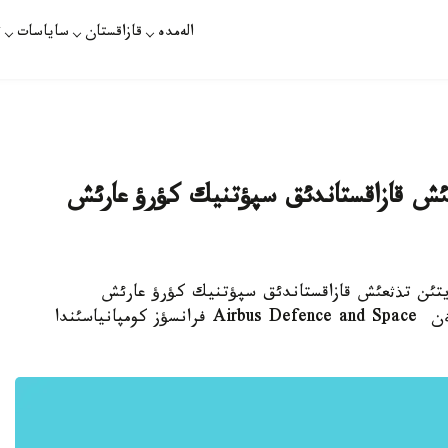
الەمدە
قازاقستان
ساياسات
ت
عئش قازاقستاندئق سپؤتنيك كؤرؤ عارئش
ايتئن تذثعئش قازاقستاندئق سپؤتنيك كؤرؤ عارئش
ايلاعئندا ذشئرئلادئ. ول قازعارئشتئث تاپسئرئسئمةن Airbus Defence and Space فرانسؤز كومپانياسئندا