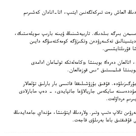
ايدىڭ العاش رەت تىركەلگەنىن ايتىپ، اتا-انادان كەشىرىم
سىمەن بىرگە بىلدىك. تاربيەشىنىڭ ۇيىنە بارىپ سويلەستىك،
مەديتسينالىق تەكسەرۋدەن وتكىزۋگە كومەكتەسۋگە دايىن
شا قۇرىلتايشىسى.
ە، اتالعان دەرەك بويىنشا «كامەلەتكە تولماعان ادامدى
بويىنشا قىلمىستىق ءىس قوزعالعان.
رگىزىلۋدە. قۇقىق بۇزۋشىلىققا قاتىسى بار بارلىق تۇلعالار
ۋ مۇددەسىنە سايكەس جاريالاۋعا جاتپايدى، - دەپ حابارلادى
ىرىم ەرداۋلەت.
بەرۋىن تالاپ ەتىپ وتىر. ولاردىڭ ايتۋىنشا، مۇنداي جاعدايدىڭ
ى قۇقىقتىق باعا بەرىلۋى قاجەت.