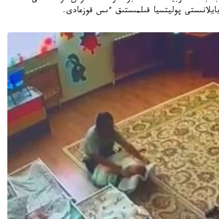
 بايلانىستى پوليتسيا قىلمىستىق ءىس قوزعادى.