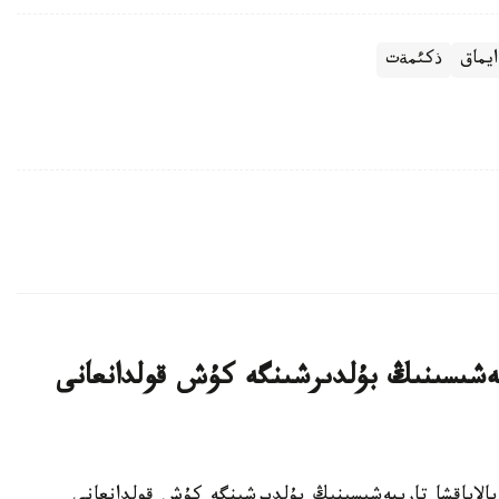
ايماق
ذكئمةت
بيەشىسىنىڭ بۇلدىرشىنگە كۇش قولدانعانى
جەكەمەنشىك بالاباقشا تاربيەشىسىنىڭ بۇلدىرشىنگە كۇش قولدانعانى