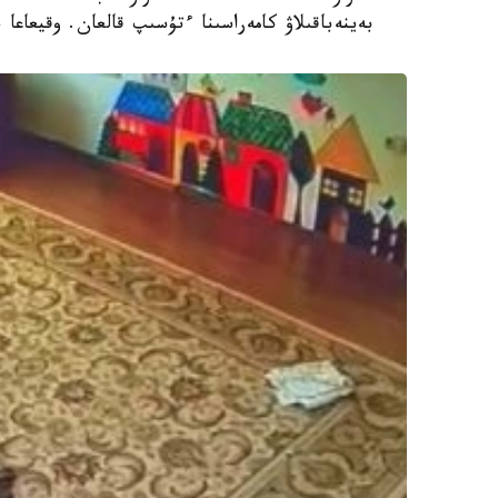
بەينەباقىلاۋ كامەراسىنا ءتۇسىپ قالعان. وقيعاعا