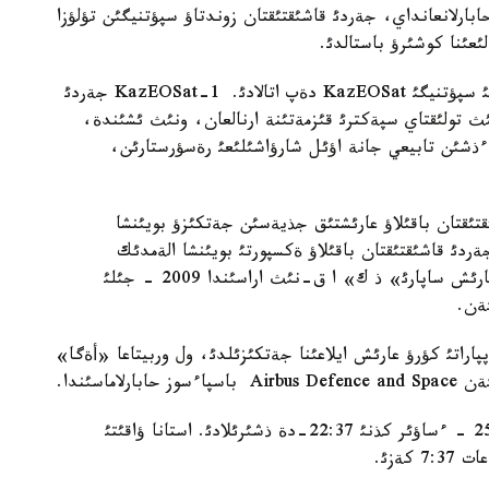
سپاءسوز بايانئندا حابارلانعانداي، جةردئ قاشئقتئقتان زوندتاؤ سپؤتنيگئن تؤلؤزا
لئعئنا كوشئرؤ باستالدئ.
قازاقستاننئث جةردئ قاشئقتئقتان باقئلايتئن ءبئرئنشئ سپؤتنيگئ KazEOSat دةپ اتالادئ. KazEOSat-1 جةردئ
ئث تولئقتاي سپةكترئ قئزمةتئنة ارنالعان، ونئث ئشئندة،
ؤ ءذشئن تابيعي جانة اؤئل شارؤاشئلئعئ رةسؤرستارئن،
تئقتان باقئلاؤ عارئشتئق جذيةسئن جةتكئزؤ بويئنشا
ارت Airbus Defence پةن Space - جةردئ قاشئقتئقتان باقئلاؤ ةكسپورتئ بويئنشا الةمدئك
جةتةكشئ مةن قازعارئش أةدومستأوسئ «قازاقستان عارئش ساپارئ» ذ ك» ا ق-نئث اراسئندا 2009 - جئلئ
ةن.
پاراتئ كؤرؤ عارئش ايلاعئنا جةتكئزئلدئ، ول وربيتاعا «أةگا»
ماسئندا.
كؤرؤداعئ گأيان KazEOSat-1 عارئش ورتالئعئنان 25 - ءساؤئر كذنئ 22:37-دة ذشئرئلادئ. استانا ؤاقئتئ