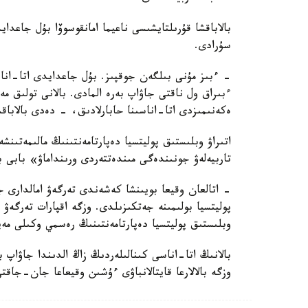
بالاباقشا قۇرىلتايشىسى ناعيما امانقوسوۆا بۇل جاعد
سۇرادى.
- ءبىز مۇنى بىلگەن جوقپىز. بۇل جاعدايدى اتا-انا
ءبىراق ول ناقتى جاۋاپ بەرە المادى. بالانى تولىق 
ەكەنىمىزدى اتا-اناسىنا حابارلادىق، - دەدى بالاباق
اتىراۋ وبلىستىق پوليتسيا دەپارتامەنتىنىڭ مالىمەتىنش
تاربيەلەۋ جونىندەگى مىندەتتەردى ورىنداماۋ» بابى 
- اتالعان وقيعا بويىنشا كەشەندى تەرگەۋ امالدارى جۇ
پوليتسيا بولىمىنە جەتكىزىلدى. وزگە اقپارات تەرگە
وبلىستىق پوليتسيا دەپارتامەنتىنىڭ رەسمي وكىلى مەي
بالانىڭ اتا-اناسى كىنالىلەردىڭ زاڭ الدىندا جاۋاپ 
وزگە بالالارعا قايتالانباۋى ءۇشىن وقيعاعا جان-جاقت