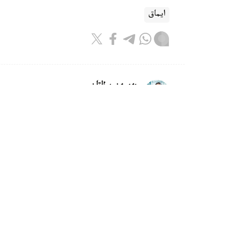
ايماق
بەيسەن سۇلتان
اۆتور
10:08, 07 تامىز 2026
وسكەمەندە داۋىلدان جيىرماعا جۋىق
وسكەمەن. KAZINFORM - وسكەم
اۆتوكولىكتەردىڭ يەلەرىنەن ىشكى ىستەر ورگاندار