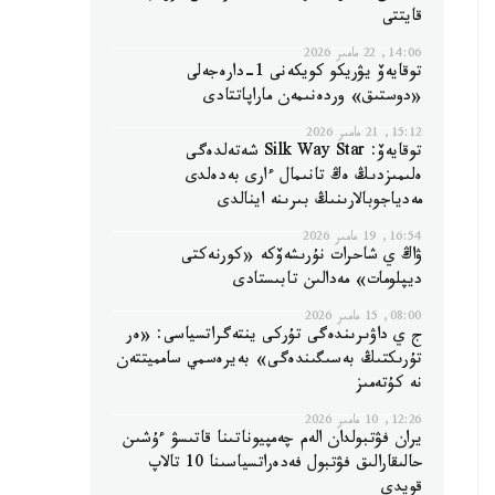
قايتتى
14:06, 22 مامىر 2026
توقايەۆ يۋريكو كويكەنى 1-دارەجەلى
«دوستىق» وردەنىمەن ماراپاتتادى
15:12, 21 مامىر 2026
توقايەۆ: Silk Way Star شەتەلدەگى
ەلىمىزدىڭ ەڭ تانىمال ءارى بەدەلدى
مەدياجوبالارىنىڭ بىرىنە اينالدى
16:54, 19 مامىر 2026
ۋاڭ ي شاحرات نۇرىشەۆكە «كورنەكتى
ديپلومات» مەدالىن تابىستادى
08:00, 15 مامىر 2026
ج ي داۋىرىندەگى تۇركى ينتەگراتسياسى: «ەر
تۇرىكتىڭ بەسىگىندەگى» بەيرەسمي سامميتتەن
نە كۇتەمىز
12:26, 10 مامىر 2026
يران فۋتبولدان الەم چەمپيوناتىنا قاتىسۋ ءۇشىن
حالىقارالىق فۋتبول فەدەراتسياسىنا 10 تالاپ
قويدى