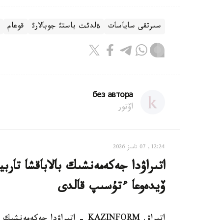
سىرتقى ساياسات
قوعام
ةلدئث باستئ جوبالارئ
без автора
اۆتور
12:24, 07 تامىز 2026
اتىراۋدا جەكەمەنشىك بالاباقشا تار
ۆيدەوعا ءتۇسىپ قالدى
اتىراۋ. KAZINFORM - اتىراۋدا 