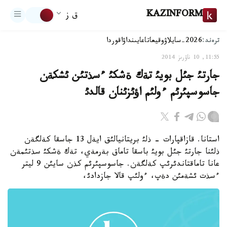
KAZINFORM
ق ز
ترەند:
2026-سايلاۋ
وقيعا
تاعايىنداۋ
اقوردا
11:55, 10 ناۋرىز 2014
جارتئ جئل بويئ تةك ةشكئ ءسذتئن ئشكةن
جاسوسپئرئم ءولئم اؤئزئنان قالدئ
استانا. قازاقپارات - ذلئ بريتانيالئق ايةل 13 جاسقا كةلگةن
ذلئنا جارتئ جئل بويئ باسقا تاماق بةرمةي، تةك ةشكئ سذتئمةن
عانا تاماقتاندئرئپ كةلگةن. جاسوسپئرئم كذن سايئن 9 ليتر
ءسذت ئشةمئن دةپ، ءولئپ قالا جازدادئ،