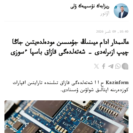
ريزابەك نۇسىپبەك ۇلى
اۆتور
10:40, 09 تامىز 2026
عالىمدار ادام ميىنىڭ جۇمىسىن مودەلدەيتىن جاڭا
چيپ ازىرلەدى - شەتەلدەگى قازاق باسپا ءسوزى
Kazinform ح ا ا شەتەلدەگى قازاق تىلىندە تارايتىن اقپارات
كوزدەرىنە اپتالىق شولۋىن ۇسىنادى.