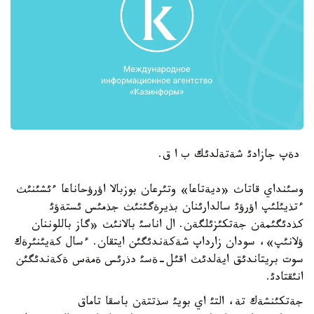
دةپ جازادئ شةتةلدئك ب ا ق.
وسئنداي قاتاث «ديةتاعا» وتئرعان بوزبالا اؤرؤحاناعا ءئشئنئث
ءتذيئلئپ اؤرؤئ سالدارئنان بذيرةگئنئث جذمئس ئستةؤئ
كذدئگئمةن جةتكئزئلگةن. ال اناسئ بالانئث «گاز باللوننان
ؤلانئپ»، سودان زارداپ شةكةندئگئن ايتقان. ءسال كةيئنئرةك
سوت بريتاندئق ايةلدئث اقئل-ةسئ دذرئس ةمةس ةكةندئگئن
انئقتادئ.
جةتكئنشةك تة، التئ اي بويئ سذتتةن باسقا تاماق