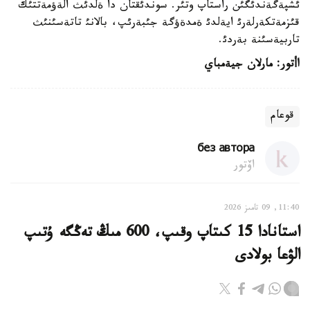
ئشپةگةندئگئن راستاپ وتئر. سوندئقتان دا ةلدئث الةؤمةتتئك
قئزمةتكةرلةرئ ايةلدئ ةمدةؤگة جئبةرئپ، بالانئ تاتةسئنئث
تاربيةسئنة بةردئ.
اأتور: مارلان جيةمباي
قوعام
без автора
اۆتور
11:40, 09 تامىز 2026
استانادا 15 كىتاپ وقىپ، 600 مىڭ تەڭگە ۇتىپ
الۋعا بولادى