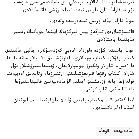
قىزمەتشىلەر، اتا-انالار، سونداي-اق ماماندىعى مەن قىزمەت
تۇرىنە قاراماستان بارلىق نيەت ءبىلدىرۋشى قاتىسا الادى.
جوبا قازاق جانە ورىس تىلدەرىندە وتەدى.
قاتىسۋشىلاردى تىركەۋ بيىل قىركۇيەك ايىندا جوبانىڭ رەسمي
سايتىندا باستالادى.
جوبا اياسىندا كۇزدە ەلوردادا ادەبي كەزدەسۋلەر، جالپى حالىقتىق
كىتاپ وقۋلار، كىتاپ جوبالارى، اعارتۋشىلىق اكسيالار جانە باسقا
دا ءىس- شارالار وتكىزۋ جوسپارلانعان. ۇيىمداستىرۋشىلار بۇل
شارالار كىتاپ وقۋعا قىزىعۋشىلىقتى ارتتىرۋعا، وتاندىق ادەبيەتتى
قولداۋعا جانە ۇزدىكسىز ءبىلىم الۋ مادەنيەتىن قالىپتاستىرۋعا
باعىتتالعانىن اتاپ ءوتتى.
ايتا كەتەيىك، «كىتاپ وقيتىن ۇلت» مارافونىنا 1 ميلليوننان
استام ادام قاتىسادى.
مادەنيەت
قوعام