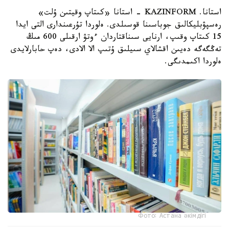
استانا. KAZINFORM - استانا «كىتاپ وقيتىن ۇلت»
رەسپۋبليكالىق جوباسىنا قوسىلدى. ەلوردا تۇرعىندارى التى ايدا
15 كىتاپ وقىپ، ارنايى سىناقتاردان ءوتۋ ارقىلى 600 مىڭ
تەڭگەگە دەيىن اقشالاي سىيلىق ۇتىپ الا الادى، دەپ حابارلايدى
ەلوردا اكىمدىگى.
Фото: Астана әкімдігі