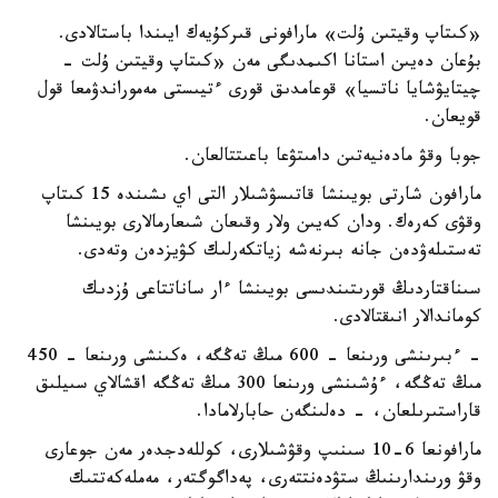
«كىتاپ وقيتىن ۇلت» مارافونى قىركۇيەك ايىندا باستالادى.
بۇعان دەيىن استانا اكىمدىگى مەن «كىتاپ وقيتىن ۇلت -
چيتايۋشايا ناتسيا» قوعامدىق قورى ءتيىستى مەموراندۋمعا قول
قويعان.
جوبا وقۋ مادەنيەتىن دامىتۋعا باعىتتالعان.
مارافون شارتى بويىنشا قاتىسۋشىلار التى اي ىشىندە 15 كىتاپ
وقۋى كەرەك. ودان كەيىن ولار وقىعان شىعارمالارى بويىنشا
تەستىلەۋدەن جانە بىرنەشە زياتكەرلىك كۋيزدەن وتەدى.
سىناقتاردىڭ قورىتىندىسى بويىنشا ءار ساناتتاعى ۇزدىك
كوماندالار انىقتالادى.
- ءبىرىنشى ورىنعا - 600 مىڭ تەڭگە، ەكىنشى ورىنعا - 450
مىڭ تەڭگە، ءۇشىنشى ورىنعا 300 مىڭ تەڭگە اقشالاي سىيلىق
قاراستىرىلعان، - دەلىنگەن حابارلامادا.
مارافونعا 6-10 سىنىپ وقۋشىلارى، كوللەدجدەر مەن جوعارى
وقۋ ورىندارىنىڭ ستۋدەنتتەرى، پەداگوگتەر، مەملەكەتتىك