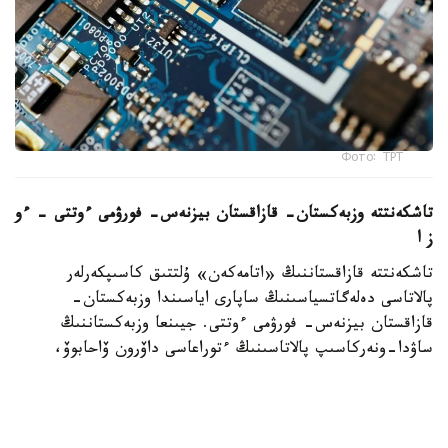
Фото: ТРТ
تاشكەنتتە وزبەكستان- قازاقستان بيزنەس- فورۋمى ءوتتى – ءو
ز ا
تاشكەنتتە قازاقستاننىڭ «اتامەكەن» ۇلتتىق كاسىپكەرلەر
پالاتاسى دەلەگاتسياسىنىڭ ساپارى اياسىندا وزبەكستان-
قازاقستان بيزنەس- فورۋمى ءوتتى. جيىنعا وزبەكستاننىڭ
ساۋدا-ونەركاسىپ پالاتاسىنىڭ ءتوراعاسى داۆرون ۆاحابوۆ،
«اتامەكەن» ۇ ك پ پرەزيديۋمىنىڭ ءتوراعاسى قانات
شارىپبايەۆ، مەملەكەتتىك ورگاندار مەن سالالىق بىرلەستىكتەردىڭ
باسشىلارى، سونداي-اق ەكى ەلدەن 300 دەن استام كاسىپكەر