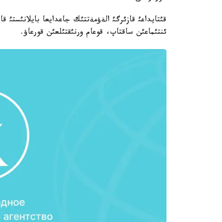
قئتايداعئ قازئرگئ الةؤمةتتئك جاعدايعا بايلانئستئ 
ئنتئماعئن ساقتاپ، قوعام ورنئقتئلعئن قورعاؤ.