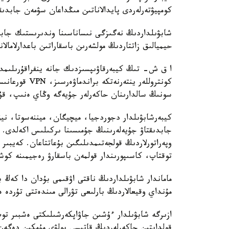
كومپيۋتەرلەردى پايدالاناتىن مىڭداعان سۋمەن جابد
شابۋىلداردىڭ نەگىزگى نىساناسىنا وندىرىستىك جابدى
حيميالىق زاتتاردىڭ مولشەرىن باسقاراتىن باعدارلامالاناتىن لوگ
كونتروللەر ينت
سونىڭ سالدارىنان حاكەرلەر جۇيەگە وڭاي ەنىپ، قۇر
كيبەرشابۋىلدار دجوردجيا، ميچيگان، ميننەسوتا، ن
وپەراتورلاردىڭ قولجەتىمدىلىگىن بۇعاتتاعان. كەيبىر
توقتاپ، كاسىپورىندار قولمەن باسقارۋ رەجيمىنە كو
ماماندار شابۋىلداردىڭ ناقتى اۋقىمى بۇدان دا كەڭ ب
مۇنداي وقيعالاردىڭ بارلىعى تۋرالى مىندەتتى تۇردە 
ازىرگە شابۋىلدار ءۇشىن جاۋاپكەرشىلىكتى ەشبىر توپ
قولدايتىن حاكەرلەردىڭ قاتىسى بولۋى مۇمكىن دەگەن 