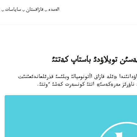
الەمدە
قازاقستان
ساياسات
ت
ةكةسئن تويلاؤدئ باستاپ كةتتئ
اؤرئزدئث 3 - كذنئ نئلقئ اؤدانئندا «ئلة قازاق اأتونوميالئ وبلئسئ قذرئلعاندئعئنئث