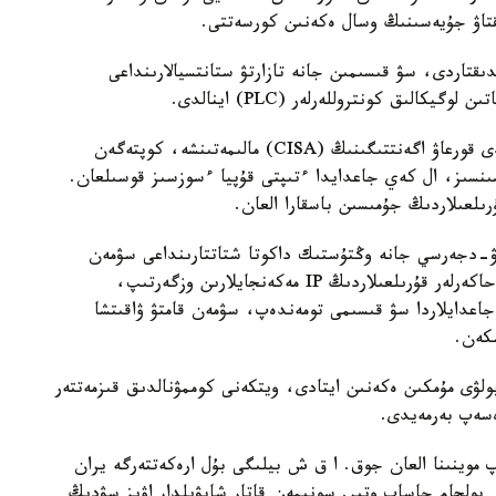
ىقتاۋ جۇيەسىنىڭ وسال ەكەنىن كورسەتتى.
قتاردى، سۋ قىسىمىن جانە تازارتۋ ستانتسيالارىنداعى
يكالىق كونتروللەرلەر (PLC) اينالدى.
ا ق ش- تىڭ كيبەرقاۋىپسىزدىك جانە ينفراقۇرىلىمدى قورعاۋ اگەنتتىگىنىڭ (CISA) مالىمەتىنشە، كوپتەگەن
ەرنەتكە براندماۋەرسىز، VPN قورعانىسىنسىز، ال كەي جاعدايدا ءتىپتى قۇپيا ءسوزسىز قوسىلعان.
ىلعىلاردىڭ جۇمىسىن باسقارا العان.
يۋ-دجەرسي جانە وڭتۇستىك داكوتا شتاتتارىنداعى سۋمەن
جابدىقتاۋ جۇيەلەرىنىڭ جۇمىسىنا ىركىلىس اكەلدى. حاكەرلەر قۇرىلعىلاردىڭ IP مەكەنجايلارىن وزگەرتىپ،
 جاعدايلاردا سۋ قىسىمى تومەندەپ، سۋمەن قامتۋ ۋاقىتشا
شكەن.
ولۋى مۇمكىن ەكەنىن ايتادى، ويتكەنى كوممۋنالدىق قىزمەتتەر
ەسەپ بەرمەيدى.
 موينىنا العان جوق. ا ق ش بيلىگى بۇل ارەكەتتەرگە يران
بولجام جاساپ وتىر. سونىمەن قاتار شابۋىلدار اۋىز سۋدىڭ