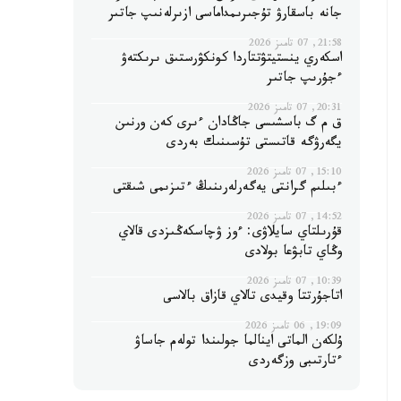
جانە باسقارۋ تۇجىرىمداماسى ازىرلەنىپ جاتىر
21:58, 07 تامىز 2026
اسكەري ينستيتۋتتاردا كونكۋرستىق ىرىكتەۋ
ءجۇرىپ جاتىر
20:31, 07 تامىز 2026
ق م گ باسشىسى جاڭادان ءىرى كەن ورنىن
يگەرۋگە قاتىستى تۇسىنىك بەردى
15:10, 07 تامىز 2026
ءبىلىم گرانتى يەگەرلەرىنىڭ ءتىزىمى شىقتى
14:52, 07 تامىز 2026
قۇرىلتاي سايلاۋى: ءوز ۋچاسكەڭىزدى قالاي
وڭاي تابۋعا بولادى
10:39, 07 تامىز 2026
اتاجۇرتتا وقيدى تالاي قازاق بالاسى
19:09, 06 تامىز 2026
ۇلكەن الماتى اينالما جولىندا تولەم جاساۋ
ءتارتىبى وزگەردى