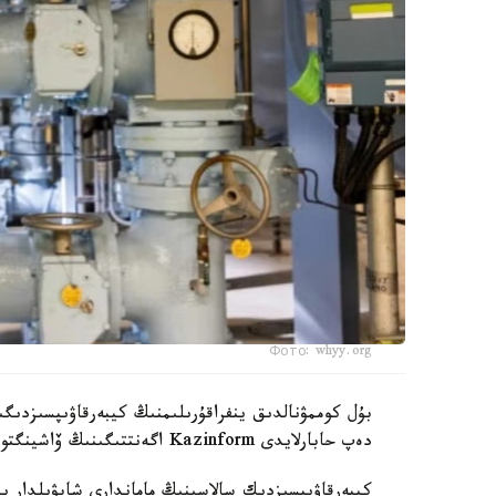
Фото: whyy.org
بۇل كوممۋنالدىق ينفراقۇرىلىمنىڭ كيبەرقاۋىپسىزدىگ
دەپ حابارلايدى Kazinform اگەنتتىگىنىڭ ۆاشينگتونداعى مەنشىكتى ءتىلشىسى CBS News-كە سىلتەمە جاساپ.
كيبەرقاۋىپسىزدىك سالاسىنىڭ ماماندارى شابۋىلدار 