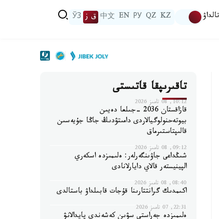
الداۋ
KZ
QZ
РУ
EN
中文
ق ز
ЎЗ
تاقىرىپقا قاتىستى
10:12, 08 تامىز 2026
قازاقستان 2036 -جىلعا دەيىن
بيوتەحنولوگيالاردى دامىتۋدىڭ جاڭا جۇيەسىن
قالىپتاستىرماق
09:12, 08 تامىز 2026
شىڭداعى جاۋىنگەرلەر: ەلىمىزدە اسكەري
الپينيستەر قالاي دايارلانادى
08:40, 08 تامىز 2026
اكىمدىك گرانتتارىنا قۇجات قابىلداۋ باستالدى
22:31, 07 تامىز 2026
ەلىمىزدە جەراستى سۋىن كەشەندى پايدالانۋ