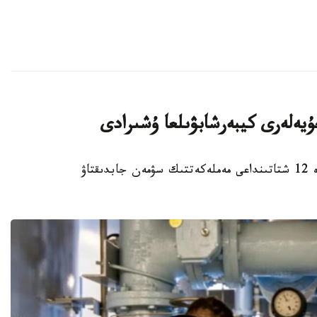
استانا. KAZINFORM – ا ق ش- تىڭ كەمىندە 12 شتاتىنداعى مەملەكەتتىك سۋمەن جابدىقتاۋ