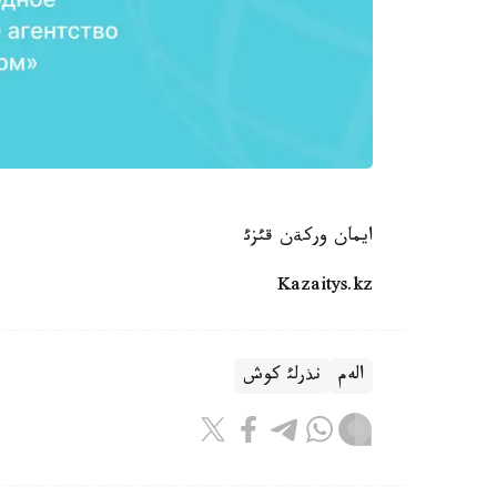
ايمان وركةن قئزئ
Kazaitys.kz
الەم
نذرلئ كوش