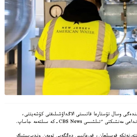
ىندەگى وسال تۇستارعا قاتىستى الاڭداۋشىلىقتى كۇشەيتتى،
ينتەرنەتكە قوسىلعان، قورعانىس دەڭگەيى تومەن وندىرىستىك