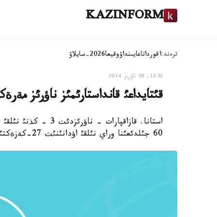
KAZINFORM
ترەند:
اقوردا
تاعايىنداۋ
وقيعا
2026-سايلاۋ
13:32, 08 ناۋرىز 2014
قئتايداعئ قانداستارئمئز ناؤرئز مةر
استانا. قازاقپارات - ن
60 جئلدئعئنا وراي نئلقئ اؤدانئنئث 27-كةزةكتئ ناؤرئز مةرةكةسئ» اتتئ كونسةرت كةشئ ءوتتئ.