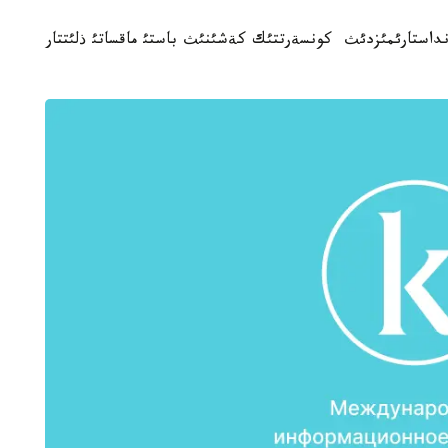
قانداستارئمئزدئث كونسةرتتئك كةشئنئث باستئ ماقساتئ ذلئتتار