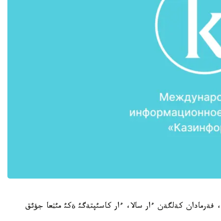
 فةرمادان كةلگةن ءار سالا، ءار كاسئپتةگئ ةكئ مئثعا جؤئق