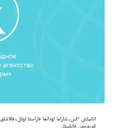
اتالمئش ءئس-شاراعا اؤدانعا قاراستئ اؤئل-قالاشئق،
كورةرمةن قاتئستئ.