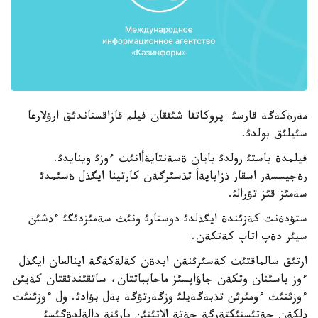
مةرةكةگة قارسئ پروكاتقا شئققان فيلم قازاقستاندئق ارؤلارعا
سئيلئق بولدئ.
فيلمدة باستئ رولدئ بايان ةسةنتايةأانئث ءوزئ وينايدئ.
رةجيسسةر اسقار ذزابايةأ تذسئرگةن كارتينا ايگذل ةسئمدئ
سةمئز قئز تؤرالئ.
ستؤدةنت كةزئندة ايگذلدئ دوستارئ ونئث سةمئزدئگئ ءذشئن
سيئر دةپ اتاپ كةتكةن.
ارتئق سالماقتئث كةسئرئنةن ابدةن كةلةكةگة اينالعان ايگذل
ءوز باسئنان وتكةن جاؤاپسئز ماحابباتتان، ساتقئندئقتان كةيئن
ءوزئنئث ءومئرئن تذبةگةيلئ وزگةرتؤگة بةل بؤادئ. ول ءوزئنئث
ذلكةن جةتئستئكتةرگة جةتة الاتئنئن بارئنة دالةلدةگئسئ