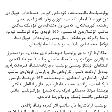
پوليتسيانىڭ مالىمەتىنشە، كۇدىكتى كورشى قىستاقتاعى قويلاردى
ءوز قوراسىنا ايداپ اكەلىپ، ءوزىن ولاردىڭ زاڭدى يەسى
رەتىندە كورسەتكەن. كەيىن ول ەشتەڭەدەن كۇدىكتەنبەگەن
ساتىپ الۋشىلارمەن كەلىسىپ، 165 قويدى جۇك كولىگىنە تيەپ،
باسقا وڭىرگە جونەلتكەن. مال يەسى وتارىنداعى قويلاردىڭ
تۇگەل ەمەستىگىن بايقاپ، پوليتسياعا حابارلاسقان.
جاڭاارقا اۋداندىق پوليتسيا قىزمەتكەرلەرى جەدەل- ىزدەستىرۋ
شارالارىن جۇرگىزىپ، مالدىڭ جامبىل وبلىسىنا جونەلتىلگەنىن
انىقتاعان. ۇلىتاۋ وبلىسى پوليتسيا دەپارتامەنتىنىڭ قىزمەتكەرلەرى
جەدەل ارەكەت ەتىپ، تارازداعى مال بازارىنان قويلاردى ساتىپ
العان ازاماتتاردى انىقتادى. ناتيجەسىندە 165 قويدىڭ بارلىعى
تاركىلەنىپ، زاڭدى يەسىنە قايتارىلدى. قازىر اتالعان فاكتى
بويىنشا سوتقا دەيىنگى تەرگەپ-تەكسەرۋ جۇرگىزىلىپ جاتىر.
كۇدىكتى ۋاقىتشا ۇستاۋ يزولياتورىنا قامالدى.
پوليتسيا ازاماتتارعا مال ساتىپ الار كەزدە ونىڭ زاڭدى