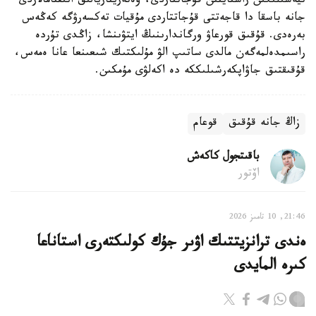
تيەسىلىگىن راستايتىن قۇجاتتاردى، ۆەتەريناريالىق انىقتامالاردى
جانە باسقا دا قاجەتتى قۇجاتتاردى مۇقيات تەكسەرۋگە كەڭەس
بەرەدى. قۇقىق قورعاۋ ورگاندارىنىڭ ايتۋىنشا، زاڭدى تۇردە
راسىمدەلمەگەن مالدى ساتىپ الۋ مۇلىكتىك شىعىنعا عانا ەمەس،
قۇقىقتىق جاۋاپكەرشىلىككە دە اكەلۋى مۇمكىن.
زاڭ جانە قۇقىق
قوعام
باقىتجول كاكەش
اۆتور
21:46, 10 تامىز 2026
ەندى ترانزيتتىك اۋىر جۇك كولىكتەرى استاناعا
كىرە المايدى