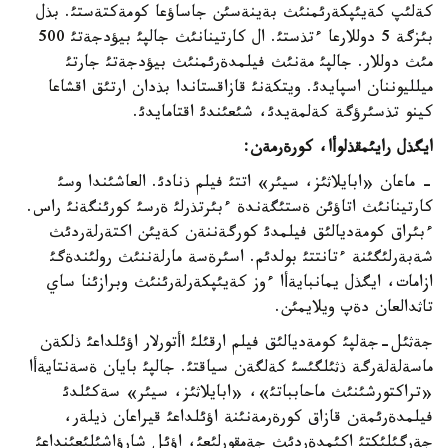
كةلئپ كةيئپكةرئمنئث بةينةسئن جاساؤعا كومةكتةستئ. بذل
بئزگة 5 دوللارعا ءتذستئ. ال كارتينانئث جالپئ بيؤدجةتئ 500
مئث دوللار. جالپئ مةنئث فيلمدةرئمنئث بيؤدجةتئ جارتئ
ميلليوننان اسپايدئ. ويتكةنئ قازاقستاندا بذدان ارتئق اقشاعا
كينو تذسئرؤگة كةلمةيدئ، شئعئندئ اقتامايدئ.
ايگذل رايئمقذلوأا، كورةرمةن:
- ماعان «ابايلاثئز، سيئر» اتتئ فيلم ذنادئ. العاشئندا وسئ
كارتينانئث اتاؤئن ةستئگةندة ءبئرتذرلئ ةرسئ كورئنگةنئ راس.
ءبئراق كومةديالئق فيلمدئ كورگةننةن كةيئن اكتةرلةردئث
شةبةرلئگئنة ءتانتتئ بولدئم. اسئرةسة مارلةننئث رولئندةگئ
ازامات، ايگذل يمانبايةأا ءوز كةيئپكةرلةرئنئث وبرازئنا ساي
تاثدالعان دةپ ويلايمئن.
جةثئل-جةلپئ كومةديالئق فيلم ارقئلئ اأتورلار اؤئلداعئ ذلكةن
ماسةلةلةرگة ذثئلگئسئ كةلگةن سياقتئ. جالپئ بايان ةسةنتايةأا
«تراكتورشئنئث ماحابباتئ»، «ابايلاثئز، سيئر» سةكئلدئ
فيلمدةرئمةن قازاق كورةرمةنئنة اؤئلداعئ قيراعان ذيلةر،
جةرگئلئكتئ اكئمدةردئث جةمقورلئعئ، اؤئل شارؤاشئلئعئنداعئ