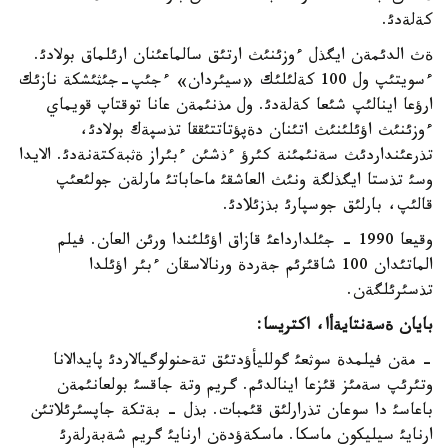
كةلةدئ.
ةث الدئمةن ايگذل ءوزئنئث ارتئق سالماعئنان ارئلماق بولادئ.
ءسويتئپ ول 100 كةلئلئك «سيئردان» ءجئپ-جئثئشكة نازئك
ارؤعا اينالئپ شئعا كةلةدئ. ول مذنئمةن عانا توقتاپ قويماي
ءوزئنئث اؤئلئنئث اتئنان دةپؤتاتتئققا تذسپةك بولادئ،
تذرعئنداردئث سةنئمئنة كئرؤ ءذشئن ءبئراز ةثبةكتةنةدئ. الايدا
وسئ تذستا ايگذلگة ونئث العاشقئ ماحاباتئ مارلةن جولئعئپ
قالئپ، بارلئق جوسپارئ بذزئلادئ.
وقيعا 1990 - جئلدارداعئ قازاق اؤئلئندا ورئن العان. فيلم
الماتئدان 100 شاقئرئم جةردة ورنالاسقان ءبئر اؤئلدا
تذسئرئلگةن.
بايان ةسةنتايةأا، اكتريسا:
- مةن فيلمدة سوثعئ گولليأؤدتئق تةحنولوگيالاردئ پايدالانا
وتئرئپ سةمئز قئزعا اينالدئم. گريم وتة جاقسئ بولعانئمةن
باعاسئ دا سوعان تذرارلئق قئمبات. بذل - بةتكة جاپسئرئلاتئن
ارنايئ سيليكون ماسكا. ماسكةؤدةن ارنايئ گريم شةبةرلةرئ