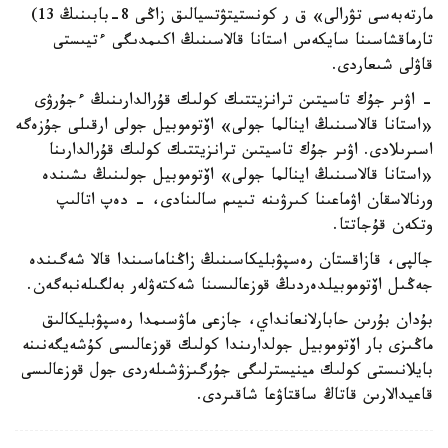
مارتەبەسى تۋرالى» ق ر كونستيتۋتسيالىق زاڭى 8-بابىنىڭ 13)
تارماقشاسىنا سايكەس استانا قالاسىنىڭ اكىمدىگى ءتيىستى
قاۋلى شىعاردى.
- اۋىر جۇك تاسيتىن ترانزيتتىك كولىك قۇرالدارىنىڭ ءجۇرۋى
«استانا قالاسىنىڭ اينالما جولى» اۆتوموبيل جولى ارقىلى جۇزەگە
اسىرىلادى. اۋىر جۇك تاسيتىن ترانزيتتىك كولىك قۇرالدارىنا
«استانا قالاسىنىڭ اينالما جولى» اۆتوموبيل جولىنىڭ ىشىندە
ورنالاسقان اۋماعىنا كىرۋىنە تىيىم سالىنادى، - دەپ اتالىپ
وتكەن قۇجاتتا.
جالپى، قازاقستان رەسپۋبليكاسىنىڭ زاڭناماسىندا قالا شەگىندە
جەڭىل اۆتوموبيلدەردىڭ قوزعالىسىنا شەكتەۋلەر بەلگىلەنبەگەن.
بۇدان بۇرىن حابارلانعانداي، جازعى ماۋسىمدا رەسپۋبليكالىق
ماڭىزى بار اۆتوموبيل جولدارىندا كولىك قوزعالىسى كۇشەيگەنىنە
بايلانىستى كولىك مينيسترلىگى جۇرگىزۋشىلەردى جول قوزعالىسى
قاعيدالارىن قاتاڭ ساقتاۋعا شاقىردى.