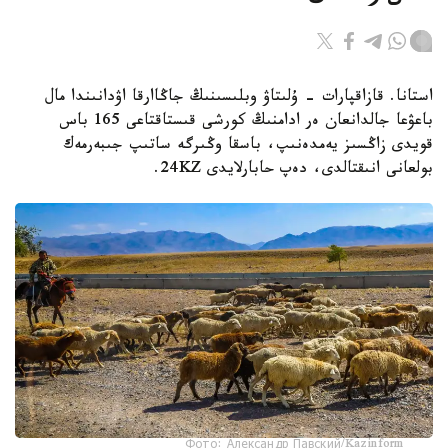
استانا. قازاقپارات - ۇلىتاۋ وبلىسىنىڭ جاڭاارقا اۋدانىندا مال
باعۋعا جالدانعان ەر ادامنىڭ كورشى قىستاقتاعى 165 باس
قويدى زاڭسىز يەمدەنىپ، باسقا وڭىرگە ساتىپ جىبەرمەك
بولعانى انىقتالدى، دەپ حابارلايدى 24KZ.
Фото: Александр Павский/Kazinform