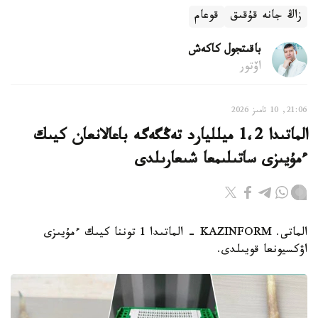
زاڭ جانە قۇقىق
قوعام
باقىتجول كاكەش
اۆتور
21:06, 10 تامىز 2026
الماتىدا 1،2 ميلليارد تەڭگەگە باعالانعان كيىك
ءمۇيىزى ساتىلىمعا شىعارىلدى
الماتى. KAZINFORM - الماتىدا 1 توننا كيىك ءمۇيىزى
اۋكسيونعا قويىلدى.