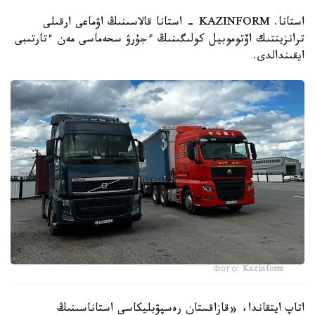
استانا. KAZINFORM - استانا قالاسىنىڭ اۋماعى ارقىلى
ترانزيتتىك اۆتوموبيل كولىگىنىڭ ءجۇرۋ سحەماسى مەن ءتارتىبى
ايقىندالدى.
Фото: Kazinform
اتاپ ايتقاندا، «قازاقستان رەسپۋبليكاسى استاناسىنىڭ