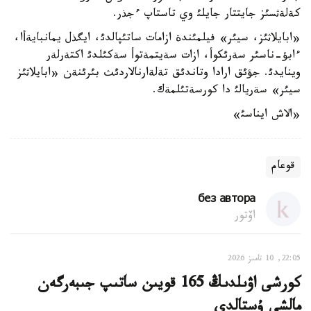
كةلةثسئز جايتتار جايلئ وي تاستاپ ءجذر.
«ابايلاثئز، سيئر» فيلمئندة ازامات ساتئپالدئ، ايگذل يمانبايةأا،
ءابؤ-ناسئر سةرئكوأ، ازات سةيتمةتوأ سةكئلدئ اكتةرلةر
وينايدئ. جؤئق ارادا وتاندئق تةلةارنالاردئث بئرئنةن «ابايلاثئز
سيئر» سةريالئ دا كورسةتئلمةك.
«الاش ايناسئ»
قوعام
без автора
اۆتور
22:05, 10 تامىز 2026
كورشى اۋىلدىڭ 165 قويىن ساتىپ جىبەرگەن
مالشى ۇستالدى