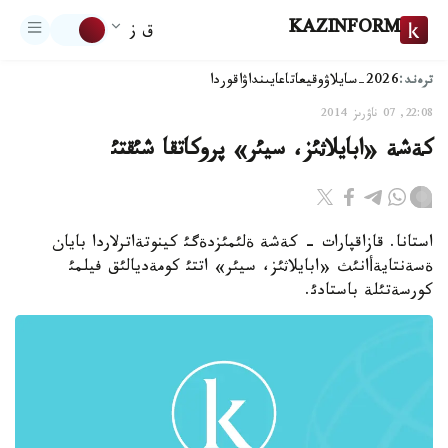
KAZINFORM
ق ز
ترەند:
2026-سايلاۋ
وقيعا
تاعايىنداۋ
اقوردا
22:08, 07 ناۋرىز 2014
كةشة «ابايلاثئز، سيئر» پروكاتقا شئقتئ
استانا. قازاقپارات - كةشة ةلئمئزدةگئ كينوتةاترلاردا بايان
ةسةنتايةأانئث «ابايلاثئز، سيئر» اتتئ كومةديالئق فيلمئ
كورسةتئلة باستادئ.