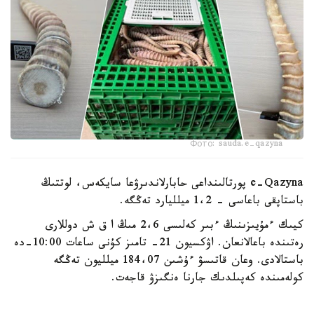
Фото: sauda.e-qazyna
e-Qazyna پورتالىنداعى حابارلاندىرۋعا سايكەس، لوتتىڭ
باستاپقى باعاسى - 1،2 ميلليارد تەڭگە.
كيىك ءمۇيىزىنىڭ ءبىر كەلىسى 2،6 مىڭ ا ق ش دوللارى
رەتىندە باعالانعان. اۋكسيون 21- تامىز كۇنى ساعات 10:00–دە
باستالادى. وعان قاتىسۋ ءۇشىن 184،07 ميلليون تەڭگە
كولەمىندە كەپىلدىك جارنا ەنگىزۋ قاجەت.