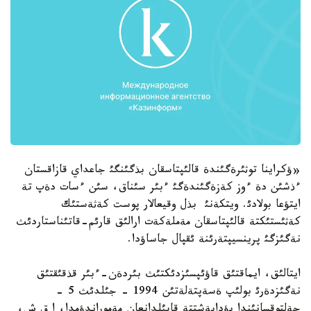
«ؤكراينا توثئرةگئندة قالئپتاسقان بذگئنگئ جاعداي قازاقستان
ءذشئن دة ءوز كةزةگئندةگئ ءبئر سئناق، سئن ءسات دةپ تة
ايتؤعا بولادئ. ويتكةنئ بذل وقيعالار پوست كةثةستئك
كةثئستئكتة قالئپتاسقان مةملةكةت ارالئق قارئم-قاتئناستاردئث
نةگئزگئ پرينسيپتةرئنة ئقپال جاساؤدا.
ايتالئق، ايماقتئق قاؤئپسئزدئكتئث بئردةن-ءبئر قذقئقتئق
نةگئزدةرئ بولئپ ةسةپتةلةتئن 1994 - جئلدئث 5 -
جةلتوقسانئندا بؤداپةشتتة قابئلدانعان مةموراندؤمدا، ا ق ش،