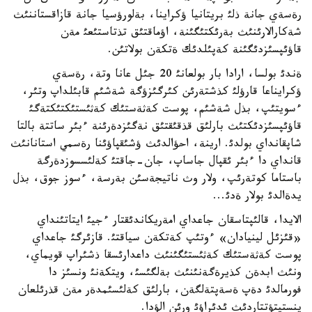
رةسةي جانة ذلئ بريتانيا ؤكراينا، بةلورؤسيا جانة قازاقستاننئث
شةكارالارئنئث بةرئكتئگئنة، اؤماقتئق تذتاستئعئ مةن
قاؤئپسئزدئگئنة كةپئلدئك ةتكةن بولاتئن.
ةندئ بولسا، ارادا بار بولعانئ 20 جئل عانا وتة، رةسةي
ؤكرايناعا قارؤلئ كذشتةرئن كئرگئزؤگة شةشئم قابئلداپ وتئر،
ءسويتئپ، بذل شةشئم، پوست كةثةستئك كةثئستئكتئكتةگئ
قاؤئپسئزدئكتئث بارلئق قذقئقتئق نةگئزدةرئنة ءبئر ساتتة بالتا
شاپقانداي بولدئ. ارينة، احؤالدئث ؤشئقپاؤئنا رةسمي استانانئث
قانداي دا ءبئر ئقپال جاساپ، جان-جاقتئ كةلئسسوزدةرگة
باستاما كوتةرئپ، ولار وث ناتيجةسئن بةرسة، ءسوز جوق، بذل
يدةالدئ بولار ةدئ...
الايدا، قالئپتاسقان جاعداي امةريكاندئقتار ءجيئ ايتاتئنداي
«قئزئل لينيادان» ءوتئپ كةتكةن سياقتئ. قازئرگئ جاعداي
پوست كةثةستئك كةثئستئگئنئث داعدارئسقا ذشئراپ قويماي،
ونئث ابدةن كذيرةگةنئنئث بةلگئسئ، ويتكةنئ ونسئز دا
فورمالدئ دةپ ةسةپتةلگةن، بارلئق كةلئسئمدةر مةن قذرئلعان
ينستيتؤتتاردئث ئدئراؤئ ورئن الؤدا.