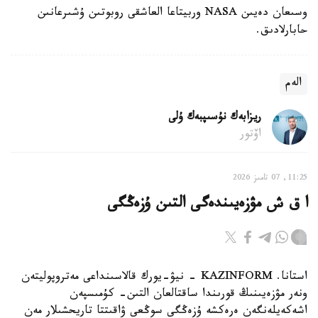
وسىعان دەيىن NASA وربيتاعا العاشقى روبوتىن ۇشىرعانىن
حابارلادىق.
الەم
ريزابەك نۇسىپبەك ۇلى
اۆتور
11:25, 07 تامىز 2026
ا ق ش مۋزەيىندەگى التىن ۇزەڭگى
استانا. KAZINFORM - نيۋ-يورك قالاسىنداعى مەتروپوليتەن
ونەر مۋزەيىنىڭ قورىندا ساقتالعان التىن- كۇمىسپەن
اشەكەيلەنگەن ەرەكشە ۇزەڭگى سوڭعى ۋاقىتتا تاريحشىلار مەن