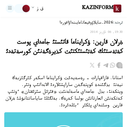
KAZINFORM
ق ز
ترەند:
2026-سايلاۋ
وقيعا
تاعايىنداۋ
اقوردا
19:30, 06 ناۋرىز 2014
ةرلان قارين: ؤكرايناعا قاتئستئ جاعداي پوست
كةثةستئك كةثئستئكتئث كذيرةگةنئن كورسةتةدئ
استانا. قازاقپارات - رةسةيدئث ؤكرايناعا اسكةر كئرگئزبةك
نيةتئ بذگئندة كوپتةگةن ساراپشئلاردئ الاثداتئپ وتئر.
ويتكةنئ، بذل جاعداي ماسةلةنئث «قئزئل سئزئقتان» ءوتئپ
كةتكةنئن اثعارتاتئن بولسا كةرةك. بةلگئلئ ساياساتتانؤشئ ةرلان
قارين وسئنداي پئكئر ءبئلدئردئ.