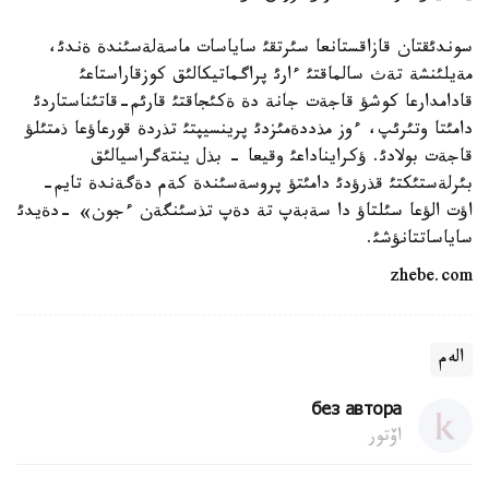
سوندئقتان قازاقستانعا سئرتقئ ساياسات ماسةلةسئندة ةندئ،
مةيلئنشة تةث سالماقتئ ءارئ پراگماتيكالئق كوزقاراستاعئ
قادامدارعا كوشؤ قاجةت جانة دة ةكئجاقتئ قارئم-قاتئناستاردئ
دامئتا وتئرئپ، ءوز مذددةمئزدئ پرينسيپتئ تذردة قورعاؤعا ذمتئلؤ
قاجةت بولادئ. ؤكرايناداعئ وقيعا - بذل ينتةگراسيالئق
بئرلةستئكتئ قذرؤدئ دامئتؤ پروسةسئندة كةم دةگةندة تايم-
اؤت الؤعا سئلتاؤ دا سةبةپ تة دةپ تذسئنگةن ءجون» -دةيدئ
ساياساتتانؤشئ.
zhebe.com
الەم
без автора
اۆتور