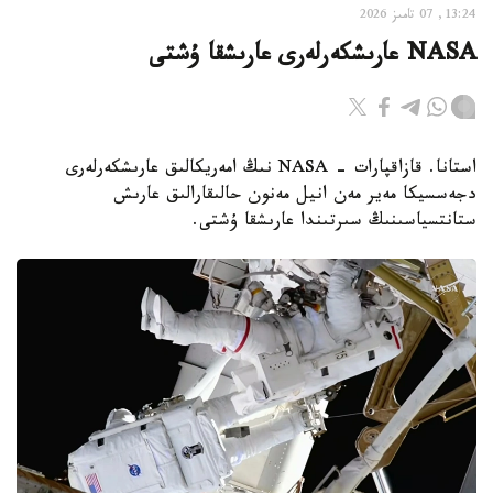
13:24, 07 تامىز 2026
NASA عارىشكەرلەرى عارىشقا ۇشتى
استانا. قازاقپارات - NASA نىڭ امەريكالىق عارىشكەرلەرى
دجەسسيكا مەير مەن انيل مەنون حالىقارالىق عارىش
ستانتسياسىنىڭ سىرتىندا عارىشقا ۇشتى.