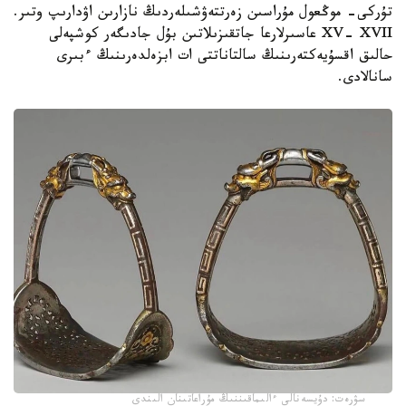
تۇركى- موڭعول مۇراسىن زەرتتەۋشىلەردىڭ نازارىن اۋدارىپ وتىر.
XV- XVII عاسىرلارعا جاتقىزىلاتىن بۇل جادىگەر كوشپەلى
حالىق اقسۇيەكتەرىنىڭ سالتاناتتى ات ابزەلدەرىنىڭ ءبىرى
سانالادى.
سۋرەت: دۇيسەنالى ءالىماقىننىڭ مۇراعاتىنان الىندى