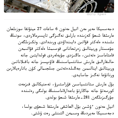
Фото: Space
دجەسسيكا مەير مەن انيل مەنون 6 ساعات 27 مينۋتقا سوزىلعان
عارىشقا شىعۋ كەزىندە بارلىق نەگىزگى تاپسىرمالاردى، سونىڭ
ىشىندە ەلەكتر قۋاتىن دايىنداۋدى ورىندادى. وتكىزىلگەن
جۇمىستار وربيتالىق زەرتحانانى قوسىمشا ەلەكتر قۋاتىمەن
قامتاماسىز ەتەتىن، ماڭىزدى جۇيەلەردى قولدايتىن جانە
حالىقارالىق عارىش ستانتسياسىنىڭ قاۋىپسىز جانە باقىلاناتىن
وربيتالىق اينالىمىن جەڭىلدەتەتىن جىلجىمالى كۇن باتارەيالارىن
ورناتۋعا نەگىز جاسايدى.
بۇل عارىش ستانتسياسىن قۇراستىرۋ، تەحنيكالىق قىزمەت
كورسەتۋ جانە جاڭارتۋ باعدارلاماسىنىڭ بولىگى رەتىندە
جۇرگىزىلگەن 281-عارىشقا شىعۋ بولدى.
انيل مەنون ءۇشىن بۇل العاشقى عارىشقا شىعۋى بولسا،
دجەسسيكا مەيردىڭ وسىمەن التىنشى رەت ۇشتى.