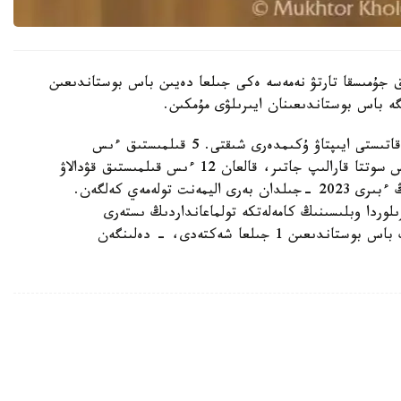
تقا دەيىن قوعامدىق جۇمىسقا تارتۋ نەمەسە ەكى جىلعا دەيىن باس بوستاندىعىن
ە باس بوستاندىعىنان ايىرىلۋى مۇمكىن.
- اتالعان قىلمىستىق ىستەر بويىنشا 12 بورىشكەرگە قاتىستى ايىپتاۋ ۇكىمدەرى شىقتى. 5 قىلمىستىق ءىس
تاراپتاردىڭ تاتۋلاسۋىمەن توقتادى. 3 قىلمىستىق ءىس سوتتا قارالىپ جاتىر، قالعان 12 ءىس قىلمىستىق قۋدالاۋ
ورگاندارىنىڭ وندىرىسىندە. مىسالى، بورىشكەرلەردىڭ ءبىرى 2023 -جىلدان بەرى اليمەنت تولەمەي كەلگەن.
جەتكەن. قىزىلوردا وبلىسىنىڭ كامەلەتكە تولماعانداردىڭ ىستەرى
جونىندەگى مامانداندىرىلعان اۋدانارالىق سوتى ونىڭ باس بوستاندىعىن 1 جىلعا شەكتەدى، - دەلىنگەن