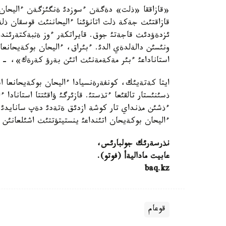
«قازاققا «ذلت» دةگةن ءسوزدئ ةنگئزگةن ءاليحان ب
قازاقتئث جةكة ذلت اتانؤئنا ءاليحاننئث قوسقان ذل
ئزدةؤدئث قاجةتئ جوق. قايراتكةر ءوز ةثبةكتةرئند
ونئسئن دالةلدةي الدئ. ءبئراق، ءاليحان بوكةيحانعا 
استاناداعئ ءبئر مةكةمةنئث اتئن بةرؤ كةرةك»، - 
ايتا كةتةيئك، كونفةرةنسيادا ءاليحان بوكةيحانعا اس
ذسئنئستار تالقئعا ءتذستئ. قازئرگئ ؤاقئتتا استانادا
ءذشئن مذنداي تار كوشة ازدئق ةتةدئ دةپ سانايدئ كو
ءاليحان بوكةيحان اتئنداعئ ينستيتؤتتئث اشئلعانئن 
نذرسةرئك جولبارئس،
عابيت ماداليةأ (فوتو).
baq.kz
قوعام