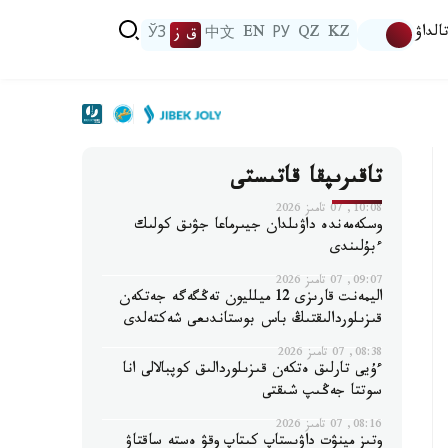
الداۋ
KZ
QZ
РУ
EN
中文
ق ز
ЎЗ
تاقىرىپقا قاتىستى
10:08, 07 تامىز 2026
وسكەمەندە داۋىلدان جيىرماعا جۋىق كولىك
ءبۇلىندى
09:07, 07 تامىز 2026
اليمەنت قارىزى 12 ميلليون تەڭگەگە جەتكەن
قىزىلوردالىقتىڭ باس بوستاندىعى شەكتەلدى
08:38, 07 تامىز 2026
ءۇيى تارلىق ەتكەن قىزىلوردالىق كوپبالالى انا
سوتتا جەڭىپ شىقتى
08:16, 07 تامىز 2026
وتىز مينۋت داۋىستاپ كىتاپ وقۋ ەستە ساقتاۋ