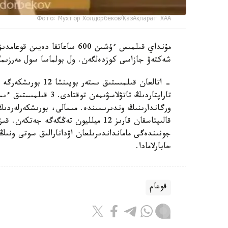
Фото: Мухтор Холдорбеков/ҚазАқпарат ХАА
مۇنداي قىلمىس ءۇشىن 600 ساعا
شەكتەۋ جازاسى كوزدەلگەن. ول بولماسا سول مەرزىمگ
قالىپتاسقان قارىز 12 ميلليون تەڭگەگە 
حابارلامادا.
قوعام