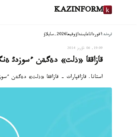
KAZINFORM
ترەند:
اقوردا
تاعايىنداۋ
وقيعا
2026-سايلاۋ
19:09, 06 ناۋرىز 2014
قازاققا «ذلت» دةگةن ءسوزدئ ةنگ
استانا. قازاقپارات - قازاققا «ذلت» دةگةن ءسو