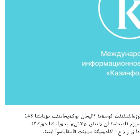
بذل پئكئردئ بذگئن استانادا «الاش» ذلت-ازاتتئق قوزعالئسئنئث كوسةمئ ءاليحان بوكةيحاننئث تؤعانئنا 148
يزم قاعيداسئنان ذلتتئق «الاش» يدةياسئنا دةيئنگئ
ا ق ر ذ ع ا اكادةميگئ سةيئت قاسقاباسوأ ايتتئ.