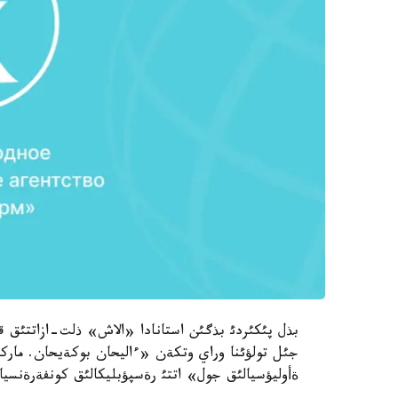
جئل تولؤئنا وراي وتكةن «ءاليحان بوكةيحان. ماركس
ةأوليؤسيالئق جول» اتتئ رةسپؤبليكالئق كونفةرةنسياد