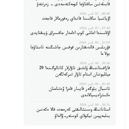
قابىلەتىن ساقتاۋعا كومەكتەسەدى - زەرتتەۋ
08:00, 07 تامىز 2026
اۆياتسيا سالاسىنا قانداي رەفورمالار قاجەت
07:45, 07 تامىز 2026
اۋلاسىندا اعاشى كوپ ادامدار جاقسىراق ۇيىقتايدى
22:04, 06 تامىز 2026
قۇرىلىس قالدىقتارىن قوقىس جاشىگىنە تاستاۋعا
بولا ما
20:56, 06 تامىز 2026
قازاقستاننىڭ ۇلتتىق تاۋارلار كاتالوگىندا 29
ميلليوننان استام تاۋار تىركەلگەن
20:45, 06 تامىز 2026
تانىمال بلوگەر قايسار قامزا ۆەتنامنان
ەكستراديسيالاندى
20:31, 06 تامىز 2026
استانانىڭ وسىنشالىقتى كەرەمەت قالا ەكەنىن
بىلمەپپىن نيكولاي كوستەر-ۆالداۋ