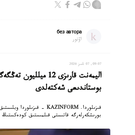
без автора
اۆتور
09:07, 07 تامىز 2026
اليمەنت قارىزى 12 ميل
بوستاندىعى شەكتەلدى
قىزىلوردا. KAZINFORM - قىزى
بورىشكەرلەرگە قاتىستى قىلمىستىق كودەكستىڭ 139-بابىمەن 32 قىلمىستىق ءىستى تىركەدى.