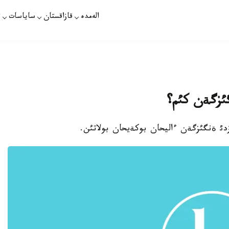
الەمدە
قازاقستان
ساياسات
ت
ئزگةن كئم؟
زدئ ةنگئزگةن ءاليحان بوكةيحان بولاتئن.