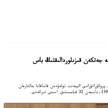
ليون تەڭگەگە جەتكەن قىزىلوردالىقتىڭ باس
لوردا وبلىستىق پروكۋراتۋراسى اليمەنت تولەۋدەن قاساقانا جالتارعان