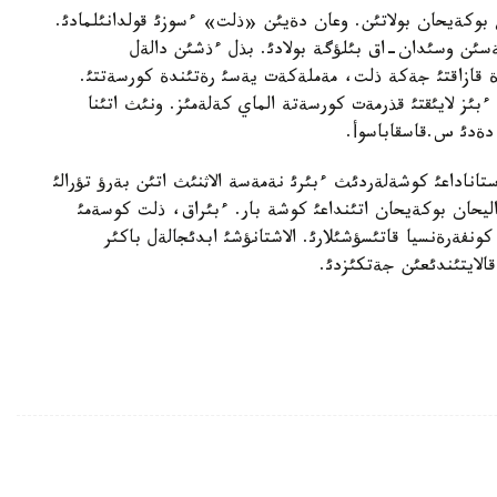
وكةيحان بولاتئن. وعان دةيئن «ذلت» ءسوزئ قولدانئلمادئ.
ةسئن وسئدان-اق بئلؤگة بولادئ. بذل ءذشئن دالةل
ة قازاقتئ جةكة ذلت، مةملةكةت يةسئ رةتئندة كورسةتتئ.
ءبئز لايئقتئ قذرمةت كورسةتة الماي كةلةمئز. ونئث اتئنا
دةدئ س.قاسقاباسوأ.
تاناداعئ كوشةلةردئث ءبئرئ نةمةسة الاثنئث اتئن بةرؤ تؤرالئ
 ءاليحان بوكةيحان اتئنداعئ كوشة بار. ءبئراق، ذلت كوسةمئ
نفةرةنسيا قاتئسؤشئلارئ. الاشتانؤشئ ابدئجالةل باكئر
قالايتئندئعئن جةتكئزدئ.