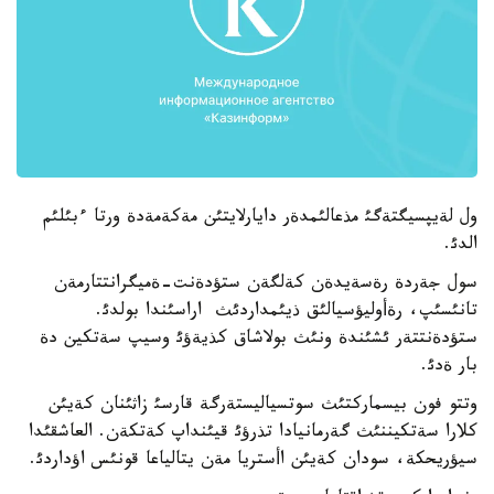
ول لةيپسيگتةگئ مذعالئمدةر دايارلايتئن مةكةمةدة ورتا ءبئلئم
الدئ.
سول جةردة رةسةيدةن كةلگةن ستؤدةنت-ةميگرانتتارمةن
تانئسئپ، رةأوليؤسيالئق ذيئمداردئث اراسئندا بولدئ.
ستؤدةنتتةر ئشئندة ونئث بولاشاق كذيةؤئ وسيپ سةتكين دة
بار ةدئ.
وتتو فون بيسماركتئث سوتسياليستةرگة قارسئ زاثئنان كةيئن
كلارا سةتكيننئث گةرمانيادا تذرؤئ قيئنداپ كةتكةن. العاشقئدا
سيؤريحكة، سودان كةيئن اأستريا مةن يتالياعا قونئس اؤداردئ.