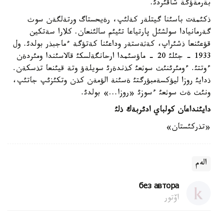
بةرمةؤگة شاقئردئ.
ذكئمةت باسئنا گيتلةر كةلئپ، رةيحستاگ ورتةلگةن سوث
گةرمانيادا سولشئل پارتياعا تئيئم سالئنعان. كلارا سةتكين
قؤعئنعا ذشئراپ، كةثةستةر وداعئنا كةتؤگة ءماجبذر بولدئ. ول
1933 - جئلئ 20 - ماؤسئمدا ارحانگةلسكئ قالاسئندا ومئردةن
ءوتتئ. ءومئرئنئث سوثعئ كذندةرئ سويلةؤ وتة قيئنعا تذسكةن.
ذدايئ روزا ليؤكسةمبؤرگتئ ةسئنة الؤمةن كذن وتكئزئپ جاتئپ،
ونئث ةث سوثعئ ءسوزئ «روزا...» بولدئ.
دايئنداعان كولباي ادئربةك ذلئ
«تذركئستان»
الەم
без автора
اۆتور