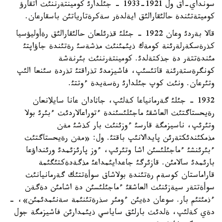
سونداي-اق ول 1921-1933 - جئلدارئ كومينتةرننئث اتقارؤ
كوميتةتئندة حالئقارالئق ايةلدةر سةكرةتارياتئن باسقارعان.
قالا بةردئ وعان 1922 - جئلئ قذرئلعان حالئقارالئق رةأوليؤسيا
كذرةسكةرلةرئنة كومةك ذيئمئنئث مذشةسئ رةتئندة جاؤاپتئ
مئندةتتةر دة جذكتةلدئ. كومينتةرننئث بئرنةشة
كونگرةستةرئنة قاتئسئپ، فاشيزمدئ تذراقتئ تذردة سئنعا الئپ
وتئرعان. ونئث كوپ جئلدارئ رةسةيدة ءوتتئ.
1932 - جئلئ گةرمانياعا كةلئپ، جاثادان عانا سايلانعان
رةيحستاگتئث العاشقئ ماجئلئسئندة ءتوراعالاردئث ءبئرئ بولا
وتئرئپ، ناسيزمگة قارسئ ءوزئنئث بار كذشئ مةن
مذمكئندئكتةرئن پايدالانئپ باقتئ. ول: «مةن رةيحستاگتئث
ءبئرئنشئ ءماجئلئسئن اشا وتئرئپ، ءوز پارئزئمدئ ورئنداؤعا
بارئمدئ سالامئن. قازئرگئ جاعدايئمداعئ مذگةدةكتئگئمة
قاراماستان كوسةم رةتئندة بولاشاق سوأةتتئك گةرمانيانئث
سوأةتتةر سيةزئنئث العاشقئ ءماجئلئسئن دة اشامئن دةگةن
ءذمئتئم بار. سوعان دةيئن ءومئر سذرةتئنئمة سةنئمدئمئن»، -
دةي كةلئپ، ةلدئث بارلئق ساياسي ذيئمدارئن فاشيزمگة جول