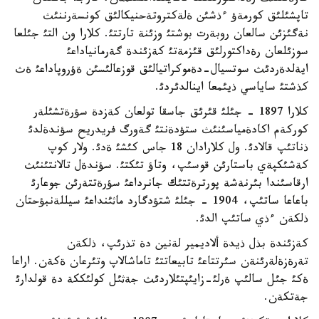
تاپشئلئق كورمةؤ ءذشئن ةلةكتروتةحنيكالئق كونسةرننئث
نةگئزئن سالعان روبةرت بوشتئ وزئنة تارتتئ. كلارا ون التئ جئلعا
سوزئلعان رةداكتورلئق قئزمةتئ كةزئندة گةرمانياداعئ
ايةلدةردئث سوتسيال-دةموكراتيالئق قوزعالئسئن ةؤروپاداعئ ةث
كذشتئ ساياسي ذيئمعا اينالدئردئ.
كلارا 1897 - جئلئ قئرئق جاسقا تولعان كةزدة سؤرةتشئلةر
كوركةم اكادةمياسئنئث ستؤدةنتئ گةورگ فريدريح سؤندةلدئ
ذناتئپ قالادئ. ول كلارادان 18 جاس كئشئ ةدئ. ولار كوپ
كةشئكپةي باستارئن قوسئپ، وتاؤ تئكتئ. سؤندةل تالانتئنئث
ارقاسئندا بئرنةشة پورترةتتئك جانرداعئ سؤرةتتةرئن جوعارئ
باعاعا ساتئپ، 1904 - جئلئ شتؤدگارد ماثئنداعئ سيللةنبؤحتان
ذلكةن ءذي ساتئپ الدئ.
كةزئندة بذل ذيدة ألاديمير لةنين دة تذرئپ، ذلكةن
تةرةزةلةرئنةن سئرتتاعئ تابيعاتتئ تاماشالاپ وتئرعان ةكةن. اراعا
ةكئ جئل سالئپ ةرلئ-زايئپتئلاردئث جةثئل كولئككة دة قولدارئ
جةتكةن.