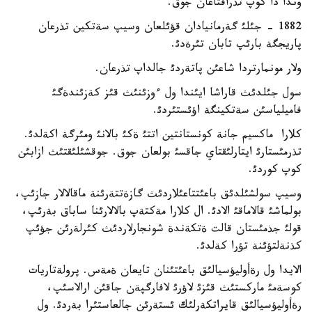
وندا دا كوپ تذراقتاعان جوق.
1882 - جئلئ گةرمانيادان قؤئلعان وسيپ سةتكين تذرعان
پاريجگة بارئپ تابان تئرةدئ.
ولار مونمارتردا شاعئن پاتةردئ جالداپ تذرعان.
سول جئلدئث قاراشا ايئندا ول ءوزئنئث قئز كةزئندةگئ
فاميلياسئن سةتكينگة اؤئستئردئ.
كلارا ماكسيم جانة كونستانتين اتتئ ةكئ بالانئ ومئرگة اكةلدئ.
تذرمئستارئ ايتارلئقتاي جاقسئ بولعان جوق. جوقشئلئقتئث ازابئن
كوپ كوردئ.
وسيپ سولشئلدئق باعئتتاعئلاردئث گازةتتةرئنة ماقالالار جازئپ،
بولماشئ قالاماقئ الادئ. ال كلارا مةكتةپ بالالارئنا ساباق بةرئپ،
قولئ جذمئستان قالت ةتكةندة شونجارلاردئث كئرلةرئن جؤئپ
كذنةلتؤئنة تؤرا كةلدئ.
الايدا ول رةأوليؤسيالئق باعئتئنان تايعان ةمةس. پرولةتاريات
كوسةمئ ماركستئث قئزئ لاؤرئ لافارگپةن جاقئن ارالاسئپ،
رةأوليؤسيالئق قايراتكةرلئك ئستةرئن جالعاستئرا بةردئ. ول