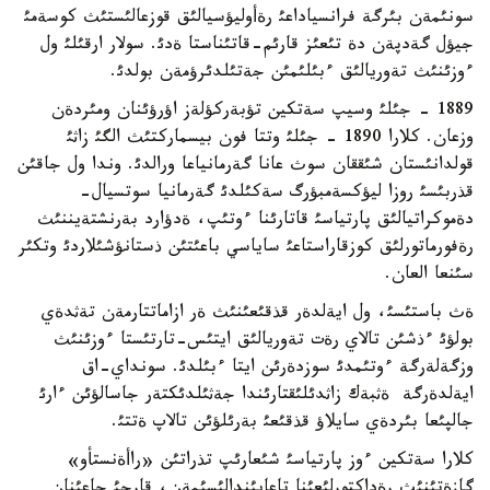
سونئمةن بئرگة فرانسياداعئ رةأوليؤسيالئق قوزعالئستئث كوسةمئ
جيؤل گةدپةن دة تئعئز قارئم-قاتئناستا ةدئ. سولار ارقئلئ ول
ءوزئنئث تةوريالئق ءبئلئمئن جةتئلدئرؤمةن بولدئ.
1889 - جئلئ وسيپ سةتكين تؤبةركؤلةز اؤرؤئنان ومئردةن
وزعان. كلارا 1890 - جئلئ وتتا فون بيسماركتئث الگئ زاثئ
قولدانئستان شئققان سوث عانا گةرمانياعا ورالدئ. وندا ول جاقئن
قذربئسئ روزا ليؤكسةمبؤرگ سةكئلدئ گةرمانيا سوتسيال-
دةموكراتيالئق پارتياسئ قاتارئنا ءوتئپ، ةدؤارد بةرنشتةيننئث
رةفورماتورلئق كوزقاراستاعئ ساياسي باعئتئن ذستانؤشئلاردئ وتكئر
سئنعا العان.
ةث باستئسئ، ول ايةلدةر قذقئعئنئث ةر ازاماتتارمةن تةثدةي
بولؤئ ءذشئن تالاي رةت تةوريالئق ايتئس-تارتئستا ءوزئنئث
وزگةلةرگة ءوتئمدئ سوزدةرئن ايتا ءبئلدئ. سونداي-اق
ايةلدةرگة ةثبةك زاثدئلئقتارئندا جةثئلدئكتةر جاسالؤئن ءارئ
جالپئعا بئردةي سايلاؤ قذقئعئ بةرئلؤئن تالاپ ةتتئ.
كلارا سةتكين ءوز پارتياسئ شئعارئپ تذراتئن «راأةنستأو»
گازةتئنئث رةداكتورلئعئنا تاعايئندالئسئمةن، قارجئ جاعئنان