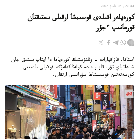
22:44, 06 تامىز 2026
كورەيلەر اقىلدى قوسىمشا ارقىلى ىستىقتان
قورعانىپ ءجۇر
استانا. قازاقپارات - وڭتۇستىك كورەيادا دا اپتاپ ىستىق جان
شىداتپاي تۇر. قازىر ەلدە كولەڭكەلەۋگە قولايلى باعىتتى
كورسەتەتىن قوسىمشاعا سۇرانىس ارتقان.