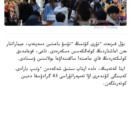
Фото: Yonhap
بۇل قىزمەت ءتۇرى كۇننىڭ ءتۇسۋ باعىتىن ەسەپتەپ، عيماراتتار
مەن اعاشتاردىڭ كولەڭكەسىن ەسكەرەدى. تاعى، قوعامدىق
كولىكتەردىڭ قاي جاعىندا سالقىنداۋعا بولاتىنىن ۇسىنادى.
ايتا كەتەيىك، ەلدە اپتاپ ىستىق شەكەدەن ءوتىپ بارادى.
كەيىنگى كۇندەرى اۋا تەمپەراتۋراسى 43 گرادۋسقا دەيىن
كوتەرىلگەن.
الەم
باقىتجول كاكەش
اۆتور