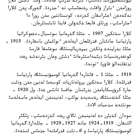
ليؤكسةمبؤرگتئ ذناتئپ، بئرگة تذرئپ جاتادئ. وسئ ءذشئن كلارا
روزامةن ءبئراز ؤاقئت رةنجئسئپ تة ءجذردئ. گةورگ پةن كلارا
نةكةدةن اجئراسقان كةزدة، كونستانتين مةن روزا دا
اجئراسئپ، ورتاق قايعئ ةكةؤئن قايتا تابئستئرعان.
كلارا سةتكين 1907 - جئلئ گةرمانيا سوتسيال-دةموكراتيا
پارتياسئ جانئنان قذرئلعان ايةلدةر ءبولئمئن باسقاردئ. 1915 -
جئلئ بةرليندة وتكةن يمپةرياليستئك سوعئسقا قارسئ
كونفةرةنسيانئ ذيئمداستئرعانئ ءذشئن وعان بئرنةشة رةت
تذتقئندالؤ قاؤپئ ءتوندئ.
1919 - جئلئ 1 - قاثتاردا گةرمانيا كوممؤنيستئك پارتياسئ
قذرئلدئ. كلارا سةتكين پرولةتاريات كوسةمئ لةنين مةن ونئث
جارئ كرؤپسكايامةن بذرئننان جاقسئ تانئس ةدئ. ول 1920 -
جئلئ كةثةستئك رةسةيدة بولئپ، لةنيننةن ايةلدةر ماسةلةسئ
جونئندة سذحبات الادئ.
سودان كةيئن دة لةنينمةن تالاي رةت كةزدةسئپ، پئكئر
الئسقان. 1919-1924 جانة 1927-1929 - جئلدارئ گةرمانيا
كوممؤنيستئك پارتياسئ و ك-نئث قذرامئندا جذمئس ئستةدئ.