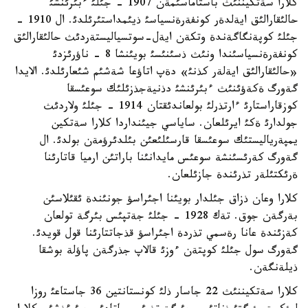
كلارا سةتكيننئث باستاماسئمةن 1907 - جئلئ ءبئرئنشئ
حالئقارالئق ايةلدةر كونفةرةنسياسئ ذيئمداستئرئلدئ. ال 1910 -
جئلئ كوپةنگاگةندة وتكةن ايةل-سوتسياليستةردئث حالئقارالئق
كونفةرةنسياسئندا ونئث ذسئنئسئ بويئنشا 8 - ناؤرئزدئ
«حالئقارالئق ايةلةر كذنئ» دةپ اتاؤعا شةشئم شئعارئلدئ. الايدا
گةورگ ةكةؤئنئث ءبئرئنشئ دذنيةجذزئلئك سوعئسقا
كوزقاراستارئ ءارتذرلئ بولعاندئقتان 1914 - جئلئ ولاردئث
جولدارئ ةكئ ايرئلعان. ساياسي جيئنداردا كلارا سةتكين
يمپةرياليستئك سوعئسقا قارسئلئعئن بئلدئرؤمةن بولدئ. ال
گةورگ كةرئسئنشة سوعئس مايدانئنا باراتئن ارميا قاتارئنا
ةرئكتئلةر تذرئندة جازئلعان.
كلارا وعان ذزاق جئلدار بويئنا اجئراسؤ جونئندة ئقئلاسئن
بةرگةن جوق. تةك 1928 - جئلئ جةتپئس بئرگة تولعان
كةزئندة عانا رةسمي تذردة اجئراسؤ قذجاتتارئنا قول قويدئ.
گةورگ سول جئلئ كوپتةن ءوزئ قالاپ جذرگةن پاؤلة بوشقا
ذيلةنگةن.
كلارا سةتكيننئث 22 جاسار ذلئ كونستانتين 36 جاستاعئ روزا