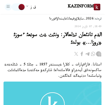
KAZINFORM
ق ز
ترەند:
2026-سايلاۋ
وقيعا
تاعايىنداۋ
اقوردا
18:49, 07 ناۋرىز 2014
الةم تانئعان تذلعالار: ونئث ةث سوثعئ ءسوزئ
«روزا...» بولدئ
استانا. قازاقپارات - كلارا ةيسسنةر 1857 - جئلئ 5 - شئلدةدة
ساكسوندئق أيدةراؤ قالاسئنداعئ شئركةؤ مةكتةبئ مذعالئمئنئث
وتباسئندا دذنيةگة كةلگةن.