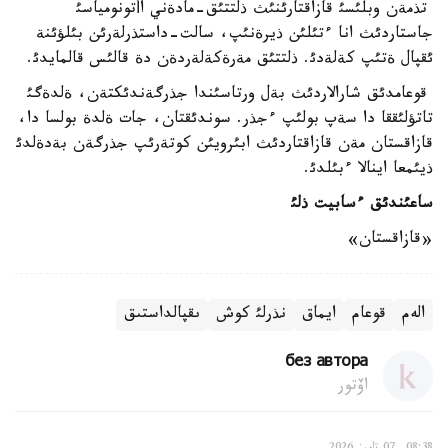
تذمةن وبلئسئ قازاقتارئنئث ذلتتئق-مادةني اأتونومياسئ
جاستاردئث انا ءتئلئن ذيرةنئپ، سالت-داستذرلةرئن بئلؤئنة
ئقپال ةتئپ كةلةدئ. ذلتتئق مةرةكةلةردةن دة قالئس قالمايدئ.
قوعامدئق شارالاردئث بةل ورتاسئندا جذرگةندئكتةن، ةلدةگئ
تاتؤلئققا دا سةپ بولئپ ءجذر. سوندئقتان، جات ةلدة بولسا دا،
قازاقستان مةن قازاقتاردئث ابئرويئن كوتةرئپ جذرگةن بةدةلدئ
ذيئمعا اينالا ءبئلدئ.
ساعئندئق ءسابيت ذلئ
«قازاقستان»
الەم
قوعام
ايماق
ىقپالداستىق
نذرلئ كوش
без автора
اۆتور