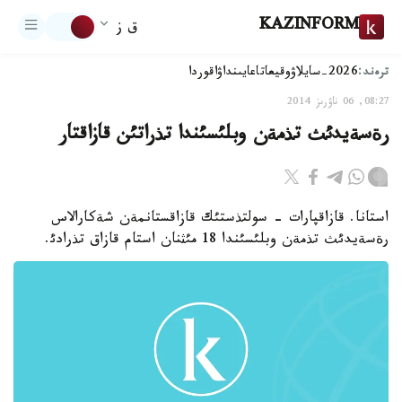
KAZINFORM
ق ز
ترەند:
2026-سايلاۋ
وقيعا
تاعايىنداۋ
اقوردا
08:27, 06 ناۋرىز 2014
رةسةيدئث تذمةن وبلئسئندا تذراتئن قازاقتار
استانا. قازاقپارات - سولتذستئك قازاقستانمةن شةكارالاس
رةسةيدئث تذمةن وبلئسئندا 18 مئثنان استام قازاق تذرادئ.