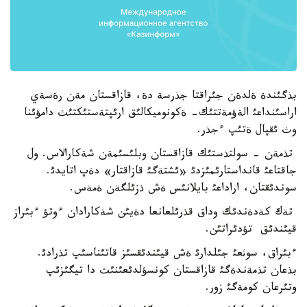
بذگئندة ةلدةن جئراقتا جذرسة دة، قازاقستان مةن رةسةي
اراسئنداعئ الةؤمةتتئك- ةكونوميكالئق ارئپتةستئكتئث دامؤئنا
وث ئقپال ةتئپ ءجذر.
تذمةن - سولتذستئك قازاقستان وبلئسئمةن شةكارالاس. ول
جاقتاعئ قانداستارئمئزدئ «ئشتةگئ قازاقتار» دةپ اتايدئ.
سوندئقتان، اراداعئ بايلانئس ةش ذزئلگةن ةمةس.
تةك كةدةندئك وداق قذرئلعانعا دةيئن شةكارادان ءوتؤ ءبئراز
قيئندئق تؤدئراتئن.
ءبئراق، سوثعئ جئلدارئ ةش قيئندئقسئز قاتئناسئپ تذرادئ.
بذعان تذمةندةگئ قازاقستان كونسؤلدئعئنئث دا تيگئزئپ
وتئرعان كومةگئ زور.