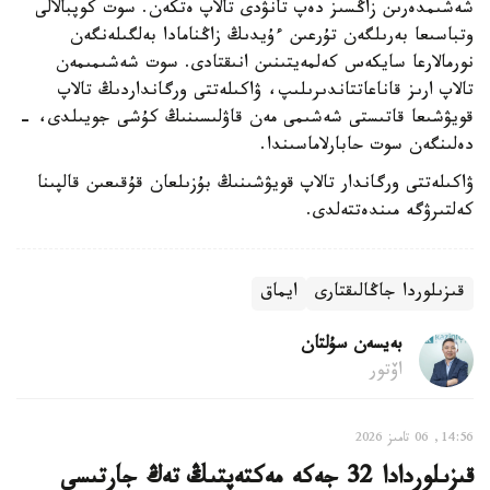
شەشىمدەرىن زاڭسىز دەپ تانۋدى تالاپ ەتكەن. سوت كوپبالالى
وتباسىعا بەرىلگەن تۇرعىن ءۇيدىڭ زاڭنامادا بەلگىلەنگەن
نورمالارعا سايكەس كەلمەيتىنىن انىقتادى. سوت شەشىمىمەن
تالاپ ارىز قاناعاتتاندىرىلىپ، ۋاكىلەتتى ورگانداردىڭ تالاپ
قويۋشىعا قاتىستى شەشىمى مەن قاۋلىسىنىڭ كۇشى جويىلدى، -
دەلىنگەن سوت حابارلاماسىندا.
ۋاكىلەتتى ورگاندار تالاپ قويۋشىنىڭ بۇزىلعان قۇقىعىن قالپىنا
كەلتىرۋگە مىندەتتەلدى.
قىزىلوردا جاڭالىقتارى
ايماق
بەيسەن سۇلتان
اۆتور
14:56, 06 تامىز 2026
قىزىلوردادا 32 جەكە مەكتەپتىڭ تەڭ جارتىسى