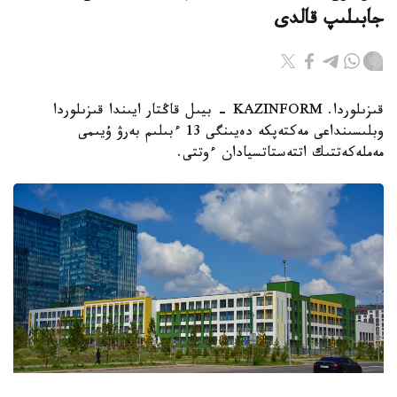
جابىلىپ قالدى
قىزىلوردا. KAZINFORM - بيىل قاڭتار ايىندا قىزىلوردا
وبلىسىنداعى مەكتەپكە دەيىنگى 13 ءبىلىم بەرۋ ۇيىمى
مەملەكەتتىك اتتەستاتسيادان ءوتتى.