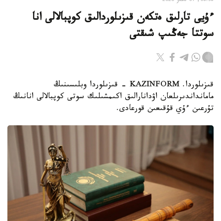
08:38, 07 تامىز 2026
ءۇيى تارلىق ەتكەن قىزىلوردالىق كوپبالالى انا
سوتتا جەڭىپ شىقتى
قىزىلوردا. KAZINFORM - قىزىلوردا وبلىسىنىڭ
مامانداندىرىلعان اۋدانارالىق اكىمشىلىك سوتى كوپبالالى انانىڭ
تۇرعىن ءۇي قۇقىعىن قورعادى.