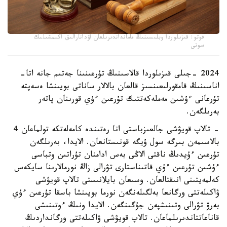
فوتو: قىزىلوردا وبلىسىنىڭ مامانداندىرىلعان اۋدانارالىق اكىمشىلىك
سوتى
2024 -جىلى قىزىلوردا قالاسىنىڭ تۇرعىنىنا جەتىم جانە اتا-
اناسىنىڭ قامقورلىعىنسىز قالعان بالالار ساناتى بويىنشا ەسەپتە
تۇرعانى ءۇشىن مەملەكەتتىك تۇرعىن ءۇي قورىنان پاتەر
بەرىلگەن.
- تالاپ قويۋشى جالعىزباستى انا رەتىندە كامەلەتكە تولماعان 4
بالاسىمەن بىرگە سول ۇيگە قونىستانعان. الايدا، بەرىلگەن
تۇرعىن ءۇيدىڭ ناقتى الاڭى بەس ادامنان تۇراتىن وتباسى
ءۇشىن تۇرعىن ءۇي قاتىناستارى تۋرالى زاڭ نورمالارىنا سايكەس
كەلمەيتىنى انىقتالعان. وسىعان بايلانىستى تالاپ قويۋشى
ۋاكىلەتتى ورگانعا بەلگىلەنگەن نورما بويىنشا باسقا تۇرعىن ءۇي
بەرۋ تۋرالى وتىنىشپەن جۇگىنگەن. الايدا ونىڭ ءوتىنىشى
قاناعاتتاندىرىلماعان. تالاپ قويۋشى ۋاكىلەتتى ورگانداردىڭ