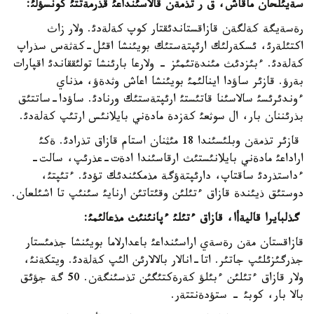
سةيئلحان ماقاش، ق ر تذمةن قالاسئنداعئ قذرمةتتئ كونسؤلئ:
رةسةيگة كةلگةن قازاقستاندئقتار كوپ كةلةدئ. ولار زاث
اكتئلةرئ، ئسكةرلئك ارئپتةستئك بويئنشا اقئل-كةثةس سذراپ
كةلةدئ. ءبئزدئث مئندةتئمئز - ولارعا بارئنشا تولئققاندئ اقپارات
بةرؤ. قازئر ساؤدا اينالئمئ بويئنشا اعاش وثدةؤ، مذناي
ءوندئرئسئ سالاسئنا قاتئستئ ارئپتةستئك ورنادئ. ساؤدا-ساتتئق
بذرئننان بار، ال سوثعئ كةزدة مادةني بايلانئس ارتئپ كةلةدئ.
قازئر تذمةن وبلئسئندا 18 مئثنان استام قازاق تذرادئ. ةكئ
اراداعئ مادةني بايلانئستئث ارقاسئندا ادةت-عذرئپ، سالت-
ءداستذردئ ساقتاپ، دارئپتةؤگة مذمكئندئك تؤدئ. ءتئپتئ،
دوستئق ذيئندة قازاق ءتئلئن وقئتاتئن ارنايئ سئنئپ تا اشئلعان.
گذلبايرا قاليةأا، قازاق ءتئلئ ءپانئنئث مذعالئمئ:
قازاقستان مةن رةسةي اراسئنداعئ باعدارلاما بويئنشا جذمئستار
جذرگئزئلئپ جاتئر. اتا-انالار بالالارئن الئپ كةلةدئ. ويتكةنئ،
ولار قازاق ءتئلئن ءبئلؤ كةرةكتئگئن تذسئنگةن. 50 گة جؤئق
بالا بار، كوبئ - ستؤدةنتتةر.