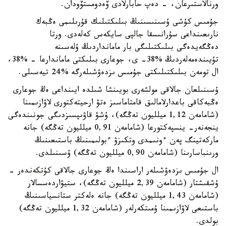
ورنالاستىرعان، - دەپ حابارلادى ۆەدومستۆودان.
جۇمىس كۇشى ۇسىنىسىنىڭ بىلىكتىلىك قۇرىلىمى ەڭبەك
نارىعىنداعى سۇرانىسقا جالپى سايكەس كەلەدى. ورتا
دەڭگەيدەگى بىلىكتىلىگى بار مامانداردىڭ ۇلەسىنە
تۇيىندەمەلەردىڭ %38- ى، جوعارى بىلىكتى ماماندارعا - %38،
ال تومەن بىلىكتىلىكتى جۇمىس ىزدەۋشىلەرگە %24 تيەسىلى.
ۇسىنىلعان جالاقى مولشەرى بويىنشا شىلدە ايىنداعى ەڭ جوعارى
ەڭبەكاقى باعدارلامالىق قامتاماسىز ەتۋ ارحيتەكتورى لاۋازىمىنا
(شامامەن 1,12 ميلليون تەڭگە)، ۇشۋ قاۋىپسىزدىگى جونىندەگى
ينجەنەر- ينسپەكتورعا (شامامەن 0,91 ميلليون تەڭگە) جانە
ماركەتينگ پەن ءونىمدى وتكىزۋ ءبولىمىنىڭ باستىعىنىڭ
ورىنباسارىنا (شامامەن 0,90 ميلليون تەڭگە) ۇسىنىلدى.
ال جۇمىس ىزدەۋشىلەر اراسىندا ەڭ جوعارى جالاقى كۇتكەندەر -
ۇشقىشتار (شامامەن 2,39 ميلليون تەڭگە)، ستيۋاردەسسالار
(شامامەن 1,43 ميلليون تەڭگە) جانە ەلەكتر ستانسياسىنىڭ
باستىعى لاۋازىمىنا ۇمىتكەرلەر (شامامەن 1,32 ميلليون تەڭگە)
بولدى.