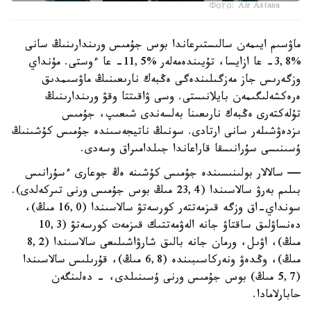
Фото: Air Astana
ماۋسىم ايىمەن سالىستىرعاندا بوس جۇمىس ورىندارىنىڭ سانى
%3,8- عا ازايسا، تۇيىندەمەلەر %11,5- عا ءوستى. مۇنداي
وزگەرىس جاز مەزگىلىندەگى ەڭبەك نارىعىنىڭ ماۋسىمدىق
ەرەكشەلىگىمەن بايلانىستى. وسى ۋاقىتتا وقۋ ورىندارىنىڭ
تۇلەكتەرى ەڭبەك نارىعىنا بەلسەندى شىعىپ، جۇمىس
ىزدەۋشىلەر سانى ارتادى. سونىڭ ناتيجەسىندە جۇمىس كۇشىنىڭ
ۇسىنىسى سۇرانىسقا قاراعاندا جىلدامىراق وسەدى.
— سالالار بولىنىسىندە جۇمىس كۇشىنە ەڭ جوعارى ءسۇرانىس
بىلىم بەرۋ سالاسىندا (23,4 مىڭ بوس جۇمىس ورنى تىركەلدى).
سونداي-اق وزگە قىزمەتتەر كورسەتۋ سالاسىندا (16,0 مىڭ)،
دەنساۋلىق ساقتاۋ جانە الەۋمەتتىك قىزمەت كورسەتۋ (10,3
مىڭ)، اۋىل، ورمان جانە بالىق شارۋاشىلىعى سالاسىندا (8,2
مىڭ)، وڭدەۋ ونەركاسىبىندە (6,8 مىڭ)، قۇرىلىس سالاسىندا
(5,7 مىڭ) بوس جۇمىس ورنى ۇسىنىلدى، - دەلىنگەن
حابارلامادا.