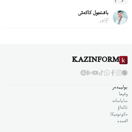
باقىتجول كاكەش
اۆتور
KAZINFORM
بوليمدەر
وقيعا
ساياسات
تالداۋ
ەكونوميكا
الەمدە