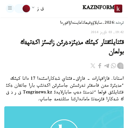
KAZINFORM
ق ز
ترەند:
2026-سايلاۋ
وقيعا
تاعايىنداۋ
اقوردا
19:42, 03 ناۋرىز 2014
قئتايلئقتار كيئك مذيئزدةرئن زاثسئز اكةتپةك
بولعان
استانا. قازاقپارات - قازاق-قئتاي شةكاراسئندا 17 دانا كيئك
ءمذيئزئ مةن قاسقئر تةرئسئن جاسئرئن اكةتئپ بارا جاتقان ةكئ
قئتايلئق قولعا ءتذستئ دةپ حابارلايدئ Tengrinews.kz ق ر ذ ق
ك شةكارا قئزمةتئ ماماندارئنا سئلتةمة جاساپ.