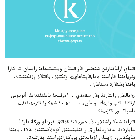
قئتاي ازاماتتارئن شئعئس قازاقستان وبلئسئنداعئ زايسان شةكارا
وتريادئنا قاراستئ «مايقاپشاعاي» وتكئزؤ-باقئلاؤ پؤنكتئنئث
باقئلاؤشئلارئ ذستاعان.
«اتالعان زاتتاردئ ولار سةمةي - ءذرئمجئ باعئتئنداعئ اأتوبؤس
ارقئلئ الئپ وتپةك بولعان»، - دةيدئ شةكارا قئزمةتئنئث
باسپاءسوز قئزمةتئ.
قئراعئ شةكاراشئلار بذل دةرةكتئ قذقئق قورعاؤ ورگاندارئنا
حابارلادئ. ماتةريالدار ق ر قئلمئستئق كودةكسئنئث 192-بابئنا
سايكةس، زايسان اؤداندئق پروكؤراتؤراسئنا بةرئلدئ.