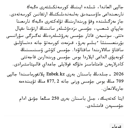
جالپى العاندا، شىلدە ايىنىڭ كورسەتكىشتەرى ەڭبەك
نارىعىنداعى ماۋسىمدىق بەلسەندىلىكتىڭ ارتقانىن كورسەتەدى.
جاز مەزگىلىندە وقۋ ورىندارىنىڭ تۇلەكتەرى ەڭبەك نارىعىنا
جاپپاي شىعىپ، جۇمىس ىزدەۋشىلەر سانىنىڭ ارتۋىنا ىقپال
ەتتى. سونىمەن قاتار جۇمىس بەرۋشىلەردىڭ نەگىزگى سۇرانىسى
بۇرىنعىسىنشا ءبىلىم بەرۋ، قىزمەت كورسەتۋ جانە دەنساۋلىق
ساقتاۋ سالالارىندا ساقتالۋدا. جۇمىس كۇشى ۇسىنىسىنىڭ
كوبەيۋى الداعى ايلاردا بوس جۇمىس ورىندارىن قاجەتتى
كادرلارمەن قامتاماسىز ەتۋگە قولايلى جاعداي قالىپتاستىرادى.
2026 -جىلدىڭ باسىنان بەرى Enbek.kz پلاتفورماسىندا جالپى
709 مىڭ بوس جۇمىس ورنى جانە 877,2 مىڭ تۇيىندەمە
جاريالانعان.
ايتا كەتەيىك، جىل باسىنان بەرى 250 مىڭعا جۋىق ادام
جۇمىسپەن قامتىلدى.
قوعام