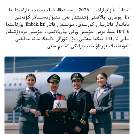
استانا. قازاقپارات - 2026 -جىلدىڭ شىلدەسىندە قازاقستاندا
ەڭ جوعارى جالاقىنى ۇشقىشتار مەن ستيۋاردەسسالار كۇتەتىن
ماماندار قاتارىنان كورىندى. سونىمەن قاتار Enbek.kz پورتالىندا
104,6 مىڭ بوس جۇمىس ورنى جاريالانىپ، جۇمىس ىزدەۋشىلەر
سانى 141,2 مىڭعا جەتتى. بۇل تۋرالى ەڭبەك جانە حالىقتى
الەۋمەتتىك قورعاۋ مينيسترلىگى ءمالىم ەتتى.