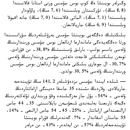
وڭىرلەر بويىنشا ەڭ كوپ بوس جۇمىس ورنى استانا قالاسىندا
(8,8 مىڭ)، تۇركىستان وبلىسىندا (7,6 مىڭ)، پاۆلودار
وبلىسىندا (7,1 مىڭ)، الماتى قالاسىندا (7,0 مىڭ) جانە اقمولا
وبلىسىندا (6,9 مىڭ) جاريالانعان.
بىلىكتىلىك دەڭگەيى بويىنشا جۇمىس بەرۋشىلەردىڭ سۇرانىسىندا
ورتا دەڭگەيدەگى ماماندارعا ارنالعان بوس جۇمىس ورىندارىنىڭ
ۇلەسى باسىم بولىپ، بارلىق ۇسىنىستىڭ %38,8- ىن قۇرادى.
تومەن بىلىكتىلىكتى قاجەت ەتەتىن جۇمىس ورىندارىنىڭ ۇلەسى
%30,7، ال جوعارى بىلىكتى ماماندارعا ارنالعان بوس جۇمىس
ورىندارىنىڭ ۇلەسى %30,5 بولدى.
— شىلدە ايىندا جۇمىس ىزدەۋشىلەر 141,2 مىڭ تۇيىندەمە
جاريالادى. ولاردىڭ ىشىندە 35 جاسقا دەيىنگى ازاماتتاردىڭ
ۇلەسى - %54، بۇل جاز مەزگىلىندە وقۋ ورىندارى تۇلەكتەرىنىڭ
ەڭبەك نارىعىنا بەلسەندى شىعۋىمەن بايلانىستى. 35- 44 جاس
ارالىعىنداعى ازاماتتار - %25، 45- 54 جاس ارالىعى - %14،
55 جاستان اسقاندار - %7. گەندەرلىك قۇرام بويىنشا
تۇيىندەمەلەردىڭ %57- ىن ايەلدەر، %43- ىن ەرلەر