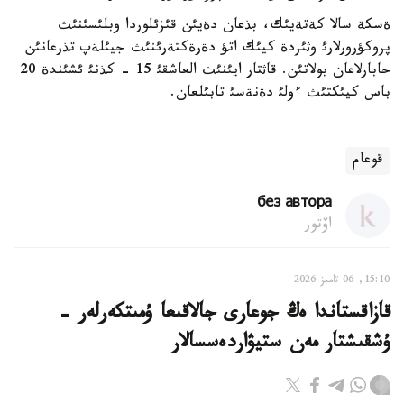
ةسكة سالا كةتةيئك، بذعان دةيئن قئزئلوردا وبلئسئنئث
پروكؤرورلارئ وثئردة كيئك اتؤ دةرةكتةرئنئث جيئلةپ تذرعانئن
حابارلاعان بولاتئن. قاثتار ايئنئث العاشقئ 15 - كذنئ ئشئندة 20
باس كيئكتئث ءولئ دةنةسئ تابئلعان.
قوعام
без автора
اۆتور
15:10, 06 تامىز 2026
قازاقستاندا ەڭ جوعارى جالاقىعا ۇمىتكەرلەر -
ۇشقىشتار مەن ستيۋاردەسسالار