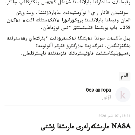
وقيعانئث سالدارئنا بايلانئستئ شذعئل كةثةس وتكئزئلئپ جاتئر.
سونئمةن قاتار ر ي ا نوأوستيدئث حابارلاؤئنشا، وسئ ورئن
العان وقيعاعا بايلانئستئ پروكؤراتؤرا «لاثكةستئك اكت» دةگةن
258- باپ بويئنشا قئلمئستئق ءئس قوزعاعان.
بذل مالئمةت سوتقا دةيئنگئ تةكسةرؤدئث ءبئرئثعاي رةةسترئنة
ةنگئزئلگةن. تةرگةؤدئ جذرگئزؤ قئرئم اأتونومدئ
رةسپؤبليكاسئنئث قاؤئپسئزدئك قئزمةتئنة تاپسئرئلعان.
الەم
без автора
اۆتور
13:24, 07 تامىز 2026
NASA عارىشكەرلەرى عارىشقا ۇشتى