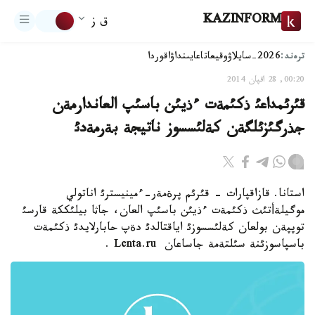
KAZINFORM
ق ز
ترەند:
2026-سايلاۋ
وقيعا
تاعايىنداۋ
اقوردا
00:20, 28 اقپان 2014
قئرئمداعئ ذكئمةت ءذيئن باسئپ العاندارمةن
جذرگئزئلگةن كةلئسسوز ناتيجة بةرمةدئ
استانا. قازاقپارات - قئرئم پرةمةر-ءمينيسترئ اناتولي
موگيلةأتئث ذكئمةت ءذيئن باسئپ العان، جاثا بيلئككة قارسئ
توپپةن بولعان كةلئسسوزئ اياقتالدئ دةپ حابارلايدئ ذكئمةت
باسپاسوزئنة سئلتةمة جاساعان Lenta.ru .