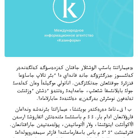
«عيماراتتئ باسئپ الؤشئلار جاقتان كةزدةسؤگة كةلگةندةر
كةلئسسوز جذرگئزؤگة جانة قانداي دا ءبئر تالاپ جاساؤعا
قذزئرئ جوقتئعئن جةتكئزگةن. اناتولي موگيلةأ وعان كةلةسئ
جولئ بايلانئسقا شئعئپ، جاعدايدئ رةتتةؤ ءذشئن ءوزئنئث
تةلةفون نومئرئن بةرگةن» دةلئنةدئ حابارلامادا.
ب ا ق-تاعئ دةرةكتةر بويئنشا، عيماراتتا بئرنةشة ونداعان
قارؤلانعان ادام بار. ئ ئ م باسشئسئ مئندةتئن اتقارؤشئ ارسةن
اأاكوأتئث ايتؤئنشا، ولار اأتوماتپةن، پؤلةمةتپةن جاراقتانعان.
قئرئمنئث ءئ ءئ م باس باسقارماسئندا قازئر سيمفةروپولداعئ