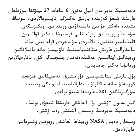
دجەسسيكا مەير مەن انيل مەنون 6 ساعات 27 مينۋتقا سوزىلعان
عارىشقا شىعۋ كەزىندە بارلىق نەگىزگى تاپسىرمالاردى، سونىڭ
ىشىندە ەلەكتر قۋاتىن دايىنداۋدى ورىندادى. وتكىزىلگەن
جۇمىستار وربيتالىق زەرتحانانى قوسىمشا ەلەكتر قۋاتىمەن
قامتاماسىز ەتەتىن، ماڭىزدى جۇيەلەردى قولدايتىن جانە
حالىقارالىق عارىش ستانتسياسىنىڭ قاۋىپسىز جانە باقىلاناتىن
وربيتالىق اينالىمىن جەڭىلدەتەتىن جىلجىمالى كۇن باتارەيالارىن
ورناتۋعا نەگىز جاسايدى.
بۇل عارىش ستانتسياسىن قۇراستىرۋ، تەحنيكالىق قىزمەت
كورسەتۋ جانە جاڭارتۋ باعدارلاماسىنىڭ بولىگى رەتىندە
جۇرگىزىلگەن 281-عارىشقا شىعۋ بولدى.
انيل مەنون ءۇشىن بۇل العاشقى عارىشقا شىعۋى بولسا،
دجەسسيكا مەيردىڭ وسىمەن التىنشى رەت ۇشتى.
وسىعان دەيىن NASA وربيتاعا العاشقى روبوتىن ۇشىرعانىن
حابارلادىق.