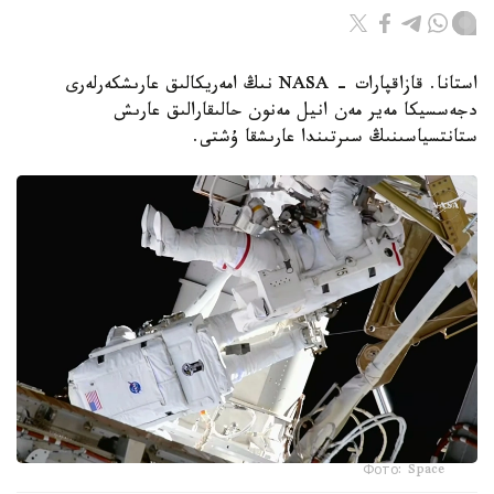
استانا. قازاقپارات - NASA نىڭ امەريكالىق عارىشكەرلەرى
دجەسسيكا مەير مەن انيل مەنون حالىقارالىق عارىش
ستانتسياسىنىڭ سىرتىندا عارىشقا ۇشتى.
Фото: Space