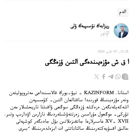
الەم
ريزابەك نۇسىپبەك ۇلى
اۆتور
11:25, 07 تامىز 2026
ا ق ش مۋزەيىندەگى التىن ۇزەڭگى
استانا. KAZINFORM - نيۋ-يورك قالاسىنداعى مەتروپوليتەن
ونەر مۋزەيىنىڭ قورىندا ساقتالعان التىن- كۇمىسپەن
اشەكەيلەنگەن ەرەكشە ۇزەڭگى سوڭعى ۋاقىتتا تاريحشىلار مەن
تۇركى- موڭعول مۇراسىن زەرتتەۋشىلەردىڭ نازارىن اۋدارىپ وتىر.
XV- XVII عاسىرلارعا جاتقىزىلاتىن بۇل جادىگەر كوشپەلى
حالىق اقسۇيەكتەرىنىڭ سالتاناتتى ات ابزەلدەرىنىڭ ءبىرى