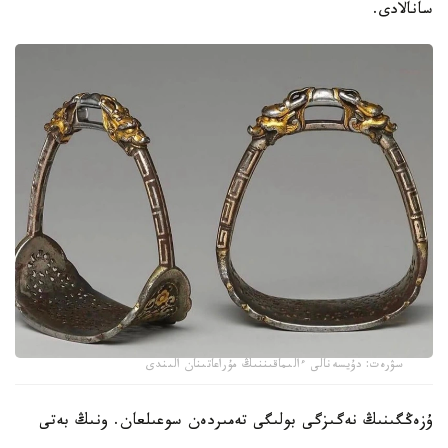
سانالادى.
سۋرەت: دۇيسەنالى ءالىماقىننىڭ مۇراعاتىنان الىندى
ۇزەڭگىنىڭ نەگىزگى بولىگى تەمىردەن سوعىلعان. ونىڭ بەتى
التىن جانە كۇمىس اشەكەيلەرمەن بەزەندىرىلىپ، تابان تىرەيتىن