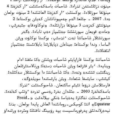
ويناسا، جذپ ساندارئ بوكسقا كوشةدئ. ءار راؤندتئث اراسئ 1
مينؤت ذزئلئستةن تذرادئ. شاحمات باسةكةسئنئث ءار كةزةثئ 4
مينؤتقا سوزئلادئ. بوكستئث ءار كةزةثئ العاشئندا 2 مينؤت بولعان
ةدئ. 2007 - جئلعئ الةم چةمپيوناتئنان كةيئن بوكستاعئ 2
مينؤتتئق كةزةث 3 مينؤتقا ذزارتئلدئ. «نوكاؤدقا» جئبةرئپ،
«مات» قويعان سپورتشئنئ جةثئمپاز دةپ تابادئ. ةگةر
سپورتشئلار شاحماتتا تةث ءتذسئپ، بوكستا نوكاؤت ورئن
الماسا، وندا بوكستاعئ جيناعان ذپايلارئنا بايلانئستئ جةثئمپاز
انئقتالادئ.
شاحماتتئ بوكستا قاراپايئم شاحمات ويئنئن ةكئ مئقتئ ادام
وينايدئ. ءبئر قئزئعئ ويئن شاحمات ذستةلئ ورنالاستئرئلعان
رينگتئث ئشئندة وتةدئ. ةكئ شاحماتشئ دا بوكسشئلار سةكئلدئ
كيئنئپ، سايئسقا شئعادئ. ويئن بارئسئندا سويلةؤگة،
قارسئلاسئن ذرؤعا تئيئم سالئنعان. شاحبوكستئث ءتذرلئ
باسةكةلةرئ 2003 - جئلدان بةرئ رةسمي تذردة ءوتئپ كةلةدئ.
شاحبوكستئث نةگئزئ يدةياسئ ةنكي بيلالدئث «Froid-
Еquateur» اتتئ كوميكس-رومانئندا العاش پايدا بولعان. بذنئ
نيدةرلاندتئق پةرفورمانسيست يپة رؤبينگ ناقتئلئ ومئردة ورئنداؤ