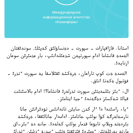
استانا. قازاقپارات - سپورت - دةنساؤلئق كةپئلئ. سوندئقتان
الةمدة قانشاما ادام سپورتپةن شذعئلدانئپ، بار عذمئرئن سوعان
ارنايدئ.
الةمدة ةث كوپ تاراعان، ةرةكشة ئقئلاسقا ية سپورت ءتذرئ -
فؤتبول ةكةنئ انئق.
ال، ءبئز بئلمةيتئن سپورت تذرلةرئ قانشاما؟! ادام بالاسئنئث
قيالئ شةكسئز دةگةندئ ءجيئ ايتامئز.
ءيا، راسئندا دا ءار كذن سايئن تاثدانئس تؤدئراتئن جاثا
نارسةلةرگة كؤا بولئپ جاتامئز. ادامدار جاثالئققا، ةرةكشة
بئردةثة ويلاپ تابؤعا قذمار بولئپ كةلةدئ. جانة دة ءبئر-اق
مارتة بةرئلةتئن ءومئردئ قئزئقتئ ةتئپ ءسذرؤ ءذشئن ءتذرلئ