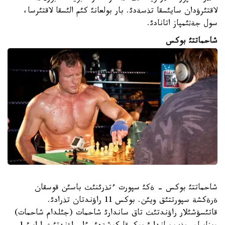
لاقتئرؤدان سايئسقا تذسةدئ. بار بولعانئ كئم الئسقا لاقتئرسا،
سول جةثئمپاز اتانادئ.
شاحماتتئ بوكس
شاحماتتئ بوكس - ةكئ سپورت ءتذرئنئث باسئن قوسقان
ةرةكشة سپورتتئق ويئن. بوكس 11 راؤندتان تذرادئ.
قاتئسؤشئلار راؤندتئث تاق ساندارئ شاحمات (جئلدام شاحمات)