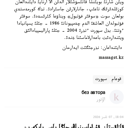
ويئن شارتئ بويئنشا قاتئسؤشئلار الدئن الا ارنايئ دايئندالعان
كوزئلدئرئك تاعئپ، جانارلارئن جاسئرادئ. تذك كورمةستةي
بولعان سوث «سوقئر فؤتبول» ويناؤعا كئرئسةدئ. سوقئر
فؤتبولدان العاشقئ الةم چةمپيوناتئ 1986 - جئلئ يسپانيادا
ءوتتئ. بذل سپورت ءتذرئ 2004 - جئلئ پاراليمپيادالئق
ويئنداردئث باعدارلاماسئنا ةندئ.
دايئنداعان: نذرجئگئت ايدارحان
massaget.kz
قوعام
سپورت
без автора
اۆتور
18:04, 07 تامىز 2026