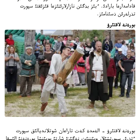
قادامدارعا بارادئ. ءبئز بذگئن نازارلارئثئزعا قئزئقتئ سپورت
تذرلةرئن ذسئنامئز.
بورةنة لاقتئرؤ
بورةنة لاقتئرؤ - الةمدة كةث تاراعان شوتلانديالئق سپورت
ءتذرئ. سپورتشئلار ويئننئث نةگئزئ شارتئ بويئنشا بورةنةنئ الئسقا