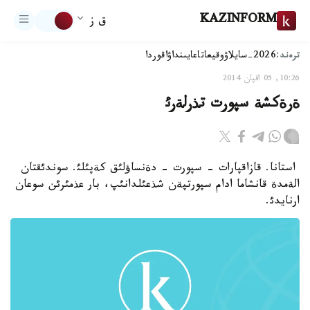
KAZINFORM
ق ز
ترەند:
2026-سايلاۋ
وقيعا
تاعايىنداۋ
اقوردا
10:26, 05 اقپان 2014
ةرةكشة سپورت تذرلةرئ
استانا. قازاقپارات - سپورت - دةنساؤلئق كةپئلئ. سوندئقتان
الةمدة قانشاما ادام سپورتپةن شذعئلدانئپ، بار عذمئرئن سوعان
ارنايدئ.