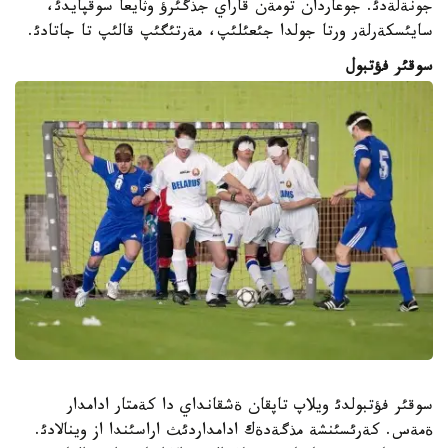
جونةلةدئ. جوعاردان تومةن قاراي جذگئرؤ وثايعا سوقپايدئ،
سايئسكةرلةر ورتا جولدا جئعئلئپ، مةرتئگئپ قالئپ تا جاتادئ.
سوقئر فؤتبول
سوقئر فؤتبولدئ ويلاپ تاپقان ةشقانداي دا كةمتار ادامدار
ةمةس. كةرئسئنشة مذگةدةك ادامداردئث اراسئندا از وينالادئ.