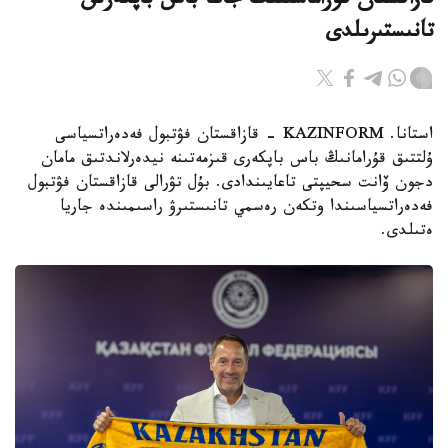
قازاقستان قۇراماسىنىڭ جاڭا باس باپكەرىن
تانىستىرىلدى
استانا. KAZINFORM - قازاقستان فۋتبول فەدەراتسياسى
ۇلتتىق قۇرامانىڭ باس باپكەرى قىزمەتىنە نيدەرلاندتىق مامان
دجون ۆانت سحيپتى تاعايىندادى. بۇل تۋرالى قازاقستان فۋتبول
فەدەراتسياسىندا وتكەن رەسمي تانىستىرۋ راسىمىندە جاريا
ەتىلدى.