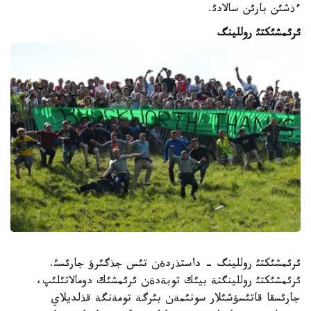
ءذشئن بارئن سالادئ.
ئرئمشئكتئ روللينگ
ئرئمشئكتئ روللينگ - داستذردةن تئس جذگئرؤ جارئسئ.
ئرئمشئكتئ روللينگتة بيئك توبةدةن ئرئمشئك دومالاتئلئپ،
جارئسقا قاتئسؤشئلار سونئمةن بئرگة تومةنگة قذلديلاي