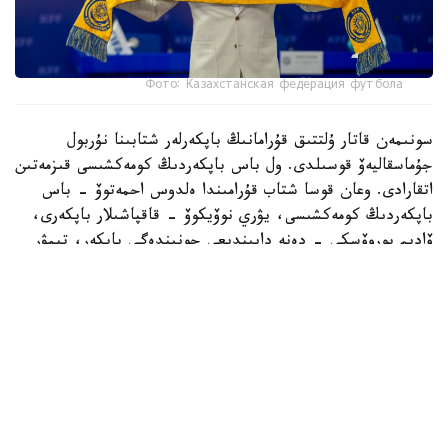
Фото: Казахстанская федерация футбола
سونىمەن قاتار ۇلتتىق قۇرامانىڭ باپكەرلەر شتابىنا نۇربول
جۇماسقاليەۆ قوسىلدى. ول باس باپكەردىڭ كومەكشىسى قىزمەتىن
اتقارادى. وعان قوسا شتاب قۇرامىندا ەلدوس احمەتوۆ - باس
باپكەردىڭ كومەكشىسى، يۋري نوۆيكوۆ - قاقپاشىلار باپكەرى،
ۆاديم بوروۆسكي - دەنە دايىندىعى جونىندەگى باپكەر، تيمۋر
قۇسايىنوۆ اناليتيك بولىپ جۇمىس ىستەيدى.
62 جاستاعى دجون ۆانت سحيپ باپكەرلىك مانسابىندا گرەكيا
جانە ارمەنيا ۇلتتىق قۇرامالارىن جاتتىقتىرعان. سونداي-اق
نيدەرلاند قۇراماسىنىڭ باپكەرلەر شتابىندا قىزمەت اتقارعان.
ول قازاقستان ۇلتتىق قۇراماسىن باسقارعان ەكىنشى نيدەرلاندتىق
مامان اتاندى. بۇعان دەيىن 2006-2008 -جىلدارى ۇلتتىق
قۇرامانىڭ تىزگىنىن ارنو پايپەرس ۇستاعان ەدى.