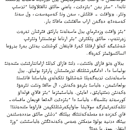
سوندئقتان دا ؤاقئت كذتتئرمةيتئن بذل كذردةلئ ماسةلة بذگئنگئ
تاثدا، ءسئز بةن ءبئزدئث، ياعني حالئق تالقئلاؤئنا ءتذسئپ
وتئر. «ؤاقئت - قئلئش، سةن ونئ كةسپةسةث، ول سةنئ
كةسةدئ» دةگةن اراب حالقئنئث ماقالئ بار.
ءبئز ؤاقئت وزدئرماي بذل ماسةلةنئ بارلئق قئرئنان تةرةث
زةرتتةپ، حالئق پئكئرئن ءبئر ارناعا توعئستئرا وتئرئپ
شةشئمگة كةلؤ ارقئلئ كةرئ قايتقان كوشتئث بةتئن بةرئ بذرؤعا
اتسالئسؤئمئز كةرةك.
بذلاي ةتؤ قازاق ةلئنئث، ذلتئ قازاق كذللئ ازاماتتارئنئث مئندةتئ
بولماسا دا، ادامگةرشئلئك تذرعئسئنان پارئزئ بولماق. بذل
ماسةلةنئث تذبةگةيلئ شةشئلؤئ تئكةلةي ةلباسئنا قاتئستئ
بولعانئمةن، ةلباسئ بئرةؤ ةكةنئن، ال حالقئ ونئث تئرةؤئ
ةكةنئن ذمئتپايئق، اعايئن. ةلباسئمئزعا ءبئز قالاي قولداؤ
كورسةتة بئلسةك، ةلباسئ دا ءبئزدئث الدئعا قويعان ماقسات-
تئلةكتةرئمئزگة سولايشا جاؤاپكةرشئلئكپةن قاراؤعا مئندةتتئ!
قاي كةزدة دة مةملةكةتتئك بيلئك ءذشئن حالئق مذددةسئنةن
بيئك دذنية بولؤئ مذمكئن ةمةس ةكةندئگئن ةلباسئنئث ءوزئ
ايتقان جوق پا ةدئ؟