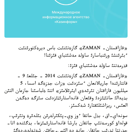
«قازاقستان- ZAMAN» گازةتئنئث باس ديرةكتورئنئث
ءبئرئنشئ ورئنباسارئ ساؤلة مةشئتباي قئزئنا!
قذرمةتتئ ساؤلة مةشئتباي قئزئ:
«قازاقستان- ZAMAN» گازةتئنئث 2014 - جئلعئ 9 -
قاثتارئندا جاريالانعان ءسئزدئث «زاث جذزةگة اسسا، 5
ميلليون قازاقتان تئرئدةي ايئرئلامئز» اتتئ ةلباسئنا جازعان التئن
بذيدالئ حاتئثئزدئ وقئعان قانداستارئثئزدئث سئزگة دةگةن
العئس، ريزاشئلئقتارئ شةكسئز.
سونداي-اق، بذل حاتقا ءوز وي-پئكئرلةرئن بئلدئرة وتئرئپ،
قولداؤ كورسةتئپ جاتقان بارشا قانداستارئمئزعا، بذگئندة اتا-
جذرتتا تذرئپ جاتقان جانة دة الئس-جاقئن شةتةلدةردةگئ