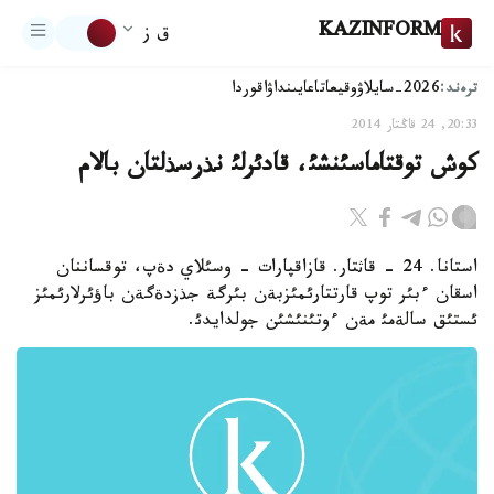
KAZINFORM
ق ز
ترەند:
2026-سايلاۋ
وقيعا
تاعايىنداۋ
اقوردا
20:33, 24 قاڭتار 2014
كوش توقتاماسئنشئ، قادئرلئ نذرسذلتان بالام
استانا. 24 - قاثتار. قازاقپارات - وسئلاي دةپ، توقساننان
اسقان ءبئر توپ قارتتارئمئزبةن بئرگة جذزدةگةن باؤئرلارئمئز
ئستئق سالةمئ مةن ءوتئنئشئن جولدايدئ.