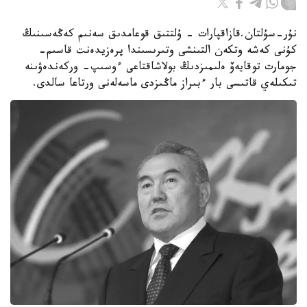
نۇر-سۇلتان.قازاقپارات - ۇلتتىق قوعامدىق سەنىم كەڭەسىنىڭ
كۇنى كەشە وتكەن التىنشى وتىرىسىندا پرەزيدەنت قاسىم-
جومارت توقايەۆ ەلىمىزدىڭ بولاشاقتاعى ءوسىپ- وركەندەۋىنە
تىكىلەي قاتىسى بار ءبىراز ماڭىزدى ماسەلەنى ورتاعا سالدى.