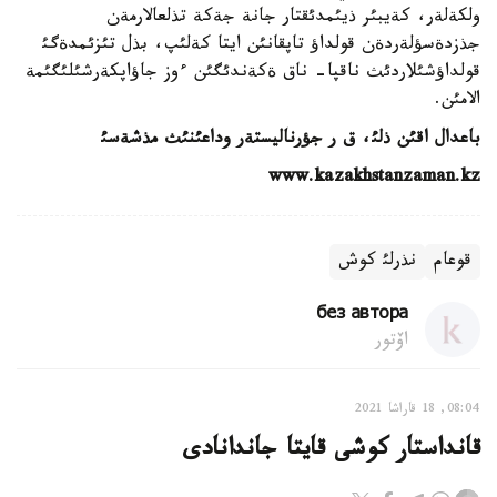
ولكةلةر، كةيبئر ذيئمدئقتار جانة جةكة تذلعالارمةن
جذزدةسؤلةردةن قولداؤ تاپقانئن ايتا كةلئپ، بذل تئزئمدةگئ
قولداؤشئلاردئث ناقپا- ناق ةكةندئگئن ءوز جاؤاپكةرشئلئگئمة
الامئن.
باعدال اقئن ذلئ،
ق ر جؤرناليستةر وداعئنئث مذشةسئ
www.kazakhstanzaman.kz
قوعام
نذرلئ كوش
без автора
اۆتور
08:04, 18 قاراشا 2021
قانداستار كوشى قايتا جاندانادى