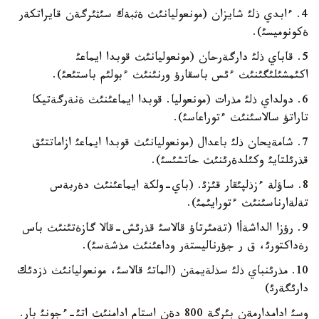
4. ءابدي ذلئ شايزان (مونعوليانئث ةثبةك سئثئرگةن قايراتكةر
ةكونوميسئ).
5. قاباي ذلئ دارگةرحان (مونعوليانئث قوبدا ايماعئ
اكئمشئلئگئنئث ءئس باسقارؤ ورنئنئث ءبولئم باستئعئ).
6. دولداي ذلئ مذرات (مونعوليا. قوبدا ايماعئنئث ةنةرگةتيكا
تاراتؤ سالاسئنئث ءتوراعاسئ).
7. شامةيحان ذلئ باعدال (مونعوليانئث قوبدا ايماعئ ازاماتتئق
قذرئلتايئ وكئلدةرئنئث حاتشئسئ).
8. ساؤلة ءزذلپئقار قئزئ. (باي-ولكة ايماعئنئث دةربةس
تةلةارناسئنئث ءتورايئمئ).
9. رؤزا الداشةأا (تةمئرتاؤ قالاسئ قذرئش-قالا گازةتئنئث باس
رةداكتورئ، ق ر جؤرناليستةر وداعئنئث مذشةسئ).
10. مذرئنباي ذلئ سذلةيمةن (الماتئ قالاسئ، مونعوليانئث ذزدئك
دارئگةرئ)
وسئ ادامدارمةن بئرگة 800 دةن استام ادامنئث اتئ-ءجونئ بار.