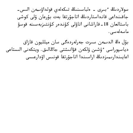
سولاردىڭ ءبىرى - ەلباسىنىڭ تىكەلەي قولداۋىمەن الىس-
جاقىنداعى قانداستاردىڭ اتاجۇرتقا بەت بۇرعان ۇلى كوشى
باستالعان 18-قاراشانى اتاۋلى كۇندەر كۇنتىزبەسىنە قوسۋ
ماسەلەسى.
بۇل ەڭ الدىمەن سىرت جەرلەردەگى سان ميلليون قازاق
دياسپوراسى ءۇشىن ۇلكەن قۋانىشتى جاڭالىق. ويتكەنى الىستاعى
اعايىندارىمىزدىڭ اراسىندا اتاجۇرتقا قونىس اۋدارعىسى
كەلەتىندەردىڭ قاتارى الدە دە قالىڭ. ءبىراق سوڭعى كەزدە
ءتۇرلى سەبەپتەرمەن قانداستار كوشىنىڭ ازايعانى دا جاسىرىن
ەمەس. پرەزيدەنتتىڭ ۇلى كوش ماسەلەسىن كوتەرۋى وسى
قانداستار كوشىنىڭ قايتادان كوبەيۋىنە جول اشاتىنى انىق.
بۇل ۇلى كوشتىڭ باسىندا قازاقستاننىڭ تۇڭعىش پرەزيدەنتى -
ەلباسى نۇرسۇلتان نازاربايەۆتىڭ تۇرعانى بارشاعا ءمالىم. وسىعان
وراي ХІХ -ХХ عاسىرلارداعى ءارتۇرلى الاساپىران جاعدايلارمەن
قازاق حالقىنىڭ ۇشتەن ءبىر بولىگى ءوزىنىڭ ەجەلگى اتامەكەنى
- قازىرگى قازاقستان رەسپۋبليكاسىنىڭ جەرىنەن سىرت قالىپ