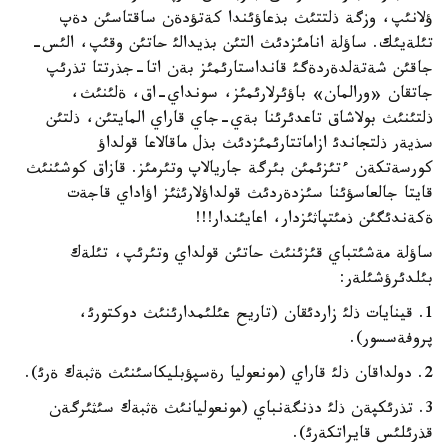
ؤلانئپ، وزگة ذلتتئث بذعاؤئندا كةتؤدةن ساقتاسئن دةپ
تئلةيئك. ساؤلة انامئزدئث التئن بذيدالئ حاتئن وقئپ، الئس-
جاقئن شةتةلدةردةگئ قانداستارئمئز بةن اتا-جذرتتا تذرئپ
جاتقان «ورالمان» باؤئرلارئمئز، سونداي-اق، ةلئنئث،
ذلتئنئث بولاشاق تاعدئرئنا بةي-جاي قاراي المايتئن، ذلتئن
سذيةر ذلتجاندئ ازاماتتارئمئزدئث بذل ماقالاعا قولداؤ
كورسةتكةن ءتئزئمئن بئرگة جاريالاپ وتئرمئز. قازاق كوشئنئث
قايتا جالعاسؤئنا سئزدةردئث قولداؤلارئثئز اؤاداي قاجةت
ةكةندئگئن ذمئتپاثئزدار، اعايئندار!!!
ساؤلة مةشئتباي قئزئنئث حاتئن قولداي وتئرئپ، تئلةك
بئلدئرؤشئلةر:
1. قينايات ذلئ زاردئقان (تاريح عئلئمدارئنئث دوكتورئ،
پروفةسسور).
2. دولداقان ذلئ قاراي (مونعوليا رةسپؤبليكاسئنئث ةثبةك ةرئ).
3. تذرئكپةن ذلئ دذنگةنباي (مونعوليانئث ةثبةك سئثئرگةن
قذرئلئس قايراتكةرئ).