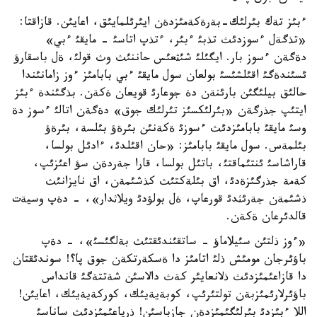
ءبئز تةك بئرلئك-بةرةكةمئزدةن ايئرئلمايئق، اعايئن. قازاقتا:
«تذگةل ءسوزدئث تذبئ ءبئر، ءتذپ اتاسئ - مايقئ ءبي»
دةگةن ءسوز بار. ايگئلئ شئثعئس حاننئث وث قولئ، ةل باسقارؤ
ئسئندةگئ اقئلشئسئ بولعان سول مايقئ ءبي بابامئز ءوز زامانئندا
حالئق بيلئگئن بارئنةن دة جوعارئ قويعان ةكةن. بذگئندة ءبئز
ايتئپ جذرگةن «بئرلئكسئز تئرلئك جوق» دةگةن اتالئ ءسوز دة
وسئ مايقئ بابامئزدئث ءسوزئ ةكةنئن بئرةؤ بئلسة، بئرةؤ
بئلمةس. سول مايقئ بابامئز: «حان اقئلدئ، ءادئل بولسا،
قاراشاسئ ئنتئماقتئ، باتئل بولسا، قارا جةردةن سؤ اعئزئپ،
كةمة جذرگئزةدئ، اق بئلةكتئث كذشئمةن، اق نايزانئث
ذشئمةن جةرئثدئ قورعاپ، ةل بولؤدئ ويلاثدار»، - دةپ وسيةت
قالدئرعان ةكةن.
«ءوز ذلتئن سئيلاماؤ - ساتقئندئقتئث بةلگئسئ»، - دةپ
باؤئرجان مومئش ذلئ اتامئز دا ةسكةرتكةن جوق پا؟! سوندئقتان
دا قازاعئمئزدئث ذلانعايئر كةث دالاسئن شةتتةگئ قانداس
باؤئرلارئمئزبةن تولتئرئپ، كوبةيةيئك، كوركةيةيئك، اعايئن!
اللا ءبئزدئ بئرلئگئمئزدةن جازباسئن! ذرپاعئمئزدئث ساناسئ