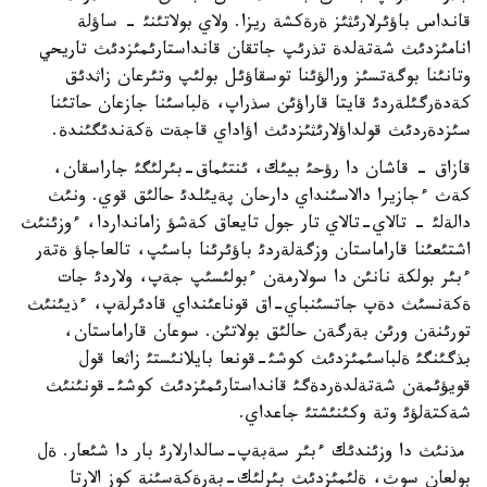
قانداس باؤئرلارئثئز ةرةكشة ريزا. ولاي بولاتئنئ - ساؤلة
انامئزدئث شةتةلدة تذرئپ جاتقان قانداستارئمئزدئث تاريحي
وتانئنا بوگةتسئز ورالؤئنا توسقاؤئل بولئپ وتئرعان زاثدئق
كةدةرگئلةردئ قايتا قاراؤئن سذراپ، ةلباسئنا جازعان حاتئنا
سئزدةردئث قولداؤلارئثئزدئث اؤاداي قاجةت ةكةندئگئندة.
قازاق - قاشان دا رؤحئ بيئك، ئنتئماق-بئرلئگئ جاراسقان،
كةث ءجازيرا دالاسئنداي دارحان پةيئلدئ حالئق قوي. ونئث
دالةلئ - تالاي-تالاي تار جول تايعاق كةشؤ زامانداردا، ءوزئنئث
اشتئعئنا قاراماستان وزگةلةردئ باؤئرئنا باسئپ، تالعاجاؤ ةتةر
ءبئر بولكة نانئن دا سولارمةن ءبولئسئپ جةپ، ولاردئ جات
ةكةنسئث دةپ جاتسئنباي-اق قوناعئنداي قادئرلةپ، ءذيئنئث
تورئنةن ورئن بةرگةن حالئق بولاتئن. سوعان قاراماستان،
بذگئنگئ ةلباسئمئزدئث كوشئ-قونعا بايلانئستئ زاثعا قول
قويؤئمةن شةتةلدةردةگئ قانداستارئمئزدئث كوشئ-قونئنئث
شةكتةلؤئ وتة وكئنئشتئ جاعداي.
مذنئث دا وزئندئك ءبئر سةبةپ-سالدارلارئ بار دا شئعار. ةل
بولعان سوث، ةلئمئزدئث بئرلئك-بةرةكةسئنة كوز الارتا