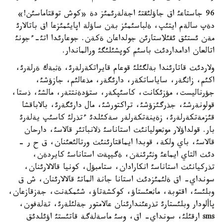
96 جاستاعئ اق جاؤلئقتئ اجةلةرئمئز دة «كوش توقتاماسئن!»
دةپ سالةم ايتئپ، ةلباسئمئز بةن ساؤلة اپايئمئزعا اق باتالارئ
مةن ئستئق ئقئلاستارئن جولداعان ةكةن. جوعارئدا اتئ-ءجونئ
اتالعان ادامداردئث باسئم كوپشئلئگئ ورالماندار.
ولاردئث قاتارئندا بةلگئلئ قوعام قايراتكةرلةرئ، ةثبةك ةرلةرئ،
اكئم، زاثگةر، ساياساتكةر، دارئگةر، مذعالئم، جازؤشئ،
جؤرناليست، مؤزئكانت، كاسئپكةر، ستؤدةنتتةر، مالشئ، ذستا،
قولونةرشئ، جذرگئزؤشئ، تراكتورشئ، مال دارئگةرئ، بالاباقشا
قئزمةتكةرلةرئ، زةينةتكةرلةر سةكئلدئ ءتذرلئ كاسئپ يةلةرئ
بار. قولداؤلار موثعوليانئث استاناسئ ذلانباتئر قالاسئ، دارحان
قالاسئ، باي ولكة، قوبدا ايماقتارئنئث ورتالئعئنان، ق ح ر -
دئث التاي ايماعئ وثئرئنةن، ةگيپةت استاناسئ كايردةن،
تذركيانئث استاناسئ انكارادان، ستامبؤل، كونيا قالالارئنان،
سونداي- اق ةلئمئزدئث استانا جانة الماتئ قالالارئنان، ش ق
وبلئسئ، اقتوبة، ماثعئستاؤ، كوكشةتاؤ، شئمكةنت، جةزقازعان،
پاألودار وبلئستارئ تذرعئندارئنان عالامتور جةلئلةرئ، تةلةفون،
sms ارقئلئ، سونداي- اق، وسئ ماسةلةگة قاتئستئ اؤئلدئق