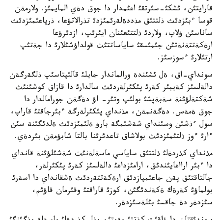
قارايتئن، ئشكئ-سئرتقئ اعئمدار دا جوق دةي المايمئز. ولارمةن
قوسا ءبئزدئث ذلتتئق مذددةلةرئمئزدئ تذرالاتؤعا، ذرپاعئمئزدئث
ساناسئن ؤلاپ، ولاردئ ذلتتئعئنان ايئرئپ، ازدئرؤعا
ارةكةتتةنةتئن جئمئسقئ ساياساتتئث قولداؤشئلارئ دا جةتئپ
ارتئلارئ ءسوزسئز.
سونداي-اق، ةل ئشئندة ورالماندار جايلئ قالئپتاسئپ ذلگةرگةن
دالةلسئز كةيبئر كةرئ پئكئرلةردئث سالدارئ دا قازاق كوشئنئث
شةكتةلؤئنة سةبةپشئ بولئپ وتئر- اؤ دةگةن جورامالدار دا
جوق ةمةس. دةگةنمةن، مذنداي پئكئرلةرگة ءبئرجاقتئ قاراپ،
سول ءذشئن وسئنداي شةشئمگة بارؤ ةلئمئزدئث ةلدئگئنة سئن
ءارئ ءوز ذلتئمئزدئث بولاشاق تاعدئرئنا بالتا شابؤمةن بئردةي.
مذنداي كذردةلئ ذلتتئق ساياسي ماسةلةنئث شةشئلؤئنة قانداي
دا ءبئر ارااعايئندئق، ارامئزداعئ دالةلسئز كةرئ پئكئرلةر،
جالتاقتئق پةن جاعئمپازدئق ارةكةتتةردئث ةشقانداي دا اسةرئ
بولماؤئ كةرةك ةكةندئگئن، كوزئ قاراقتئ وقئرمان قاؤئم،
سئزدةر دة جاقسئ بئلةسئزدةر.