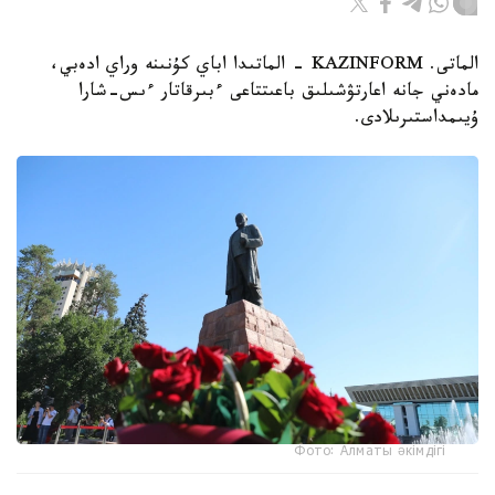
الماتى. KAZINFORM - الماتىدا اباي كۇنىنە وراي ادەبي،
مادەني جانە اعارتۋشىلىق باعىتتاعى ءبىرقاتار ءىس-شارا
ۇيىمداستىرىلادى.
Фото: Алматы әкімдігі