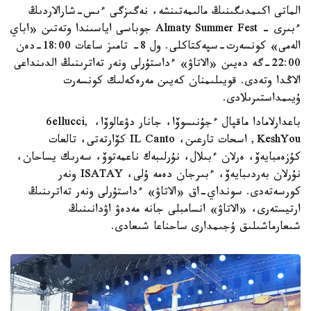
الماتى اكىمدىگىنىڭ مالىمەتىنشە، نەگىزگى ءىس-شارالاردىڭ
ءبىرى - Almaty Summer Fest جوباسى اياسىندا وتەتىن «اباي
الەمى» كونسەرت-سپەكتاكلى. ول 8- تامىز ساعات 18:00-دەن
22:00-گە دەيىن «الاتاۋ» ءداستۇرلى ونەر تەاترىنىڭ الدىنداعى
الاڭدا وتەدى. قويىلىمنان كەيىن مەرەكەلىك كونسەرت
ۇيىمداستىرىلادى.
باعدارلامادا ماقپال ءجۇنىسوۆا، جانار دۋعالوۆا، 6ellucci,
KeshYou, اسحات تارعىن، IL Canto كۆارتەتى، تالعات
كۇزەمبايەۆ، ەرلان ءبىلال، نۇرلىبەك ناعمەتوۆ، سەرىك يساحان،
نۇرلان بەردىبايەۆ، ءبىرجان دەمە ۇلى، ISATAY ونەر
كورسەتەدى. سونداي-اق «الاتاۋ» ءداستۇرلى ونەر تەاترىنىڭ
ارتيستەرى، «الاتاۋ» انسامبلى جانە مەدەۋ اۋدانىنىڭ
شىعارماشىلىق ۇجىمدارى ساحناعا شىعادى.