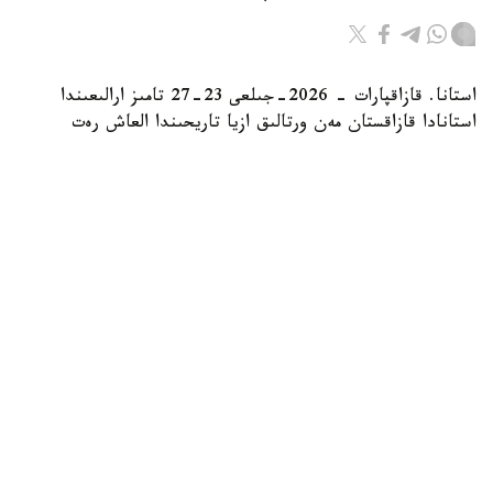
استانا. قازاقپارات - 2026-جىلعى 23-27 تامىز ارالىعىندا
استانادا قازاقستان مەن ورتالىق ازيا تاريحىندا العاش رەت
بايانشىلار مەن اككوردەونشىلارعا ارنالعان بەدەلدى «Coupe
Mondiale 79» حالىقارالىق بايقاۋى وتەدى، دەپ حابارلايدى
روزا باعلانوۆا اتىنداعى «قازاقكونتسەرت» مەملەكەتتىك
اكادەميالىق كونتسەرتتىك ۇيىمى.