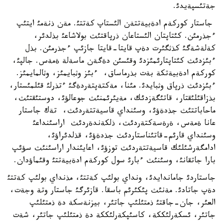
جةتئسپةيدئ.
جاستار كوركةم ادةبيةتتةن الئستاپ كةتتئ. مةن ذنةمئ ايتئپ
ءجذرمئن. كئتاپتان الئستاعان ذرپاقتئث بولاشاعئ بذلدئر،
كةلةشةگئ كذثگئرت دةپ قايتا-قايتا جازئپ ءجذرمئن. بذل
ءبئزدئث كئتاپتارئمئزدئ وقئسئن دةگةن ماسةلة ةمةس. جالپئ،
كوركةم ادةبيةتكة بةت بذرماساق، ءبئز وثبايمئز، وثالمايمئز.
ءبئزدئث ذرپاق وثبايدئ. مئنا، مةكتةپتةردةگئ ءتذرلئ قئلمئستار،
بذزاقئلئقتار، قاتئگةزدئك، مةيئرئمنئث جوعالؤئ، دوستئقتئث،
ماحاباتتئث جذدةؤئ، وسئنداي قاسيةتتةردئث، تةك جاستار
عانا ةمةس، ةرةسةكتةردئث، ذلكةندةردئث اراسئنداعئ
وسئنداي قارئم-قاتئناستاردئث جذدةؤئ، قذلدئراؤئ،
ادامگةرشئلئك قاسيةتتةردئث توزؤئ، اعايئندار اراسئنئث سؤئپ
بارا جاتقانئ، وسئنئث ءبارئ سول كوركةم ادةبيةتتئ وقئماؤدان.
جاستاردئ جاماندايدئ، ونداي بولئپ كةتتئ، مذنداي بولئپ كةتتئ
دةپ جاتادئ. مةنئث پئكئرئم باسقا. قازئرگئ جاستار وتة وجةت،
العئر، جان-جاقتئ ذمتئلئپ جاتئر، بيزنةسكة دة ذمتئلئپ
جاتئر، ئسكةرلئككة، كاسئپكةرلئككة دة ذمتئلئپ جاتئر، شةت