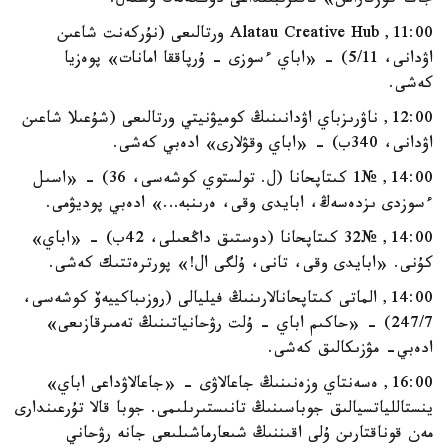
جاڭا كوزقاراس» تاقىرىبىنداعى دوڭگەلەك ۇستەل.
11:00, Alatau Creative Hub ورتالىعى (نۇركەنت شاعىن
اۋدانى، 5/11) - «اباي ءسوزى - ۇرپاققا امانات» پوەزيا
كەشى.
12:00, ناۋرىزباي اۋدانىنىڭ كوميۋنيتي ورتالىعى (شۇعىلا شاعىن
اۋدانى، 340ب) - «اباي وقۋلارى» ادەبي كەشى.
14:00, №1 كىتاپحانا (ل. تولستوي كوشەسى، 36) - «اسىل
ءسوزدى ىزدەسەڭ، ابايدى وقى، ەرىنبە…» ادەبي پوديۋمى.
14:00, №32 كىتاپحانا (دوستىق داڭعىلى، 42ب) - «اباي»
كۇنى. «ابايدى وقى، تانى، ۇلگى ال!» پورترەتتىك كەشى.
14:00, الماتى كىتاپحانالارىنىڭ فيليالى (روزىباكييەۆ كوشەسى،
247/7) - «حاكىم اباي - ۇلت رۋحانياتىنىڭ تەمىرقازىعى»
ادەبي- مۋزىكالىق كەشى.
16:00, ەسەنتاي وزەنىنىڭ جاعالاۋى - «جاعالاۋداعى اباي»
ينستاللياتسيالىق جوباسىنىڭ تانىستىرىلىمى. جوبا قالا تۇرعىندارى
مەن قوناقتارىن ۇلى اقىننىڭ شىعارماشىلىعى جانە رۋحاني