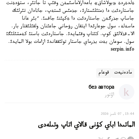
ةلدةردة «بولاشاق» باعدارلاماسئمةن وقئپ تا جاتئر، ستؤدةنت
جاستاردئث دا ذمتئلئستارئ، جذمئس ئستةپ، جاثادان تئرلئك
جاساپ جذرگةن جاستاردئث دا ةكپئنئ جاقسئ. ءبئر عانا
ماسةلة، سول جوعارئدا ايتقان رؤحاني جاعئنان ولقئلئقتار بار.
الا-قذلالئق كوپ. كئتاپ وقئمايدئ. جاستاردئث باستئ كةمشئلئگئ
سول. سوعان بةت بذرماي جاستار تولئققاندئ ازامات بولا المايدئ.
serpin.info
مادەنيەت
قوعام
без автора
اۆتور
15:44, 07 تامىز 2026
الماتىدا اباي كۇنى قالاي اتاپ وتىلەدى