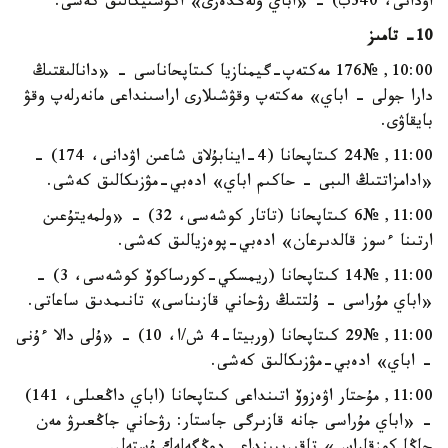
اۋدانى، 340ب) - «اباي ولەڭدەرى» اكۋستيكالىق كەشى.
10- تامىز
10:00, №176 مەكتەپ-گيمنازيا كىتاپحاناسى - «دانالىقتىڭ
دارا جولى - اباي» مەكتەپ وقۋشىلارى اراسىنداعى مانەرلەپ وقۋ
بايقاۋى.
11:00, №24 كىتاپحانا (4-اينابۇلاق شاعىن اۋدانى، 174) -
«ادامزاتتىڭ الىبى - حاكىم اباي» ادەبي-مۋزىكالىق كەشى.
11:00, №6 كىتاپحانا (تاتار كوشەسى، 32) - «ولمەيتۇعىن
ارتىنا ءسوز قالدىرعان» ادەبي-پوەزيالىق كەشى.
11:00, №14 كىتاپحانا (ريمسكي-كورساكوۆ كوشەسى، 3) -
«اباي مۇراسى - ۇلتتىڭ رۋحاني قازىناسى» تانىمدىق ساعاتى.
11:00, №29 كىتاپحانا (وربيتا-4 ش/ا، 10) - «ۇلى دالا ءۇنى
- اباي» ادەبي-مۋزىكالىق كەشى.
11:00, مۇحتار اۋەزوۆ اتىنداعى كىتاپحانا (اباي داڭعىلى، 141)
- «اباي مۇراسى جانە قازىرگى جاستار: رۋحاني جاڭعىرۋ مەن