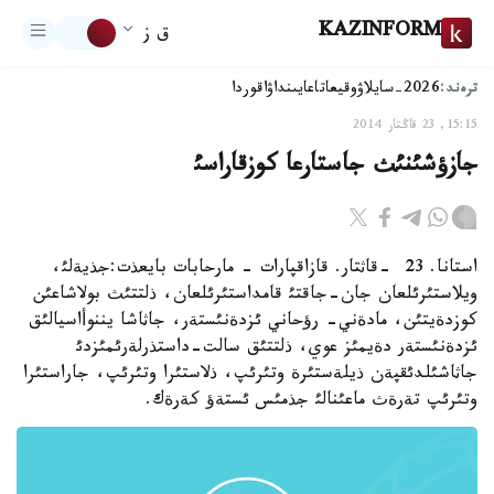
KAZINFORM
ق ز
ترەند:
2026-سايلاۋ
وقيعا
تاعايىنداۋ
اقوردا
15:15, 23 قاڭتار 2014
جازؤشئنئث جاستارعا كوزقاراسئ
استانا. 23 -قاثتار. قازاقپارات - مارحابات بايعذت:جذيةلئ،
ويلاستئرئلعان جان-جاقتئ قامداستئرئلعان، ذلتتئث بولاشاعئن
كوزدةيتئن، مادةني- رؤحاني ئزدةنئستةر، جاثاشا يننوأاسيالئق
ئزدةنئستةر دةيمئز عوي، ذلتتئق سالت-داستذرلةرئمئزدئ
جاثاشئلدئقپةن ذيلةستئرة وتئرئپ، ذلاستئرا وتئرئپ، جاراستئرا
وتئرئپ تةرةث ماعئنالئ جذمئس ئستةؤ كةرةك.