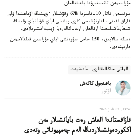
مۇراسىمەن تانىستىرۋعا باعىتتالعان.
سونىمەن قاتار 10-تامىزدا №6 وقۋشىلار ءۇيىنىڭ اۋماعىندا ۇلى
قازاق اقىنى، اعارتۋشىسى ءارى ويشىلى اباي قۇنانباي ۇلىنىڭ
شىعارماشىلىعىنا ارنالعان ارت-گالەرەيا ۇيىمداستىرىلادى.
ەسكە سالايىق، 150 جاس سۋرەتشى اباي مۇراسىن قىلقالاممەن
دارىپتەدى.
الماتى جاڭالىقتارى
مادەنيەت
باقىتجول كاكەش
اۆتور
13:52, 07 تامىز 2026
قازاقستاندا العاش رەت بايانشىلار مەن
اككوردەونشىلاردىڭ الەم چەمپيوناتى وتەدى