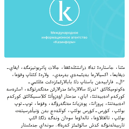
مئنا، جاستاردئ تةك ذرانشئلدئققا، جالاث پاتريوتيزمگة، ايقاي-
ذيقايعا، اكسيالارعا بةيئمدةي بةرمةي، ولاردئ كئتاپ وقؤعا،
ءال- فارابيدةن باستاپ ذلئ بابالارئمئزدئث عئلئمي-
ةكونوميكالئق ءتذرلئ سالالارداعئ مذرالارئن مةثگةرتؤگة، اسئرةسة
كوركةم ادةبيةتتئ، اباي، مذحتار اؤةزوأتئ كلاسسيكالئق كوركةم
ادةبيةتتئ، پروزانئ، پوةزيانئ مةثگةرؤگة، وقؤعا، توپ-توپ
بولئپ، كؤرس-كؤرس بولئپ، كوللةدج بةن ؤنيأةرسيتةت
بولئپ، تالقئلاؤعا، تالداؤعا سودان ونةگة ذلگئ الئپ
تاربيةلةنؤگة كذش سالؤئمئز كةرةك. سونداي جذمئستار