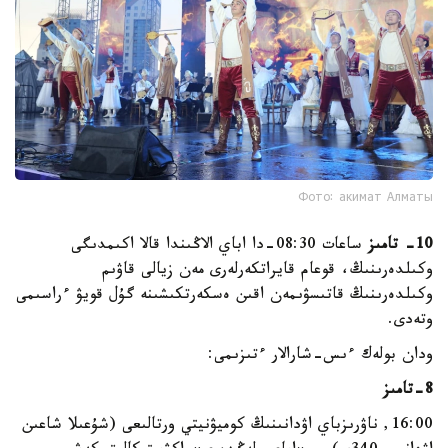
Фото: акимат Алматы
10- تامىز
ساعات 08:30-دا اباي الاڭىندا قالا اكىمدىگى
وكىلدەرىنىڭ، قوعام قايراتكەرلەرى مەن زيالى قاۋىم
وكىلدەرىنىڭ قاتىسۋىمەن اقىن ەسكەرتكىشىنە گۇل قويۋ ءراسىمى
وتەدى.
ودان بولەك ءىس-شارالار ءتىزىمى:
8-تامىز
16:00, ناۋرىزباي اۋدانىنىڭ كوميۋنيتي ورتالىعى (شۇعىلا شاعىن