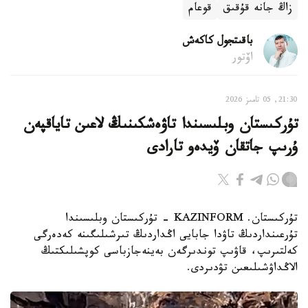
زاڭ جانە قۇقىق
قوعام
باقىتجول كاكەش
اۆتور
21:30, 05 تامىز 2026
تۇركىستان وبلىسىندا تاۋەشكىنىڭ لاعىن تاياقپەن
ۇرىپ جاتقان ۆيدەو تارادى
تۇركىستان. KAZINFORM - تۇركىستان وبلىسىندا
تۇرعىنداردىڭ تاۋدا جابايى اڭداردىڭ تىرشىلىگىنە كەدەرگى
كەلتىرىپ، قاۋىپ توندىرگەن بەينەجازباسى كوپشىلىكتىڭ
الاڭداۋشىلىعىن تۋدىردى.