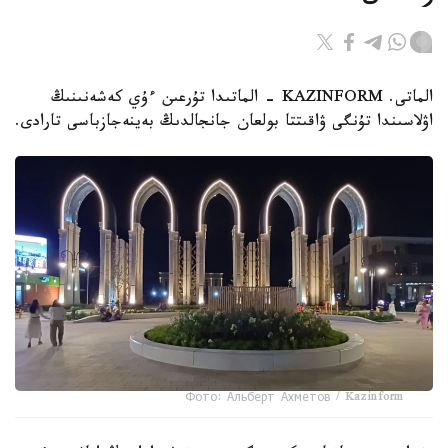
الماتى. KAZINFORM - الماتىدا تۇرعىن ءۇي كەشەنىنىڭ
اۋلاسىندا تۇنگى ۋاقىتتا بولعان جانجالدىڭ بەينەجازباسى تارادى.
Фото: Альберт Ахметов / Kazinform