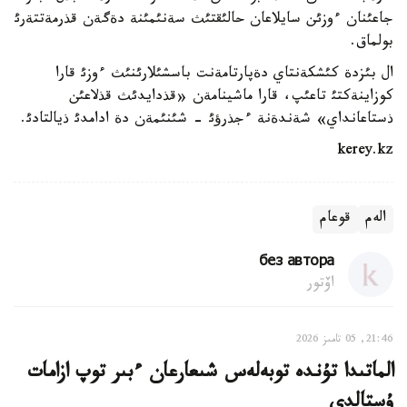
جاعئنان ءوزئن سايلاعان حالئقتئث سةنئمئنة دةگةن قذرمةتتةرئ
بولماق.
ال بئزدة كئشكةنتاي دةپارتامةنت باسشئلارئنئث ءوزئ قارا
كوزاينةكتئ تاعئپ، قارا ماشينامةن «قذدايدئث قذلاعئن
ذستاعانداي» شةندةنة ءجذرؤئ - شئنئمةن دة ادامدئ ذيالتادئ.
kerey.kz
الەم
قوعام
без автора
اۆتور
21:46, 05 تامىز 2026
الماتىدا تۇندە توبەلەس شىعارعان ءبىر توپ ازامات
ۇستالدى