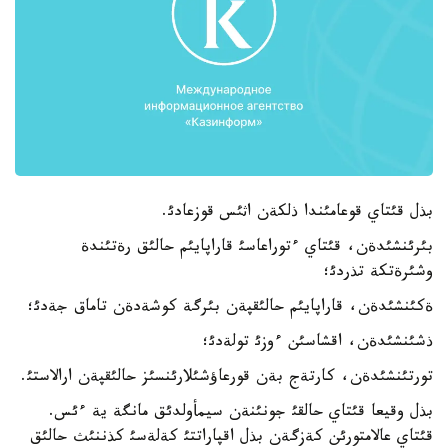
بذل قئتاي قوعامئندا ذلكةن اثئس قوزعادئ.
بئرئنشئدةن، قئتاي ءتوراعاسئ قاراپايئم حالئق رةتئندة
وشئرةتكة تذردئ؛
ةكئنشئدةن، قاراپايئم حالئقپةن بئرگة كوشةدةن تاماق جةدئ؛
ذشئنشئدةن، اقشاسئن ءوزئ تولةدئ؛
تورتئنشئدةن، كارتةج بةن قورعاؤشئلارئنسئز حالئقپةن ارالاستئ.
بذل وقيعا قئتاي حالقئ جونئنةن سيمأولدئق مانگة ية ءئس.
قئتاي عالامتورئن كةزگةن بذل اقپاراتتئ كةلةسئ كذننئث حالئق