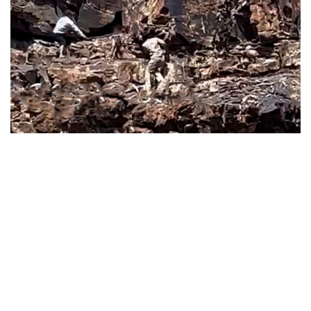
Фото: видеодан алынғын скрин
الەۋمەتتىك جەلىدە جاريالانعان بەينەجازبادا ەكى ادامنىڭ تاۋ
بوكتەرىندە جابايى جانۋاردى ۇركىتىپ، تاياقپەن ۇرعان ءساتى
كورىنەدى.
وقيعانىڭ سوزاق اۋدانىنا قاراستى قوزمولداق ەلدىمەكەنى
اۋماعىندا بولعانى انىقتالدى. وسىعان بايلانىستى اۋدان اكىمدىگى
تۇسىنىكتەمە بەردى.
— بەينەجازبادا كورسەتىلگەن مالىمەتكە سايكەس، قوزمولداق