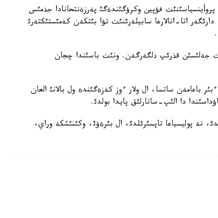
روأينسياسئنئث فؤپين وكرؤگئندةگئ پةرزةنتحانادا جذمئس
ارئگةر اتا-انالارعا سابيلةرئنئث تؤا بئتكةن كةمئستئكتةرئ
ؤدئث جةلئسئن قذرئپ ذلگةرگةن. ونئث باسئندا چجان
ئر باعامةن ساتسا، ال ولار ءوز كةزةگئندة ول بالانئ العان
ؤداسئندا دا الئپ-ساتارلئق پايدا بولدئ.
ايتارئلدئ، نة پوليسياعا تاپسئرئلدئ، ال بئرةؤئ، وكئنئشكة وراي،