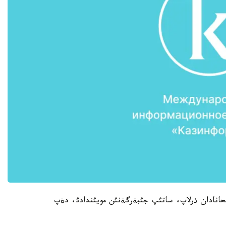
تحانادان ذرلاپ، ساتئپ جئبةرگةنئن مويئندادئ، دةپ