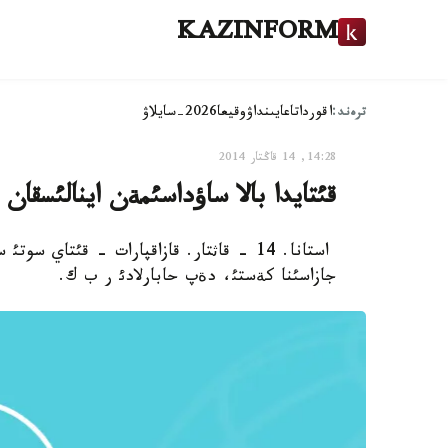
KAZINFORM
ترەند:
اقوردا
تاعايىنداۋ
وقيعا
2026-سايلاۋ
14:28, 14 قاڭتار 2014
قئتايدا بالا ساؤداسئمةن اينالئسقان 
استانا. 14 - قاثتار. قازاقپارات - قئتاي
جازاسئنا كةستئ، دةپ حابارلادئ ر ب ك.