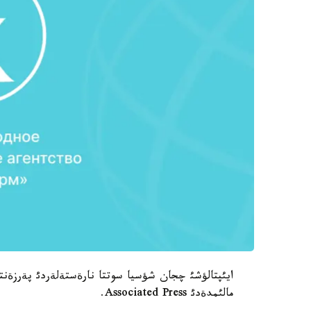
ايئپتالؤشئ چجان شؤسيا سوتتا نارةستةلةردئ پةرزةن
مالئمدةدئ Associated Press.