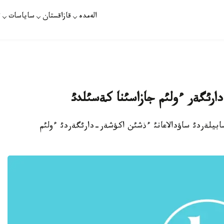
الەمدە
قازاقستان
ساياسات
ت
دارئگةر ءولئم جازاسئنا كةسئلدئ
 سوتئ سابيلةردئ ساؤدالاعانئ ءذشئن اكؤشةر-دارئگةردئ ءولئم