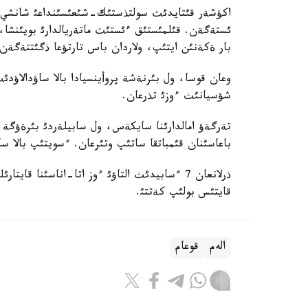
اكؤشةر قئتايدئث سولتذستئك-شئعئسئنداعئ شانشي پ
ئستةگةن. قئلمئستئق ءئستئث ماتةريالدارئ بويئنشا، د
بار ةكةنئن ايتئپ، ولاردان باس تارتؤعا ذگئتتةگةن.
وعان قوسا، ول بئرنةشة پروأينسيادا بالا ساؤدالا
شؤسيانئث ءوزئ تذرعان.
تةرگةؤ امالدارئنا سايكةس، ول سابيلةردئ بئرةؤگة ءب
باعاسئنان قئمباتقا ساتئپ وتئرعان. ءسويتئپ بالا سا
ذرلانعان 7 ءسابيدئث التاؤئ ءوز اتا-اناسئنا ق
قايتئس بولئپ كةتتئ.
الەم
قوعام