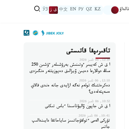
الداۋ
KZ
QZ
РУ
EN
中文
ق ز
ЎЗ
تاقىرىپقا قاتىستى
12:39, 06 تامىز 2026
ا ق ش كەيبىر ءوتىنىش بەرۋشىلەر ءۇشىن 250
مىڭ دوللارعا دەيىن ۆيزالىق دەپوزيتتەر ەنگىزدى
12:10, 06 تامىز 2026
دەكرەتتىك تولەم نەگە ازايدى جانە ەندى قالاي
ەسەپتەلەدى؟
10:52, 06 تامىز 2026
ا ق ش جاپون ۆاليۋتاسىنا ءباس تىكتى
10:41, 06 تامىز 2026
تۇركى الەمى ءتولقۇجاتسىز ساياحاتقا دايىندالىپ
جاتىر