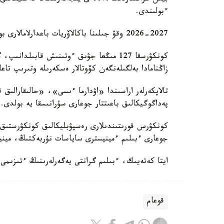
ءبولىندى.
2026-2027 وقۋ جىلىنا باكالاۆريات باعدارلامالارى بويىنشا شامامەن 75 مىڭ ءبىلىم بەرۋ گرانتى قاراستىرىلدى.
كونكۋرسقا 127 مىڭعا جۋىق ءوتىنىش قابىلد
زاڭنامادا بەلگىلەنگەن كۆوتالار ەسكەرىلە وتىرىپ تاعا
تالاپكەرلەر اراسىندا «اۋدارما ءىسى»، «حالىقارال
پەداگوگيكالىق باعىتتار جوعارى سۇرانىسقا يە بولدى.
كونكۋرس قورىتىندىلارى رەسپۋبليكالىق كونكۋرستىق 
جوعارى ءبىلىم ءمينيسترى ساياسات نۇربەكتىڭ، مينيس
ايتا كەتەيىك، ءبىلىم گرانتى يەگەرلەرىنىڭ ءتىزىمى 7-تامىزدا جاريالانادى
قوعام