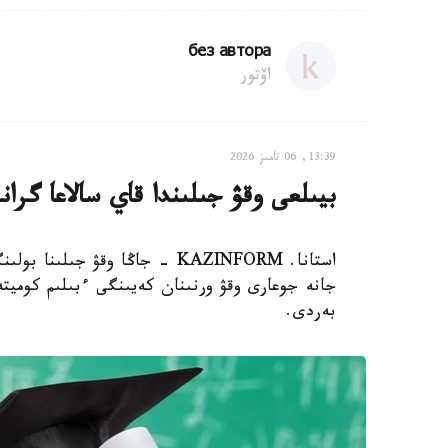
без автора
اۆتور
13:39, 06 تامىز 2026
بيىلعى وقۋ جىلىندا قاي سالاعا گر
استانا. KAZINFORM - جاڭا وقۋ 
جانە جوعارى وقۋ ورنىنان كەيىنگى ءبىلىم كوميتە
بەردى.