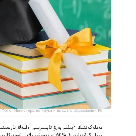
Фото: Министерство науки и высшего образования РК.
مەملەكەتتىك ءبىلىم بەرۋ تاپسىرىسى ەڭبەك نارىعىنىڭ