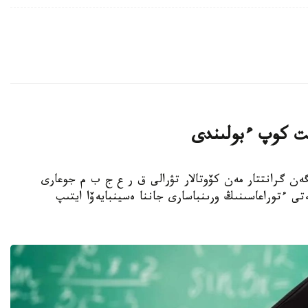
انت كوپ ءبولىندى
جىلىنا بولىنگەن گرانتتار مەن كۆوتالار تۋرالى ق ر ع ج ب م جوعارى
تى ءتوراعاسىنىڭ ورىنباسارى جاننا ەسينبايەۆا ايتىپ