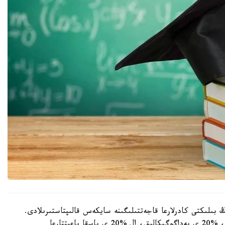
 بىلىكتى كادرلارعا قاجەتتىلىگىنە سايكەس قالىپتاستىرىلادى.
بيىل گرانتتاردىڭ %60 ى ينجەنەرلىك- تەحنيكالىق، %20 ى پەداگوگيكالىق، ال %20 ى باسقا باعىتتارعا