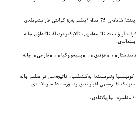
انىپ، گرانتتار ۇ ب ت ناتيجەلەرى، تالاپكەرلەردىڭ تاڭداۋى جانە
يىندالدى.
ىق قاتىناستار»، «قۇقىق»، «پسيحولوگيا»، «قارجى» جانە
كوميسسيا وتىرىسىندا بەكىتىلىپ، ناتيجەسى قر عىلىم جانە
ترلىكتىڭ رەسمي اقپاراتتىق رەسۋرسىندا جاريالانادى.
.