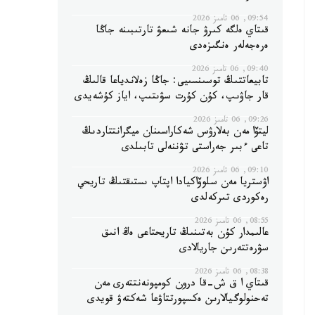
09:54, 06 تامىز 2026
قىتاي ەلگە كىرۋ جانە شىعۋ تارتىبىنە جاڭا
ەرەجەلەر ەنگىزەدى
09:40, 06 تامىز 2026
تابيعاتتىڭ توسىنسىيى: جاڭا زەلاندياعا قالىڭ
قار جاۋىپ، كۇن كۇرت سۋىتىپ، اياز كۇشەيدى
09:26, 06 تامىز 2026
ليتۆا مەن بەلارۋس شەكاراسىنان ميگرانتتاردىڭ
تاعى ءبىر جەراستى تۋننەلى تابىلدى
09:10, 06 تامىز 2026
اۋستريا مەن سلوۆاكيادا اپتاپ ىستىقتىڭ تاريحي
رەكوردى تىركەلدى
08:55, 06 تامىز 2026
عالىمدار كۇن بەتىنىڭ تاريحتاعى ەڭ انىق
سۋرەتتەرىن جاريالادى
08:38, 06 تامىز 2026
قىتاي ا ق ش-قا درون كومپونەنتتەرى مەن
تەحنولوگيالارىن ەكسپورتتاۋعا شەكتەۋ قويدى