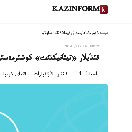
KAZINFORM
ترەند:
اقوردا
تاعايىنداۋ
وقيعا
2026-سايلاۋ
00:19, 14 قاڭتار 2014
قئتايلار «تيتانيكتئث» كوشئرمةسئ
استانا. 14 - قاثتار. قازاقپارات - قئتاي كومپانياسئ ايگئلئ «تيتانيكتئ» قايتا جاساپ شئعارماق.