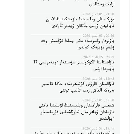
ازامات ۇستالدى
21:30, 05 تامىز 2026
تۇركىستان وبلىسىندا تاۋەشكىنىڭ لاعىن
تاياقپەن ۇرىپ جاتقان ۆيدەو تارادى
20:56, 05 تامىز 2026
پاۆلودار وڭىرىندە ەكى جىلدا تۇڭعىش رەت
ۇشەم دۇنيەگە كەلدى
20:28, 05 تامىز 2026
قازاقستاندا الكوگولسىز سۋسىندار ءوندىرىسى 17
پايىزعا ارتتى
18:45, 05 تامىز 2026
قازاقستان قارۋلى كۇشتەرىندە جاڭا كاسىبي
مەرەكە العاش رەت اتالىپ ءوتتى
18:30, 05 تامىز 2026
شىعىس قازاقستان وبلىسىنىڭ اۋىلىندا قاتتى
داۋىلدان ۇيلەر مەن شارۋاشىلىق قۇرىلىستار
ءبۇلىندى
17:45, 05 تامىز 2026