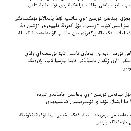
ىپ ساتۋ سياقتى جاڭا ستراتەگيالاردى قولدانا باستادى.
ىلدارى بايقالدى. بجزق جيناعىن تۇرعىن ءۇي ساتىپ الۋعا پايدالانۋ مۇمكىندىگى
ە سۇرانىس كۇرت ءوسىپ، بۇل كەزەڭ فليپپەرلەر ءۇشىن ەڭ
ىكتىلىك شەگىنىڭ وزگەرۋى مەن ساتىپ الۋ بەلسەندىلىگىنىڭ
عى تۇرعىن ۇيدەن جوعارى تابىس تابۋ بۇرىنعىداي وڭاي
سكى ءارى ۇلكەن باسپانانى قايتا جوسپارلاپ، ولاردىڭ
تىر.
 بۇل بيزنەس تۇرعىن ءۇي باعاسىن جاساندى تۇردە
ا ساراپشىلار مۇنداي تۇجىرىممەن كەلىسپەيدى.
ۋىمداستىعى پرەزيدەنتىنىڭ كەڭەسشىسى نينا لۋكيانەنكونىڭ
 تاۋەكەلگە بارادى.