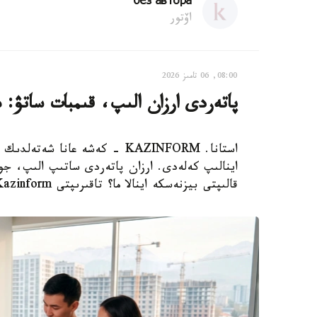
без автора
اۆتور
08:00, 06 تامىز 2026
پاتەردى ارزان الىپ، قىمبات ساتۋ: 
استانا. KAZINFORM - كەشە عانا
اينالىپ كەلەدى. ارزان پاتەردى ساتىپ الىپ، جوند
قالىپتى بيزنەسكە اينالا ما؟ تاقىرىپتى Kazinform ءتىلشىسى تارقاتا تالدايدى.