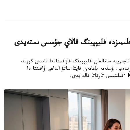
ەلىمىزدە فليپپينگ قالاي جۇمىس ىستەيدى
 شەتەلدىك تاجىريبە سانالعان فليپپينگ قازاقستاندا تابىس كوزىنە
ەپ، ۇستەمە باعامەن قايتا ساتۋ الداعى ۋاقىتتا دا