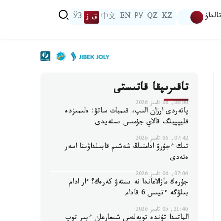
الداۋ
KZ
QZ
РУ
EN
中文
ق ز
ЎЗ
تاقىرىپقا قاتىستى
08:00, 06 تامىز 2026
پاتەردى ارزان الىپ، قىمبات ساتۋ: ەلىمىزدە
فليپپينگ قالاي جۇمىس ىستەيدى
07:42, 06 تامىز 2026
تىك ءجۇرۋ ادامنىڭ شەشىم قابىلداۋىنا اسەر
ەتەدى
07:06, 06 تامىز 2026
جۇرەك مازالاعاندا نە ىستەۋ كەرەك؟ ءار ادام
بىلۋگە ءتيىس 6 قادام
21:46, 05 تامىز 2026
الماتىدا تۇندە توبەلەس شىعارعان ءبىر توپ