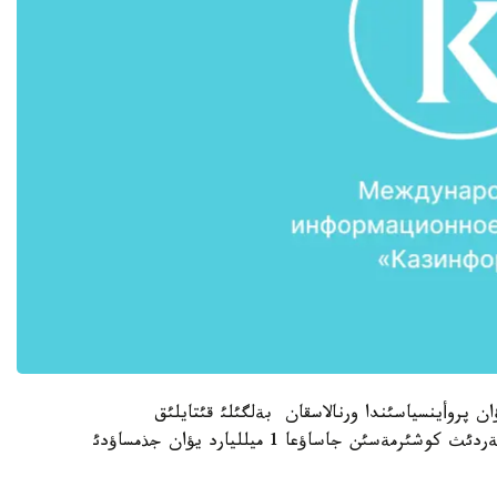
 پروأينسياسئندا ورنالاسقان بةلگئلئ قئتايلئق
ةنةرگةتيكالئق كومپانيا مذحيت تذبئنة تذسكةن لاينةردئث كوشئرمةسئن جاساؤعا 1 ميلليارد يؤان جذمساؤدئ