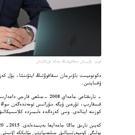
فوتو: باۋىرجان ىسقاقوۆتىڭ جەكە مۇراعاتىنان
ەكونوميست باۋىرجان ىسقاقوۆتىڭ ايتۋىنشا، بۇل كەزە
ۇقسايتىن.
- نارىقتاعى جاعداي 2008 -جىلعى 
قىسقارىپ، تۇرعىن ۇيگە سۇرانىس تومەندەگەن سوڭ پ
كوزىنە اينالدى. وسى كەزەڭدە ەلىمىزدە كلاسسيكالى
بولىگى كوممەرتسيالىق جىلجىمايتىن مۇلىككە اۋىستى. ال