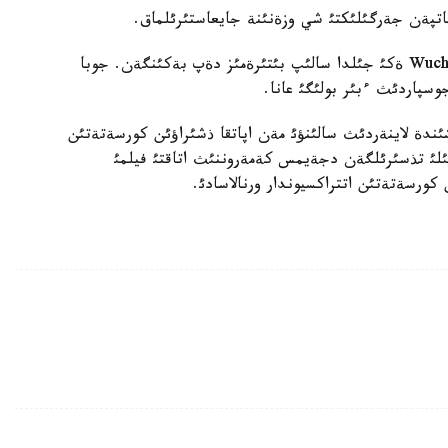
اتپةن جةرگئلئكتئ شي وزةنئنة جايعاستئرئلماق.
جاثا كةمةنئ Wuchang Shipbuilding Industry Company ةكئ جئلدا سالئپ بئتئرةمئز دةپ بةكئنگةن. جوبا
وسپاردئث ءبئر بولئگئ عانا.
ندة لاينةردئث سالئنؤئ مةن اپاتقا ذشئراؤئن كورسةتةتئن
ق مؤزةي بولادئ. سونئمةن قاتار 1997 - جئلئ تذسئرئلگةن دجةيمس كةمةروننئث اتاقتئ فيلمئ
كورسةتةتئن اتتراكسيوندار ورنالاسادئ.