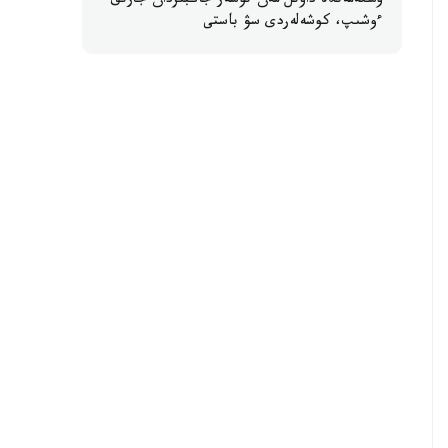
وسكەمەندە داۋىل مەن نوسەر جاڭبىردان جارىق
ءوشىپ، كوشەلەردى سۋ باستى