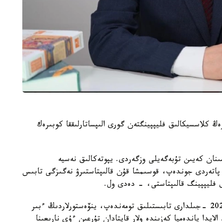
ڭ كلاسسيكالىق فليپپينگتەن گورى الىپساتارلىققا كوبىرەك
قارجى داعدارىسىنان كەيىن تۇبەگەيلى وزگەردى. يپوتەكالىق نەسيە
اتەردى جوندەپ، قوسىمشا قۇن قالىپتاستىرۋ نەگىزگى تابىس
ق فليپپينگ قالىپتاستى، - دەدى ول.
كەيىن نارىق جاڭا جاعدايعا بەيىمدەلدى. 2015- 2020 -جىلدارى تابىستىلىق تومەندەپ، ينۆەستورلاردىڭ ءبىر
ايدا پاندەميا كەزىندە ولار قايتادان تۇرعىن ءۇي نارىعىنا