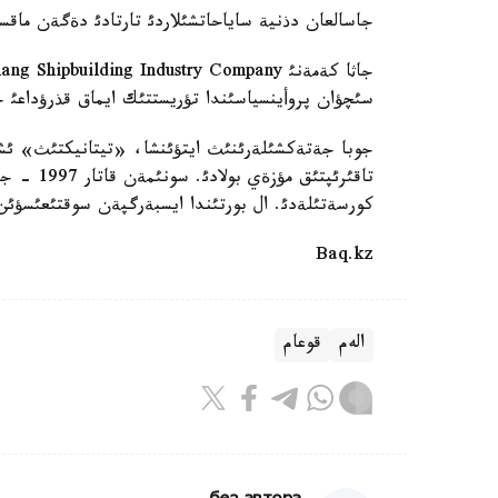
جاسالعان دذنية ساياحاتشئلاردئ تارتادئ دةگةن ماقس
سئچؤان پروأينسياسئندا تؤريستتئك ايماق قذرؤداعئ ج
جوبا جةتةكشئلةرئنئث ايتؤئنشا، «تيتانيكتئث» ئشئ
تاقئرئپتئ
كورسةتئلةدئ. ال بورتئندا ايسبةرگپةن سوقتئعئسؤئن 
Baq.kz
الەم
قوعام