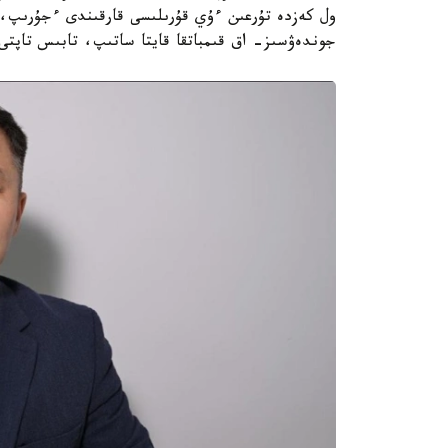
ول كەزدە تۇرعىن ءۇي قۇرىلىسى قارقىندى ءجۇرىپ، س
جوندەۋسىز- اق قىمباتقا قايتا ساتىپ، تابىس تاپتى