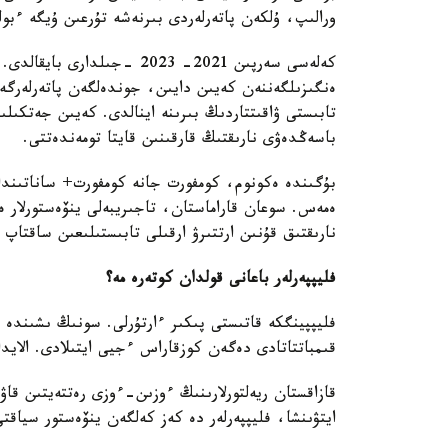
ورالىپ، ۇلكەن پاتەرلەردى بىرنەشە تۇرعىن ۇيگە ءبول
كەلەسى سەرپىن 2021- 2023 -ج
ەنگىزىلگەننەن كەيىن دايىن، جوندەلگەن پاتەرلەرگ
تابىستى ۋاقىتتاردىڭ بىرىنە اينالدى. كەيىن جەتكىل
باسەڭدەۋى نارىقتىڭ قارقىنىن قايتا تومەندەتتى.
بۇگىندە ەكونوم، كومفورت جانە كومفورت+ ساناتىندا
ەمەس. سوعان قاراماستان، تاجىريبەلى ينۆەستورلار ە
نارىقتىق قۇنىن ارتتىرۋ ارقىلى تابىستىلىعىن ساقتاپ و
فليپپەرلەر باعانى قولدان كوتەرە مە؟
فليپپينگكە قاتىستى پىكىر ءارتۇرلى. سونىڭ ىشىندە
قىمباتتاتادى دەگەن كوزقاراس ءجيى ايتىلادى. الايد
قازاقستان ريەلتورلارىنىڭ ءوزىن-ءوزى رەتتەيتىن قا
ايتۋىنشا، فليپپەرلەر دە كەز كەلگەن ينۆەستور سياقتى