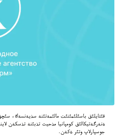
قئتايلئق باسئلئمئنئث مالئمةتئنة سذيةنسةك، سئچؤان
جوسپارلاپ وتئر ةكةن.