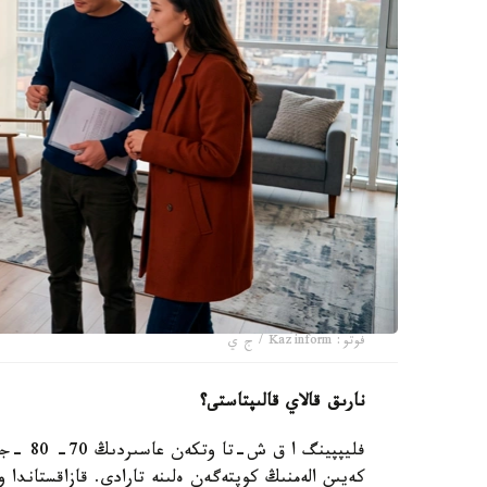
فوتو: Kazinform / ج ي
نارىق قالاي قالىپتاستى؟
فليپپين