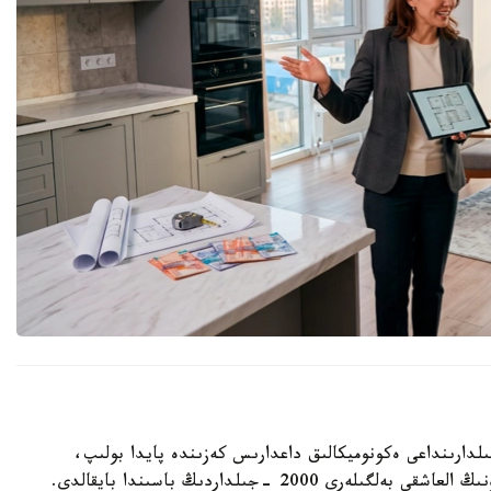
گ ا ق ش-تا وتكەن عاسىردىڭ 70- 80 -جىلدارىنداعى ەكونوميكالىق داعدارىس كەزىندە پايدا بولىپ،
كەيىن الەمنىڭ كوپتەگەن ەلىنە تارادى. قازاقستاندا ونىڭ العاشقى بەلگىلەرى 2000 -جىلداردىڭ باسىندا بايقالدى.