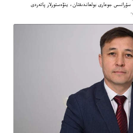
ۇرانىس جوعارى بولعاندىقتان، ينۆەستورلار پاتەردى
.