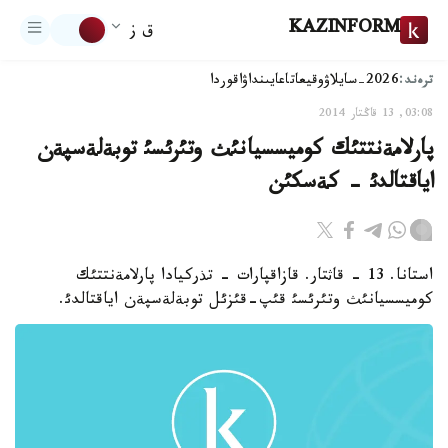
KAZINFORM
ق ز
ترەند:
2026-سايلاۋ
وقيعا
تاعايىنداۋ
اقوردا
03:08, 13 قاڭتار 2014
پارلامةنتتئك كوميسسيانئث وتئرئسئ توبةلةسپةن
اياقتالدئ - كةسكئن
استانا. 13 - قاثتار. قازاقپارات - تذركيادا پارلامةنتتئك
كوميسسيانئث وتئرئسئ قئپ-قئزئل توبةلةسپةن اياقتالدئ.