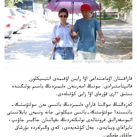
Фото: Нұрболат Нұржаубай
قازاقستان اۋماعىنداعى اۋا رايىن اۋقىمدى انتيسيكلون
قالىپتاستىرادى. سونىڭ اسەرىنەن ەلىمىزدىڭ باسىم بولىگىندە
ىستىق ءارى قۇرعاق اۋا رايى كۇتىلەدى.
كەزەڭنىڭ سوڭىنا قاراي ەلىمىزدىڭ باتىسى مەن سولتۇستىك-
باتىسىندا سولتۇستىك-باتىس سيكلونى جانە ونىمەن بايلانىستى
اتموسفەرالىق فرونتالدى بولىكتەردىڭ ىقپالىنان جاڭبىر جاۋىپ،
نايزاعاي وينايدى، جەل كۇشەيەدى، كەي وڭىرلەردە بۇرشاق
جاۋۋى مۇمكىن.