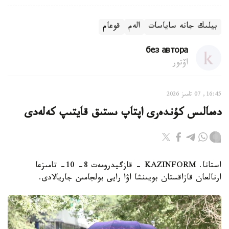
بيلىك جانە ساياسات
الەم
قوعام
без автора
اۆتور
16:45, 07 تامىز 2026
دەمالىس كۇندەرى اپتاپ ىستىق قايتىپ كەلەدى
استانا. KAZINFORM - قازگيدرومەت 8- 10- تامىزعا
ارنالعان قازاقستان بويىنشا اۋا رايى بولجامىن جاريالادى.