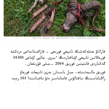
Фото: Қаратау мемлекеттік табиғи қорығы
قاراتاۋ مەملەكەتتىك تابيعي قورىعى - قازاقستانداعى ەرەكشە
قورعالاتىن تابيعي اۋماقتاردىڭ ءبىرى. جالپى اۋماعى 34300
گەكتاردى قامتيتىن قورىق 2004 -جىلى قۇرىلعان.
قورىق مالىمەتىنشە، جىل باسىنان بەرى تابيعات قورعاۋ
زاڭناماسىنىڭ ساقتالۋىن قامتاماسىز ەتۋ ماقساتىندا 103 رەيد
وتكىزىلگەن. ناتيجەسىندە ءبىر براكونەرلىك دەرەك انىقتالىپ،
قىلمىستىق ءىس قوزعالعان.