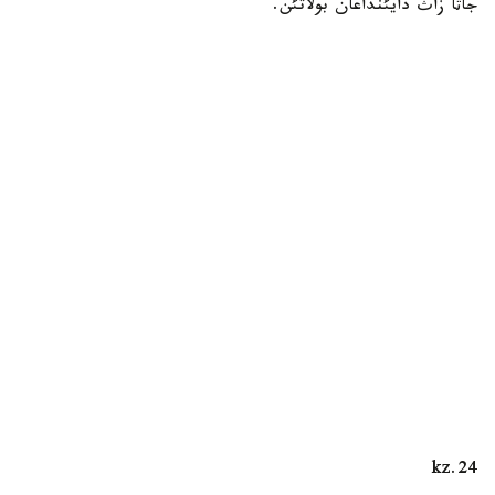
جاثا زاث دايئنداعان بولاتئن.
24.kz