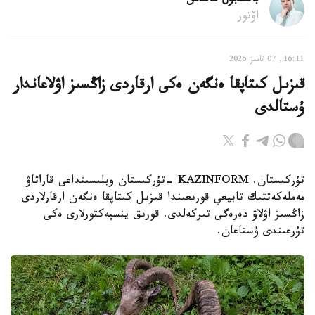
باقىتجول كاكەش
اۆتور
16:11, 07 تامىز 2026
قىزىل كىتاپقا ەنگەن ەكى ارقاردى زاڭسىز اۋلاعاندار
ۇستالدى
تۇركىستان. KAZINFORM -تۇركىستان وبلىسىنداعى قاراتاۋ
مەملەكەتتىك تابيعي قورىعىندا قىزىل كىتاپقا ەنگەن ارقارلاردى
زاڭسىز اۋلاۋ دەرەگى تىركەلدى. قورىق ينسپەكتورلارى ەكى
تۇرعىندى ۇستاعان.