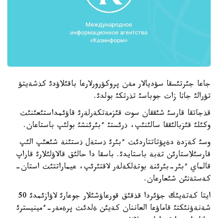
جاعا جئرتئسقا سؤديالار مةن پروكؤرورلارعا باقئلاؤدئ كذشةيتؤ
تؤرالئ جاثا زاث جوباسئ تذرتكئ بولدئ.
قذجاتقا قارسئ شئققان سوت قئزمةتكةرلةرئ قاؤئمداستئعئنئث
وكئلئ قئزبالئققا سالئنئپ، ذرئستئ ءبئرئنشئ بولئپ باستاعان.
وسئ كةزدة دةپؤتاتتاردئث ءبئرئ ذستةل ذستئنة شئعئپ الئپ
قارسئلاستارئن تةبة باستايدئ. باسقا دا حالئق قالاؤلئلارئ قاراپ
قالماي ءبئر-بئرئنة بوتةلكةلةر لاقتئرئپ، عيماراتتئث استان-
كةستةثئن شئعارعان.
ايتا كةتةيئك جؤئردا قذقئق قورعاؤشئلار جوعارئ لاؤازئمدئ 50
شةنةؤنئكتئ قاماؤعا العاننان كةيئن ةلدئث پرةمةر-ءمينيسترئ