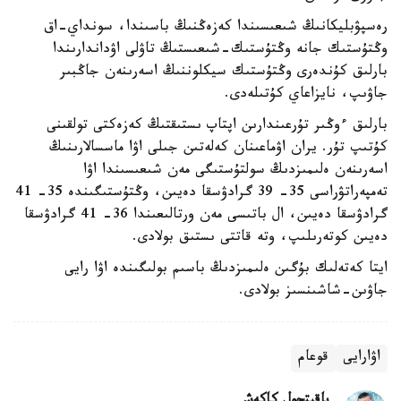
رەسپۋبليكانىڭ شىعىسىندا كەزەڭنىڭ باسىندا، سونداي-اق
وڭتۇستىك جانە وڭتۇستىك-شىعىستىڭ تاۋلى اۋداندارىندا
بارلىق كۇندەرى وڭتۇستىك سيكلوننىڭ اسەرىنەن جاڭبىر
جاۋىپ، نايزاعاي كۇتىلەدى.
بارلىق ءوڭىر تۇرعىندارىن اپتاپ ىستىقتىڭ كەزەكتى تولقىنى
كۇتىپ تۇر. يران اۋماعىنان كەلەتىن جىلى اۋا ماسسالارىنىڭ
اسەرىنەن ەلىمىزدىڭ سولتۇستىگى مەن شىعىسىندا اۋا
تەمپەراتۋراسى 35- 39 گرادۋسقا دەيىن، وڭتۇستىگىندە 35- 41
گرادۋسقا دەيىن، ال باتىسى مەن ورتالىعىندا 36- 41 گرادۋسقا
دەيىن كوتەرىلىپ، وتە قاتتى ىستىق بولادى.
ايتا كەتەلىك بۇگىن ەلىمىزدىڭ باسىم بولىگىندە اۋا رايى
جاۋىن-شاشىنسىز بولادى.
اۋارايى
قوعام