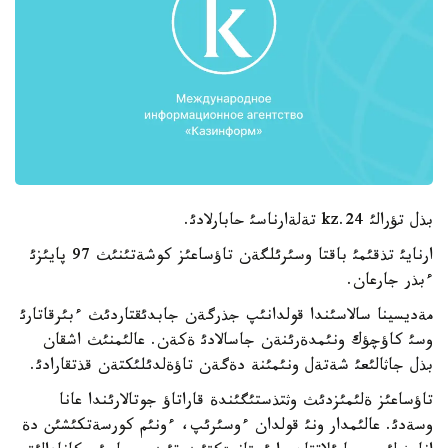
بذل تؤرالئ 24.kz تةلةارناسئ حابارلادئ.
ارنايئ تذقئمئ باقتا وسئرئلگةن تاؤساعئز كوشةتئنئث 97 پايئزئ
ءبذر جارعان.
مةديسينا سالاسئندا قولدانئپ جذرگةن جابدئقتاردئث ءبئرقاتارئ
وسئ كاؤچؤك ونئمدةرئنةن جاسالادئ ةكةن. عالئمنئث اشقان
بذل جاثالئعئ شةتةل ونئمئنة دةگةن تاؤةلدئلئكتةن قذتقارادئ.
تاؤساعئز ةلئمئزدئث وثتذستئگئندة قاراتاؤ جوتالارئندا عانا
وسةدئ. عالئمدار ونئ قولدان ءوسئرئپ، ءونئم كورسةتكئشئن دة