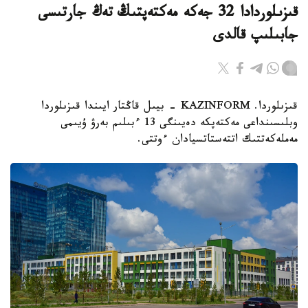
قىزىلوردادا 32 جەكە مەكتەپتىڭ تەڭ جارتىسى
جابىلىپ قالدى
قىزىلوردا. KAZINFORM - بيىل قاڭتار ايىندا قىزىلوردا
وبلىسىنداعى مەكتەپكە دەيىنگى 13 ءبىلىم بەرۋ ۇيىمى
مەملەكەتتىك اتتەستاتسيادان ءوتتى.