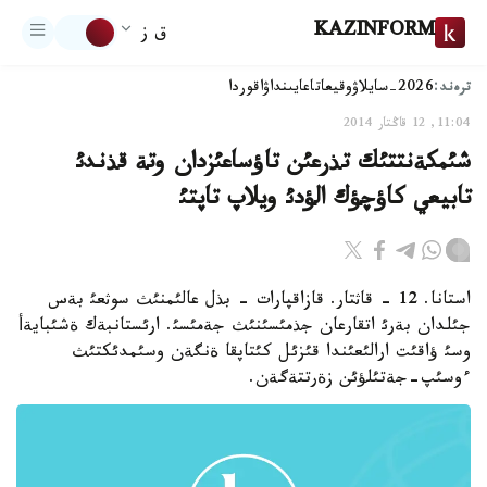
KAZINFORM
ق ز
ترەند:
2026-سايلاۋ
وقيعا
تاعايىنداۋ
اقوردا
11:04, 12 قاڭتار 2014
شئمكةنتتئك تذرعئن تاؤساعئزدان وتة قذندئ
تابيعي كاؤچؤك الؤدئ ويلاپ تاپتئ
استانا. 12 - قاثتار. قازاقپارات - بذل عالئمنئث سوثعئ بةس
جئلدان بةرئ اتقارعان جذمئسئنئث جةمئسئ. ارئستانبةك ةشئبايةأ
وسئ ؤاقئت ارالئعئندا قئزئل كئتاپقا ةنگةن وسئمدئكتئث
ءوسئپ-جةتئلؤئن زةرتتةگةن.