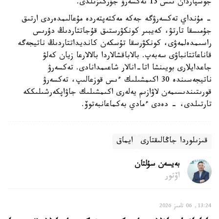
جوسپاردان تىس 13 تەكسەرۋ جۇرگىزىلدى.
- مۇنداي تەكسەرۋگە جەكە مەكتەپتەردە مۇعالىمدەردى ارتىق
جۇمىسقا تارتۋ، كەيبىر كونكۋرستىق قۇجاتتاردىڭ دۇرىس
راسىمدەلمەۋى، كونكۋرسقا تۇسكەن كانديداتتاردىڭ ناتيجەگە
قاناعاتتانباۋى سەبەپ. بالاباقشالاردا بالالارعا زيان كەلۋ
جاعدايلارى بويىنشا اتا-انالار شاعىمدانادى. تەكسەرۋ
ناتيجەسىندە 30 اكىمشىلىك ءىس قوزعالىپ، تەكسەرۋ
قورىتىندىسىمەن لاۋازىم يەلەرى اكىمشىلىك جاۋاپكەرشىلىككە
تارتىلدى، - دەدى ءمادي بەكماعانبەتوۆ.
قىزىلوردا جاڭالىقتارى
ايماق
بەيسەن سۇلتان
اۆتور
13:24, 06 تامىز 2026