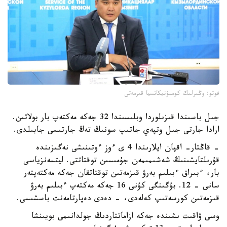
فوتو: وڭىرلىك كوممۋنيكاتسيا قىزمەتى
جىل باسىندا قىزىلوردا وبلىسىندا 32 جەكە مەكتەپ بار بولاتىن.
ارادا جارتى جىل وتپەي جاتىپ سونىڭ تەڭ جارتىسى جابىلدى.
- قاڭتار- اقپان ايلارىندا 4 ى ءوز ءوتىنىشى نەگىزىندە
قۇرىلتايشىنىڭ شەشىمىمەن جۇمىسىن توقتاتتى. ليتسەنزياسى
بار، ءبىراق ءبىلىم بەرۋ قىزمەتىن توقتاتقان جەكە مەكتەپتەر
سانى - 12. بۇگىنگى كۇنى 16 جەكە مەكتەپ ءبىلىم بەرۋ
قىزمەتىن كورسەتىپ كەلەدى، - دەدى دەپارتامەنت باسشىسى.
وسى ۋاقىت ىشىندە جەكە ازاماتتاردىڭ جولدانىمى بويىنشا