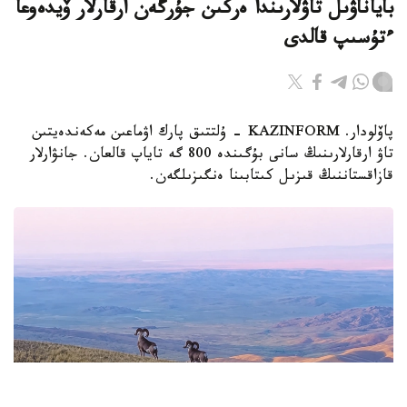
باياناۋىل تاۋلارىندا ەركىن جۇرگەن ارقارلار ۆيدەوعا
ءتۇسىپ قالدى
پاۆلودار. KAZINFORM - ۇلتتىق پارك اۋماعىن مەكەندەيتىن
تاۋ ارقارلارىنىڭ سانى بۇگىندە 800 گە تاياپ قالعان. جانۋارلار
قازاقستاننىڭ قىزىل كىتابىنا ەنگىزىلگەن.