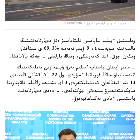
فوتو: اعىباي اياپبەرگەنوۆ / Kazinform
وبلىستىق ءبىلىم ساپاسىن قامتاماسىز ەتۋ دەپارتامەنتىنىڭ
مالىمەتىنە سۇيەنسەك، 9 ۇيىم نەمەسە %69,3 ى سىناقتان
وتكەن جوق. ايتا كەتەرلىگى، ونىڭ بارلىعى - جەكە بالاباقشا.
- مامىر ايىنان باستاپ ءبىلىم بەرۋ ۇيىمدارىن مەملەكەتتىك
اتتەستاتتاۋ جاڭا فورماتتا ءجۇردى. ول 22 بالاباقشانى قامتىدى.
13 ىنە انىقتالعان كەمشىلىكتەردى 3 اي ىشىندە زاڭناما تالاپتارىنا
سايكەستەندىرۋ مىندەتى جۇكتەلدى، - دەدى دەپارتامەنت
باسشىسى ءمادي بەكماعانبەتوۆ.