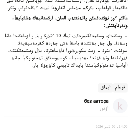
اناعذرلئم جوعارئلاتقان. ارئستانبةكتئث تئث جوباسئن كانادالئق
عالئمدار قولداپ، بئرگة جذمئس اتقارؤعا نيةت ءبئلدئرئپ وتئر.
عالئم ءوز تؤئندئسئن پاتةنتتةپ العان
.
ارئستانبةك
ةشئبايةأ
،
ونةرتاپقئش
:
- وسئنداي وسئمدئكتةردئث تةك 10 ءتذرئ و ق و اؤماعئندا عانا
وسةدئ. ول جةر بةتئندة باسقا ةش جةردة كةزدةسپةيدئ.
سونئث ءبئرئ - وسئ سكورزةنورا تاؤساعئزئ، بذل وسئمدئكتئث
قذرامئندا وتة قذندئ مةديسينا، كوسموستئق تةحنولوگيا جانة
اأياسيا تةحنولوگياسئنا پايدالئ تابيعي كاؤچؤك بار.
قوعام
ايماق
без автора
اۆتور
14:56, 06 تامىز 2026