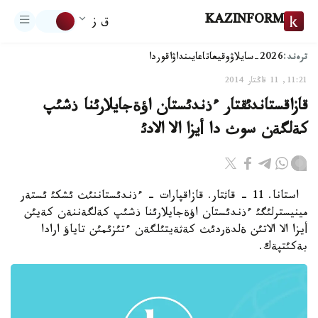
KAZINFORM
ق ز
ترەند:
2026-سايلاۋ
وقيعا
تاعايىنداۋ
اقوردا
11:21, 11 قاڭتار 2014
قازاقستاندئقتار ءذندئستان اؤةجايلارئنا ذشئپ
كةلگةن سوث دا أيزا الا الادئ
استانا. 11 - قاثتار. قازاقپارات - ءذندئستاننئث ئشكئ ئستةر
مينيسترلئگئ ءذندئستان اؤةجايلارئنا ذشئپ كةلگةننةن كةيئن
أيزا الا الاتئن ةلدةردئث كةثةيتئلگةن ءتئزئمئن تاياؤ ارادا
بةكئتپةك.