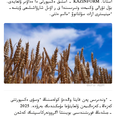
استانا. KAZINFORM - استىق ەكسپورتى دا ەداۋىر ۇلعايدى.
بۇل تۋرالى ۇكىمەت وتىرىسىندا ق ر اۋىل شارۋاشىلىعى ۆيتسە-
ءمينيسترى ازات سۇلتانوۆ ءمالىم ەتتى.
Фото: АШМ
- ءوندىرىس پەن قايتا وڭدەۋ كولەمىنىڭ ءوسۋى ەكسپورتتى
كەزەڭ-كەزەڭىمەن ۇلعايتۋعا مۇمكىندىك بەرۋدە. 2025
-جىلدىڭ قورىتىندىسى بويىنشا اگروونەركاسىپتىك كەشەن