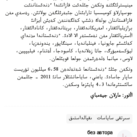
مينيسترلئگئنة وتكةن جئلدئث قازانئندا ءذندئستاننئث
جوسپارلاؤ كوميسسيا تارابئنان جئبةرئلگةن بولاتئن. رةسةي مةن
قازاقستاننان بولةك ذشئپ كةلگةننةن كةيئن أيزانئ
برازيليالئقتار، امةريكاندئقتار، بريتاندئقتار، كانادالئقتار،
اأستريالئقتار مةن نةمئستةر الا الادئ. ءذندئستاندا مذنداي
كةلئسئم جاپونيا، فينليانديا، سينگاپؤر، يندونةزيا،
ليؤكسةمبؤرگ، جاثا زةلانديا، كامبودجا، أةتنام، فيليپپين،
لاوس، ميانما ةلدةرئمةن جولعا قويئلعان.
وتكةن جئلئ ءذندئستانعا شةتةلدةن 6،58 ميلليون تؤريست
ساپار جاسادئ. ياعني، ساياحاتشئلار سانئ 2011 - جئلمةن
سالئستئرعاندا 4،3 پايئزعا وسكةن.
اأتور
:
مارلان جيةمباي
سىرتقى ساياسات
ىقپالداستىق
без автора