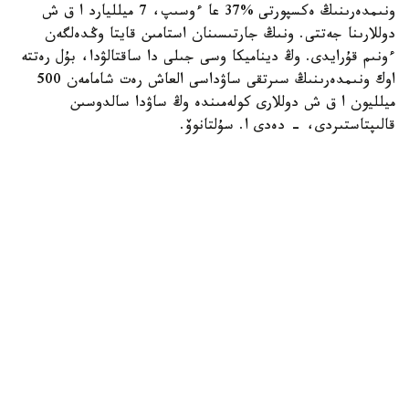
ونىمدەرىنىڭ ەكسپورتى %37 عا ءوسىپ، 7 ميلليارد ا ق ش
دوللارىنا جەتتى. ونىڭ جارتىسىنان استامىن قايتا وڭدەلگەن
ءونىم قۇرايدى. وڭ ديناميكا وسى جىلى دا ساقتالۋدا، بۇل رەتتە
اوك ونىمدەرىنىڭ سىرتقى ساۋداسى العاش رەت شامامەن 500
ميلليون ا ق ش دوللارى كولەمىندە وڭ ساۋدا سالدوسىن
قالىپتاستىردى، - دەدى ا. سۇلتانوۆ.
ونىڭ ايتۋىنشا، فيتوسانيتاريالىق قىزمەت جۇمىسىنىڭ ماڭىزدى
ناتيجەلەرىنىڭ ءبىرى - قىتايعا جەمدىك ۇن ەكسپورتىن كەڭەيتۋ
بولدى. قويىلاتىن تالاپتار مەن ءونىمدى وتكىزۋ تەتىگىنىڭ
كەلىسىلۋى ءتورتىنشى جانە بەسىنشى سىنىپتاعى استىقتى قايتا
وڭدەۋگە ءارى وعان تۇراقتى ەكسپورتتىق سۇرانىس
قالىپتاستىرۋعا مۇمكىندىك بەردى. ناتيجەسىندە جەمدىك ۇن
ەكسپورتى 2,4 ەسەگە ارتىپ، شامامەن 3 ميلليون تونناعا
جەتتى.
- استىق ەكسپورتى دا ەداۋىر ۇلعايدى. 2024/2025
ماركەتينگتىك جىلى استىق پەن ۇننىڭ استىق بالاماسىنداعى
ەكسپورتى رەكوردتىق 15,3 ميلليون تونناعا جەتتى. سونىمەن