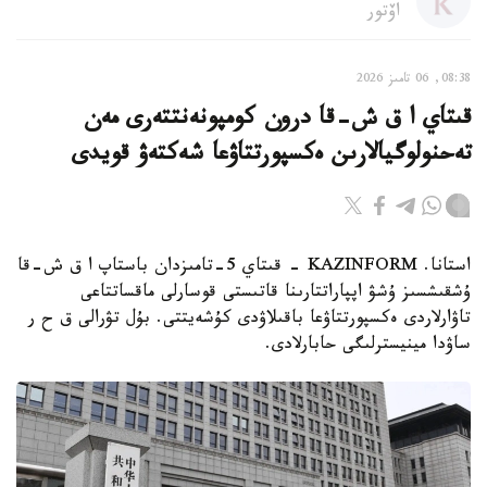
اۆتور
08:38, 06 تامىز 2026
قىتاي ا ق ش-قا درون كومپونەنتتەرى مەن
تەحنولوگيالارىن ەكسپورتتاۋعا شەكتەۋ قويدى
استانا. KAZINFORM - قىتاي 5-تامىزدان باستاپ ا ق ش-قا
ۇشقىشسىز ۇشۋ اپپاراتتارىنا قاتىستى قوسارلى ماقساتتاعى
تاۋارلاردى ەكسپورتتاۋعا باقىلاۋدى كۇشەيتتى. بۇل تۋرالى ق ح ر
ساۋدا مينيسترلىگى حابارلادى.