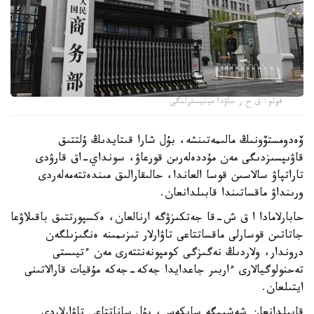
فوتو: ق ح ر ساۋدا مينيسترلىگى
ۆەدومستۆونىڭ مالىمەتىنشە، بۇل شارا قىتايدىڭ ۇلتتىق
قاۋىپسىزدىگى مەن مۇددەلەرىن قورعاۋ، سونداي-اق قارۋدى
تاراتپاۋ سالاسىن قوسا العاندا، حالىقارالىق مىندەتتەمەلەردى
ورىنداۋ ماقساتىندا قابىلدانعان.
حابارلامادا ا ق ش-قا جەتكىزۋگە ارنالعان، ەكسپورتتىق باقىلاۋعا
جاتاتىن قوسارلى ماقساتتاعى تاۋارلار تىزىمىنە ەنگىزىلگەن
دروندار، ولاردىڭ نەگىزگى كومپونەنتتەرى مەن ءتيىستى
تەحنولوگيالارى ءاربىر جاعدايدا جەكە-جەكە مۇقيات قارالاتىنى
ايتىلعان.
قابىلدانعان شەشىمگە سايكەس، بۇل ساناتتاعى تاۋارلاردى