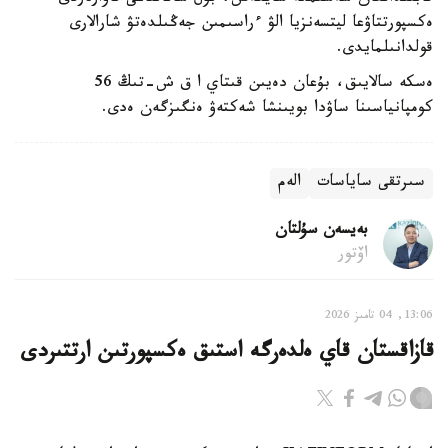
ەكسپورتتاۋعا ليتسەنزيا الۋ ءراسىمىن جەڭىلدەتۋ شارالارى
قولدانىلمايدى.
ەسكە سالايىق، بۇعان دەيىن قىتاي ا ق ش-تىڭ 56
كومپانياسىنا ساۋدا بويىنشا شەكتەۋ ەنگىزگەن ەدى.
سىرتقى ساياسات
الەم
بەيسەن سۇلتان
اۆتور
13:06, 04 تامىز 2026
قازاقستان قاي ەلدەرگە استىق ەكسپورتىن ارتتىردى