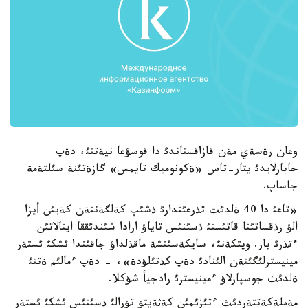
وعان رةسةي مةن قازاقستاندئ دا قوسؤعا نيةتتئ، دةپ
حابارلايدئ يتار-تاس «ةكونوميك تايمس» گازةتئنة سئلتةمة
جاساپ.
«تاعئ دا 40 ةلدئث تذرعئندارئ ذشئپ كةلگةننةن كةيئن أيزا
الؤ رذقساتئنا قاتئستئ ذسئنئس تاياؤ ارادا شئندئققا اينالاتئن
ءتذرئ بار. ويتكةنئ، سايكةسئنشة ماقذلداؤ جاقئندا ئشكئ ئستةر
مينيسترلئگئنةن الئنادئ دةپ كذتئلؤدة»، - دةپ ءمالئم ةتتئ
ةلدئث جوسپارلاؤ ءمينيسترئ رادجيأ شؤكلا.
مةملةكةتتةردئث ءتئزئمئن كةثةيتؤ تؤرالئ ذسئنئس ئشكئ ئستةر