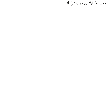
 دەپ حابارلادى مينيسترلىك.
 تاڭ اتىپ كەلە جاتقاندا اتتارىمىزدى الگى تۇندە تاپقان