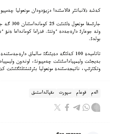
كةشة ذلانباتئر قالاسئندا دزيؤدودان موثعوليا چةمپيوند
جارئسقا م
وتة جوعارئ دارةجةدة ءوتتئ. قذراما كومانداعا ةنؤ ءذ
بولدئ.
تاتاميدة 100 كةلئگة دةيئنگئ سالماق دارةج
بةيجئث وليمپياداسئنئث چةمپيونئ، لوندون وليمپياد
وتكئزئپ، ناتيجةسئندة موثعوليا بئرئنشئلئگئنئث كذمئس 
الەم
قوعام
سپورت
ىقپالداستىق