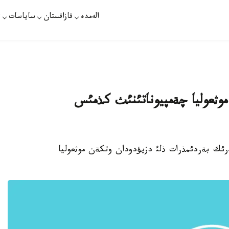
الەمدە
قازاقستان
ساياسات
ت
وثعوليا چةمپيوناتئنئث كذمئس
ئمئز سةرئك بةردئمذرات ذلئ دزيؤدودان وتكةن موثعوليا