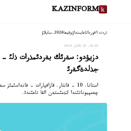
KAZINFORM
ترەند:
اقوردا
تاعايىنداۋ
وقيعا
2026-سايلاۋ
10:10, 10 قاڭتار 2014
دزيؤدو: سةرئك بةردئمذرات ذلئ - م
جذلدةگةرئ
استانا. 10 - قاثتار. قازاقپارات - قانداس
چةمپيوناتئندا كذمئستةن القا تاعئندئ.