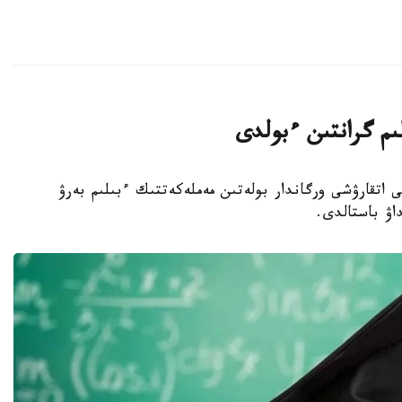
لىم گرانتىن ءبولدى
ا جەرگىلىكتى اتقارۋشى ورگاندار بولەتىن مەملەكەتتىك ءبىلىم بەرۋ
داۋ باستالدى.