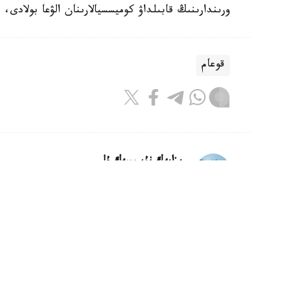
ورىندارىنىڭ قابىلداۋ كوميسسيالارىنان الۋعا بولادى،
قوعام
ريزابەك نۇسىپبەك ۇلى
اۆتور
15:12, 08 تامىز 2026
ساكەن سەيفۋللين. كۇرەڭ ات
استانا. قازاقپارات. ...قوستا ۇيىقتاپ، ەرتەڭىندە