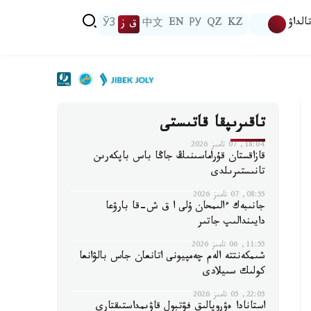
الداۋ
KZ
QZ
РУ
EN
中文
ق ز
ЎЗ
تاقىرىپقا قاتىستى
18:04, 07 تامىز 2026
قازاقستان قۇراماسىنىڭ جاڭا باس باپكەرىن
تانىستىرىلدى
08:55, 07 تامىز 2026
جانىبەك ءالىمحان ۇلى ا ق ش-قا بارۋعا
دايىندالىپ جاتىر
11:55, 06 تامىز 2026
شىمكەنتتە الەم چەمپيونى اتانعان جاس بالۋانعا
كولىك سىيلادى
22:05, 05 تامىز 2026
استانادا ەۋروپالىق فۋتبول قاۋىمداستىقتارى