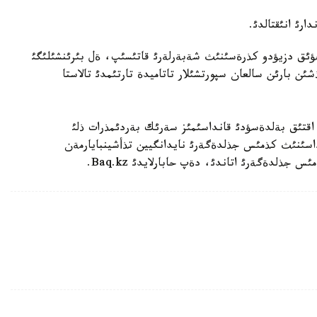
ارئ انئقتالدئ.
وثعول ةلئنئث 25 كومانداسئنان 300 گة جؤئق دزيؤدو كذرةسئنئث شةبةرلةرئ قاتئسئپ، ةل بئرئنشئلئگئ
شئن بارئن سالعان سپورتشئلار تاتاميدة تارتئمدئ تالاستا
ةسئندة اقتئق بةلدةسؤدئ قانداسئمئز سةرئك بةردئمذرات ذلئ
اسئنئث كذمئس جذلدةگةرئ نايدانگيين تذأشينبايارمةن
جذلدةگةرئ اتاندئ، دةپ حابارلايدئ Baq.kz.