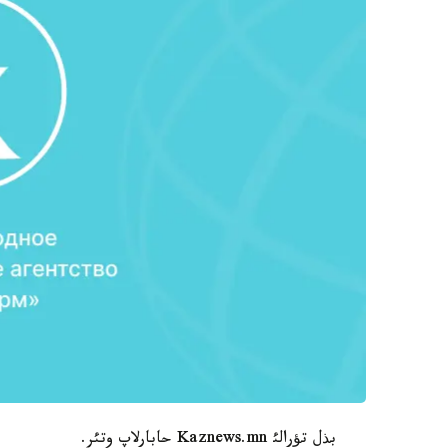
بذل تؤرالئ Kaznews.mn حابارلاپ وتئر.