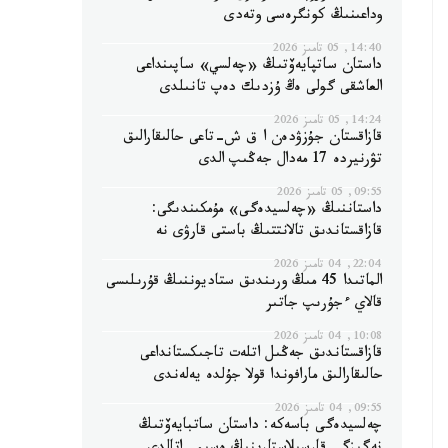
وداعىنىڭ كونگرەسى وتەدى
14:40, 05 تامىز 2026
داستان ساتپايەۆتىڭ «چەلسي» ساپىنداعى
العاشقى گولى ەڭ ۇزدىك دەپ تانىلدى
14:24, 05 تامىز 2026
قازاقستان جۇزۋدەن ا ق ش-تاعى حالىقارالىق
تۋرنيردە 17 مەدال جەڭىپ الدى
09:55, 05 تامىز 2026
داستاننىڭ «چەلسيدەگى» مۇمكىندىگى:
قازاقستاندىق تالانتتىڭ باستى قارۋى نە
22:04, 04 تامىز 2026
الماتىدا 45 مىڭ ورىندىق ستاديوننىڭ قۇرىلىسى
قالاي ءجۇرىپ جاتىر
10:08, 04 تامىز 2026
قازاقستاندىق جەڭىل اتلەت تاجىكستانداعى
حالىقارالىق مارافوندا قولا جۇلدە يەلەندى
09:55, 04 تامىز 2026
چەلسيدەگى باسەكە: داستان ساتبايەۆتىڭ