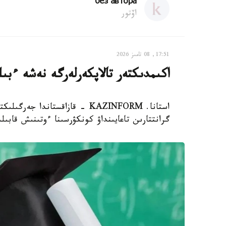
без автора
اۆتور
17:51, 08 تامىز 2026
اكىمدىكتەر تالاپكەرلەرگە نەشە ءبى
استانا. KAZINFORM - قازاقستاند
گرانتتارىن تاعايىنداۋ كونكۋرسىنا ءوتىنىش قابىل