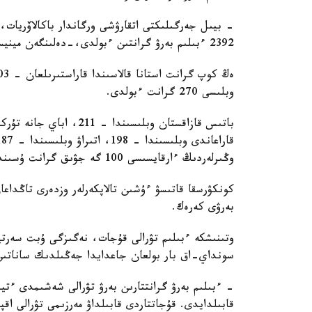
- بيىل جەرگىلىكتى اتقارۋشى ورگاندار باكالاۆريات، ما
2392 ءبىلىم بەرۋ گرانتىن ءبولدى،-دەلىنگەن مينيسترلىك حابارلاماسىندا.
وبلىسى 270 گرانت ءبولدى.
وڭىرلەردىڭ ءارقايسىسى 100 گە جۋىق گرانت ۇسىندى.
كونكۋرسقا قاتىسۋ ءۇشىن تالاپكەرلەر وزدەرى تاڭداع
بەرۋى كەرەك.
وتىنىشكە ءبىلىم تۋرالى قۇجات، نەگىزگى ۇبت سەرت
سونداي-اق بار بولعان جاعدايدا جەڭىلدىك ساناتىن ر
- ءبىلىم بەرۋ گرانتتارىن بەرۋ تۋرالى شەشىمدى ءتي
قابىلدايدى. قۇجاتتاردى قابىلداۋ مەرزىمى تۋرالى اق