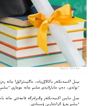
Фото: Gov.kz
ءبولدى، دەپ حابارلايدى عىلىم جانە جوعارى ءبىلىم 
جىل سايىن اكىمدىكتەر وڭىرلەرگە قاجەتتى جانە باسىم
ءبىلىم بەرۋ گرانتتارىن ۇسىنادى.