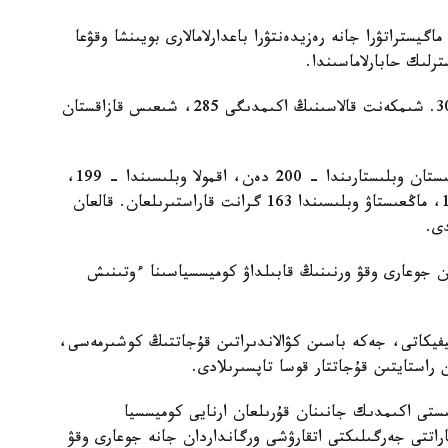
گيستراتۋرا جانە رەزيدەنتۋرا باعدارلامالارى بويىنشا وقۋعا
ەڭ كوپ گرانت استانا قالاسىندا قاراستىرىلعان - 303. شىمكەنت قالاسىنىڭ اكىمدىگى 285، شىعىس قازاقستان
باتىس قازاقستان وبلىسىندا – 211، اباي جانە تۇركىستان وبلىستارىندا – 200 دەن، اقمولا وبلىسىندا – 199،
قاراعاندى وبلىسىندا – 198، اتىراۋ وبلىسىندا – 187، ماڭعىستاۋ وبلىسىندا 163 گرانت قاراستىرىلعان. قالعان
ان جوعارى وقۋ ورنىنىڭ قابىلداۋ كوميسسياسىنا ءوتىنىش
يفيكاتى، جەكە باسىن كۋالاندىراتىن قۇجاتتىڭ كوشىرمەسى،
استايتىن قۇجاتتار قوسا تاپسىرىلادى.
ىستى اكىمدىك جانىنان قۇرىلعان ارنايى كوميسسيا
پاراتتى جەرگىلىكتى اتقارۋشى ورگانداردان جانە جوعارى وقۋ