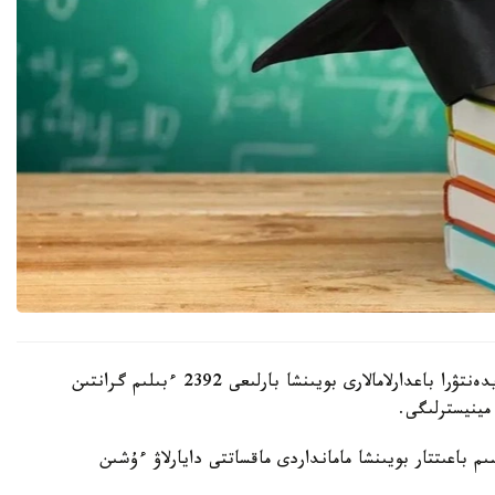
بيىل اكىمدىكتەر باكالاۆريات، ماگيستراتۋرا جانە رەزيدەنتۋرا باعدارلامالارى بويىنشا بارلىعى 2392 ءبىلىم گرانتىن
مينيسترلىگى.
 باعىتتار بويىنشا مامانداردى ماقساتتى دايارلاۋ ءۇشىن