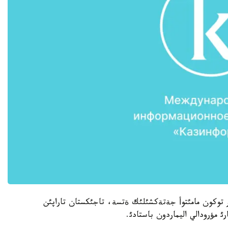
 توكون مامئتوأ جةتةكشئلئك ةتسة، تاجئكستان تاراپئن
 مؤرودالي اليماردون باستادئ.