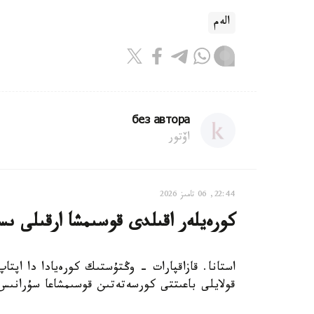
الەم
без автора
اۆتور
22:44, 06 تامىز 2026
كورەيلەر اقىلدى قوسىمشا ارقىلى ىس
استانا. قازاقپارات - وڭتۇستىك كورەيادا دا اپتا
قولايلى باعىتتى كورسەتەتىن قوسىمشاعا سۇرانىس