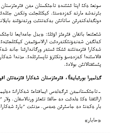
سوثعئ ةكئ اپتا ئشئندة تاجئكستان مةن قئرعئزستان ة
دوثگةلةكتةرئن ساتاتئن بةكةتتئث ورتةنؤئنة بايلانئ
شئعئنعا باتقان قئرعئز اؤئلئ: «بذل جاعدايعا تاجئك
كةلگةن شةنةؤنئكتةردئث ارالاسؤئمةن كيكئلجئثدئ تو
شةكارا قئزمةتئنة ئشكئ ئستةر ورگاندارئنا جانة شةك
قالاسئندا كةزدةسؤ وتكئزؤ تاپسئرئلدئ. مذندا شةكار
پئسئقتالاتئن بولادئ.
گذلميرا بورئبايةأا، قئرعئزستان شةكارا قئزمةتئن اقپ
-تاجئكستانمةن ئرگةلةس ايماقتاعئ شةكارانئ دةليميت
ارالئقتا ةكئ ةلدئث دة حالقئ تئعئز ورنالاسقان. ولار 
بار ةكةنئ دة جاسئرئن ةمةس. مذنئث ءبارئ شةكارادا
«حابار»