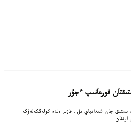
تىقتان قورعانىپ ءجۇر
پ ىستىق جان شىداتپاي تۇر. قازىر ەلدە كولەڭكەلەۋگە
 ارتقان.