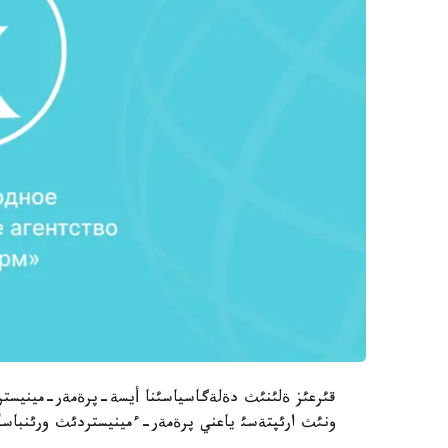
قئرعئز ةلئنئث دةلةگاسياسئنا أيسة-پرةمةر-مينيستر
ونئث ارئپتةسئ ياعني پرةمةر-ءمينيستردئث ورئنباسارئ