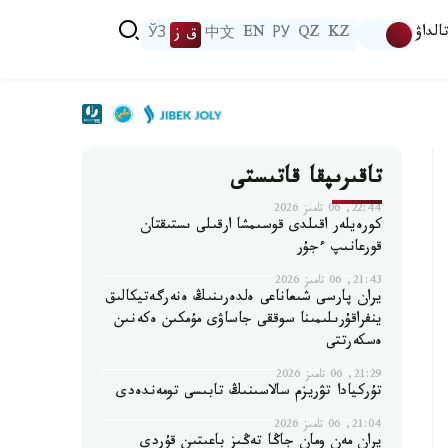
الداۋ
KZ
QZ
РУ
EN
中文
ق ز
ЎЗ
تاقىرىپقا قاتىستى
22:44, 06 تامىز 2026
كورەيلەر اقىلدى قوسىمشا ارقىلى ىستىقتان
قورعانىپ ءجۇر
21:43, 06 تامىز 2026
يران پارسى شىعاناعى ەلدەرىنىڭ ەنەرگەتيكالىق
ينفراقۇرىلىمىنا سوققى جاساۋى مۇمكىن ەكەنىن
ەسكەرتتى
21:29, 06 تامىز 2026
تۇركيادا تۋريزم سالاسىنىڭ تابىسى تومەندەدى
21:04, 06 تامىز 2026
يران مەن ومان جاڭا تەڭىز باعىتىن قۇردى