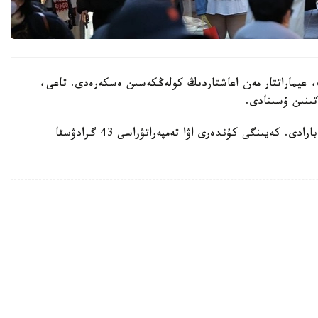
 عيماراتتار مەن اعاشتاردىڭ كولەڭكەسىن ەسكەرەدى. تاعى،
تىنىن ۇسىنادى.
ايتا كەتەيىك، ەلدە اپتاپ ىستىق شەكەدەن ءوتىپ بارادى. كەيىنگى كۇندەرى اۋا تەمپەراتۋراسى 43 گرادۋسقا