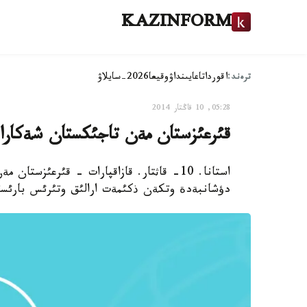
KAZINFORM
ترەند:
اقوردا
تاعايىنداۋ
وقيعا
2026-سايلاۋ
05:28, 10 قاڭتار 2014
قئرعئزستان مةن تاجئكستان شةكارا
استانا. 10- قاثتار. قازاقپارات - قئرعئزس
دؤشانبةدة وتكةن ذكئمةت ارالئق وتئرئس بارئسئن