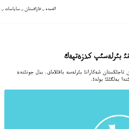
الەمدە
قازاقستان
ساياسات
ت
نئ بئرلةسئپ كذزةتپةك
تان مةن تاجئكستان شةكارانئ بئرلةسة باقئلاماق. بذل جونئندة
دا بةلگئلئ بولدئ.