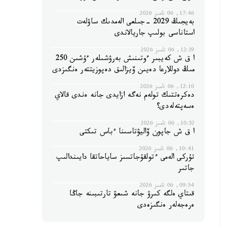
17:46, 06 تامىز 2026
بەيجىڭ 2029 -جىلعى الەمدىك ساۋلەت
استاناسى بولىپ جاريالاندى
12:39, 06 تامىز 2026
ا ق ش كەيبىر ءوتىنىش بەرۋشىلەر ءۇشىن 250
مىڭ دوللارعا دەيىن ۆيزالىق دەپوزيتتەر ەنگىزدى
12:10, 06 تامىز 2026
دەكرەتتىك تولەم نەگە ازايدى جانە ەندى قالاي
ەسەپتەلەدى؟
10:52, 06 تامىز 2026
ا ق ش جاپون ۆاليۋتاسىنا ءباس تىكتى
10:41, 06 تامىز 2026
تۇركى الەمى ءتولقۇجاتسىز ساياحاتقا دايىندالىپ
جاتىر
09:54, 06 تامىز 2026
قىتاي ەلگە كىرۋ جانە شىعۋ تارتىبىنە جاڭا
ەرەجەلەر ەنگىزەدى