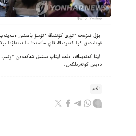
Фото: Yonhap
بۇل قىزمەت ءتۇرى كۇننىڭ ءتۇسۋ باعىتىن ەسەپتەپ،
قوعامدىق كولىكتەردىڭ قاي جاعىندا سالقىنداۋعا بولا
دەيىن كوتەرىلگەن.
الەم
باقىتجول كاكەش