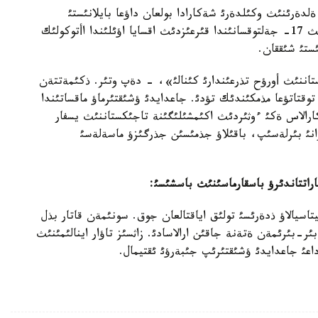
لدةرئنئث وكئلدةرئ شةكارادا بولعان داؤعا بايلانئستئ
بئرنةشة مارتة كةزدةستئ. كيكئلجئث وتكةن جئلدئث 17- جةلتوقسانئندا قئرعئزدئث اقسايا اؤئلئندا اأتوكولئك
ستئ شئققان.
ستاننئث أورؤح تذرعئندارئ كئنالئ»، - دةپ وتئر. ذكئمةتتةن
قتاتؤعا مذمكئندئك تؤدئ. جاعدايدئ ؤشئقتئرماؤ ماقساتئندا
ارالاس ةكئ ءوثئردئث اكئمشئلئگئنة تاجئكستاننئث يسفار
انئ بئرلةسئپ، باقئلاؤ جذمئسئن جذرگئزؤ ماسةلةسئ
اراتتاندئرؤ باسقارماسئنئث باسشئسئ
:
اسيالاؤ ذدةرئسئ تولئق اياقتالعان جوق. سونئمةن قاتار بذل
ءبئر-بئرئمةن ةتةنة جاقئن ارالاسادئ. زاثسئز تاؤار اينالئمئنئث
عئ جاعدايدئ ؤشئقتئرئپ جئبةرؤئ ئقتيمال.