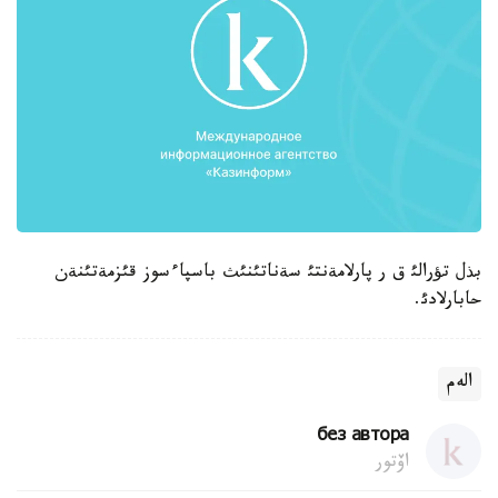
بذل تؤرالئ ق ر پارلامةنتئ سةناتئنئث باسپاءسوز قئزمةتئنةن
حابارلادئ.
الەم
без автора
اۆتور