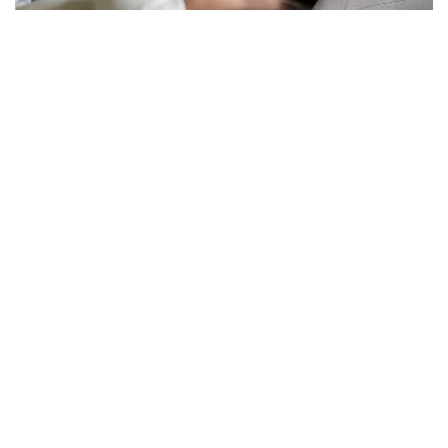
فوتو: كوللاج: Kazinform/ Freepik
نەلىكتەن تولەم كولەمى ازايدى؟
الماتى قالاسى بويىنشا «مەملەكەتتىك الەۋمەتتىك ساقتاندىرۋ
قورى» فيليالى ديرەكتورىنىڭ ورىنباسارى بالعىن ساتبەك
قىزىنىڭ ايتۋىنشا، ەندى الەۋمەتتىك تولەمدى ەسەپتەۋ كەزىندە
ايەلدىڭ ايلىق تابىسى ەڭ تومەنگى جالاقىنىڭ (ە ت ج) جەتى
ەسەلەنگەن مولشەرىنەن اسپايتىن كولەمدە عانا ەسەپكە الىنادى.
2026 -جىلى بۇل شەك 595 مىڭ تەڭگەنى قۇرايدى. ياعني،
ايەلدىڭ ناقتى جالاقىسى بۇدان جوعارى بولسا دا، تولەمدى
ەسەپتەۋ كەزىندە 595 مىڭ تەڭگەدەن اساتىن بولىگى
ەسكەرىلمەيدى.
بيىلعى جىلدىڭ العاشقى التى ايىندا جۇمىس ىستەيتىن ايەلدەرگە