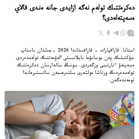
دەكرەتتىك تولەم نەگە ازايدى جانە ەندى قالاي
ەسەپتەلەدى؟
استانا. قازاقپارات - قازاقستاندا 2026 -جىلدان باستاپ
جۇكتىلىك پەن بوسانۋعا بايلانىستى الەۋمەتتىك تولەمدەردى
ەسەپتەۋ ءتارتىبى وزگەردى. سونىڭ سالدارىنان دەكرەتتىك
تولەمدەردىڭ ورتاشا مولشەرى بىلتىرعىمەن سالىستىرعاندا
تومەندەگەن.