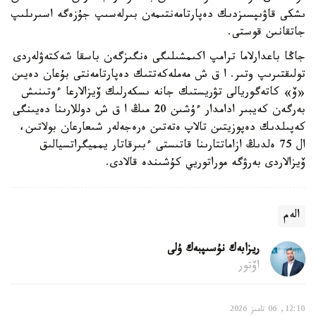
ىشكى قاۋىپسىزدىك دەپارتامەنتىمەن بىرلەسىپ جۇزەگە اسىرىلىپ
جاتقانىن قوستى.
جاڭا باعدارلاما ترامپ اكىمشىلىگى ەنگىزگەن باسقا شەكتەۋلەردى
تولىقتىرىپ وتىر. ا ق ش مەملەكەتتىك دەپارتامەنتى بۇعان دەيىن
«ۆ» كاتەگوريالى تۋريستىك جانە ىسكەرلىك ۆيزالارعا ءوتىنىش
بەرگەن كەيبىر ادامدار ءۇشىن 20 مىڭ ا ق ش دوللارىنا دەيىنگى
كەپىلدىك دەپوزيتىن تالاپ ەتەتىن ەرەجەلەر شىعارعان بولاتىن،
ال 75 ەلدىڭ ازاماتتارىنا قاتىستى ءبىرقاتار يمميگراتسيالىق
ۆيزالاردى بەرۋگە موراتوريي كۇشىندە قالادى.
الەم
ريزابەك نۇسىپبەك ۇلى
اۆتور
12:10, 06 تامىز 2026