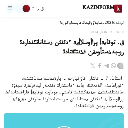
KAZINFORM
ق ز
ترەند:
2026-سايلاۋ
وقيعا
تاعايىنداۋ
اقوردا
16:10, 07 قاڭتار 2014
ق. توقايةأ پراأوسلاأية ءدئنئن ذستاناتئنداردئ
روجدةستأومةن قذتتئقتادئ
استانا. 7 - قاثتار. قازاقپارات - پارلامةنت سةناتئنئث
ءتوراعاسئ، الةمدئك جانة ءداستذرلئ دئندةر ليدةرلةرئ سيةزئ
حاتشئلئعئنئث جةتةكشئسئ قاسئم-جومارت توقايةأ قازاقستانداعئ
پراأوسلاأية ءدئنئن ذستاناتئن حريستيانداردئ جارقئن مةرةكة -
روجدةستأومةن قذتتئقتادئ.