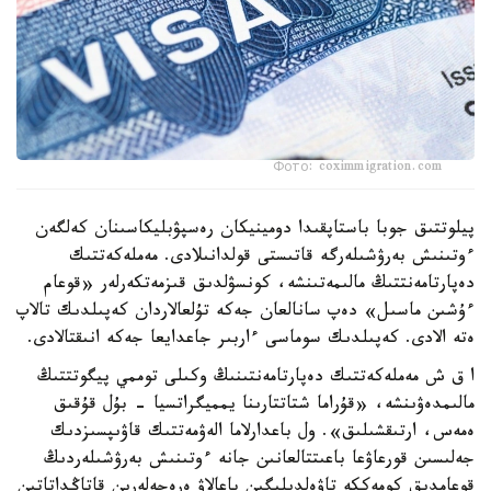
Фото: coximmigration.com
پيلوتتىق جوبا باستاپقىدا دومينيكان رەسپۋبليكاسىنان كەلگەن
ءوتىنىش بەرۋشىلەرگە قاتىستى قولدانىلادى. مەملەكەتتىك
دەپارتامەنتتىڭ مالىمەتىنشە، كونسۋلدىق قىزمەتكەرلەر «قوعام
ءۇشىن ماسىل» دەپ سانالعان جەكە تۇلعالاردان كەپىلدىك تالاپ
ەتە الادى. كەپىلدىك سوماسى ءاربىر جاعدايعا جەكە انىقتالادى.
ا ق ش مەملەكەتتىك دەپارتامەنتىنىڭ وكىلى توممي پيگوتتتىڭ
مالىمدەۋىنشە، «قۇراما شتاتتارىنا يمميگراتسيا - بۇل قۇقىق
ەمەس، ارتىقشىلىق». ول باعدارلاما الەۋمەتتىك قاۋىپسىزدىك
جەلىسىن قورعاۋعا باعىتتالعانىن جانە ءوتىنىش بەرۋشىلەردىڭ
قوعامدىق كومەككە تاۋەلدىلىگىن باعالاۋ ەرەجەلەرىن قاتاڭداتاتىن