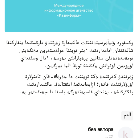
وكسفورد ؤنيأةرسيتةتئنئث عالئمدارئ زةرتتةؤ بارئسئندا ينفاركتقا
شالدئققان ادامداردئث ءبئر توبئنا حولةستةرين دةثگةيئن
تومةندةدةتئن ستاتين پرةپاراتئن بةرسة، ءدال وسئنداي
اؤرؤمةن اؤئراتئن ةكئنشئ توپقا الما بةرگةن.
زةرتتةؤ كةزئندة ةكئ توپتئث دا جذرةك-قان تامئرلارئ
اؤرؤلارئنئث قاتةرئ ازايعاندئعئ انئقتالدئ. عالئمداردئث
پئكئرئنشة، بذنداي قاسيةتتةرگة باسقا دا جةمئستةر ية.
الەم
без автора
اۆتور