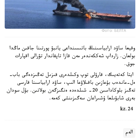
Фото: БЕЛТА
وقيعا ساۋد ارابياسىنىڭ باتىسىنداعى يانبۋ پورتىنا جاقىن ماڭدا
بولعان. زارداپ شەككەندەر مەن قازا تاپقاندار تۋرالى اقپارات
جوق.
ايتا كەتەيىك، قارۋلى توپ وكىلدەرى قىزىل تەڭىزدەگى باب-
ەل-ماندەب بۇعازىن باقىلاۋعا الىپ، ساۋد ارابياسىنا قارسى
تەڭىز بلوكاداسىن 20- شىلدەدە ەنگىزگەن بولاتىن. بۇل سودان
بەرى شابۋىلعا ۇشىراعان سەگىزىنشى كەمە.
24.kz
الەم