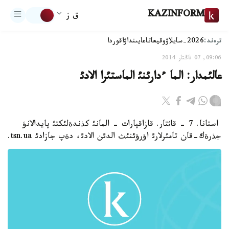
KAZINFORM
ق ز
ترەند:
2026-سايلاۋ
وقيعا
تاعايىنداۋ
اقوردا
09:06, 07 قاڭتار 2014
عالئمدار: الما ءدارئنئ الماستئرا الادئ
استانا. 7 - قاثتار. قازاقپارات - المانئ كذندةلئكتئ پايدالانؤ
جذرةك-قان تامئرلارئ اؤرؤئنئث الدئن الادئ، دةپ جازادئ tsn.ua.