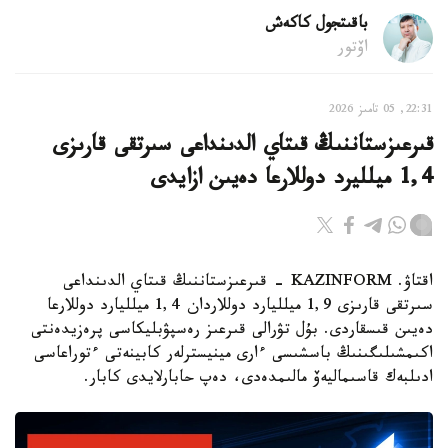
باقىتجول كاكەش
اۆتور
22:31, 05 تامىز 2026
قىرعىزستاننىڭ قىتاي الدىنداعى سىرتقى قارىزى
1,4 ميلليرد دوللارعا دەيىن ازايدى
اقتاۋ. KAZINFORM - قىرعىزستاننىڭ قىتاي الدىنداعى
سىرتقى قارىزى 1,9 ميلليارد دوللاردان 1,4 ميلليارد دوللارعا
دەيىن قىسقاردى. بۇل تۋرالى قىرعىز رەسپۋبليكاسى پرەزيدەنتى
اكىمشىلىگىنىڭ باسشىسى ءارى مينيسترلەر كابينەتى ءتوراعاسى
ادىلبەك قاسىماليەۆ مالىمدەدى، دەپ حابارلايدى كابار.