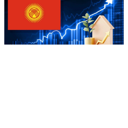
Коллаж: e-cis.info
ونىڭ ايتۋىنشا، بۇگىندە قىتاي الدىنداعى بەرەشەك ەلدىڭ جالپى
سىرتقى قارىزىنىڭ 20 پايىزدان ءسال استامىن عانا قۇرايدى.
قالعان بولىگى نەگىزىنەن ازيا دامۋ بانكى، دۇنيەجۇزىلىك بانك،
حالىقارالىق ۆاليۋتا قورى جانە باسقا دا كرەديتورلاردىڭ ۇزاق
مەرزىمدى جەڭىلدەتىلگەن نەسيەلەرىنەن تۇرادى.
ادىلبەك قاسىماليەۆتىڭ ايتۋىنشا، قىرعىزستان زاڭناماسىنا
سايكەس مەملەكەتتىك قارىزدىڭ جالپى ىشكى ونىمگە