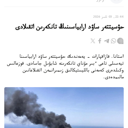
22:44, 05 تامىز 2026
حۋسيتتەر ساۋد ارابياسىنىڭ تانكەرىن اتقىلادى
استانا. قازاقپارات - يەمەندىك حۋسيتتەر ساۋد ارابياسىنا
تيەسىلى تاعى ءبىر مۇناي تانكەرىنە شابۋىل جاسادى. قوزعالىس
وكىلدەرى كەمەنى بالليستيكالىق زىمىرانمەن اتقىلاعانىن
مالىمدەدى.