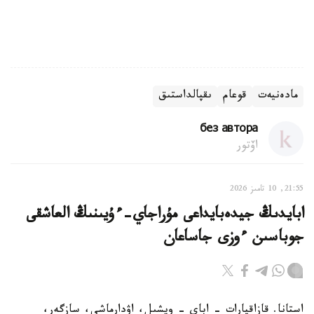
مادەنيەت
قوعام
ىقپالداستىق
без автора
اۆتور
21:55, 10 تامىز 2026
ابايدىڭ جيدەبايداعى مۇراجاي-ءۇيىنىڭ العاشقى
جوباسىن ءوزى جاساعان
استانا. قازاقپارات - اباي - ويشىل، اۋدارماشى، سازگەر،