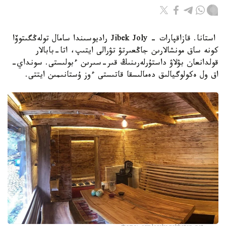
استانا. قازاقپارات - Jibek Joly راديوسىندا سامال تولەڭگىتوۆا
كونە ساق مونشالارىن جاڭعىرتۋ تۋرالى ايتىپ، اتا-بابالار
قولدانعان بۋلاۋ داستۇرلەرىنىڭ قىر-سىرىن ءبولىستى. سونداي-
اق ول ەكولوگيالىق دەمالىسقا قاتىستى ءوز ۇستانىمىن ايتتى.