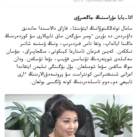
Фото: explorekazakhstan.net
اتا-بابا مۇراسىنىڭ جاڭعىرۋى
سامال تولەڭگىتوۆانىڭ ايتۋىنشا، قازاق دالاسىندا حاندىق
داۋىردەن دە بۇرىن ءومىر سۇرگەن ساق تايپالارى سۋ كوزدەرىنىڭ
ماڭىنا ايالداپ، وتقا تاس قىزدىرىپ، ونىڭ ۇستىنە شاتىر
تىككەن. كەيىن قىزعان تاستارعا كيىكوتى، مىڭجاپىراق، جۋسان
سەكىلدى شوپتەردىڭ تۇنباسىن قۇيىپ، بۋعا تۇسكەن. ودان
سوڭ سالقىن سۋعا شومىلعان. بۇل بۇگىنگى تىلمەن ايتقاندا
اعزانى شىنىقتىراتىن كونتراست سۋ پروتسەدۋرالارىنىڭ ءارى
تابيعي ەم-دوم تاسىلدەرىنىڭ كونە ۇلگىسى بولعان.