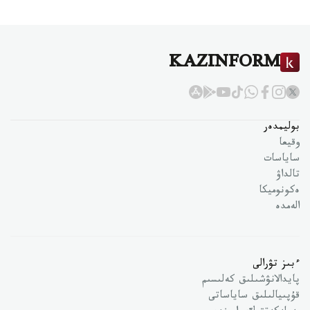
KAZINFORM
بوليمدەر
وقيعا
ساياسات
تالداۋ
ەكونوميكا
الەمدە
ءبىز تۋرالى
پايدالانۋشىلىق كەلىسىم
قۇپىيالىلىق ساياساتى