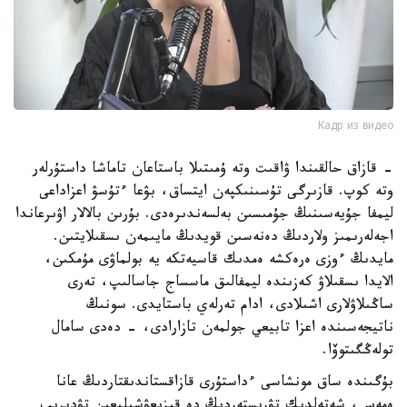
Кадр из видео
- قازاق حالقىندا ۋاقىت وتە ۇمىتىلا باستاعان تاماشا داستۇرلەر
وتە كوپ. قازىرگى تۇسىنىكپەن ايتساق، بۋعا ءتۇسۋ اعزاداعى
ليمفا جۇيەسىنىڭ جۇمىسىن بەلسەندىرەدى. بۇرىن بالالار اۋىرعاندا
اجەلەرىمىز ولاردىڭ دەنەسىن قويدىڭ مايىمەن ىسقىلايتىن.
مايدىڭ ءوزى ەرەكشە ەمدىك قاسيەتكە يە بولماۋى مۇمكىن،
الايدا ىسقىلاۋ كەزىندە ليمفالىق ماسساج جاسالىپ، تەرى
ساڭىلاۋلارى اشىلادى، ادام تەرلەي باستايدى. سونىڭ
ناتيجەسىندە اعزا تابيعي جولمەن تازارادى، - دەدى سامال
تولەڭگىتوۆا.
بۇگىندە ساق مونشاسى ءداستۇرى قازاقستاندىقتاردىڭ عانا
ەمەس، شەتەلدىك تۋريستەردىڭ دە قىزىعۋشىلىعىن تۋدىرىپ