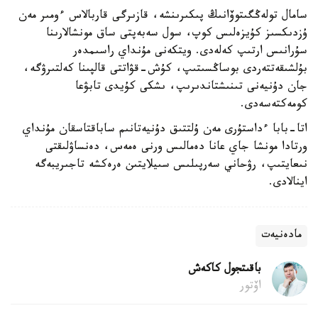
سامال تولەڭگىتوۆانىڭ پىكىرىنشە، قازىرگى قاربالاس ءومىر مەن
ۇزدىكسىز كۇيزەلىس كوپ، سول سەبەپتى ساق مونشالارىنا
سۇرانىس ارتىپ كەلەدى. ويتكەنى مۇنداي راسىمدەر
بۇلشىقەتتەردى بوساڭسىتىپ، كۇش-قۋاتتى قالپىنا كەلتىرۋگە،
جان دۇنيەنى تىنىشتاندىرىپ، ىشكى كۇيدى تابۋعا
كومەكتەسەدى.
اتا-بابا ءداستۇرى مەن ۇلتتىق دۇنيەتانىم ساباقتاسقان مۇنداي
ورتادا مونشا جاي عانا دەمالىس ورنى ەمەس، دەنساۋلىقتى
نىعايتىپ، رۋحاني سەرپىلىس سىيلايتىن ەرەكشە تاجىريبەگە
اينالادى.
مادەنيەت
باقىتجول كاكەش
اۆتور