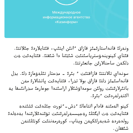
ونةرلئ قانداستارئمئز قازاق ءانئن ايتئپ، قئتايلاردئ جئلاتتئ.
قئتاي كينويندؤسترياسئنئث شئثئنا دا شئقتئ. قئتايدئث ةث
ذلكةن ساحنالارئن جاثعئرتتئ.
سونداي تالانتتئ قازاقتئث ء بئرئ - مذحتار تئلةؤعازئ ذلئ. بذل
قانداسئمئز ذلتئ قازاق بولا تذرا، قئتايدئث پاتشالارئ مةن
باتئرلارئنئث رولئن سومداؤشئلار اراسئندا جوعارعئ سذرانئسقا ية
اكتةرلةردئث ءبئرئ.
كينو الةمئنة قادام اتتاعالئ ءذش-ءتورت جئلدئث ئشئندة
قئتايدئث ةث ايگئلئ رةجيسسةرلةرئنئث تؤئندئلارئندا بةدةلدئ
رولدةردة شةبةرلئكپةن ويناپ، كورةرمةننئث كوثئلئنةن
شئققان.