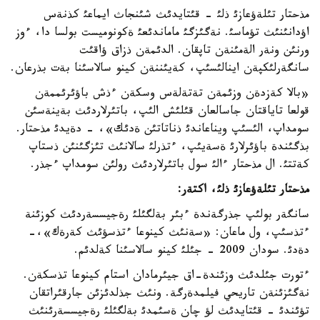
مذحتار تئلةؤعازئ ذلئ - قئتايدئث شئنجاث ايماعئ كذنةس
اؤدانئنئث تؤماسئ. نةگئزگئ ماماندئعئ ةكونوميست بولسا دا، ءوز
ورنئن ونةر الةمئنةن تاپقان. الدئمةن ذزاق ؤاقئت
سانگةرلئكپةن اينالئسئپ، كةيئننةن كينو سالاسئنا بةت بذرعان.
«بالا كةزدةن وزئمةن تةتةلةس وسكةن ءذش باؤئرئممةن
قولعا تاياقتان جاسالعان قئلئش الئپ، باتئرلاردئث بةينةسئن
سومداپ، الئسئپ ويناعاندئ ذناتاتئن ةدئك»، - دةيدئ مذحتار.
بذگئندة باؤئرلارئ ةسةيئپ، ءتذرلئ سالانئث تئزگئنئن ذستاپ
كةتتئ. ال مذحتار ءالئ سول باتئرلاردئث رولئن سومداپ ءجذر.
مذحتار تئلةؤعازئ ذلئ، اكتةر
:
سانگةر بولئپ جذرگةندة ءبئر بةلگئلئ رةجيسسةردئث كوزئنة
ءتذسئپ، ول ماعان: «سةنئث كينوعا ءتذسؤئث كةرةك»،-
دةدئ. سودان 2009 - جئلئ كينو سالاسئنا كةلدئم.
ءتورت جئلدئث وزئندة-اق جيئرمادان استام كينوعا تذسكةن.
نةگئزئنةن تاريحي فيلمدةرگة. ونئث جذلدئزئن جارقئراتقان
تؤئندئ - قئتايدئث لؤ چان ةسئمدئ بةلگئلئ رةجيسسةرئنئث