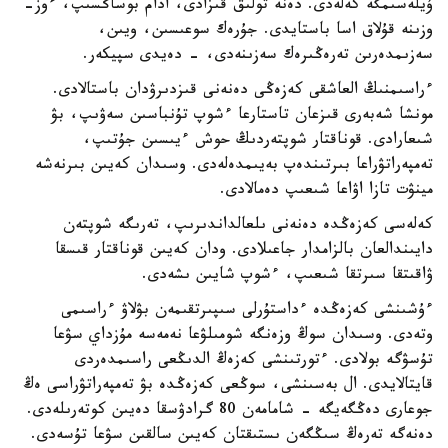
ۇيلەسىمگە كەلەدى. دەنە تولىق قىزادى، ادام بوساڭسىپ، ءوز-
وزىنە قۇلاق اسا باستايدى. جۇرەك سوعىسىن، ويىن،
سەزىمدەرىن تەرەڭىرەك سەزىنەدى، - دەيدى سپيكەر.
ءراسىمنىڭ العاشقى كەزەڭى دەنەنى قىزدىرۋدان باستالادى.
مونشا شەبەرى قىزعان تاستارعا ءشوپ تۇنباسىن سەۋىپ، بۋ
شىعارادى. قوناقتار شوپتەردىڭ حوش ءيىسىن جۇتىپ،
تەمپەراتۋراعا بىرتىندەپ بەيىمدەلەدى. وسىدان كەيىن بىرنەشە
مينۋت تازا اۋاعا شىعىپ دەمالادى.
كەلەسى كەزەڭدە دەنەنى ىلعالداندىرىپ، تەرىگە شوپتەن
دايىندالعان بالزامدار جاعىلادى. ودان كەيىن قوناقتار قىسقا
ۋاقىتقا سىرتقا شىعىپ، ءشوپ شايىن ىشەدى.
ءۇشىنشى كەزەڭدە ءداستۇرلى سىپىرتقىمەن بۋلاۋ ءراسىمى
وتەدى. وسىدان سوڭ وزەنگە شومىلۋعا نەمەسە مۇزداي سۋعا
تۇسۋگە بولادى. ءتورتىنشى كەزەڭ الدىڭعى راسىمدەردى
قايتالايدى. ال بەسىنشى، سوڭعى كەزەڭدە بۋ تەمپەراتۋراسى ەڭ
جوعارى دەڭگەيگە - شامامەن 80 گرادۋسقا دەيىن كوتەرىلەدى.
دەنەگە تەرەڭ سىڭگەن ىستىقتان كەيىن سالقىن سۋعا تۇسەدى.