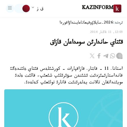
KAZINFORM
ق ز
ترەند:
2026-سايلاۋ
وقيعا
تاعايىنداۋ
اقوردا
12:05, 11 قاڭتار 2014
قئتاي حاندارئن سومداعان قازاق
استانا. 11 - قاثتار. قازاقپارات - كورشئلةس قئتاي ةلئندةگئ
قانداستارئمئزدئث ئشئنةن سؤئرئلئپ شئعئپ، قالئث ةلدئ
مويئنداتقان تالانت يةلةرئنئث قاتارئ تولئعئپ كةلةدئ.