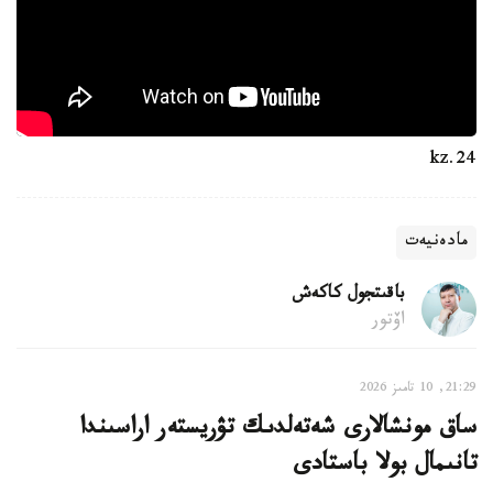
24.kz
مادەنيەت
باقىتجول كاكەش
اۆتور
21:29, 10 تامىز 2026
ساق مونشالارى شەتەلدىك تۋريستەر اراسىندا
تانىمال بولا باستادى