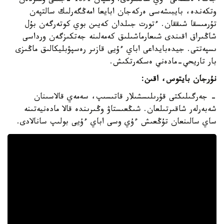
جاڭا، ەڭسەلى ءۇي سالعىزدى. وسپان 1891 -جىلى ومىردەن
وتكەندە، بايبىشەسى ەركەجان ابايعا امەڭگەرلىك سالتپەن
تۇرمىسقا شىققان. ءتورت جىلدان كەيىن بوي كوتەرگەن بۇل
شاڭىراق اقىندى شىعارماشىلىق كەمەلىنە جەتكىزگەن ورداسى
ىسپەتتى. جيدەبايداعى اباي ءۇيى قازىر رەسپۋبليكالىق ماڭىزى
بار تاريحي-مادەني ەسكەرتكىش.
نۇرجان بايتوس، اقىن:
- جەرگىلىكتى قۇرىلىسشىلار قاتىسىپ، سەمەي قالاسىنان
شەبەرلەر شاقىرتىلعان. شىڭعىستاۋ وڭىرىندە قالا مادەنيەتىنە
ساي سالىنعان تۇڭعىش ءۇي وسى اباي ءۇيى بولىپ سانالادى.