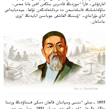
اعارتۋشى، قارا ءسوزدىڭ قادىرىن بىلگەن اقىن عانا ەمەس،
ساۋلەتشىلىك قابىلەتىمەن دە ەرەكشەلەنگەن تۇلعا. جيدەبايداعى
اباي مۇراجاي- ءۇيىنىڭ العاشقى جوباسىن ابايدىڭ ءوزى
جاساعان.
Фото: Kazinform
1895 -جىلى ءىنىسى وسپاننان قالعان ەسكى قىستاۋدىڭ ورنىنا