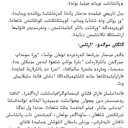
«پاتشانئث تويئ» فيلمئ بولدئ.
بذل تاريحي فيلمدة مذحتار پاتشا كذزةتشئسئ رولئندة وينايدئ.
ءوز رولئن وتة شئنايئ ويناپ، كوپشئلئكتئث كوثئلئنةن شئعادئ.
كورةرمةنگة ءوزئنئث باتئر كةلبةتئمةن، ونةرسذيةر قاؤئمعا
ارتئستئك تالانتئمةن ذنايدئ.
گئگئن سوگدؤ، ءارتئس
:
ةگةر مذحتار بذرئنعئ كةزدةردة تؤعان بولسا، ءوزئ سومداپ
جذرگةن باتئرلاردئث ءبئرئ بولئپ شئعؤئ ابدةن مذمكئن ةدئ.
سةبةبئ، ومئردة مئنةزئ سالماقتئ، ءتذرئ دة باتئرلارعا كةلةدئ.
قاراپايئمدئلئعئ جانة كئشئپةيئلدئگئ ءذشئن قاتتئ سئيلايمئن
ونئ.
قانداسئمئز قازئر قئتاي كينةماتوگرافياسئنئث ارداگةرئ، اتاقتئ
رةجيسسةر دين چجؤان چجؤاننئث «يمپةريا ايةلئ» تؤئندئسئنا
ءتذسئپ جاتئر. فيلم كةلةسئ جئلئ شئعادئ. مذندا ول تةگئ
تذرئكتةن شئققان، ساؤداگةر بولعان، كةيئننةن تاث پاتشاسئن
تاقتان تايدئرئپ، ورنئن باسقان انلؤشان ةسئمدئ قئتاي