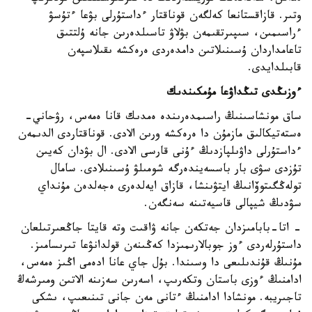
وتىر. قازاقستانعا كەلگەن قوناقتار ءداستۇرلى بۋعا ءتۇسۋ
ءراسىمىن، سىپىرتقىمەن بۋلاۋ تاسىلدەرىن جانە ۇلتتىق
تاعامداردان ۇسىنىلاتىن دامدەردى ەرەكشە ىقىلاسپەن
قابىلدايدى.
ءوزىڭدى تىڭداۋعا مۇمكىندىك
ساق مونشاسىنىڭ راسىمدەرىندە ەمدىك قانا ەمەس، رۋحاني-
ەستەتيكالىق مازمۇن دا ەرەكشە ورىن الادى. قوناقتاردى الدىمەن
ءداستۇرلى داۋىلپازدىڭ ءۇنى قارسى الادى. ال بۋدان كەيىن
تۇزدى سۋى بار باسسەيندەرگە شومىلۋ ۇسىنىلادى. سامال
تولەڭگىتوۆانىڭ ايتۋىنشا، قازاق ايەلدەرى ەجەلدەن مۇنداي
سۋدىڭ شيپالى قاسيەتىنە سەنگەن.
- اتا-بابامىزدان جەتكەن جانە ۋاقىت وتە قايتا جاڭعىرتىلعان
داستۇرلەردى ءوز جوبالارىمىزدا كەڭىنەن قولدانۋعا تىرىسامىز.
مۇنىڭ قۇندىلىعى دا وسىندا. بۇل جاي عانا ادەمى اڭىز ەمەس،
ادامنىڭ ءوزى باستان وتكەرىپ، اسەرىن سەزىنە الاتىن ومىرشەڭ
تاجىريبە. مونشادا ادامنىڭ ءتانى مەن جانى تىنىعىپ، ىشكى