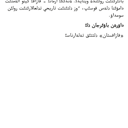
باتئرئنئث رولئندة وينايدئ. ةندئگئ ارمانئ - قازاقئ كينو الةمنئث
دامؤئنا ذلةس قوسئپ، ءوز ذلتئنئث تاريحي تذلعالارئنئث رولئن
سومداؤ.
داؤرةن باؤئرجان ذلئ
«قازاقستان» ذلتتئق تةلةارناسئ