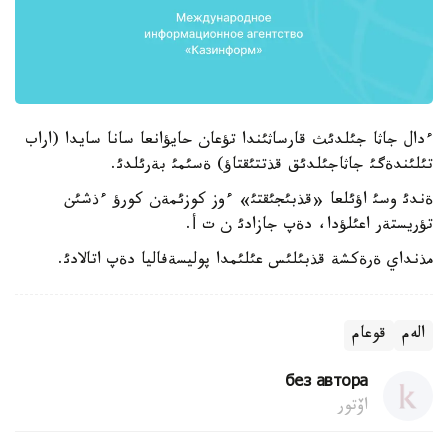
ءدال جاثا جئلدئث قارساثئندا تؤعان حايؤانعا سانا سايدا (اراب
تئلئندةگئ جاثاجئلدئق قذتتئقتاؤ) ةسئمئ بةرئلدئ.
ةندئ وسئ اؤئلعا «قذبئجئقتئ» ءوز كوزئمةن كورؤ ءذشئن
تؤريستةر اعئلؤدا، دةپ جازادئ ن ت أ.
مذنداي ةرةكشة قذبئلئس عئلئمدا پوليسةفاليا دةپ اتالادئ.
الەم
قوعام
без автора
اۆتور