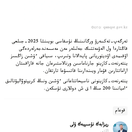
Фото: qamqor.gov.kz
تەرگەپ-تەكسەرۋ ورگانىنىڭ نۇسقاسى بويىنشا 2025-جىلعى
قاڭتاردا ول الەۋمەتتىك جەلىلەر مەن مەسسەندجەرلەردەگى
اۋقىمدى اۋديتوريانى پايدالانا وتىرىپ، سىياقى ءۇشىن زاڭسىز
ينتەرنەت-كازينو جارناماسىن ورنالاستىرعان جانە قازاقستان
ازاماتتارىن قۇمار ويىندارىنا قاتىسۋعا تارتقان.
ينتەرنەت-كازينونى ناسيحاتتاعانى ءۇشىن ونىڭ كريپتوۆاليۋتالىق
ءاميانىنا 200 مىڭ ا ق ش دوللارى تۇسكەن.
قوعام
ريزابەك نۇسىپبەك ۇلى