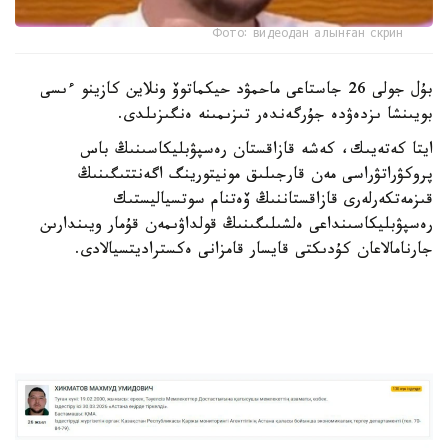
Фото: видеодан алынған скрин
بۇل جولى 26 جاستاعى ماحمۋد حيكماتوۆ ونلاين كازينو ءىسى
بويىنشا ىزدەۋدە جۇرگەندەر تىزىمىنە ەنگىزىلدى.
ايتا كەتەيىك، كەشە قازاقستان رەسپۋبليكاسىنىڭ باس
پروكۋراتۋراسى مەن قارجىلىق مونيتورينگ اگەنتتىگىنىڭ
قىزمەتكەرلەرى قازاقستاننىڭ ۆەتنام سوتسياليستىك
رەسپۋبليكاسىنداعى ەلشىلىگىنىڭ قولداۋىمەن قۇمار ويىندارىن
جارنامالاعان كۇدىكتى قايسار قامزانى ەكستراديتسيالادى.