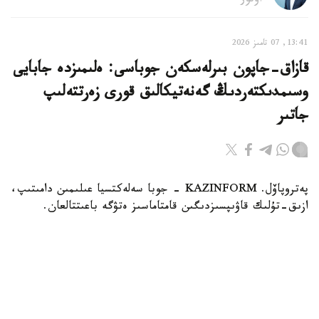
اۆتور
13:41, 07 تامىز 2026
قازاق-جاپون بىرلەسكەن جوباسى: ەلىمىزدە جابايى
وسىمدىكتەردىڭ گەنەتيكالىق قورى زەرتتەلىپ
جاتىر
پەتروپاۆل. KAZINFORM - جوبا سەلەكتسيا عىلىمىن دامىتىپ،
ازىق-تۇلىك قاۋىپسىزدىگىن قامتاماسىز ەتۋگە باعىتتالعان.