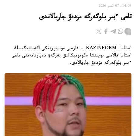
14:09, 07 تامىز 2026
تاعى ءبىر بلوگەرگە ىزدەۋ جاريالاندى
استانا. KAZINFORM - قارجى مونيتورينگى اگەنتتىگىنىڭ
استانا قالاسى بويىنشا ەكونوميكالىق تەرگەۋ دەپارتامەنتى تاعى
ءبىر بلوگەرگە ىزدەۋ جاريالادى.