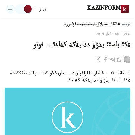
KAZINFORM
ق ز
ترەند:
2026-سايلاۋ
وقيعا
تاعايىنداۋ
اقوردا
02:32, 06 قاڭتار 2014
ةكئ باستئ بذزاؤ دذنيةگة كةلدئ - فوتو
استانا. 6 - قاثتار. قازاقپارات - ماروككونئث سولتذستئگئندة
ةكئ باستئ بذزاؤ دذنيةگة كةلدئ.