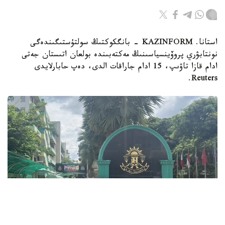
استانا. KAZINFORM - بانگكوكتىڭ سولتۇستىگىندەگى
نونتابۋري پروۆينسياسىنىڭ مەكتەبىندە بولعان اتىستان جەتى
ادام قازا تاۋىپ، 15 ادام جاراقات الدى، دەپ حابارلايدى
Reuters.