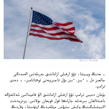
Фото: Pexels
- مەنىڭ ويىمشا، تۋۋ ارقىلى ازاماتتىق بەرىلەتىن الەمدەگى
جالعىز ەل - ءبىز. ءبىز بۇل تاجىريبەنى توقتاتامىز، - دەدى
ترامپ.
بۇعان دەيىن ترامپ تۋۋ ارقىلى ازاماتتىق الۋ قاعيداتىن شەكتەۋگە
باعىتتالعان بىرنەشە جارلىققا قول قويعان بولاتىن. پرەزيدەنت
اكىمشىلىگىنىڭ وكىلى ستيۆەن ميللەردىڭ ايتۋىنشا، ولاردىڭ