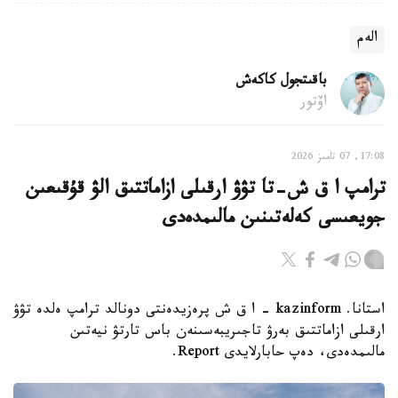
الەم
باقىتجول كاكەش
اۆتور
17:08, 07 تامىز 2026
ترامپ ا ق ش-تا تۋۋ ارقىلى ازاماتتىق الۋ قۇقىعىن
جويعىسى كەلەتىنىن مالىمدەدى
استانا. kazinform - ا ق ش پرەزيدەنتى دونالد ترامپ ەلدە تۋۋ
ارقىلى ازاماتتىق بەرۋ تاجىريبەسىنەن باس تارتۋ نيەتىن
مالىمدەدى، دەپ حابارلايدى Report.