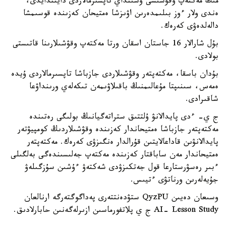
مىڭ مەكتەپ وقۋشىسى وسىنداي تاپسىرمالاردى دايىندايدى،
ەندى ولار ءوز بىلىمدەرىن اۋىزشا ەمتيحان كەزىندە قوسىمشا
دالەلدەۋى كەرەك.
بۇل شارالار 16 جاستان اسقان ورتا مەكتەپ وقۋشىلارىنا قاتىستى
بولادى.
بۇدان باسقا، مەكتەپتەر وقۋشىلاردى جازباشا تاپسىرمالاردى ۇيدە
ەمەس، سىنىپتا مۇعالىمنىڭ باقىلاۋىمەن تىكەلەي ورىنداۋعا
شاقىرادى.
ج ي- ءدى پايدالانۋ ۇلتتىق ستراتەگيانىڭ بولىگى رەتىندە
مەكتەپتەر جازباشا ەمتيحاندار كەزىندە وقۋشىلاردىڭ كومپيۋتەر
پايدالانۋىن قاداعالايتىن قۇرالدار ەنگىزۋى كەرەك. مەكتەپتەر
ەمتيحاندار مەن ساباقتار كەزىندە مەكتەپ جەلىسىندەگى بەلگىلى
ءبىر رەسۋرستارعا قول جەتكىزۋدى شەكتەۋ ءۇشىن سۇزگىلەۋ
جۇيەلەرىن ورناتۋى ءتيىس.
وسىعان دەيىن QyzPU ستۋدەنتتەرى پەداگوگتەرگە ارنالعان
AI- Lesson Study ج ي پلاتفورماسىن ازىرلەگەنىن حابارلادىق.