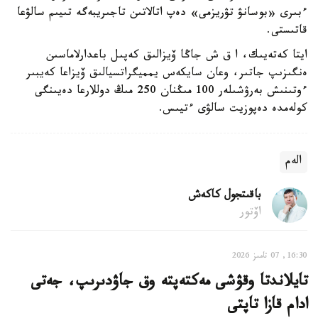
ءبىرى «بوسانۋ تۋريزمى» دەپ اتالاتىن تاجىريبەگە تىيىم سالۋعا
قاتىستى.
ايتا كەتەيىك، ا ق ش جاڭا ۆيزالىق كەپىل باعدارلاماسىن
ەنگىزىپ جاتىر، وعان سايكەس يمميگراتسيالىق ۆيزاعا كەيبىر
ءوتىنىش بەرۋشىلەر 100 مىڭنان 250 مىڭ دوللارعا دەيىنگى
كولەمدە دەپوزيت سالۋى ءتيىس.
الەم
باقىتجول كاكەش
اۆتور
16:30, 07 تامىز 2026
تايلاندتا وقۋشى مەكتەپتە وق جاۋدىرىپ، جەتى
ادام قازا تاپتى