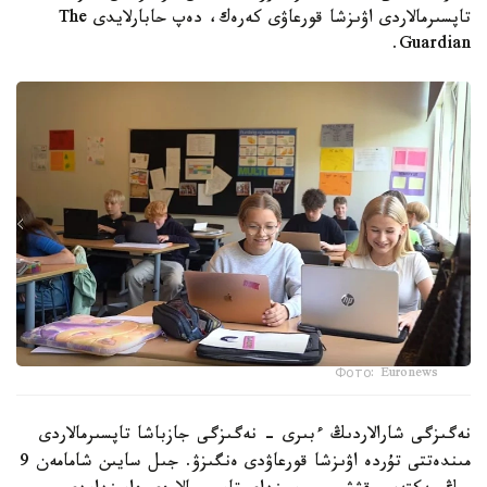
تاپسىرمالاردى اۋىزشا قورعاۋى كەرەك، دەپ حابارلايدى The
Guardian.
Фото: Euronews
نەگىزگى شارالاردىڭ ءبىرى - نەگىزگى جازباشا تاپسىرمالاردى
مىندەتتى تۇردە اۋىزشا قورعاۋدى ەنگىزۋ. جىل سايىن شامامەن 9