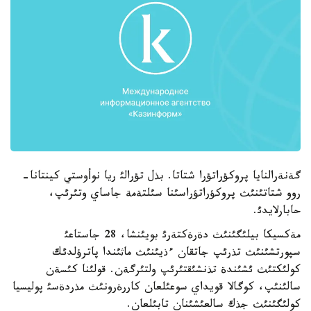
گةنةرالنايا پروكؤراتؤرا شتاتا. بذل تؤرالئ ريا نوأوستي كينتانا-
روو شتاتئنئث پروكؤراتؤراسئنا سئلتةمة جاساي وتئرئپ،
حابارلايدئ.
مةكسيكا بيلئگئنئث دةرةكتةرئ بويئنشا، 28 جاستاعئ
سپورتشئنئث تذرئپ جاتقان ءذيئنئث ماثئندا پاترؤلدئك
كولئكتئث ئشئندة تذنشئقتئرئپ ولتئرگةن. قولئنا كئسةن
سالئنئپ، كوگالا قويداي سوعئلعان كاررةرونئث مذردةسئ پوليسيا
كولئگئنئث جذك سالعئشئنان تابئلعان.