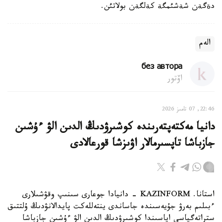
دةگةن شةشئمگة كةلگةن بولاتئن.
الەم
без автора
اۆتور
22:46, 07 تامىز 2026
دانيا مەكتەپتەرىندە كوشىرۋدىڭ الدىن الۋ ءۇشىن
جازباشا تاپسىرمالار اۋىزشا قورعالادى
استانا. KAZINFORM - دانيادا جوعارى سىنىپ وقۋشىلارى
ءبىلىم بەرۋ جۇيەسىندە جاساندى ينتەللەكت پايدالانۋدىڭ ۇلتتىق
ستراتەگياسى اياسىندا كوشىرۋدىڭ الدىن الۋ ءۇشىن جازباشا