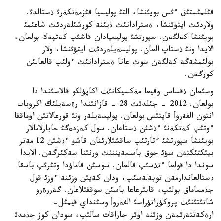
قئلمئستئق ءئس بويئنشا، التئ پوليسيا قئزمةتكةرئ ذستالدئ.
ولاردئث ايتؤئنشا، ةسترادانئث ذيئنة كورشئلةردئث شاعئمئ
بويئنشا كةلگةن. سپورتشئ پوليسيادان قاشئپ كةتپةك بولعان،
الايدا ونئ ذستاپ العان. پوليسةيلةردئث ايتؤئنشا، ولار
بولئمشةگة كةلگةن سوث عانا ةسترادانئث ءولئپ قالعانئن
كورگةن.
وسئعان ذقساس وقيعا مةكسيكانئث اكاپؤلكو قالاسئندا دا
بولعان. 2012 - جئلدئث 28 - قازانئندا رةسةيلئك اكروبات
انتون الفةروأ قايتئس بولعان. پوليسةيلةر ونئ قورعالاتئن اؤماققا
ءوتئپ كةتكةنئ ءذشئن ذستاعان. سول كةزدةگئ حابارلامالار
بويئنشا سپورتشئ ءتارتئپ ساقشئلارئنان قاشؤ ءذشئن 12 مةتر
بيئكتئكتةن سؤئ جوق باسسةيننئث ورنئنا سةكئرگةن. الايدا
سوندا دا قولعا ءتذسئپ قالعان. سوسئن قاماؤدا وتئرئپ باسقا
ذستالعاندارمةن توبةلةسئپ، ودان كةيئن وزئنة ءوزئ قول
جذمساماق بولئپ، قابئرعاعا باسئن سوققئلاعان. گةررةرو
شاتئتئنئث پروكؤراتؤراسئ الفةروأ وسئنداي قيمئل-
ارةكةتتةرئمةن وزئنة اؤئر جاراقات سالئپ، سودان كوز جذمدئ