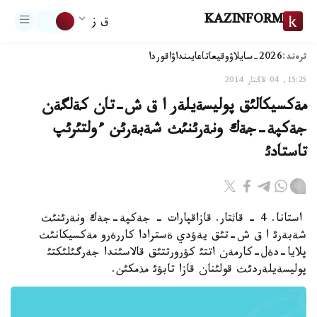
KAZINFORM
ق ز
ترەند:
2026-سايلاۋ
وقيعا
تاعايىنداۋ
اقوردا
15:25, 04 قاڭتار 2014
مةكسيكالئق پوليسةيلةر ا ق ش-تان كةلگةن
جةكپة-جةك ونةرئنئث شةبةرئن ءولتئرئپ
تاستادئ
استانا. 4 - قاثتار. قازاقپارات - جةكپة-جةك ونةرئنئث
شةبةرئ ا ق ش-تئق يةؤدي ةسترادا كاررةرو مةكسيكانئث
پلايا-دةل-كارمةن اتتئ كؤرورتتئق قالاسئندا جةرگئلئكتئ
پوليسةيلةردئث قولئنان قازا تابؤئ مذمكئن.