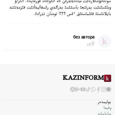
سوتتالؤشئلاردئث مذددةلةرئن 21 ادأوكات قورعايدئ. اتئراؤ
وبلئسئنئث بذرئنعئ باسشئسئ بةرگةي رئسقاليةأتئث قئزمةتئنة
بايلانئستئ قئلمئستئق ءئس 777 تومنان تذرادئ.
без автора
اۆتور
KAZINFORM
بوليمدەر
وقيعا
ساياسات