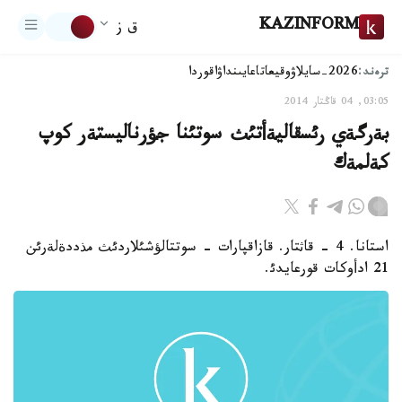
KAZINFORM
ق ز
ترەند:
2026-سايلاۋ
وقيعا
تاعايىنداۋ
اقوردا
03:05, 04 قاڭتار 2014
بةرگةي رئسقاليةأتئث سوتئنا جؤرناليستةر كوپ
كةلمةك
استانا. 4 - قاثتار. قازاقپارات - سوتتالؤشئلاردئث مذددةلةرئن
21 ادأوكات قورعايدئ.