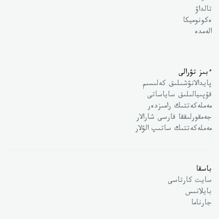
تالداۋ
ەكونوميكا
الەمدە
ءبىز تۋرالى
پايدالانۋشىلىق كەلىسىم
قۇپىيالىلىق ساياساتى
مەملەكەتتىك رامىزدەر
جەمقورلىققا قارسى شارالار
مەملەكەتتىك ساتىپ الۋلار
باسقا
سايت كارتاسى
بايلانىس
جارناما