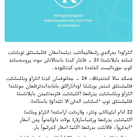
اتئراؤدا بةرگةي رئسقاليةأتئث ذيئمداسقان قئلمئستئق توبئنئث
ئسئنة بايلانئستئ 23 - قاثتار كذنئ باستالاتئن سوت پروسةسئنة
كوپ جؤرناليست كةلةدئ دةپ كذتئلؤدة.
ةسكة سالا كةتةيئك، 24 - جةلتوقسان كذنئ اتئراؤ وبلئسئنئث
قئلمئستئق ئستةر بويئنشا اؤدانارالئق مامانداندئرئلعان سوتئندا
اتئراؤ وبلئسئنئث بذرئنعئ اكئمئنئث قئزمةتئمةن بايلانئستئ
قئلمئستئق توپ ءئسئنئث الدئن الا تئثداؤئ باستالدئ.
22 ادام ايئپتالئپ وتئر، ولاردئث اراسئندا اتئراؤ وبلئسئ
اكئمئنئث بذرئنعئ ورئنباسارلارئ بولات داؤكةنوأ پةن اسقار
ءابدئروأ، قالانئث بذرئنعئ اكئمئ اسقار كةرئموأ بار.